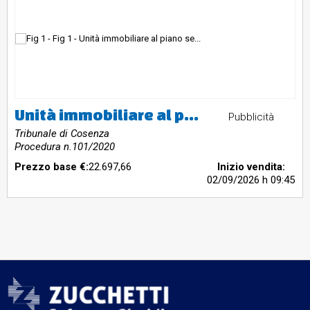
Unità immobiliare al piano seminterrato, costituita da una cantina/dispensa, un bagnetto privo di aperture, una tavernetta in cui è presente un caminetto, un ambiente adibito a deposito e sala hobby. Dall’esterno si accede all’intercapedine/ locale di sgombero non rifinita utilizzata come deposito. È da sottoporre a sanatoria urbanistico strutturale. La sanatoria strutturale va ad interessare l’intero fabbricato.
Pubblicità
Tribunale di Cosenza
Procedura n.101/2020
Prezzo base €:
22.697,66
Inizio vendita:
02/09/2026
h 09:45