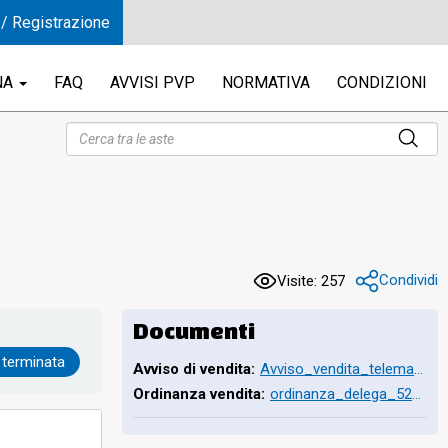
 / Registrazione
NA
FAQ
AVVISI PVP
NORMATIVA
CONDIZIONI
Condividi
Visite: 257
Documenti
 terminata
Avviso di vendita:
Avviso_vendita_telematica_RG 52_2013_20072026.pdf
Ordinanza vendita:
ordinanza_delega_52_2013.pdf