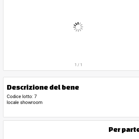
1
/
1
Descrizione del bene
Codice lotto: 7
locale showroom
Per part