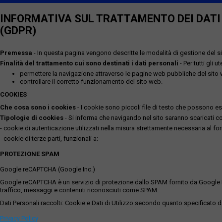
INFORMATIVA SUL TRATTAMENTO DEI DATI P
(GDPR)
Premessa
- In questa pagina vengono descritte le modalità di gestione del sit
Finalità del trattamento cui sono destinati i dati personali
- Per tutti gli 
permettere la navigazione attraverso le pagine web pubbliche del sito
controllare il corretto funzionamento del sito web.
COOKIES
Che cosa sono i cookies
- I cookie sono piccoli file di testo che possono esse
Tipologie di cookies
- Si informa che navigando nel sito saranno scaricati coo
- cookie di autenticazione utilizzati nella misura strettamente necessaria al for
- cookie di terze parti, funzionali a:
PROTEZIONE SPAM
Google reCAPTCHA (Google Inc.)
Google reCAPTCHA è un servizio di protezione dallo SPAM fornito da Google Inc. Q
traffico, messaggi e contenuti riconosciuti come SPAM.
Dati Personali raccolti: Cookie e Dati di Utilizzo secondo quanto specificato da
Privacy Policy