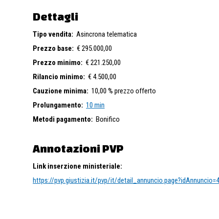
Dettagli
Tipo vendita:
Asincrona telematica
Prezzo base:
€ 295.000,00
Prezzo minimo:
€ 221.250,00
Rilancio minimo:
€ 4.500,00
Cauzione minima:
10,00 % prezzo offerto
Prolungamento:
10 min
Metodi pagamento:
Bonifico
Annotazioni PVP
Link inserzione ministeriale:
https://pvp.giustizia.it/pvp/it/detail_annuncio.page?idAnnuncio