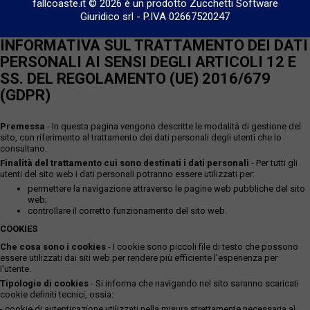
fallcoaste.it © 2026 è un prodotto Zucchetti Software
Giuridico srl
-
P.IVA 02667520247
INFORMATIVA SUL TRATTAMENTO DEI DATI
PERSONALI AI SENSI DEGLI ARTICOLI 12 E
SS. DEL REGOLAMENTO (UE) 2016/679
(GDPR)
Premessa
- In questa pagina vengono descritte le modalità di gestione del
sito, con riferimento al trattamento dei dati personali degli utenti che lo
consultano.
Finalità del trattamento cui sono destinati i dati personali
- Per tutti gli
utenti del sito web i dati personali potranno essere utilizzati per:
permettere la navigazione attraverso le pagine web pubbliche del sito
web;
controllare il corretto funzionamento del sito web.
COOKIES
Che cosa sono i cookies
- I cookie sono piccoli file di testo che possono
essere utilizzati dai siti web per rendere più efficiente l'esperienza per
l'utente.
Tipologie di cookies
- Si informa che navigando nel sito saranno scaricati
cookie definiti tecnici, ossia:
- cookie di autenticazione utilizzati nella misura strettamente necessaria al