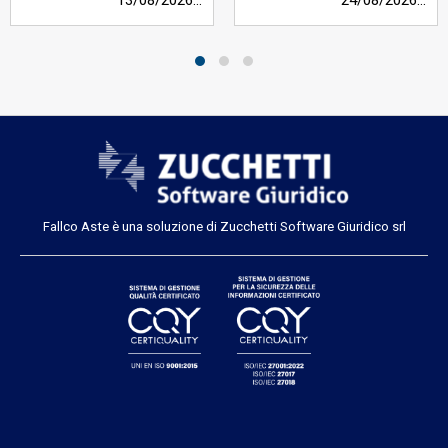
13/08/2026
h 12:00
24/08/2026
h 12
Fallco Aste è una soluzione di Zucchetti Software Giuridico srl