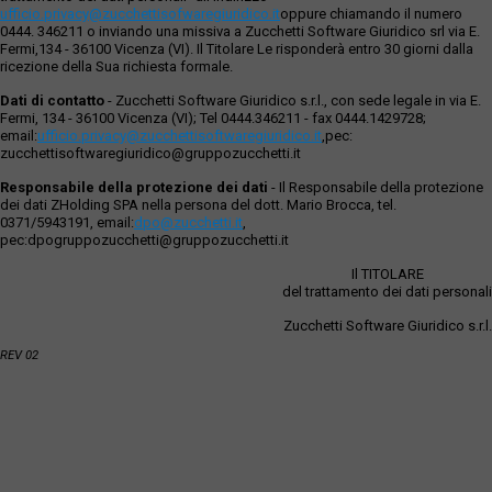
ufficio.privacy@zucchettisofwaregiuridico.it
oppure chiamando il numero
0444. 346211 o inviando una missiva a Zucchetti Software Giuridico srl via E.
Fermi,134 - 36100 Vicenza (VI). Il Titolare Le risponderà entro 30 giorni dalla
ricezione della Sua richiesta formale.
Dati di contatto
- Zucchetti Software Giuridico s.r.l., con sede legale in via E.
Fermi, 134 - 36100 Vicenza (VI); Tel 0444.346211 - fax 0444.1429728;
email:
ufficio.privacy@zucchettisoftwaregiuridico.it
,pec:
zucchettisoftwaregiuridico@gruppozucchetti.it
Responsabile della protezione dei dati
- Il Responsabile della protezione
dei dati ZHolding SPA nella persona del dott. Mario Brocca, tel.
0371/5943191, email:
dpo@zucchetti.it
,
pec:dpogruppozucchetti@gruppozucchetti.it
Il TITOLARE
del trattamento dei dati personali
Zucchetti Software Giuridico s.r.l.
REV 02