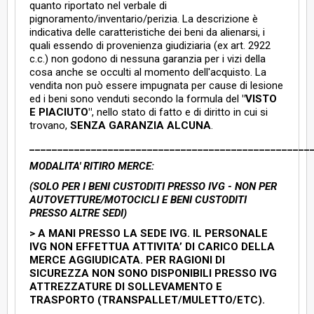
quanto riportato nel verbale di
pignoramento/inventario/perizia. La descrizione è
indicativa delle caratteristiche dei beni da alienarsi, i
quali essendo di provenienza giudiziaria (ex art. 2922
c.c.) non godono di nessuna garanzia per i vizi della
cosa anche se occulti al momento dell'acquisto. La
vendita non può essere impugnata per cause di lesione
ed i beni sono venduti secondo la formula del
"VISTO
E PIACIUTO"
, nello stato di fatto e di diritto in cui si
trovano,
SENZA GARANZIA ALCUNA
.
__________________________________________________
MODALITA' RITIRO MERCE:
(SOLO PER I BENI CUSTODITI PRESSO IVG - NON PER
AUTOVETTURE/MOTOCICLI E BENI CUSTODITI
PRESSO ALTRE SEDI)
>
A MANI PRESSO LA SEDE IVG. IL PERSONALE
IVG NON EFFETTUA ATTIVITA’ DI CARICO DELLA
MERCE AGGIUDICATA. PER RAGIONI DI
SICUREZZA NON SONO DISPONIBILI PRESSO IVG
ATTREZZATURE DI SOLLEVAMENTO E
TRASPORTO (TRANSPALLET/MULETTO/ETC).