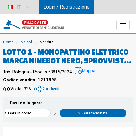
Login / Registrazione
IT
Home
Veicoli
Vendita
LOTTO 1 - MONOPATTINO ELETTRICO
MARCA NINEBOT NERO, SPROVVISTO
DI CARICABATTERIA
Mappa
Trib. Bologna - Proc. n.53815/2024
Codice vendita: 1211898
Condividi
Visite: 336
Fasi della gara:
Gara in corso
Gara terminata