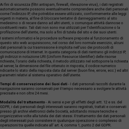
Ai fini di sicurezza (filtri antispam, firewall, rilevazione virus), i dati registrati
automaticamente possono eventualmente comprendere anche dati personali
come l'indirizzo IP, che potrebbe essere utilizzato, conformemente alle leggi
vigenti in materia, al fine di bloccare tentativi di danneggiamento al sito
medesimo o di recare danno ad altri utenti, o comunque attività dannose o
costituenti reato. Tali dati non sono mai utilizzati per l'identificazione o la
profilazione dell'utente, ma solo a fini di tutela del sito e dei suoi utenti.
I sistemi informatici e le procedure software preposte al funzionamento di
questo sito web acquisiscono, nel corso del loro normale esercizio, alcuni
dati personali la cui trasmissione è implicita nell'uso dei protocolli di
comunicazione di Internet. In questa categoria di dati rientrano gli indirizzi IP,
gli indirizzi in notazione URI (Uniform Resource Identifier) delle risorse
richieste, l'orario della richiesta, il metodo utilizzato nel sottoporre la richiesta
al server, la dimensione del file ottenuto in risposta, il codice numerico
ndicante lo stato della risposta data dal server (buon fine, errore, ecc.) ed altri
parametri relativi al sistema operativo dell'utente.
Tempi di conservazione dei Suoi dati
- I dati personali raccolti durante la
navigazione saranno conservati per il tempo necessario a svolgere le attività
precisate e non oltre 24 mesi.
Modalità del trattamento
- Ai sensi e per gli effetti degli artt. 12 e ss. del
GDPR, i dati personali degli interessati saranno registrati, trattati e conservati
presso gli archivi elettronici delle Società, adottando misure tecniche e
organizzative volte alla tutela dei dati stessi. Il trattamento dei dati personali
degli interessati può consistere in qualunque operazione o complesso di
operazioni tra quelle indicate all' art. 4, comma 1, punto 2 del GDPR.