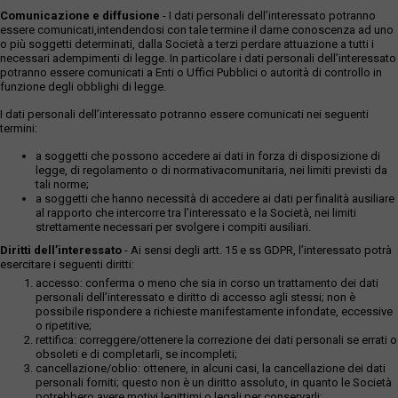
Comunicazione e diffusione
- I dati personali dell’interessato potranno
essere comunicati,intendendosi con tale termine il darne conoscenza ad uno
o più soggetti determinati, dalla Società a terzi perdare attuazione a tutti i
necessari adempimenti di legge. In particolare i dati personali dell’interessato
potranno essere comunicati a Enti o Uffici Pubblici o autorità di controllo in
funzione degli obblighi di legge.
I dati personali dell’interessato potranno essere comunicati nei seguenti
termini:
a soggetti che possono accedere ai dati in forza di disposizione di
legge, di regolamento o di normativacomunitaria, nei limiti previsti da
tali norme;
a soggetti che hanno necessità di accedere ai dati per finalità ausiliare
al rapporto che intercorre tra l’interessato e la Società, nei limiti
strettamente necessari per svolgere i compiti ausiliari.
Diritti dell’interessato
- Ai sensi degli artt. 15 e ss GDPR, l’interessato potrà
esercitare i seguenti diritti:
accesso: conferma o meno che sia in corso un trattamento dei dati
personali dell’interessato e diritto di accesso agli stessi; non è
possibile rispondere a richieste manifestamente infondate, eccessive
o ripetitive;
rettifica: correggere/ottenere la correzione dei dati personali se errati o
obsoleti e di completarli, se incompleti;
cancellazione/oblio: ottenere, in alcuni casi, la cancellazione dei dati
personali forniti; questo non è un diritto assoluto, in quanto le Società
potrebbero avere motivi legittimi o legali per conservarli;