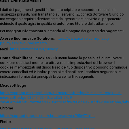
GESTIONE PAGAMENTI
I dati dei pagamenti, gestiti in formato criptato e secondo i requisiti di
sicurezza previsti, non transitano sui server di Zucchetti Software Giuridico
ma vengono acquisiti direttamente dal gestore del servizio di pagamento
richiesto il quale agirà in qualità di autonomo titolare del trattamento.
Per maggiori informazioni si rimanda alle pagine dei gestori dei pagamenti:
Axerve Ecommerce Solutions
:
https://www.axerve.com/privacy-
policy/servizi-di-pagamento
Nexi
:
https://www.nexi.it/it/privacy
Come disabilitare i cookies
- Gli utenti hanno la possibilità di rimuovere i
cookie in qualsiasi momento attraverso le impostazioni del browser. I
cookies memorizzati sul disco fisso del tuo dispositivo possono comunque
essere cancellati ed è inoltre possibile disabilitare i cookies seguendo le
indicazioni fornite dai principali browser, ai link seguenti:
Microsoft Edge
https://support.microsoft.com/it-it/microsoft-edge/eliminare-i-cookie-in-
microsoft-edge-63947406-40ac-c3b8-57b9-
2a946a29ae09#:~:text=Apri%20Microsoft%20Edge%20and%20seleziona,del
Chrome
https://support.google.com/chrome/answer/95647?hl=it
Firefox