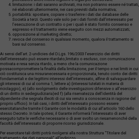
limitazione: i dati saranno archiviati, ma non potranno essere né trattati,
né elaborati ulteriormente, nei casi previsti dalla normativa;
portabilità: spostare, copiare o trasferire i dati dai database delle
Società a terzi. Questo vale solo per i dati forniti dall’interessato per
l’esecuzione di un contratto o per i quali è stato fornito consenso e
espresso e il trattamento viene eseguito con mezzi automatizzati;
opposizione al marketing diretto;
revoca del consenso in qualsiasi momento, qualora il trattamento si
basi sul consenso.
Ai sensi dell’art. 2-undicies del D.Lgs. 196/2003 l’esercizio dei diritti
dell’interessato può essere ritardato,limitato o escluso, con comunicazione
motivata e resa senza ritardo, a meno che la comunicazione
possacompromettere la finalità della limitazione, per il tempo e nei limiti in cui
ciò costituisca una misuranecessaria e proporzionata, tenuto conto dei diritti
fondamentali e dei legittimi interessi dell’interessato, alfine di salvaguardare
gli interessi di cui al comma 1, lettere a) (interessi tutelati in materia di
riciclaggio), e) (allo svolgimento delle investigazioni difensive o all’esercizio
di un diritto in sedegiudiziaria)ed f) (alla riservatezza dell’identità del
dipendente che segnala illeciti di cui sia venuto a conoscenza in ragione del
proprio ufficio). In tali casi, i diritti dell’interessato possono essere
esercitatianche tramite il Garante con le modalità di cui all’articolo 160 dello
stesso Decreto. In tale ipotesi, il Garante informerà l’interessato di aver
eseguito tutte le verifiche necessarie o di aver svolto un riesamenonché della
facoltà dell’interessato di proporre ricorso giurisdizionale.
Per esercitare tali diritti potrà rivolgersi alla nostra Struttura "Titolare del
trattamento dei dati personali" all'indirizzo