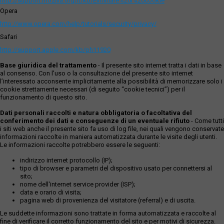
http://support.mozilla.org/it/kb/Eliminare%20i%20cookie
Opera
http://www.opera.com/help/tutorials/security/privacy/
Safari
http://support.apple.com/kb/ph11920
Base giuridica del trattamento
- Il presente sito internet tratta i dati in base
al consenso. Con l'uso o la consultazione del presente sito internet
l’interessato acconsente implicitamente alla possibilità di memorizzare solo i
cookie strettamente necessari (di seguito “cookie tecnici”) per il
funzionamento di questo sito.
Dati personali raccolti e natura obbligatoria o facoltativa del
conferimento dei dati e conseguenze di un eventuale rifiuto
- Come tutti
i siti web anche il presente sito fa uso di log file, nei quali vengono conservate
informazioni raccolte in maniera automatizzata durante le visite degli utenti.
Le informazioni raccolte potrebbero essere le seguenti:
indirizzo internet protocollo (IP);
tipo di browser e parametri del dispositivo usato per connettersi al
sito;
nome dell'internet service provider (ISP);
data e orario di visita;
pagina web di provenienza del visitatore (referral) e di uscita.
Le suddette informazioni sono trattate in forma automatizzata e raccolte al
fine di verificare il corretto funzionamento del sito e per motivi di sicurezza.