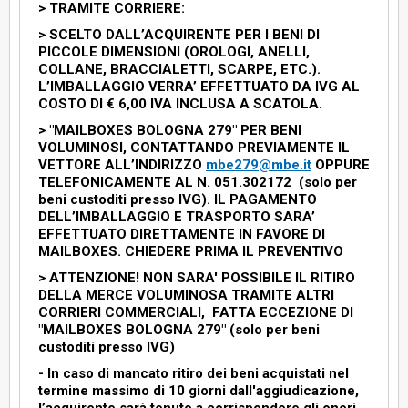
> TRAMITE CORRIERE:
> SCELTO DALL’ACQUIRENTE PER I BENI DI
PICCOLE DIMENSIONI (OROLOGI, ANELLI,
COLLANE, BRACCIALETTI, SCARPE, ETC.).
L’IMBALLAGGIO VERRA’ EFFETTUATO DA IVG AL
COSTO DI € 6,00 IVA INCLUSA A SCATOLA.
> "MAILBOXES BOLOGNA 279" PER BENI
VOLUMINOSI, CONTATTANDO PREVIAMENTE IL
VETTORE ALL’INDIRIZZO
mbe279@mbe.it
OPPURE
TELEFONICAMENTE AL N. 051.302172 (solo per
beni custoditi presso IVG). IL PAGAMENTO
DELL’IMBALLAGGIO E TRASPORTO SARA’
EFFETTUATO DIRETTAMENTE IN FAVORE DI
MAILBOXES. CHIEDERE PRIMA IL PREVENTIVO
> ATTENZIONE! NON SARA' POSSIBILE IL RITIRO
DELLA MERCE VOLUMINOSA TRAMITE ALTRI
CORRIERI COMMERCIALI, FATTA ECCEZIONE DI
"MAILBOXES BOLOGNA 279" (solo per beni
custoditi presso IVG)
-
In caso di mancato ritiro dei beni acquistati nel
termine massimo di 10 giorni dall'aggiudicazione,