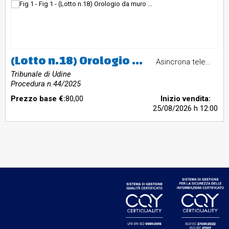
(Lotto n.18) Orologio da muro Fratelli Solari mod. OPR/S2 n. 2660 anno 03/63 vintage
Asincrona telematica
Tribunale di Udine
Procedura n.44/2025
Prezzo base €:
80,00
Inizio vendita:
25/08/2026
h 12:00