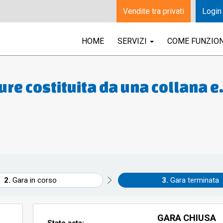
Vendite tra privati
Login
HOME
SERVIZI
COME FUNZIO
re costituita da una collana e
 una medaglia in oro 750 gr.5,1
87
Gara in corso
Gara terminata
GARA CHIUSA