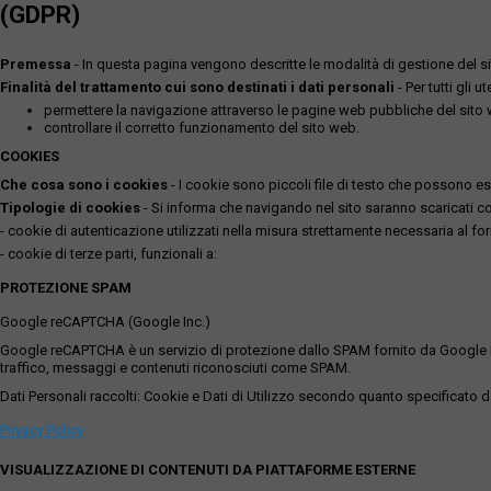
(GDPR)
Premessa
- In questa pagina vengono descritte le modalità di gestione del sit
Finalità del trattamento cui sono destinati i dati personali
- Per tutti gli 
permettere la navigazione attraverso le pagine web pubbliche del sito
controllare il corretto funzionamento del sito web.
COOKIES
Che cosa sono i cookies
- I cookie sono piccoli file di testo che possono esse
Tipologie di cookies
- Si informa che navigando nel sito saranno scaricati coo
- cookie di autenticazione utilizzati nella misura strettamente necessaria al for
- cookie di terze parti, funzionali a:
PROTEZIONE SPAM
Google reCAPTCHA (Google Inc.)
Google reCAPTCHA è un servizio di protezione dallo SPAM fornito da Google Inc. Q
traffico, messaggi e contenuti riconosciuti come SPAM.
Dati Personali raccolti: Cookie e Dati di Utilizzo secondo quanto specificato da
Privacy Policy
VISUALIZZAZIONE DI CONTENUTI DA PIATTAFORME ESTERNE