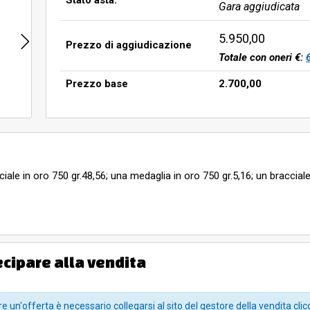
Stato asta:
Gara aggiudicata
5.950,00
Prezzo di aggiudicazione
Totale con oneri €:
Prezzo base
2.700,00
ale in oro 750 gr.48,56; una medaglia in oro 750 gr.5,16; un bracciale
e indicazioni del CTU designato dal Tribunale di Milano e deve pe
lano 10 - Redecesio di Segrate), che dovranno essere ivi ritirati a cu
ecipare alla vendita
i beni sarà possibile
dal lunedì al venerdì in orari di ufficio (09.30-
e un'offerta è necessario collegarsi al sito del gestore della vendita clic
e informazioni riportate hanno funzione esclusivamente indicativa 