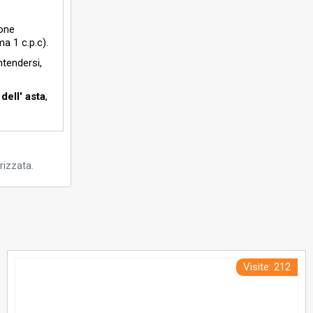
ione
a 1 c.p.c).
ntendersi,
dell' asta
,
rizzata.
Visite: 212