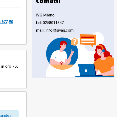
Contatti
IVG Milano
6.677,90
tel:
0258011847
mail:
info@sivag.com
 in oro 750
rtanto
ra e spese
12.30 /
cando il
che non