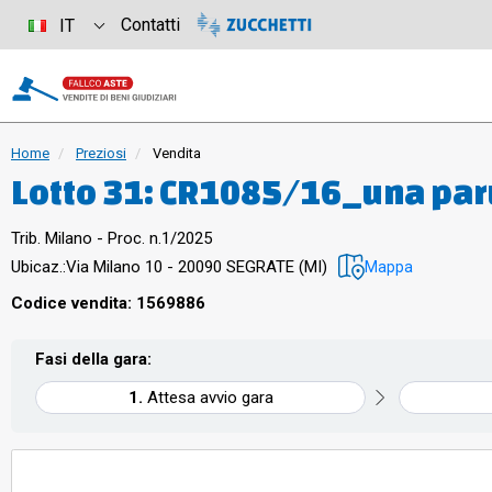
Contatti
IT
Home
Preziosi
Vendita
Lotto 31: CR1085/16_una paru
bracciale in oro 750 gr.48,56;
Trib. Milano - Proc. n.1/2025
un bracciale in oro 750 gr.15,
Ubicaz.:
Via Milano 10 - 20090 SEGRATE (MI)
Mappa
Codice vendita: 1569886
Fasi della gara:
Attesa avvio gara