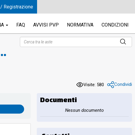
 / Registrazione
NA
FAQ
AVVISI PVP
NORMATIVA
CONDIZIONI
6;
Condividi
Visite: 580
Documenti
Nessun documento