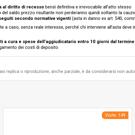
04/06/2026
4.750,00
09:41:24
 al diritto di recesso
bensì definitiva e irrevocabile all’atto stesso
o
del saldo prezzo risultante non perderanno quindi soltanto la cauz
04/06/2026
4.700,00
06:43:51
seguiti secondo normative vigenti
(asta in danno ex art. 540, comm
03/06/2026
4.650,00
21:08:03
e a caso, senza reale interesse, perché chi interviene all’asta deve i
03/06/2026
4.600,00
19:22:56
ti a cura e spese dell’aggiudicatario entro 10 giorni dal termine 
03/06/2026
4.450,00
14:58:01
gamento dei costi di deposito.
03/06/2026
4.400,00
13:03:55
03/06/2026
4.150,00
09:50:23
03/06/2026
4.150,00
si replica o riproduzione, anche parziale, è da considerarsi non auto
09:38:42
03/06/2026
4.100,00
09:28:45
03/06/2026
3.500,00
08:39:08
02/06/2026
3.450,00
19:52:33
02/06/2026
3.400,00
19:18:33
Visite: 149
02/06/2026
3.350,00
19:16:52
02/06/2026
3.300,00
19:09:42