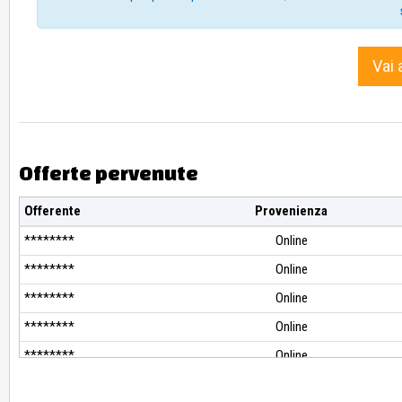
rappresentano certificazione. Essendo beni posti in vendita in ambi
di fatto e di diritto in cui si trovano senza alcuna garanzia.
Vai 
Offerte pervenute
Offerente
Provenienza
********
Online
********
Online
********
Online
********
Online
********
Online
********
Online