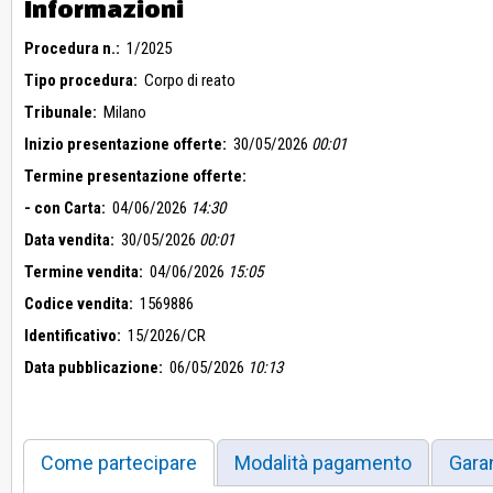
Informazioni
********
Online
Procedura n.:
********
1/2025
Online
Tipo procedura:
Corpo di reato
********
Online
Tribunale:
Milano
********
Online
Inizio presentazione offerte:
30/05/2026
00:01
********
Online
Termine presentazione offerte:
********
Online
- con Carta:
04/06/2026
14:30
********
Online
Data vendita:
30/05/2026
00:01
********
Online
Termine vendita:
04/06/2026
15:05
********
Online
Codice vendita:
1569886
********
Online
Identificativo:
15/2026/CR
********
Online
Data pubblicazione:
06/05/2026
10:13
********
Online
********
Online
Come partecipare
Modalità pagamento
Gara
********
Online