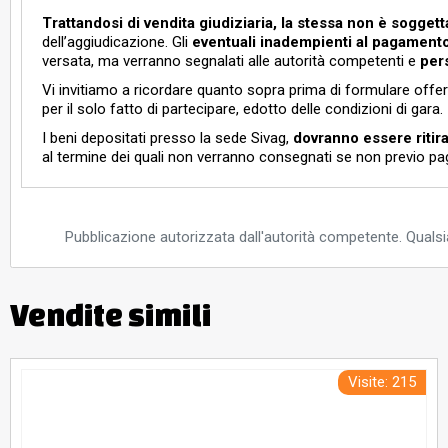
********
Online
Trattandosi di vendita giudiziaria, la stessa
non è soggetta
dell’aggiudicazione. Gli
eventuali inadempienti al pagament
********
Online
versata, ma verranno segnalati alle autorità competenti e
per
********
Online
Vi invitiamo a ricordare quanto sopra prima di formulare offert
********
Online
per il solo fatto di partecipare, edotto delle condizioni di gara.
I beni depositati presso la sede Sivag,
dovranno essere ritira
********
Online
al termine dei quali non verranno consegnati se non previo pa
********
Online
********
Online
********
Online
Pubblicazione autorizzata dall'autorità competente. Qualsia
********
Online
********
Online
Vendite simili
********
Online
********
Online
Visite: 215
********
Online
********
Online