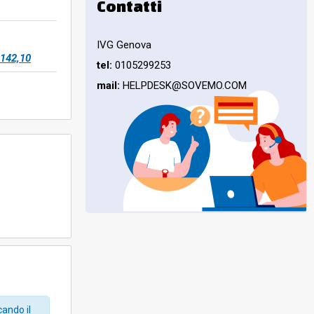
Contatti
IVG Genova
142,10
tel:
0105299253
mail:
HELPDESK@SOVEMO.COM
cando il