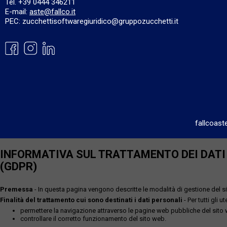
Tel. +39 0444 346211
E-mail:
aste@fallco.it
PEC: zucchettisoftwaregiuridico@gruppozucchetti.it
fallcoast
INFORMATIVA SUL TRATTAMENTO DEI DATI P
(GDPR)
Premessa
- In questa pagina vengono descritte le modalità di gestione del sit
Finalità del trattamento cui sono destinati i dati personali
- Per tutti gli 
permettere la navigazione attraverso le pagine web pubbliche del sito
controllare il corretto funzionamento del sito web.