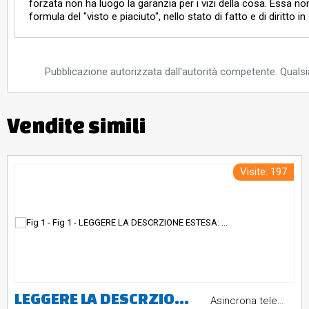
forzata non ha luogo la garanzia per i vizi della cosa. Essa n
formula del "visto e piaciuto", nello stato di fatto e di diritto 
Pubblicazione autorizzata dall'autorità competente. Qualsia
Vendite simili
Visite: 197
LEGGERE LA DESCRZIONE ESTESA: due cucchiaini, una collana in oro 18k con crocifisso, una fedina in oro 18k, una collana in oro 18k con crocifisso, un orecchino in metallo; 18 orologi varie marche e modelli; vari oggetti di bigiotteria; un telefono cellulare Iphone rotto, un telefono cellulare Samsung, un pc portatile Asus, una pendrive Sony, una telecamera Panasonic, un tv color Panasonic; un pc portatile marca Acer; quadro in legno raffigurante Madonna con bambino
Asincrona telematica