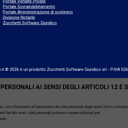
Portale Vendite Private
Portale Sovraindebitamento
Portale Amministrazione di sostegno
Divisione Notarile
Zucchetti Software Giuridico
e.it © 2026 è un prodotto Zucchetti Software Giuridico srl
-
P.IVA 02
ERSONALI AI SENSI DEGLI ARTICOLI 12 E 
o, con riferimento al trattamento dei dati personali degli utenti che lo consult
utenti del sito web i dati personali potranno essere utilizzati per:
 web;