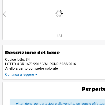
1
/
2
Descrizione del bene
Codice lotto: 34
LOTTO 4 CR 1679/2016 VAL RGNR 6255/2016
Anello argento con pietre colorate
Anello argento con pietre colorate
Continua a leggere
Nr. 2 collane in metallo non prezioso e pietre colorate
Nr. 2 bracciali: un tennis argento e zirconi e uno Pandora
Nr. 1 spilla in metallo non prezioso
Per part
Nr. 1 paio di orecchini in argento placcato oro
Nr. 67 monetine in metallo non prezioso prive di valore
PER LA VISIONE MANDARE UNA MAIL A valentina@sovemo.co
Attenzione: per partecipare alla vendita, iscriversi o effettuar