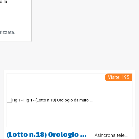
o la
rizzata.
Visite: 195
(Lotto n.18) Orologio da muro Fratelli Solari mod. OPR/S2 n. 2660 anno 03/63 vintage
Asincrona telematica