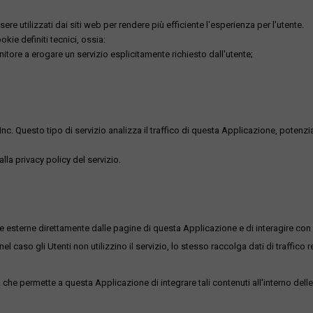
re utilizzati dai siti web per rendere più efficiente l'esperienza per l'utente.
kie definiti tecnici, ossia:
nitore a erogare un servizio esplicitamente richiesto dall'utente;
uesto tipo di servizio analizza il traffico di questa Applicazione, potenzialmen
lla privacy policy del servizio.
me esterne direttamente dalle pagine di questa Applicazione e di interagire con 
l caso gli Utenti non utilizzino il servizio, lo stesso raccolga dati di traffico rel
he permette a questa Applicazione di integrare tali contenuti all'interno delle