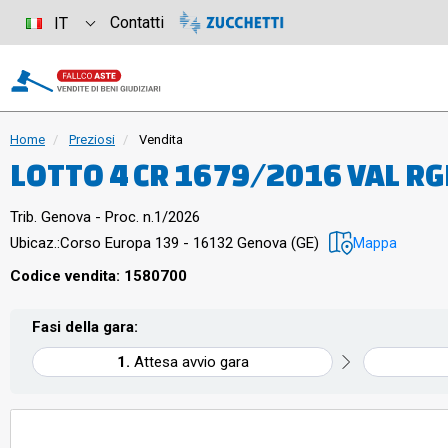
Contatti
IT
Home
Preziosi
Vendita
LOTTO 4 CR 1679/2016 VAL RG
COLLANE 2 BRACCIALI 1 SPILLA
Trib. Genova - Proc. n.1/2026
IN METALLO NON PREZIOSO
Ubicaz.:
Corso Europa 139 - 16132 Genova (GE)
Mappa
Codice vendita: 1580700
Fasi della gara:
Attesa avvio gara