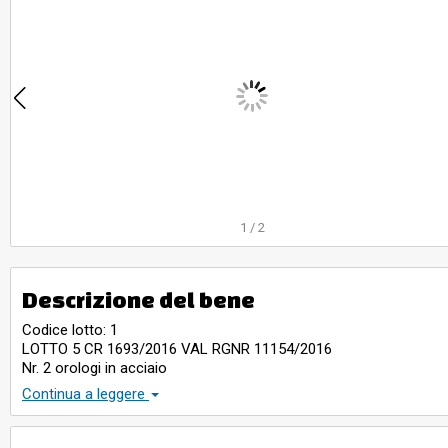
1
/
2
Descrizione del bene
Codice lotto: 1
LOTTO 5 CR 1693/2016 VAL RGNR 11154/2016
Nr. 2 orologi in acciaio
Nr. 1 bracciale oro 18 kt a maglie larghe gr. 5
Continua a leggere
Nr. 1 bracciale color oro 18 kt a maglie strette gr. 1,70
Nr. 1 collana argento con ciondolo elefantino
Nr. 1 collana color argento in metallo non prezioso