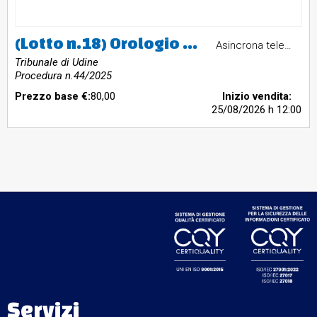
(Lotto n.18) Orologio da muro Fratelli Solari mod. OPR/S2 n. 2660 anno 03/63 vintage
Asincrona telematica
Tribunale di Udine
Procedura n.44/2025
Prezzo base €:
80,00
Inizio vendita:
25/08/2026
h 12:00
Servizi