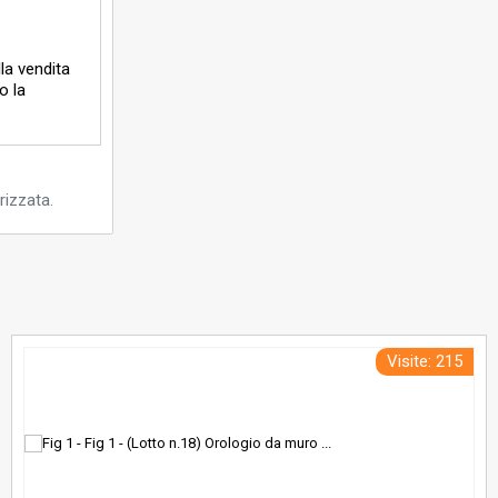
lla vendita
o la
rizzata.
Visite: 215