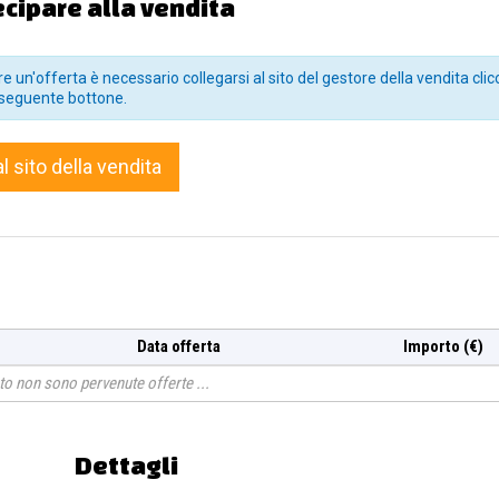
ecipare alla vendita
 forma di cuore
e un'offerta è necessario collegarsi al sito del gestore della vendita clic
 aereo
seguente bottone.
al sito della vendita
r tot 0,30
m
Data offerta
Importo (€)
o non sono pervenute offerte
Dettagli