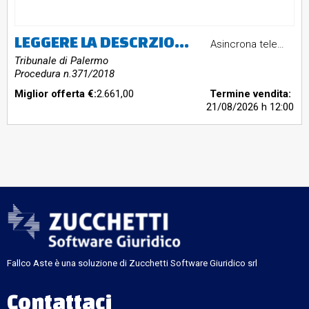
LEGGERE LA DESCRZIONE ESTESA: due cucchiaini, una collana in oro 18k con crocifisso, una fedina in oro 18k, una collana in oro 18k con crocifisso, un orecchino in metallo; 18 orologi varie marche e modelli; vari oggetti di bigiotteria; un telefono cellulare Iphone rotto, un telefono cellulare Samsung, un pc portatile Asus, una pendrive Sony, una telecamera Panasonic, un tv color Panasonic; un pc portatile marca Acer; quadro in legno raffigurante Madonna con bambino
Asincrona telematica
Tribunale di Palermo
Procedura n.371/2018
Miglior offerta €:
2.661,00
Termine vendita:
21/08/2026
h 12:00
Fallco Aste è una soluzione di Zucchetti Software Giuridico srl
Contattaci