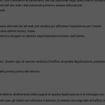
o, con riferimento al trattamento dei dati personali degli utenti che lo consult
utenti del sito web i dati personali potranno essere utilizzati per:
 web;
re utilizzati dai siti web per rendere più efficiente l'esperienza per l'utente.
kie definiti tecnici, ossia:
nitore a erogare un servizio esplicitamente richiesto dall'utente;
uesto tipo di servizio analizza il traffico di questa Applicazione, potenzialmen
lla privacy policy del servizio.
me esterne direttamente dalle pagine di questa Applicazione e di interagire con 
l caso gli Utenti non utilizzino il servizio, lo stesso raccolga dati di traffico rel