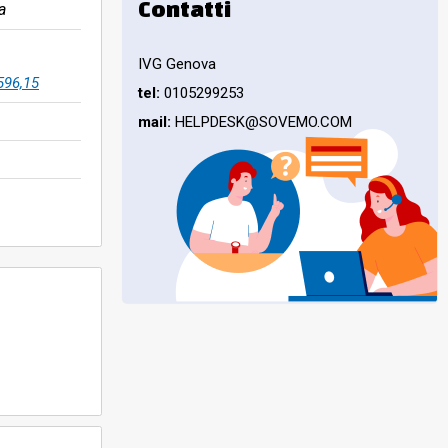
Contatti
a
IVG Genova
596,15
tel:
0105299253
mail:
HELPDESK@SOVEMO.COM