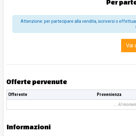
Per part
Nr. 1 bracciale danneggiato con 3 ciondoli a forma di cuori
Nr. 1 collana e nr. 1 bracciale color oro e argento con ciondoli a
Nr. 1 collana argento con pietra bianca sintetica
Attenzione: per partecipare alla vendita, iscriversi o effettuar
Nr. 1 bracciale di corda color arancione con ciondolo a forma di
Nr. 2 orecchini (di cui uno rotto) oro 18 ct canna vuota gr.2,90
Nr. 1 anello oro basso titolo con pietre
Nr. 1 orecchino pendente in metallo non prezioso
Nr. 1 orecchino a lobo oro 18 kt canna vuota gr. 6
Vai 
Nr. 1 orecchino a forma di delfino oro 18 kt gr.0,50
Nr. 1 sacchettino verde contenente delle pietre colorate
Nr. 2 maglie di color oro in metllo non prezioso
Nr. 1 ciondolo a forma di farfalla oro 18 kt con pietre sintetiche g
Nr. 1 perla non fina montata su metallo non prezioso
PER LA VISIONE MANDARE UNA MAIL A valentina@sovemo.co
Offerte pervenute
Offerente
Provenienza
Al moment
Informazioni