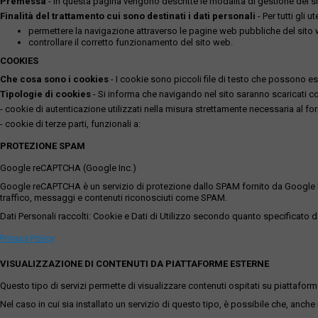
Premessa
- In questa pagina vengono descritte le modalità di gestione del sit
Finalità del trattamento cui sono destinati i dati personali
- Per tutti gli 
permettere la navigazione attraverso le pagine web pubbliche del sito
controllare il corretto funzionamento del sito web.
COOKIES
Che cosa sono i cookies
- I cookie sono piccoli file di testo che possono esse
Tipologie di cookies
- Si informa che navigando nel sito saranno scaricati coo
- cookie di autenticazione utilizzati nella misura strettamente necessaria al for
- cookie di terze parti, funzionali a:
PROTEZIONE SPAM
Google reCAPTCHA (Google Inc.)
Google reCAPTCHA è un servizio di protezione dallo SPAM fornito da Google Inc. Q
traffico, messaggi e contenuti riconosciuti come SPAM.
Dati Personali raccolti: Cookie e Dati di Utilizzo secondo quanto specificato da
Privacy Policy
VISUALIZZAZIONE DI CONTENUTI DA PIATTAFORME ESTERNE
Questo tipo di servizi permette di visualizzare contenuti ospitati su piattafor
Nel caso in cui sia installato un servizio di questo tipo, è possibile che, anche ne