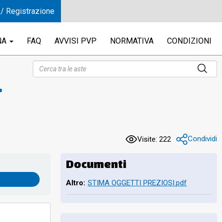
 / Registrazione
NA
FAQ
AVVISI PVP
NORMATIVA
CONDIZIONI
E 1
Condividi
Visite: 222
Documenti
Altro:
STIMA OGGETTI PREZIOSI.pdf