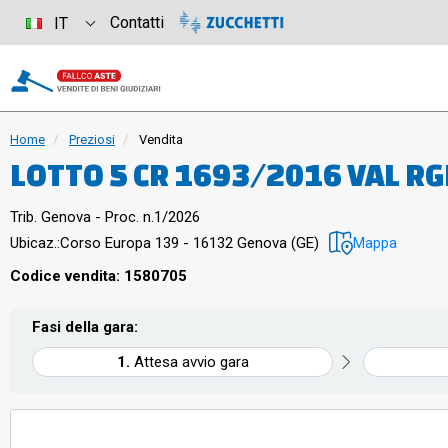
Contatti
IT
Home
Preziosi
Vendita
LOTTO 5 CR 1693/2016 VAL R
ACCIAIO 5 BRACCIALI 4 COLLAN
Trib. Genova - Proc. n.1/2026
CIONDOLO 1 PERLA
Ubicaz.:
Corso Europa 139 - 16132 Genova (GE)
Mappa
Codice vendita: 1580705
Fasi della gara:
Attesa avvio gara