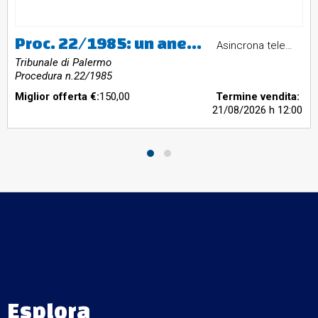
Proc. 22/1985: un anello in oro bianco 18k con perla per un peso complessivo (comprensivo di pietra) di g. 2,94
Asincrona telematica
Tribunale di Palermo
Procedura n.22/1985
Miglior offerta €:
150,00
Termine vendita:
21/08/2026
h 12:00
Esplora