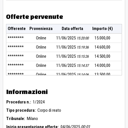
piaciuto nello stato di fatto e di diritto in cui si trovano senza
alcuna garanzia.
Offerte pervenute
Offerente
Provenienza
Data offerta
Importo (€)
********
Online
11/06/2025
15.000,00
15:20:00
********
Online
11/06/2025
14.600,00
15:19:36
********
Online
11/06/2025
14.500,00
15:15:26
********
Online
11/06/2025
14.000,00
15:14:37
********
Online
11/06/2025
13.500,00
15:14:06
********
Online
11/06/2025
13.000,00
15:13:33
Informazioni
********
Online
11/06/2025
12.500,00
15:12:53
Procedura n.:
********
1/2024
Online
11/06/2025
12.300,00
15:12:09
Tipo procedura:
Corpo di reato
********
Online
11/06/2025
12.100,00
15:11:39
Tribunale:
Milano
********
Online
11/06/2025
12.000,00
15:11:21
Inizio presentazione offerte:
04/06/2025
00:01