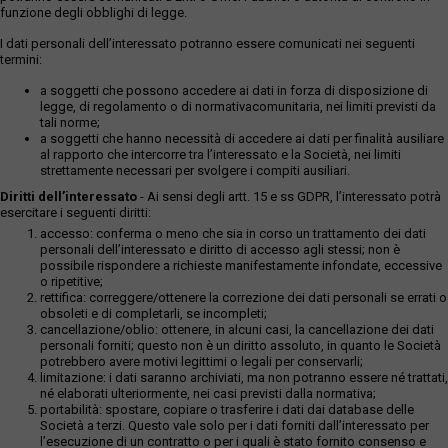
funzione degli obblighi di legge.
I dati personali dell’interessato potranno essere comunicati nei seguenti
termini:
a soggetti che possono accedere ai dati in forza di disposizione di
legge, di regolamento o di normativacomunitaria, nei limiti previsti da
tali norme;
a soggetti che hanno necessità di accedere ai dati per finalità ausiliare
al rapporto che intercorre tra l’interessato e la Società, nei limiti
strettamente necessari per svolgere i compiti ausiliari.
Diritti dell’interessato
- Ai sensi degli artt. 15 e ss GDPR, l’interessato potrà
esercitare i seguenti diritti:
accesso: conferma o meno che sia in corso un trattamento dei dati
personali dell’interessato e diritto di accesso agli stessi; non è
possibile rispondere a richieste manifestamente infondate, eccessive
o ripetitive;
rettifica: correggere/ottenere la correzione dei dati personali se errati o
obsoleti e di completarli, se incompleti;
cancellazione/oblio: ottenere, in alcuni casi, la cancellazione dei dati
personali forniti; questo non è un diritto assoluto, in quanto le Società
potrebbero avere motivi legittimi o legali per conservarli;
limitazione: i dati saranno archiviati, ma non potranno essere né trattati,
né elaborati ulteriormente, nei casi previsti dalla normativa;
portabilità: spostare, copiare o trasferire i dati dai database delle
Società a terzi. Questo vale solo per i dati forniti dall’interessato per
l’esecuzione di un contratto o per i quali è stato fornito consenso e