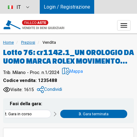
Login / Registrazione
IT
Home
Preziosi
Vendita
Lotto 76: cr1142.1_UN OROLOGIO DA
UOMO MARCA ROLEX MOVIMENTO
AUTOMATICO DATE DATE, CON CASSA
Mappa
Trib. Milano - Proc. n.1/2024
E BRACCIALE IN ORO GIALLO 18
Codice vendita: 1235488
CARATI, FUNZIONANTE
Condividi
Visite: 1615
Fasi della gara:
Gara in corso
Gara terminata