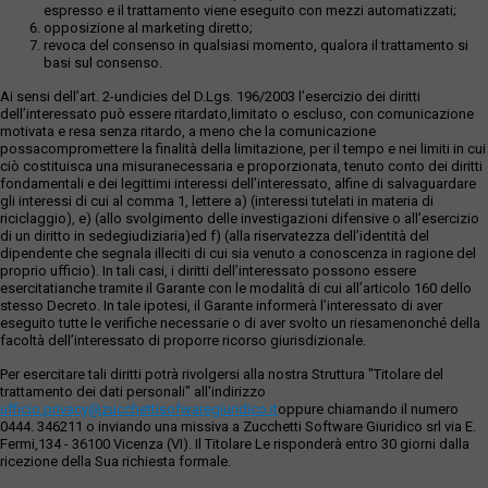
espresso e il trattamento viene eseguito con mezzi automatizzati;
opposizione al marketing diretto;
revoca del consenso in qualsiasi momento, qualora il trattamento si
basi sul consenso.
Ai sensi dell’art. 2-undicies del D.Lgs. 196/2003 l’esercizio dei diritti
dell’interessato può essere ritardato,limitato o escluso, con comunicazione
motivata e resa senza ritardo, a meno che la comunicazione
possacompromettere la finalità della limitazione, per il tempo e nei limiti in cui
ciò costituisca una misuranecessaria e proporzionata, tenuto conto dei diritti
fondamentali e dei legittimi interessi dell’interessato, alfine di salvaguardare
gli interessi di cui al comma 1, lettere a) (interessi tutelati in materia di
riciclaggio), e) (allo svolgimento delle investigazioni difensive o all’esercizio
di un diritto in sedegiudiziaria)ed f) (alla riservatezza dell’identità del
dipendente che segnala illeciti di cui sia venuto a conoscenza in ragione del
proprio ufficio). In tali casi, i diritti dell’interessato possono essere
esercitatianche tramite il Garante con le modalità di cui all’articolo 160 dello
stesso Decreto. In tale ipotesi, il Garante informerà l’interessato di aver
eseguito tutte le verifiche necessarie o di aver svolto un riesamenonché della
facoltà dell’interessato di proporre ricorso giurisdizionale.
Per esercitare tali diritti potrà rivolgersi alla nostra Struttura "Titolare del
trattamento dei dati personali" all'indirizzo
ufficio.privacy@zucchettisofwaregiuridico.it
oppure chiamando il numero
0444. 346211 o inviando una missiva a Zucchetti Software Giuridico srl via E.
Fermi,134 - 36100 Vicenza (VI). Il Titolare Le risponderà entro 30 giorni dalla
ricezione della Sua richiesta formale.