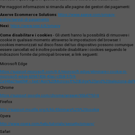
Per maggiori informazioni si rimanda alle pagine dei gestori dei pagamenti:
Axerve Ecommerce Solutions
:
https://www.axerve.com/privacy-
policy/servizi-di-pagamento
Nexi
:
https://www.nexi.it/it/privacy
Come disabilitare i cookies
- Gli utenti hanno la possibilità di rimuovere i
cookie in qualsiasi momento attraverso le impostazioni del browser. I
cookies memorizzati sul disco fisso del tuo dispositivo possono comunque
essere cancellati ed è inoltre possibile disabilitare i cookies seguendo le
indicazioni fornite dai principali browser, ai link seguenti:
Microsoft Edge
https://support.microsoft.com/it-it/microsoft-edge/eliminare-i-cookie-in-
microsoft-edge-63947406-40ac-c3b8-57b9-
2a946a29ae09#:~:text=Apri%20Microsoft%20Edge%20and%20seleziona,del
Chrome
https://support.google.com/chrome/answer/95647?hl=it
Firefox
http://support.mozilla.org/it/kb/Eliminare%20i%20cookie
Opera
http://www.opera.com/help/tutorials/security/privacy/
Safari