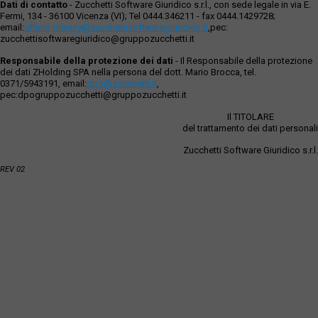
Dati di contatto
- Zucchetti Software Giuridico s.r.l., con sede legale in via E.
Fermi, 134 - 36100 Vicenza (VI); Tel 0444.346211 - fax 0444.1429728;
email:
ufficio.privacy@zucchettisoftwaregiuridico.it
,pec:
zucchettisoftwaregiuridico@gruppozucchetti.it
Responsabile della protezione dei dati
- Il Responsabile della protezione
dei dati ZHolding SPA nella persona del dott. Mario Brocca, tel.
0371/5943191, email:
dpo@zucchetti.it
,
pec:dpogruppozucchetti@gruppozucchetti.it
Il TITOLARE
del trattamento dei dati personali
Zucchetti Software Giuridico s.r.l.
REV 02