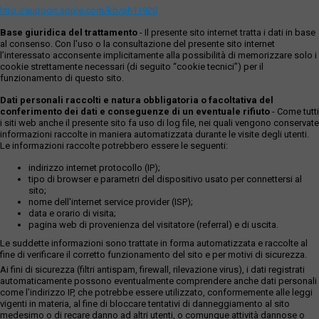
http://support.apple.com/kb/ph11920
Base giuridica del trattamento
- Il presente sito internet tratta i dati in base
al consenso. Con l'uso o la consultazione del presente sito internet
l’interessato acconsente implicitamente alla possibilità di memorizzare solo i
cookie strettamente necessari (di seguito “cookie tecnici”) per il
funzionamento di questo sito.
Dati personali raccolti e natura obbligatoria o facoltativa del
conferimento dei dati e conseguenze di un eventuale rifiuto
- Come tutti
i siti web anche il presente sito fa uso di log file, nei quali vengono conservate
informazioni raccolte in maniera automatizzata durante le visite degli utenti.
Le informazioni raccolte potrebbero essere le seguenti:
indirizzo internet protocollo (IP);
tipo di browser e parametri del dispositivo usato per connettersi al
sito;
nome dell'internet service provider (ISP);
data e orario di visita;
pagina web di provenienza del visitatore (referral) e di uscita.
Le suddette informazioni sono trattate in forma automatizzata e raccolte al
fine di verificare il corretto funzionamento del sito e per motivi di sicurezza.
Ai fini di sicurezza (filtri antispam, firewall, rilevazione virus), i dati registrati
automaticamente possono eventualmente comprendere anche dati personali
come l'indirizzo IP, che potrebbe essere utilizzato, conformemente alle leggi
vigenti in materia, al fine di bloccare tentativi di danneggiamento al sito
medesimo o di recare danno ad altri utenti, o comunque attività dannose o