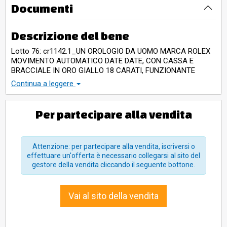
Documenti
Descrizione del bene
Lotto 76: cr1142.1_UN OROLOGIO DA UOMO MARCA ROLEX
MOVIMENTO AUTOMATICO DATE DATE, CON CASSA E
BRACCIALE IN ORO GIALLO 18 CARATI, FUNZIONANTE
Continua a leggere
N.B.:
la presente descrizione riporta alla lettera le
indicazioni del CTU designato dal Tribunale di Milano e
deve pertanto intendersi come perizia stessa.
Per partecipare alla vendita
N.B.:
Trattasi di beni depositati presso la sede della Sivag (via
Milano 10 - Redecesio di Segrate), che dovranno essere ivi
Attenzione: per partecipare alla vendita, iscriversi o
ritirati a cura e spese dell’aggiudicatario entro 10 giorni dal
effettuare un'offerta è necessario collegarsi al sito del
termine asta. La visione dei beni sarà possibile
dal lunedì al
gestore della vendita cliccando il seguente bottone.
venerdì in orari di ufficio (09.30-12.30 / 14.00-17.30).
ATTENZIONE: Informiamo i signori acquirenti che le
Vai al sito della vendita
immagini e le informazioni riportate hanno funzione
esclusivamente indicativa che non rappresentano
certificazione. Essendo beni posti in vendita in ambito
giudiziario, gli stessi rientrano nella tipologia del visto e