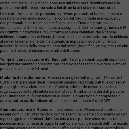
costituenti reato. Tali dati non sono mai utilizzati per l'identificazione o la
profilazione dell'utente, ma solo a fini di tutela del sito e dei suoi utenti.
I sistemi informatici e le procedure software preposte al funzionamento di
questo sito web acquisiscono, nel corso del loro normale esercizio, alcuni
dati personali la cui trasmissione è implicita nell'uso dei protocolli di
comunicazione di Internet. In questa categoria di dati rientrano gli indirizzi IP,
gli indirizzi in notazione URI (Uniform Resource Identifier) delle risorse
richieste, l'orario della richiesta, il metodo utilizzato nel sottoporre la richiesta
al server, la dimensione del file ottenuto in risposta, il codice numerico
ndicante lo stato della risposta data dal server (buon fine, errore, ecc.) ed altri
parametri relativi al sistema operativo dell'utente.
Tempi di conservazione dei Suoi dati
- I dati personali raccolti durante la
navigazione saranno conservati per il tempo necessario a svolgere le attività
precisate e non oltre 24 mesi.
Modalità del trattamento
- Ai sensi e per gli effetti degli artt. 12 e ss. del
GDPR, i dati personali degli interessati saranno registrati, trattati e conservati
presso gli archivi elettronici delle Società, adottando misure tecniche e
organizzative volte alla tutela dei dati stessi. Il trattamento dei dati personali
degli interessati può consistere in qualunque operazione o complesso di
operazioni tra quelle indicate all' art. 4, comma 1, punto 2 del GDPR.
Comunicazione e diffusione
- I dati personali dell’interessato potranno
essere comunicati,intendendosi con tale termine il darne conoscenza ad uno
o più soggetti determinati, dalla Società a terzi perdare attuazione a tutti i
necessari adempimenti di legge. In particolare i dati personali dell’interessato
potranno essere comunicati a Enti o Uffici Pubblici o autorità di controllo in