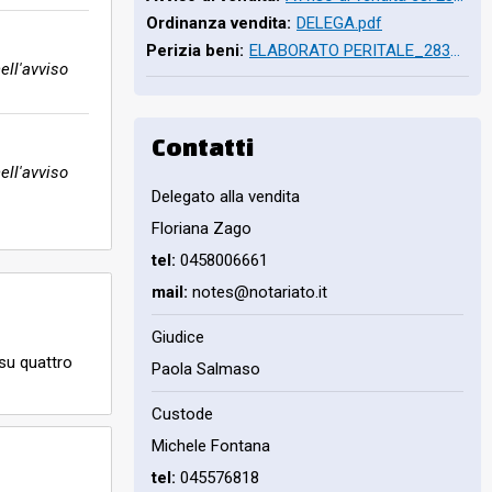
Ordinanza vendita:
DELEGA.pdf
Perizia beni:
ELABORATO PERITALE_283_2023 oscurato.pdf
ell'avviso
Contatti
ell'avviso
Delegato alla vendita
Floriana Zago
tel:
0458006661
mail:
notes@notariato.it
Giudice
su quattro
Paola Salmaso
Custode
Michele Fontana
tel:
045576818