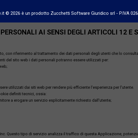
e.it © 2026 è un prodotto Zucchetti Software Giuridico srl
-
P.IVA 02
ERSONALI AI SENSI DEGLI ARTICOLI 12 E 
o, con riferimento al trattamento dei dati personali degli utenti che lo consult
utenti del sito web i dati personali potranno essere utilizzati per:
 web;
re utilizzati dai siti web per rendere più efficiente l'esperienza per l'utente.
kie definiti tecnici, ossia:
nitore a erogare un servizio esplicitamente richiesto dall'utente;
uesto tipo di servizio analizza il traffico di questa Applicazione, potenzialmen