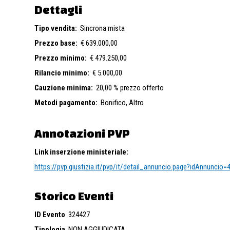
Dettagli
Tipo vendita:
Sincrona mista
Prezzo base:
€ 639.000,00
Prezzo minimo:
€ 479.250,00
Rilancio minimo:
€ 5.000,00
Cauzione minima:
20,00 % prezzo offerto
Metodi pagamento:
Bonifico,
Altro
Annotazioni PVP
Link inserzione ministeriale:
https://pvp.giustizia.it/pvp/it/detail_annuncio.page?idAnnuncio
Storico Eventi
ID Evento
324427
Tipologia
NON AGGIUDICATA