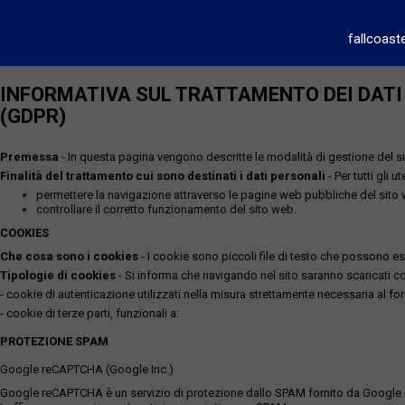
fallcoast
INFORMATIVA SUL TRATTAMENTO DEI DATI P
(GDPR)
Premessa
- In questa pagina vengono descritte le modalità di gestione del sit
Finalità del trattamento cui sono destinati i dati personali
- Per tutti gli 
permettere la navigazione attraverso le pagine web pubbliche del sito
controllare il corretto funzionamento del sito web.
COOKIES
Che cosa sono i cookies
- I cookie sono piccoli file di testo che possono esse
Tipologie di cookies
- Si informa che navigando nel sito saranno scaricati coo
- cookie di autenticazione utilizzati nella misura strettamente necessaria al for
- cookie di terze parti, funzionali a:
PROTEZIONE SPAM
Google reCAPTCHA (Google Inc.)
Google reCAPTCHA è un servizio di protezione dallo SPAM fornito da Google Inc. Q