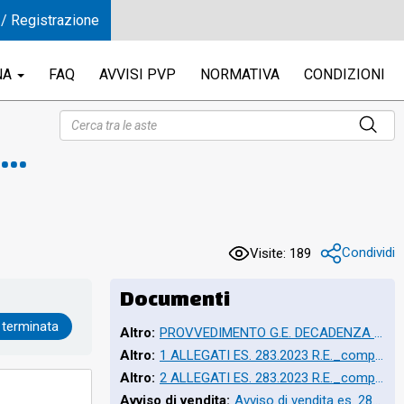
 / Registrazione
NA
FAQ
AVVISI PVP
NORMATIVA
CONDIZIONI
to
el
Condividi
Visite: 189
Documenti
 terminata
Altro:
PROVVEDIMENTO G.E. DECADENZA E RIDELEGA_12.03.2026 oscurato.pdf
Altro:
1 ALLEGATI ES. 283.2023 R.E._compressed.pdf
Altro:
2 ALLEGATI ES. 283.2023 R.E._compressed.pdf
Avviso di vendita:
Avviso di vendita es. 283.2023 r.e._11.06.2026.pdf