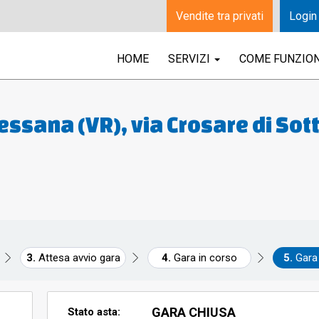
Vendite tra privati
Login
HOME
SERVIZI
COME FUNZIO
essana (VR), via Crosare di Sot
abbricato ad uso agriturismo
 annessi locali ad ufficio e
 uso esclusivo. Cauzione 20% d
Attesa avvio gara
Gara in corso
Gara
GARA CHIUSA
Stato asta: