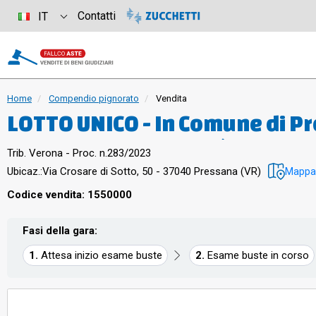
Contatti
IT
Home
Compendio pignorato
Vendita
LOTTO UNICO - In Comune di Pr
n. 50, piena proprietà di un f
Trib. Verona - Proc. n.283/2023
disposto su quattro livelli con
Ubicaz.:
Via Crosare di Sotto, 50 - 37040 Pressana (VR)
Mappa
deposito e cortile esterno ad
Codice vendita: 1550000
prezzo offerto
Fasi della gara:
Attesa inizio esame buste
Esame buste in corso