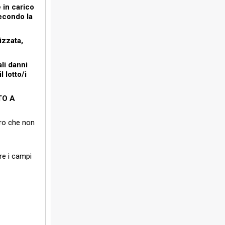
 in carico
secondo la
izzata,
li danni
l lotto/i
TO A
loro che non
re i campi