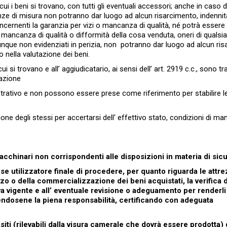
 cui i beni si trovano, con tutti gli eventuali accessori; anche in caso d
renze di misura non potranno dar luogo ad alcun risarcimento, indennit
cernenti la garanzia per vizi o mancanza di qualità, né potrà essere 
 mancanza di qualità o difformità della cosa venduta, oneri di qualsia
nque non evidenziati in perizia, non potranno dar luogo ad alcun ris
 nella valutazione dei beni.
ui si trovano e all’ aggiudicatario, ai sensi dell’ art. 2919 c.c., sono tras
iazione
strativo e non possono essere prese come riferimento per stabilire l
ione degli stessi per accertarsi dell' effettivo stato, condizioni di m
macchinari non corrispondenti alle disposizioni in materia di sic
se utilizzatore finale di procedere, per quanto riguarda le attre
zo o della commercializzazione dei beni acquistati, la verifica d
iva vigente e all’ eventuale revisione o adeguamento per renderl
endosene la piena responsabilità, certificando con adeguata
siti (rilevabili dalla visura camerale che dovrà essere prodotta) 