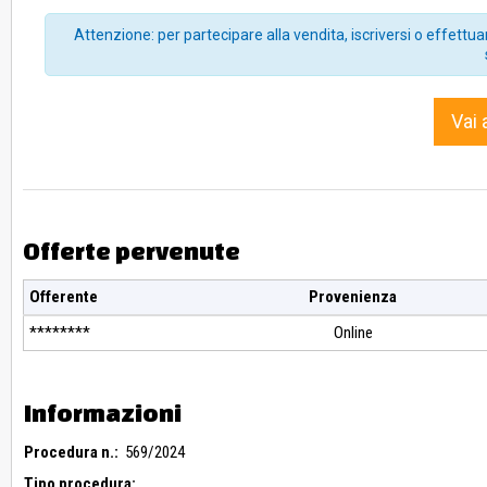
ATTESTANTE IL PASSAGGIO DI PROPRIETA’ DEL MEZZO PRESSO 
Attenzione: per partecipare alla vendita, iscriversi o effettuar
COMPETENTI E VIENE DEMANDATA ALL’ ACQUIRENTE OGNI RES
LA CANCELLAZIONE DI EVENTUALI TRASCRIZIONI DI GRAVAM
per richiedere la copia autentica del verbale di vendita è 
telematica, la ricevuta di pagamento deve essere inviata su
copia conforme al Tribunale competente
Vai 
Offerte pervenute
Offerente
Provenienza
********
Online
Informazioni
Procedura n.:
569/2024
Tipo procedura: