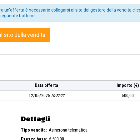
IL PUBBLICO REGISTRO AUTOMOBILISTICO – P.R.A. OVVERO PRESS
e un'offerta è necessario collegarsi al sito del gestore della vendita clic
PONSABILITA’ SUL BUON FINE DELLA PRATICA AL QUALE FA AL
seguente bottone.
I DI QUALSIASI PROVENIENZA
Il pagamento della marca da bol
a cura dell’acquirente e deve essere effettuata esclusivamente
ccessivamente a questo Isveg che provvederà ad allegare alla ri
al sito della vendita
Data offerta
Importo (€)
12/05/2025
500,00
20:27:27
Dettagli
Tipo vendita:
Asincrona telematica
Prezzo base:
€ 500,00