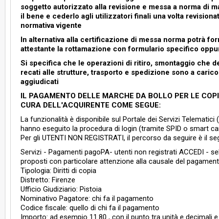
soggetto autorizzato alla revisione e messa a norma di mac
il bene e cederlo agli utilizzatori finali una volta revisio
normativa vigente
In alternativa alla certificazione di messa norma potrà f
attestante la rottamazione con formulario specifico oppu
Si specifica che le operazioni di ritiro, smontaggio che d
recati alle strutture, trasporto e spedizione sono a carico d
aggiudicati
IL PAGAMENTO DELLE MARCHE DA BOLLO PER LE COP
CURA DELL'ACQUIRENTE COME SEGUE:
La funzionalità è disponibile sul Portale dei Servizi Telematici (
hanno eseguito la procedura di login (tramite SPID o smart card
Per gli UTENTI NON REGISTRATI, il percorso da seguire è il se
Servizi - Pagamenti pagoPA- utenti non registrati ACCEDI - s
proposti con particolare attenzione alla causale del pagament
Tipologia: Diritti di copia
Distretto: Firenze
Ufficio Giudiziario: Pistoia
Nominativo Pagatore: chi fa il pagamento
Codice fiscale: quello di chi fa il pagamento
Importo: ad esempio 11.80 , con il punto tra unità e decimali e