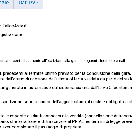
nzie
Dati PVP
o FallcoAste.it
egistrazione
nicarlo contestualmente all'iscrizione alla gara al seguente indirizzo email:
 precedenti al termine ultimo previsto per la conclusione della gara,
re dall'orario di ricezione dell'ultima offerta validata da parte del sis
email generata in automatico dal sistema sia una dall’Is.Ve.G. contenen
 spedizione sono a carico dell’aggiudicatario, il quale è obbligato a ri
utte le imposte e i diritti connessi alla vendita (cancellazione di trascri
o, che avrà l’onere di trascrivere al P.R.A., nei termini di legge previst
 aver completato il passaggio di proprietà.