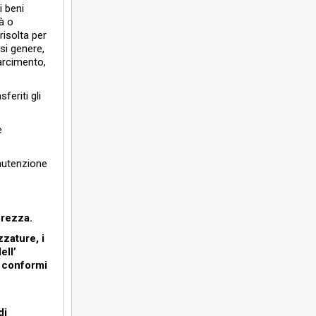
i beni
à o
risolta per
si genere,
arcimento,
feriti gli
e
anutenzione
urezza.
zzature, i
ell’
i conformi
di