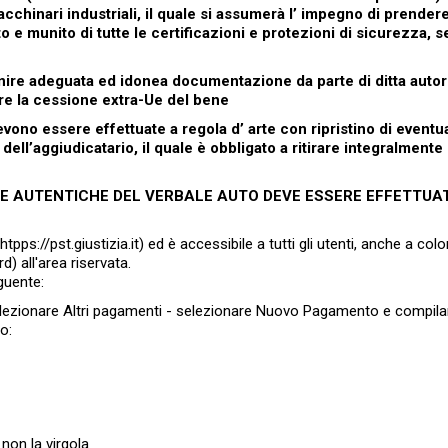
chinari industriali, il quale si assumerà l’ impegno di prendere
nato e munito di tutte le certificazioni e protezioni di sicurezza, 
ornire adeguata ed idonea documentazione da parte di ditta autor
re la cessione extra-Ue del bene
evono essere effettuate a regola d’ arte con ripristino di eventua
ell’aggiudicatario, il quale è obbligato a ritirare integralmente i
IE AUTENTICHE DEL VERBALE AUTO DEVE ESSERE EFFETTUA
htpps://pst.giustizia.it) ed è accessibile a tutti gli utenti, anche a co
) all'area riservata.
guente:
elezionare Altri pagamenti - selezionare Nuovo Pagamento e compila
o:
 non la virgola