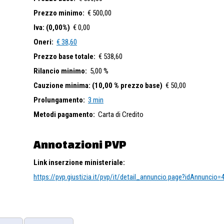
Prezzo minimo:
€ 500,00
Iva: (0,00%)
€ 0,00
Oneri:
€ 38,60
Prezzo base totale:
€ 538,60
Rilancio minimo:
5,00 %
Cauzione minima: (10,00 % prezzo base)
€ 50,00
Prolungamento:
3 min
Metodi pagamento:
Carta di Credito
Annotazioni PVP
Link inserzione ministeriale:
https://pvp.giustizia.it/pvp/it/detail_annuncio.page?idAnnuncio