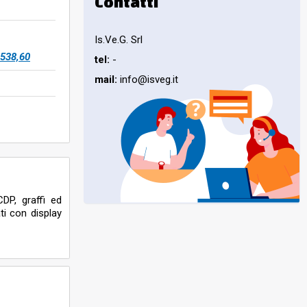
Contatti
Is.Ve.G. Srl
538,60
tel:
-
mail:
info@isveg.it
DP, graffi ed
ti con display
p c/o piazzale
posizione per
ami e/o fermi
nzia Aci o il
UMENTAZIONE