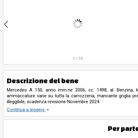
1
/
19
Descrizione del bene
Mercedes A 150, anno imm.ne 2006, cc. 1498, al. Benzina, kw
ammaccature varie su tutta la carrozzeria, mancante griglia pres
illeggibile, scadenza revisione Novembre 2024.
Da visura risulta 1 trascrizione di pignoramento
Continua a leggere
L’ esposizione del bene sopra descritto sarà effettuata il giorn
Isveg, previo appuntamento da confermare tramite mail con 
accertarsi dell’effettivo stato di condizione degli stessi E
Per part
amministrativi sono a carico dell'acquirente e per i corri
PRA.
GLI AUTOMEZZI POSSONO ESSERE CONSEGNATI AL 