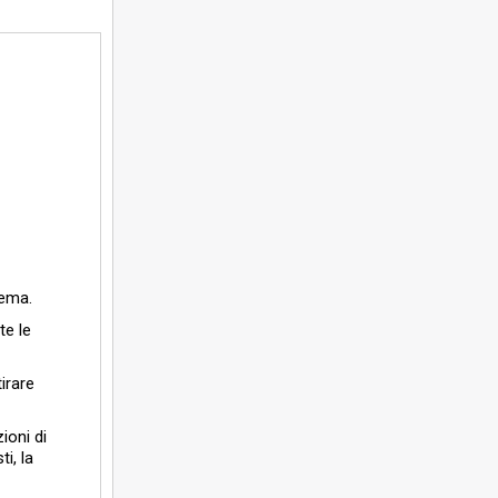
tema.
te le
tirare
zioni di
i, la