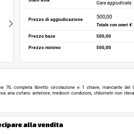
Stato asta:
Gara aggiudicata
500,00
Prezzo di aggiudicazione
Totale con oneri €:
Prezzo base
500,00
Prezzo minimo
500,00
 70, completa libretto circolazione e 1 chiave, mancante del C
a aria cofano anteriore, mediocri condizioni, chilometri non rileva
o 06 MAGGIO dalle 9.30 alle 10.00 in Capalle (FI) Via F.lli Cervi 77/
Isveg di Pistoia.
Si consiglia la visione dei beni durante l’es
ventuali spese di cancellazione di trascrizioni ipotecarie, grav
ecipare alla vendita
spondenti costi di cancellazione è opportuno contattare un'age
NUOVO ACQUIRENTE SOLO PREVIA ACQUISIZIONE DELLA DOC