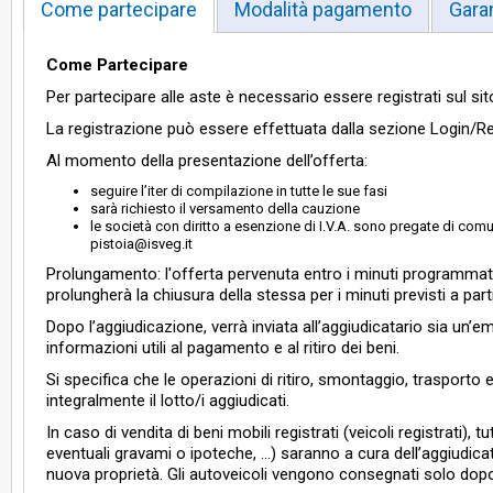
Come partecipare
Modalità pagamento
Gara
Come Partecipare
Per partecipare alle aste è necessario essere registrati sul sit
La registrazione può essere effettuata dalla sezione Login/R
Al momento della presentazione dell’offerta:
seguire l’iter di compilazione in tutte le sue fasi
sarà richiesto il versamento della cauzione
le società con diritto a esenzione di I.V.A. sono pregate di comu
pistoia@isveg.it
Prolungamento: l'offerta pervenuta entro i minuti programmati,
prolungherà la chiusura della stessa per i minuti previsti a parti
Dopo l’aggiudicazione, verrà inviata all’aggiudicatario sia un’
informazioni utili al pagamento e al ritiro dei beni.
Si specifica che le operazioni di ritiro, smontaggio, trasporto e
integralmente il lotto/i aggiudicati.
In caso di vendita di beni mobili registrati (veicoli registrati), t
eventuali gravami o ipoteche, …) saranno a cura dell’aggiudicatari
nuova proprietà. Gli autoveicoli vengono consegnati solo dopo