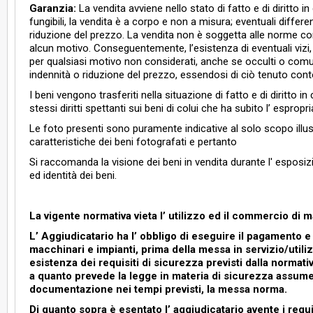
Garanzia:
La vendita avviene nello stato di fatto e di diritto in
fungibili, la vendita è a corpo e non a misura; eventuali diffe
riduzione del prezzo. La vendita non è soggetta alle norme con
alcun motivo. Conseguentemente, l’esistenza di eventuali vizi,
per qualsiasi motivo non considerati, anche se occulti o comu
indennità o riduzione del prezzo, essendosi di ciò tenuto conto
I beni vengono trasferiti nella situazione di fatto e di diritto in c
stessi diritti spettanti sui beni di colui che ha subito l’ espropr
Le foto presenti sono puramente indicative al solo scopo illu
caratteristiche dei beni fotografati e pertanto
Si raccomanda la visione dei beni in vendita durante l' esposiz
ed identità dei beni.
La vigente normativa vieta l’ utilizzo ed il commercio di 
L’ Aggiudicatario ha l’ obbligo di eseguire il pagamento e 
macchinari e impianti, prima della messa in servizio/utiliz
esistenza dei requisiti di sicurezza previsti dalla normat
a quanto prevede la legge in materia di sicurezza assum
documentazione nei tempi previsti, la messa norma.
Di quanto sopra è esentato l’ aggiudicatario avente i requi