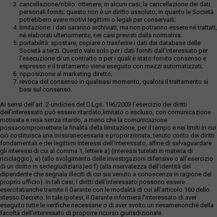
cancellazione/oblio: ottenere, in alcuni casi, la cancellazione dei dati
personali forniti; questo non è un diritto assoluto, in quanto le Società
potrebbero avere motivi legittimi o legali per conservarli;
limitazione: i dati saranno archiviati, ma non potranno essere né trattati,
né elaborati ulteriormente, nei casi previsti dalla normativa;
portabilità: spostare, copiare o trasferire i dati dai database delle
Società a terzi. Questo vale solo per i dati forniti dall’interessato per
l’esecuzione di un contratto o per i quali è stato fornito consenso e
espresso e il trattamento viene eseguito con mezzi automatizzati;
opposizione al marketing diretto;
revoca del consenso in qualsiasi momento, qualora il trattamento si
basi sul consenso.
Ai sensi dell’art. 2-undicies del D.Lgs. 196/2003 l’esercizio dei diritti
dell’interessato può essere ritardato,limitato o escluso, con comunicazione
motivata e resa senza ritardo, a meno che la comunicazione
possacompromettere la finalità della limitazione, per il tempo e nei limiti in cui
ciò costituisca una misuranecessaria e proporzionata, tenuto conto dei diritti
fondamentali e dei legittimi interessi dell’interessato, alfine di salvaguardare
gli interessi di cui al comma 1, lettere a) (interessi tutelati in materia di
riciclaggio), e) (allo svolgimento delle investigazioni difensive o all’esercizio
di un diritto in sedegiudiziaria)ed f) (alla riservatezza dell’identità del
dipendente che segnala illeciti di cui sia venuto a conoscenza in ragione del
proprio ufficio). In tali casi, i diritti dell’interessato possono essere
esercitatianche tramite il Garante con le modalità di cui all’articolo 160 dello
stesso Decreto. In tale ipotesi, il Garante informerà l’interessato di aver
eseguito tutte le verifiche necessarie o di aver svolto un riesamenonché della
facoltà dell’interessato di proporre ricorso giurisdizionale.