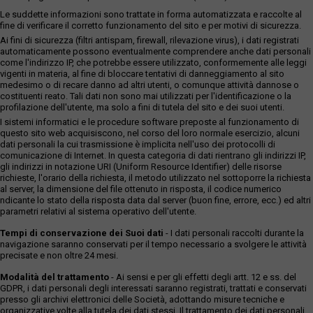
Le suddette informazioni sono trattate in forma automatizzata e raccolte al
fine di verificare il corretto funzionamento del sito e per motivi di sicurezza.
Ai fini di sicurezza (filtri antispam, firewall, rilevazione virus), i dati registrati
automaticamente possono eventualmente comprendere anche dati personali
come l'indirizzo IP, che potrebbe essere utilizzato, conformemente alle leggi
vigenti in materia, al fine di bloccare tentativi di danneggiamento al sito
medesimo o di recare danno ad altri utenti, o comunque attività dannose o
costituenti reato. Tali dati non sono mai utilizzati per l'identificazione o la
profilazione dell'utente, ma solo a fini di tutela del sito e dei suoi utenti.
I sistemi informatici e le procedure software preposte al funzionamento di
questo sito web acquisiscono, nel corso del loro normale esercizio, alcuni
dati personali la cui trasmissione è implicita nell'uso dei protocolli di
comunicazione di Internet. In questa categoria di dati rientrano gli indirizzi IP,
gli indirizzi in notazione URI (Uniform Resource Identifier) delle risorse
richieste, l'orario della richiesta, il metodo utilizzato nel sottoporre la richiesta
al server, la dimensione del file ottenuto in risposta, il codice numerico
ndicante lo stato della risposta data dal server (buon fine, errore, ecc.) ed altri
parametri relativi al sistema operativo dell'utente.
Tempi di conservazione dei Suoi dati
- I dati personali raccolti durante la
navigazione saranno conservati per il tempo necessario a svolgere le attività
precisate e non oltre 24 mesi.
Modalità del trattamento
- Ai sensi e per gli effetti degli artt. 12 e ss. del
GDPR, i dati personali degli interessati saranno registrati, trattati e conservati
presso gli archivi elettronici delle Società, adottando misure tecniche e
organizzative volte alla tutela dei dati stessi. Il trattamento dei dati personali