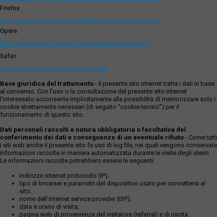
Firefox
http://support.mozilla.org/it/kb/Eliminare%20i%20cookie
Opera
http://www.opera.com/help/tutorials/security/privacy/
Safari
http://support.apple.com/kb/ph11920
Base giuridica del trattamento
- Il presente sito internet tratta i dati in base
al consenso. Con l'uso o la consultazione del presente sito internet
l’interessato acconsente implicitamente alla possibilità di memorizzare solo i
cookie strettamente necessari (di seguito “cookie tecnici”) per il
funzionamento di questo sito.
Dati personali raccolti e natura obbligatoria o facoltativa del
conferimento dei dati e conseguenze di un eventuale rifiuto
- Come tutti
i siti web anche il presente sito fa uso di log file, nei quali vengono conservate
informazioni raccolte in maniera automatizzata durante le visite degli utenti.
Le informazioni raccolte potrebbero essere le seguenti:
indirizzo internet protocollo (IP);
tipo di browser e parametri del dispositivo usato per connettersi al
sito;
nome dell'internet service provider (ISP);
data e orario di visita;
pagina web di provenienza del visitatore (referral) e di uscita.