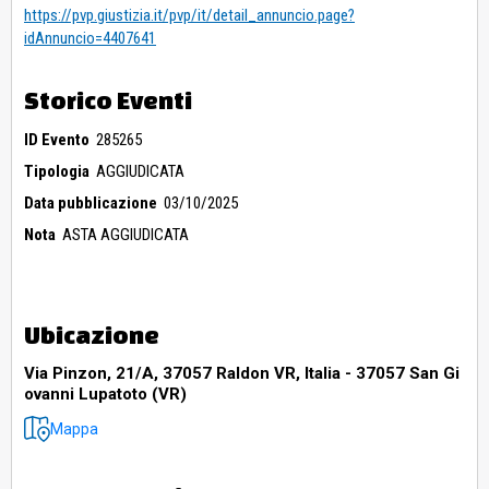
https://pvp.giustizia.it/pvp/it/detail_annuncio.page?
idAnnuncio=4407641
Storico Eventi
ID Evento
285265
Tipologia
AGGIUDICATA
Data pubblicazione
03/10/2025
Nota
ASTA AGGIUDICATA
Ubicazione
Via Pinzon, 21/A, 37057 Raldon VR, Italia - 37057 San Gi
ovanni Lupatoto (VR)
Mappa