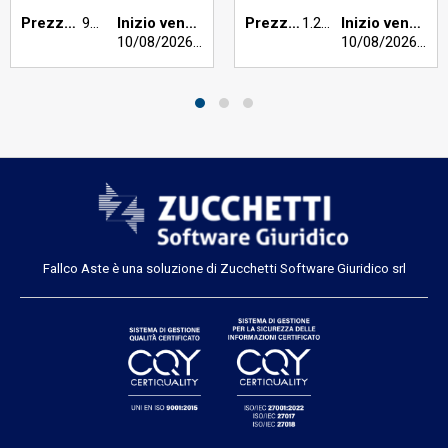
Prezzo base €:
960,00
Inizio vendita:
Prezzo base €:
1.200,00
Inizio vendita:
10/08/2026
h 12:00
10/08/2026
h 12
Fallco Aste è una soluzione di Zucchetti Software Giuridico srl