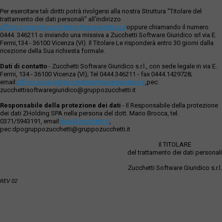
Per esercitare tali diritti potrà rivolgersi alla nostra Struttura "Titolare del
trattamento dei dati personali" all'indirizzo
ufficio.privacy@zucchettisofwaregiuridico.it
oppure chiamando il numero
0444. 346211 o inviando una missiva a Zucchetti Software Giuridico srl via E.
Fermi,134 - 36100 Vicenza (VI). Il Titolare Le risponderà entro 30 giorni dalla
ricezione della Sua richiesta formale.
Dati di contatto
- Zucchetti Software Giuridico s.r.l., con sede legale in via E.
Fermi, 134 - 36100 Vicenza (VI); Tel 0444.346211 - fax 0444.1429728;
email:
ufficio.privacy@zucchettisoftwaregiuridico.it
,pec:
zucchettisoftwaregiuridico@gruppozucchetti.it
Responsabile della protezione dei dati
- Il Responsabile della protezione
dei dati ZHolding SPA nella persona del dott. Mario Brocca, tel.
0371/5943191, email:
dpo@zucchetti.it
,
pec:dpogruppozucchetti@gruppozucchetti.it
Il TITOLARE
del trattamento dei dati personali
Zucchetti Software Giuridico s.r.l.
REV 02