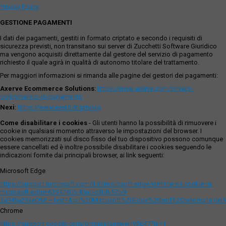
Privacy Policy
GESTIONE PAGAMENTI
I dati dei pagamenti, gestiti in formato criptato e secondo i requisiti di
sicurezza previsti, non transitano sui server di Zucchetti Software Giuridico
ma vengono acquisiti direttamente dal gestore del servizio di pagamento
richiesto il quale agirà in qualità di autonomo titolare del trattamento.
Per maggiori informazioni si rimanda alle pagine dei gestori dei pagamenti:
Axerve Ecommerce Solutions
:
https://www.axerve.com/privacy-
policy/servizi-di-pagamento
Nexi
:
https://www.nexi.it/it/privacy
Come disabilitare i cookies
- Gli utenti hanno la possibilità di rimuovere i
cookie in qualsiasi momento attraverso le impostazioni del browser. I
cookies memorizzati sul disco fisso del tuo dispositivo possono comunque
essere cancellati ed è inoltre possibile disabilitare i cookies seguendo le
indicazioni fornite dai principali browser, ai link seguenti:
Microsoft Edge
https://support.microsoft.com/it-it/microsoft-edge/eliminare-i-cookie-in-
microsoft-edge-63947406-40ac-c3b8-57b9-
2a946a29ae09#:~:text=Apri%20Microsoft%20Edge%20and%20seleziona,del
Chrome
https://support.google.com/chrome/answer/95647?hl=it