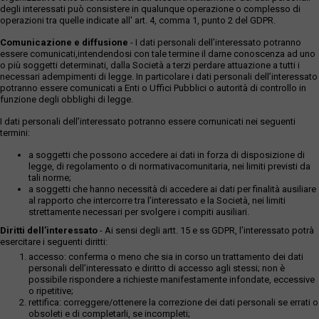
degli interessati può consistere in qualunque operazione o complesso di
operazioni tra quelle indicate all' art. 4, comma 1, punto 2 del GDPR.
Comunicazione e diffusione
- I dati personali dell’interessato potranno
essere comunicati,intendendosi con tale termine il darne conoscenza ad uno
o più soggetti determinati, dalla Società a terzi perdare attuazione a tutti i
necessari adempimenti di legge. In particolare i dati personali dell’interessato
potranno essere comunicati a Enti o Uffici Pubblici o autorità di controllo in
funzione degli obblighi di legge.
I dati personali dell’interessato potranno essere comunicati nei seguenti
termini:
a soggetti che possono accedere ai dati in forza di disposizione di
legge, di regolamento o di normativacomunitaria, nei limiti previsti da
tali norme;
a soggetti che hanno necessità di accedere ai dati per finalità ausiliare
al rapporto che intercorre tra l’interessato e la Società, nei limiti
strettamente necessari per svolgere i compiti ausiliari.
Diritti dell’interessato
- Ai sensi degli artt. 15 e ss GDPR, l’interessato potrà
esercitare i seguenti diritti:
accesso: conferma o meno che sia in corso un trattamento dei dati
personali dell’interessato e diritto di accesso agli stessi; non è
possibile rispondere a richieste manifestamente infondate, eccessive
o ripetitive;
rettifica: correggere/ottenere la correzione dei dati personali se errati o
obsoleti e di completarli, se incompleti;