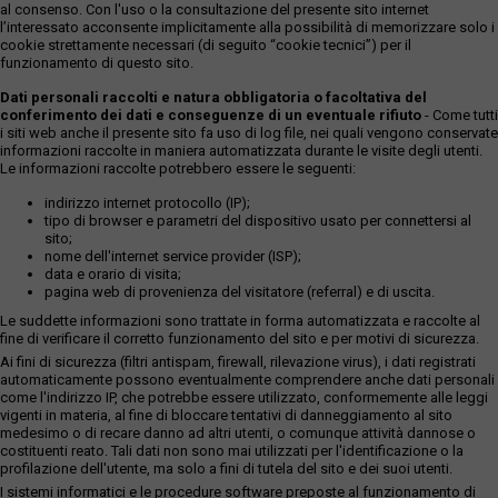
al consenso. Con l'uso o la consultazione del presente sito internet
l’interessato acconsente implicitamente alla possibilità di memorizzare solo i
cookie strettamente necessari (di seguito “cookie tecnici”) per il
funzionamento di questo sito.
Dati personali raccolti e natura obbligatoria o facoltativa del
conferimento dei dati e conseguenze di un eventuale rifiuto
- Come tutti
i siti web anche il presente sito fa uso di log file, nei quali vengono conservate
informazioni raccolte in maniera automatizzata durante le visite degli utenti.
Le informazioni raccolte potrebbero essere le seguenti:
indirizzo internet protocollo (IP);
tipo di browser e parametri del dispositivo usato per connettersi al
sito;
nome dell'internet service provider (ISP);
data e orario di visita;
pagina web di provenienza del visitatore (referral) e di uscita.
Le suddette informazioni sono trattate in forma automatizzata e raccolte al
fine di verificare il corretto funzionamento del sito e per motivi di sicurezza.
Ai fini di sicurezza (filtri antispam, firewall, rilevazione virus), i dati registrati
automaticamente possono eventualmente comprendere anche dati personali
come l'indirizzo IP, che potrebbe essere utilizzato, conformemente alle leggi
vigenti in materia, al fine di bloccare tentativi di danneggiamento al sito
medesimo o di recare danno ad altri utenti, o comunque attività dannose o
costituenti reato. Tali dati non sono mai utilizzati per l'identificazione o la
profilazione dell'utente, ma solo a fini di tutela del sito e dei suoi utenti.
I sistemi informatici e le procedure software preposte al funzionamento di