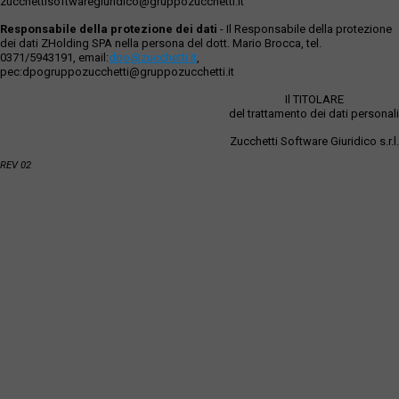
zucchettisoftwaregiuridico@gruppozucchetti.it
Responsabile della protezione dei dati
- Il Responsabile della protezione
dei dati ZHolding SPA nella persona del dott. Mario Brocca, tel.
0371/5943191, email:
dpo@zucchetti.it
,
pec:dpogruppozucchetti@gruppozucchetti.it
Il TITOLARE
del trattamento dei dati personali
Zucchetti Software Giuridico s.r.l.
REV 02