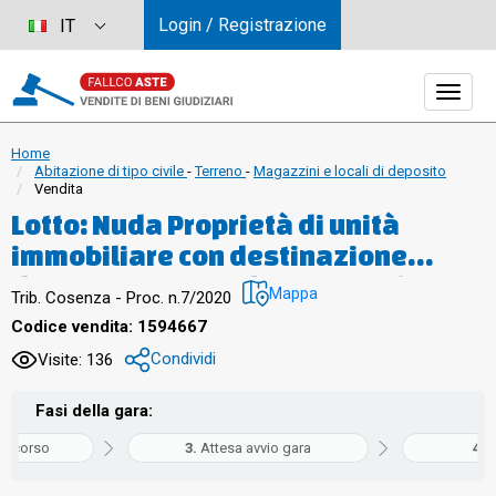
Login / Registrazione
IT
Home
Abitazione di tipo civile
-
Terreno
-
Magazzini e locali di deposito
Vendita
Lotto: Nuda Proprietà di unità
immobiliare con destinazione
d’uso abitazione di tipo popolare
Mappa
Trib. Cosenza - Proc. n.7/2020
edificato su piano terra con
Codice vendita: 1594667
sottotetto, composto da ingresso
Condividi
Visite: 136
su un ampio porticato, cucina,
soggiorno, 3 camere da letto,
Fasi della gara:
bagno, ripostiglio, locale caldaia
in corso
Attesa avvio gara
G
ed ampio terrazzo coperto.