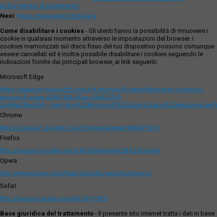
policy/servizi-di-pagamento
Nexi
:
https://www.nexi.it/it/privacy
Come disabilitare i cookies
- Gli utenti hanno la possibilità di rimuovere i
cookie in qualsiasi momento attraverso le impostazioni del browser. I
cookies memorizzati sul disco fisso del tuo dispositivo possono comunque
essere cancellati ed è inoltre possibile disabilitare i cookies seguendo le
indicazioni fornite dai principali browser, ai link seguenti:
Microsoft Edge
https://support.microsoft.com/it-it/microsoft-edge/eliminare-i-cookie-in-
microsoft-edge-63947406-40ac-c3b8-57b9-
2a946a29ae09#:~:text=Apri%20Microsoft%20Edge%20and%20seleziona,del
Chrome
https://support.google.com/chrome/answer/95647?hl=it
Firefox
http://support.mozilla.org/it/kb/Eliminare%20i%20cookie
Opera
http://www.opera.com/help/tutorials/security/privacy/
Safari
http://support.apple.com/kb/ph11920
Base giuridica del trattamento
- Il presente sito internet tratta i dati in base