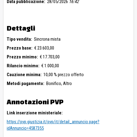
Data pubblicazione:
28/05/2026
16:42
Dettagli
Tipo vendita:
Sincrona mista
Prezzo base:
€ 23.603,00
Prezzo minimo:
€ 17.703,00
Rilancio minimo:
€ 1.000,00
Cauzione minima:
10,00 % prezzo offerto
Metodi pagamento:
Bonifico,
Altro
Annotazioni PVP
Link inserzione ministeriale:
https://pvp.giustizia.it/pvp/it/detail_annuncio.page?
idAnnuncio=4587355