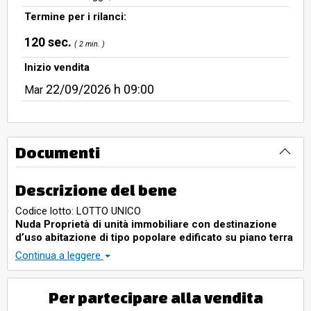
ambiente, si presenta allo stato
Termine per i rilanci:
rustico.
120 sec.
( 2 min. )
Inizio vendita
22/09/2026
h 09:00
Mar
Documenti
Descrizione del bene
Codice lotto: LOTTO UNICO
Nuda Proprietà di unità immobiliare con destinazione
d’uso abitazione di tipo popolare edificato su piano terra
con sottotetto, composto da ingresso su un ampio
Continua a leggere
porticato, cucina, soggiorno, 3 camere da letto, bagno,
ripostiglio, locale caldaia ed ampio terrazzo coperto.
Superfice Totale Lorda 305,60 mq.:
Per partecipare alla vendita
Nuda Proprietà di unità immobiliare con destinazione d’uso