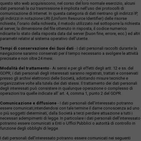
questo sito web acquisiscono, nel corso del loro normale esercizio, alcuni
dati personali la cui trasmissione è implicita nell'uso dei protocolli di
comunicazione di Internet. In questa categoria di dati rientrano gli indirizzi IP,
gli indirizzi in notazione URI (Uniform Resource Identifier) delle risorse
richieste, l'orario della richiesta, il metodo utilizzato nel sottoporre la richiesta
al server, la dimensione del file ottenuto in risposta, il codice numerico
ndicante lo stato della risposta data dal server (buon fine, errore, ecc.) ed altri
parametri relativi al sistema operativo dell'utente.
Tempi di conservazione dei Suoi dati
- I dati personali raccolti durante la
navigazione saranno conservati per il tempo necessario a svolgere le attività
precisate e non oltre 24 mesi.
Modalità del trattamento
- Ai sensi e per gli effetti degli artt. 12 e ss. del
GDPR, i dati personali degli interessati saranno registrati, trattati e conservati
presso gli archivi elettronici delle Società, adottando misure tecniche e
organizzative volte alla tutela dei dati stessi. Il trattamento dei dati personali
degli interessati può consistere in qualunque operazione o complesso di
operazioni tra quelle indicate all' art. 4, comma 1, punto 2 del GDPR.
Comunicazione e diffusione
- I dati personali dell’interessato potranno
essere comunicati,intendendosi con tale termine il darne conoscenza ad uno
o più soggetti determinati, dalla Società a terzi perdare attuazione a tutti i
necessari adempimenti di legge. In particolare i dati personali dell’interessato
potranno essere comunicati a Enti o Uffici Pubblici o autorità di controllo in
funzione degli obblighi di legge.
I dati personali dell’interessato potranno essere comunicati nei seguenti