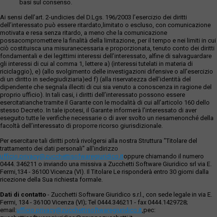
basi sul consenso.
Ai sensi dell’art. 2-undicies del D.Lgs. 196/2003 l’esercizio dei diritti
dell’interessato può essere ritardato,limitato o escluso, con comunicazione
motivata e resa senza ritardo, a meno che la comunicazione
possacompromettere la finalità della limitazione, per il tempo e nei limiti in cui
ciò costituisca una misuranecessaria e proporzionata, tenuto conto dei diritti
fondamentali e dei legittimi interessi dell’interessato, alfine di salvaguardare
gli interessi di cui al comma 1, lettere a) (interessi tutelati in materia di
riciclaggio), e) (allo svolgimento delle investigazioni difensive o all’esercizio
di un diritto in sedegiudiziaria)ed f) (alla riservatezza dell’identità del
dipendente che segnala illeciti di cui sia venuto a conoscenza in ragione del
proprio ufficio). In tali casi, i diritti dell’interessato possono essere
esercitatianche tramite il Garante con le modalità di cui all’articolo 160 dello
stesso Decreto. In tale ipotesi, il Garante informerà l’interessato di aver
eseguito tutte le verifiche necessarie o di aver svolto un riesamenonché della
facoltà dell’interessato di proporre ricorso giurisdizionale.
Per esercitare tali diritti potrà rivolgersi alla nostra Struttura "Titolare del
trattamento dei dati personali" all'indirizzo
ufficio.privacy@zucchettisofwaregiuridico.it
oppure chiamando il numero
0444. 346211 o inviando una missiva a Zucchetti Software Giuridico srl via E.
Fermi,134 - 36100 Vicenza (VI). Il Titolare Le risponderà entro 30 giorni dalla
ricezione della Sua richiesta formale.
Dati di contatto
- Zucchetti Software Giuridico s.r.l., con sede legale in via E.
Fermi, 134 - 36100 Vicenza (VI); Tel 0444.346211 - fax 0444.1429728;
email:
ufficio.privacy@zucchettisoftwaregiuridico.it
,pec: