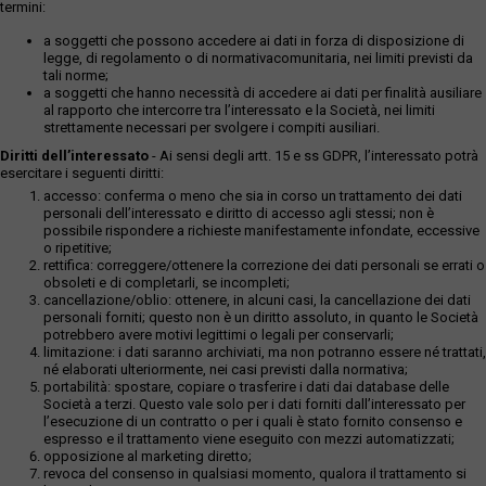
termini:
a soggetti che possono accedere ai dati in forza di disposizione di
legge, di regolamento o di normativacomunitaria, nei limiti previsti da
tali norme;
a soggetti che hanno necessità di accedere ai dati per finalità ausiliare
al rapporto che intercorre tra l’interessato e la Società, nei limiti
strettamente necessari per svolgere i compiti ausiliari.
Diritti dell’interessato
- Ai sensi degli artt. 15 e ss GDPR, l’interessato potrà
esercitare i seguenti diritti:
accesso: conferma o meno che sia in corso un trattamento dei dati
personali dell’interessato e diritto di accesso agli stessi; non è
possibile rispondere a richieste manifestamente infondate, eccessive
o ripetitive;
rettifica: correggere/ottenere la correzione dei dati personali se errati o
obsoleti e di completarli, se incompleti;
cancellazione/oblio: ottenere, in alcuni casi, la cancellazione dei dati
personali forniti; questo non è un diritto assoluto, in quanto le Società
potrebbero avere motivi legittimi o legali per conservarli;
limitazione: i dati saranno archiviati, ma non potranno essere né trattati,
né elaborati ulteriormente, nei casi previsti dalla normativa;
portabilità: spostare, copiare o trasferire i dati dai database delle
Società a terzi. Questo vale solo per i dati forniti dall’interessato per
l’esecuzione di un contratto o per i quali è stato fornito consenso e
espresso e il trattamento viene eseguito con mezzi automatizzati;
opposizione al marketing diretto;
revoca del consenso in qualsiasi momento, qualora il trattamento si