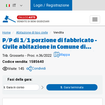
Login / Registrazione
IT
Home
Abitazione di tipo civile
Vendita
P/P di 1/1 porzione di fabbricato -
Civile abitazione in Comune di
Montieri, frazione Gerfalco, Vicolo
Mappa
Trib. Grosseto - Proc. n.36/2022
di Mezzo 6 Appartamento di
Codice vendita: 1585640
abitazione, composto di
Condividi
Visite: 145
disimpegno, un vano e piccolo w.c.
al piano terra; cucina al piano
Fasi della gara:
primo; disimpegno, due vani e
Gara in corso
Gara terminata
piccolo w.c. al piano secondo; vani
comunicanti tra loro a mezzo di