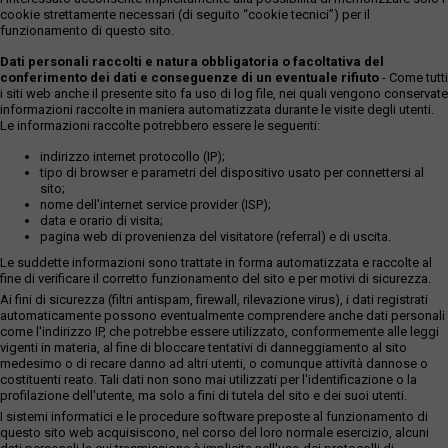
cookie strettamente necessari (di seguito “cookie tecnici”) per il
funzionamento di questo sito.
Dati personali raccolti e natura obbligatoria o facoltativa del
conferimento dei dati e conseguenze di un eventuale rifiuto
- Come tutti
i siti web anche il presente sito fa uso di log file, nei quali vengono conservate
informazioni raccolte in maniera automatizzata durante le visite degli utenti.
Le informazioni raccolte potrebbero essere le seguenti:
indirizzo internet protocollo (IP);
tipo di browser e parametri del dispositivo usato per connettersi al
sito;
nome dell'internet service provider (ISP);
data e orario di visita;
pagina web di provenienza del visitatore (referral) e di uscita.
Le suddette informazioni sono trattate in forma automatizzata e raccolte al
fine di verificare il corretto funzionamento del sito e per motivi di sicurezza.
Ai fini di sicurezza (filtri antispam, firewall, rilevazione virus), i dati registrati
automaticamente possono eventualmente comprendere anche dati personali
come l'indirizzo IP, che potrebbe essere utilizzato, conformemente alle leggi
vigenti in materia, al fine di bloccare tentativi di danneggiamento al sito
medesimo o di recare danno ad altri utenti, o comunque attività dannose o
costituenti reato. Tali dati non sono mai utilizzati per l'identificazione o la
profilazione dell'utente, ma solo a fini di tutela del sito e dei suoi utenti.
I sistemi informatici e le procedure software preposte al funzionamento di
questo sito web acquisiscono, nel corso del loro normale esercizio, alcuni