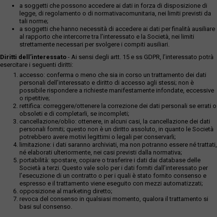
a soggetti che possono accedere ai dati in forza di disposizione di
legge, di regolamento o di normativacomunitaria, nei limiti previsti da
tali norme;
a soggetti che hanno necessità di accedere ai dati per finalità ausiliare
al rapporto che intercorre tra l’interessato e la Società, nei limiti
strettamente necessari per svolgere i compiti ausiliari.
Diritti dell’interessato
- Ai sensi degli artt. 15 e ss GDPR, l’interessato potrà
esercitare i seguenti diritti:
accesso: conferma o meno che sia in corso un trattamento dei dati
personali dell’interessato e diritto di accesso agli stessi; non è
possibile rispondere a richieste manifestamente infondate, eccessive
o ripetitive;
rettifica: correggere/ottenere la correzione dei dati personali se errati o
obsoleti e di completarli, se incompleti;
cancellazione/oblio: ottenere, in alcuni casi, la cancellazione dei dati
personali forniti; questo non è un diritto assoluto, in quanto le Società
potrebbero avere motivi legittimi o legali per conservarli;
limitazione: i dati saranno archiviati, ma non potranno essere né trattati,
né elaborati ulteriormente, nei casi previsti dalla normativa;
portabilità: spostare, copiare o trasferire i dati dai database delle
Società a terzi. Questo vale solo per i dati forniti dall’interessato per
l’esecuzione di un contratto o per i quali è stato fornito consenso e
espresso e il trattamento viene eseguito con mezzi automatizzati;
opposizione al marketing diretto;
revoca del consenso in qualsiasi momento, qualora il trattamento si
basi sul consenso.