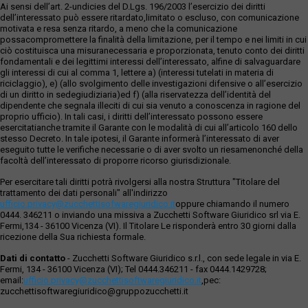
Ai sensi dell’art. 2-undicies del D.Lgs. 196/2003 l’esercizio dei diritti
dell’interessato può essere ritardato,limitato o escluso, con comunicazione
motivata e resa senza ritardo, a meno che la comunicazione
possacompromettere la finalità della limitazione, per il tempo e nei limiti in cui
ciò costituisca una misuranecessaria e proporzionata, tenuto conto dei diritti
fondamentali e dei legittimi interessi dell’interessato, alfine di salvaguardare
gli interessi di cui al comma 1, lettere a) (interessi tutelati in materia di
riciclaggio), e) (allo svolgimento delle investigazioni difensive o all’esercizio
di un diritto in sedegiudiziaria)ed f) (alla riservatezza dell’identità del
dipendente che segnala illeciti di cui sia venuto a conoscenza in ragione del
proprio ufficio). In tali casi, i diritti dell’interessato possono essere
esercitatianche tramite il Garante con le modalità di cui all’articolo 160 dello
stesso Decreto. In tale ipotesi, il Garante informerà l’interessato di aver
eseguito tutte le verifiche necessarie o di aver svolto un riesamenonché della
facoltà dell’interessato di proporre ricorso giurisdizionale.
Per esercitare tali diritti potrà rivolgersi alla nostra Struttura "Titolare del
trattamento dei dati personali" all'indirizzo
ufficio.privacy@zucchettisofwaregiuridico.it
oppure chiamando il numero
0444. 346211 o inviando una missiva a Zucchetti Software Giuridico srl via E.
Fermi,134 - 36100 Vicenza (VI). Il Titolare Le risponderà entro 30 giorni dalla
ricezione della Sua richiesta formale.
Dati di contatto
- Zucchetti Software Giuridico s.r.l., con sede legale in via E.
Fermi, 134 - 36100 Vicenza (VI); Tel 0444.346211 - fax 0444.1429728;
email:
ufficio.privacy@zucchettisoftwaregiuridico.it
,pec:
zucchettisoftwaregiuridico@gruppozucchetti.it