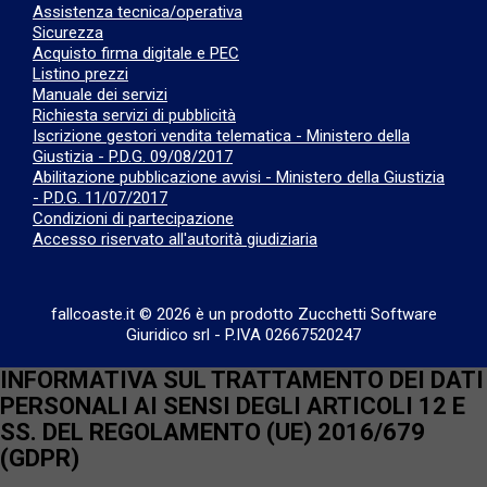
Assistenza tecnica/operativa
Sicurezza
Acquisto firma digitale e PEC
Listino prezzi
Manuale dei servizi
Richiesta servizi di pubblicità
Iscrizione gestori vendita telematica - Ministero della
Giustizia - P.D.G. 09/08/2017
Abilitazione pubblicazione avvisi - Ministero della Giustizia
- P.D.G. 11/07/2017
Condizioni di partecipazione
Accesso riservato all'autorità giudiziaria
fallcoaste.it © 2026 è un prodotto Zucchetti Software
Giuridico srl
-
P.IVA 02667520247
INFORMATIVA SUL TRATTAMENTO DEI DATI
PERSONALI AI SENSI DEGLI ARTICOLI 12 E
SS. DEL REGOLAMENTO (UE) 2016/679
(GDPR)