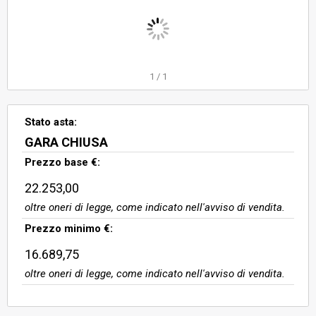
scale interne. Immobile censito C.F.
Comune di Montieri al foglio 31,
p.lla 296, sub. 2, Cat. A/4, Classe 3,
vani 5,5 vani, superficie catastale
144 mq, rendita €. 176,11.
1
/
1
Stato asta:
GARA CHIUSA
Prezzo base €:
22.253,00
oltre oneri di legge, come indicato nell'avviso di vendita.
Prezzo minimo €:
16.689,75
oltre oneri di legge, come indicato nell'avviso di vendita.