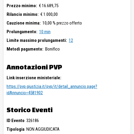
Prezzo minimo:
€ 16.689,75
Rilancio minimo:
€ 1.000,00
Cauzione minima:
10,00 % prezzo offerto
Prolungamento:
10 min
Limite massimo prolungamenti:
12
Metodi pagamento:
Bonifico
Annotazioni PVP
Link inserzione ministeriale:
https://pvp.giustizia.it/pvp/it/detail_annuncio.page?
idAnnuncio=4581902
Storico Eventi
ID Evento
326186
Tipologia
NON AGGIUDICATA