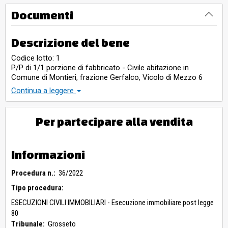
Documenti
Descrizione del bene
Codice lotto: 1
P/P di 1/1 porzione di fabbricato - Civile abitazione in
Comune di Montieri, frazione Gerfalco, Vicolo di Mezzo 6
Appartamento di abitazione, composto di disimpegno, un
Continua a leggere
vano e piccolo w.c. al piano terra; cucina al piano primo;
disimpegno, due vani e piccolo w.c. al piano secondo; vani
comunicanti tra loro a mezzo di scale interne. Immobile
Per partecipare alla vendita
censito C.F. Comune di Montieri al foglio 31, p.lla 296, sub. 2,
Cat. A/4, Classe 3, vani 5,5 vani, superficie catastale 144 mq,
rendita €. 176,11.
Informazioni
Procedura n.:
36/2022
Tipo procedura:
ESECUZIONI CIVILI IMMOBILIARI - Esecuzione immobiliare post legge
80
Tribunale:
Grosseto