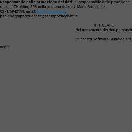
Responsabile della protezione dei dati
- Il Responsabile della protezione
dei dati ZHolding SPA nella persona del dott. Mario Brocca, tel.
0371/5943191, email:
dpo@zucchetti.it
,
pec:dpogruppozucchetti@gruppozucchetti.it
Il TITOLARE
del trattamento dei dati personali
Zucchetti Software Giuridico s.r.l.
REV 02