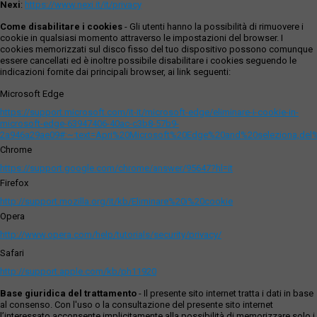
Nexi
:
https://www.nexi.it/it/privacy
Come disabilitare i cookies
- Gli utenti hanno la possibilità di rimuovere i
cookie in qualsiasi momento attraverso le impostazioni del browser. I
cookies memorizzati sul disco fisso del tuo dispositivo possono comunque
essere cancellati ed è inoltre possibile disabilitare i cookies seguendo le
indicazioni fornite dai principali browser, ai link seguenti:
Microsoft Edge
https://support.microsoft.com/it-it/microsoft-edge/eliminare-i-cookie-in-
microsoft-edge-63947406-40ac-c3b8-57b9-
2a946a29ae09#:~:text=Apri%20Microsoft%20Edge%20and%20seleziona,del
Chrome
https://support.google.com/chrome/answer/95647?hl=it
Firefox
http://support.mozilla.org/it/kb/Eliminare%20i%20cookie
Opera
http://www.opera.com/help/tutorials/security/privacy/
Safari
http://support.apple.com/kb/ph11920
Base giuridica del trattamento
- Il presente sito internet tratta i dati in base
al consenso. Con l'uso o la consultazione del presente sito internet
l’interessato acconsente implicitamente alla possibilità di memorizzare solo i