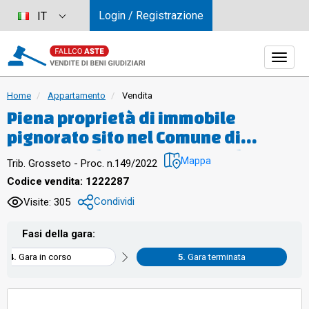
Login / Registrazione
IT
Home
Appartamento
Vendita
Piena proprietà di immobile
pignorato sito nel Comune di
Roccastrada (GR), frazione di
Mappa
Trib. Grosseto - Proc. n.149/2022
Ribolla, in via degli Alberghi n. 21,
Codice vendita: 1222287
piano terra, a cui si accede da una
Condividi
Visite: 305
corte comune. Il presente
compendio immobiliare si compone
Fasi della gara:
di una unità abitativa e di un locale
Gara in corso
Gara terminata
ripostiglio esterno con accesso
indipendente. L’unità abitativa, che