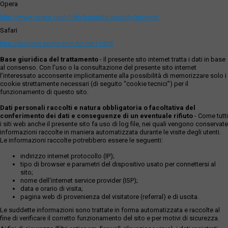
Opera
http://www.opera.com/help/tutorials/security/privacy/
Safari
http://support.apple.com/kb/ph11920
Base giuridica del trattamento
- Il presente sito internet tratta i dati in base
al consenso. Con l'uso o la consultazione del presente sito internet
l’interessato acconsente implicitamente alla possibilità di memorizzare solo i
cookie strettamente necessari (di seguito “cookie tecnici”) per il
funzionamento di questo sito.
Dati personali raccolti e natura obbligatoria o facoltativa del
conferimento dei dati e conseguenze di un eventuale rifiuto
- Come tutti
i siti web anche il presente sito fa uso di log file, nei quali vengono conservate
informazioni raccolte in maniera automatizzata durante le visite degli utenti.
Le informazioni raccolte potrebbero essere le seguenti:
indirizzo internet protocollo (IP);
tipo di browser e parametri del dispositivo usato per connettersi al
sito;
nome dell'internet service provider (ISP);
data e orario di visita;
pagina web di provenienza del visitatore (referral) e di uscita.
Le suddette informazioni sono trattate in forma automatizzata e raccolte al
fine di verificare il corretto funzionamento del sito e per motivi di sicurezza.