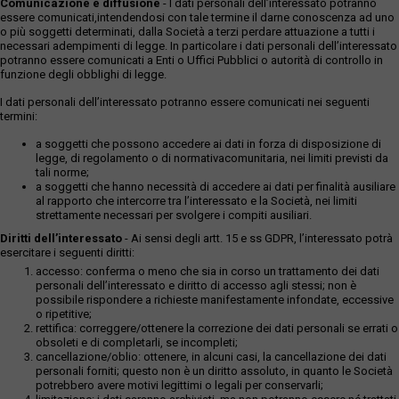
Comunicazione e diffusione
- I dati personali dell’interessato potranno
essere comunicati,intendendosi con tale termine il darne conoscenza ad uno
o più soggetti determinati, dalla Società a terzi perdare attuazione a tutti i
necessari adempimenti di legge. In particolare i dati personali dell’interessato
potranno essere comunicati a Enti o Uffici Pubblici o autorità di controllo in
funzione degli obblighi di legge.
I dati personali dell’interessato potranno essere comunicati nei seguenti
termini:
a soggetti che possono accedere ai dati in forza di disposizione di
legge, di regolamento o di normativacomunitaria, nei limiti previsti da
tali norme;
a soggetti che hanno necessità di accedere ai dati per finalità ausiliare
al rapporto che intercorre tra l’interessato e la Società, nei limiti
strettamente necessari per svolgere i compiti ausiliari.
Diritti dell’interessato
- Ai sensi degli artt. 15 e ss GDPR, l’interessato potrà
esercitare i seguenti diritti:
accesso: conferma o meno che sia in corso un trattamento dei dati
personali dell’interessato e diritto di accesso agli stessi; non è
possibile rispondere a richieste manifestamente infondate, eccessive
o ripetitive;
rettifica: correggere/ottenere la correzione dei dati personali se errati o
obsoleti e di completarli, se incompleti;
cancellazione/oblio: ottenere, in alcuni casi, la cancellazione dei dati
personali forniti; questo non è un diritto assoluto, in quanto le Società
potrebbero avere motivi legittimi o legali per conservarli;