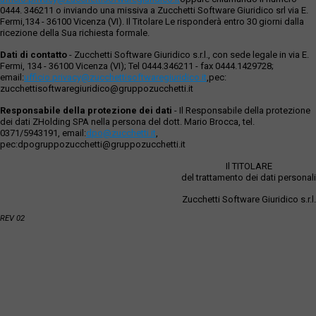
0444. 346211 o inviando una missiva a Zucchetti Software Giuridico srl via E.
Fermi,134 - 36100 Vicenza (VI). Il Titolare Le risponderà entro 30 giorni dalla
ricezione della Sua richiesta formale.
Dati di contatto
- Zucchetti Software Giuridico s.r.l., con sede legale in via E.
Fermi, 134 - 36100 Vicenza (VI); Tel 0444.346211 - fax 0444.1429728;
email:
ufficio.privacy@zucchettisoftwaregiuridico.it
,pec:
zucchettisoftwaregiuridico@gruppozucchetti.it
Responsabile della protezione dei dati
- Il Responsabile della protezione
dei dati ZHolding SPA nella persona del dott. Mario Brocca, tel.
0371/5943191, email:
dpo@zucchetti.it
,
pec:dpogruppozucchetti@gruppozucchetti.it
Il TITOLARE
del trattamento dei dati personali
Zucchetti Software Giuridico s.r.l.
REV 02