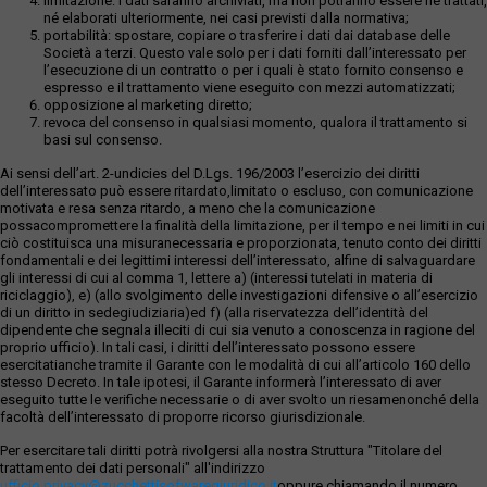
limitazione: i dati saranno archiviati, ma non potranno essere né trattati,
né elaborati ulteriormente, nei casi previsti dalla normativa;
portabilità: spostare, copiare o trasferire i dati dai database delle
Società a terzi. Questo vale solo per i dati forniti dall’interessato per
l’esecuzione di un contratto o per i quali è stato fornito consenso e
espresso e il trattamento viene eseguito con mezzi automatizzati;
opposizione al marketing diretto;
revoca del consenso in qualsiasi momento, qualora il trattamento si
basi sul consenso.
Ai sensi dell’art. 2-undicies del D.Lgs. 196/2003 l’esercizio dei diritti
dell’interessato può essere ritardato,limitato o escluso, con comunicazione
motivata e resa senza ritardo, a meno che la comunicazione
possacompromettere la finalità della limitazione, per il tempo e nei limiti in cui
ciò costituisca una misuranecessaria e proporzionata, tenuto conto dei diritti
fondamentali e dei legittimi interessi dell’interessato, alfine di salvaguardare
gli interessi di cui al comma 1, lettere a) (interessi tutelati in materia di
riciclaggio), e) (allo svolgimento delle investigazioni difensive o all’esercizio
di un diritto in sedegiudiziaria)ed f) (alla riservatezza dell’identità del
dipendente che segnala illeciti di cui sia venuto a conoscenza in ragione del
proprio ufficio). In tali casi, i diritti dell’interessato possono essere
esercitatianche tramite il Garante con le modalità di cui all’articolo 160 dello
stesso Decreto. In tale ipotesi, il Garante informerà l’interessato di aver
eseguito tutte le verifiche necessarie o di aver svolto un riesamenonché della
facoltà dell’interessato di proporre ricorso giurisdizionale.
Per esercitare tali diritti potrà rivolgersi alla nostra Struttura "Titolare del
trattamento dei dati personali" all'indirizzo
ufficio.privacy@zucchettisofwaregiuridico.it
oppure chiamando il numero