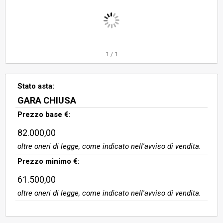
ha superficie calpestabile di 84,52
mq, è composta da soggiorno,
cucina, veranda chiusa con vetrata,
due camere, un bagno e insiste in
un fabbricato articolato su due
1
/
1
piani.
Stato asta:
GARA CHIUSA
Prezzo base €:
82.000,00
oltre oneri di legge, come indicato nell'avviso di vendita.
Prezzo minimo €:
61.500,00
oltre oneri di legge, come indicato nell'avviso di vendita.