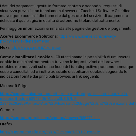
I dati dei pagamenti, gestiti in formato criptato e secondo i requisiti di
sicurezza previsti, non transitano sui server di Zucchetti Software Giuridico
ma vengono acquisiti direttamente dal gestore del servizio di pagamento
richiesto il quale agirà in qualità di autonomo titolare del trattamento.
Per maggiori informazioni si rimanda alle pagine dei gestori dei pagamenti:
Axerve Ecommerce Solutions
:
https://www.axerve.com/privacy-
policy/servizi-di-pagamento
Nexi
:
https://www.nexi.it/it/privacy
Come disabilitare i cookies
- Gli utenti hanno la possibilità di rimuovere i
cookie in qualsiasi momento attraverso le impostazioni del browser. I
cookies memorizzati sul disco fisso del tuo dispositivo possono comunque
essere cancellati ed è inoltre possibile disabilitare i cookies seguendo le
indicazioni fornite dai principali browser, ai link seguenti:
Microsoft Edge
https://support.microsoft.com/it-it/microsoft-edge/eliminare-i-cookie-in-
microsoft-edge-63947406-40ac-c3b8-57b9-
2a946a29ae09#:~:text=Apri%20Microsoft%20Edge%20and%20seleziona,del
Chrome
https://support.google.com/chrome/answer/95647?hl=it
Firefox
http://support.mozilla.org/it/kb/Eliminare%20i%20cookie