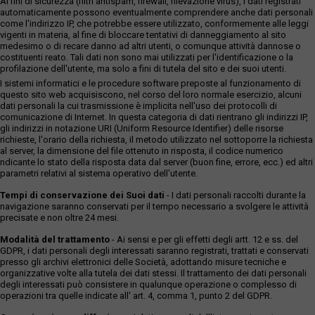
Ai fini di sicurezza (filtri antispam, firewall, rilevazione virus), i dati registrati
automaticamente possono eventualmente comprendere anche dati personali
come l'indirizzo IP, che potrebbe essere utilizzato, conformemente alle leggi
vigenti in materia, al fine di bloccare tentativi di danneggiamento al sito
medesimo o di recare danno ad altri utenti, o comunque attività dannose o
costituenti reato. Tali dati non sono mai utilizzati per l'identificazione o la
profilazione dell'utente, ma solo a fini di tutela del sito e dei suoi utenti.
I sistemi informatici e le procedure software preposte al funzionamento di
questo sito web acquisiscono, nel corso del loro normale esercizio, alcuni
dati personali la cui trasmissione è implicita nell'uso dei protocolli di
comunicazione di Internet. In questa categoria di dati rientrano gli indirizzi IP,
gli indirizzi in notazione URI (Uniform Resource Identifier) delle risorse
richieste, l'orario della richiesta, il metodo utilizzato nel sottoporre la richiesta
al server, la dimensione del file ottenuto in risposta, il codice numerico
ndicante lo stato della risposta data dal server (buon fine, errore, ecc.) ed altri
parametri relativi al sistema operativo dell'utente.
Tempi di conservazione dei Suoi dati
- I dati personali raccolti durante la
navigazione saranno conservati per il tempo necessario a svolgere le attività
precisate e non oltre 24 mesi.
Modalità del trattamento
- Ai sensi e per gli effetti degli artt. 12 e ss. del
GDPR, i dati personali degli interessati saranno registrati, trattati e conservati
presso gli archivi elettronici delle Società, adottando misure tecniche e
organizzative volte alla tutela dei dati stessi. Il trattamento dei dati personali
degli interessati può consistere in qualunque operazione o complesso di
operazioni tra quelle indicate all' art. 4, comma 1, punto 2 del GDPR.