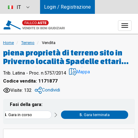
Login / Registrazione
IT
Home
Terreno
Vendita
piena proprietà di terreno sito in
Priverno località Spadelle ettari
060.45.Il terreno ha destinazione
Mappa
Trib. Latina - Proc. n.5757/2014
agricola, è ubicato in zona
Codice vendita: 1171877
pianeggiante, è comodamente
Condividi
Visite: 132
accessibile anche carrabilmente
dalla strada interpoderale. Il tutto
Fasi della gara:
come meglio indicato e specificato
Gara in corso
Gara terminata
nella CTU a cui si rimanda.