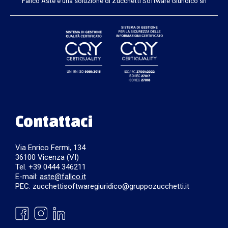
Fallco Aste è una soluzione di Zucchetti Software Giuridico srl
Contattaci
Via Enrico Fermi, 134
36100 Vicenza (VI)
Tel. +39 0444 346211
E-mail:
aste@fallco.it
PEC: zucchettisoftwaregiuridico@gruppozucchetti.it