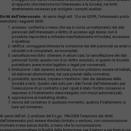
al rapporto che intercorre tra l’interessato e la Società, nei limiti
strettamente necessari per svolgere i compiti ausiliari.
Diritti dell’interessato
- Ai sensi degli artt. 15 e ss GDPR, l’interessato potrà
esercitare i seguenti diritti:
accesso: conferma o meno che sia in corso un trattamento dei dati
personali dell’interessato e diritto di accesso agli stessi; non è
possibile rispondere a richieste manifestamente infondate, eccessive
o ripetitive;
rettifica: correggere/ottenere la correzione dei dati personali se errati o
obsoleti e di completarli, se incompleti;
cancellazione/oblio: ottenere, in alcuni casi, la cancellazione dei dati
personali forniti; questo non è un diritto assoluto, in quanto le Società
potrebbero avere motivi legittimi o legali per conservarli;
limitazione: i dati saranno archiviati, ma non potranno essere né trattati,
né elaborati ulteriormente, nei casi previsti dalla normativa;
portabilità: spostare, copiare o trasferire i dati dai database delle
Società a terzi. Questo vale solo per i dati forniti dall’interessato per
l’esecuzione di un contratto o per i quali è stato fornito consenso e
espresso e il trattamento viene eseguito con mezzi automatizzati;
opposizione al marketing diretto;
revoca del consenso in qualsiasi momento, qualora il trattamento si
basi sul consenso.
Ai sensi dell’art. 2-undicies del D.Lgs. 196/2003 l’esercizio dei diritti
dell’interessato può essere ritardato,limitato o escluso, con comunicazione
motivata e resa senza ritardo, a meno che la comunicazione
possacompromettere la finalità della limitazione, per il tempo e nei limiti in cui