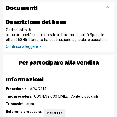
Documenti
Descrizione del bene
Codice lotto: 5
piena proprietà di terreno sito in Priverno località Spadelle
ettari 060.45.Il terreno ha destinazione agricola, è ubicato in
zona pianeggiante, è comodamente accessibile anche
Continua a leggere
carrabilmente dalla strada interpoderale. Il tutto come meglio
indicato e specificato nella CTU a cui si rimanda.
Per partecipare alla vendita
Informazioni
Procedura n.:
5757/2014
Tipo procedura:
CONTENZIOSO CIVILE - Contenzioso civile
Tribunale:
Latina
Referente procedura:
Visualizza