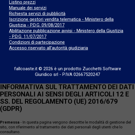
Listino prezzi
Manuale dei servizi
Richiesta servizi di pubblicità
Iscrizione gestori vendita telematica - Ministero della
Giustizia - P.D.G. 09/08/2017
Abilitazione pubblicazione avvisi - Ministero della Giustizia
- P.D.G. 11/07/2017
Condizioni di partecipazione
Accesso riservato all'autorità giudiziaria
fallcoaste.it © 2026 è un prodotto Zucchetti Software
Giuridico srl
-
P.IVA 02667520247
INFORMATIVA SUL TRATTAMENTO DEI DATI
PERSONALI AI SENSI DEGLI ARTICOLI 12 E
SS. DEL REGOLAMENTO (UE) 2016/679
(GDPR)
Premessa
- In questa pagina vengono descritte le modalità di gestione del
sito, con riferimento al trattamento dei dati personali degli utenti che lo
consultano.