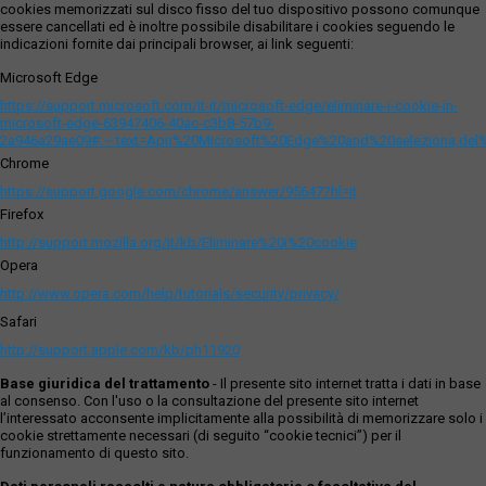
cookies memorizzati sul disco fisso del tuo dispositivo possono comunque
essere cancellati ed è inoltre possibile disabilitare i cookies seguendo le
indicazioni fornite dai principali browser, ai link seguenti:
Microsoft Edge
https://support.microsoft.com/it-it/microsoft-edge/eliminare-i-cookie-in-
microsoft-edge-63947406-40ac-c3b8-57b9-
2a946a29ae09#:~:text=Apri%20Microsoft%20Edge%20and%20seleziona,del
Chrome
https://support.google.com/chrome/answer/95647?hl=it
Firefox
http://support.mozilla.org/it/kb/Eliminare%20i%20cookie
Opera
http://www.opera.com/help/tutorials/security/privacy/
Safari
http://support.apple.com/kb/ph11920
Base giuridica del trattamento
- Il presente sito internet tratta i dati in base
al consenso. Con l'uso o la consultazione del presente sito internet
l’interessato acconsente implicitamente alla possibilità di memorizzare solo i
cookie strettamente necessari (di seguito “cookie tecnici”) per il
funzionamento di questo sito.