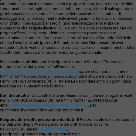
ciò costituisca una misuranecessaria e proporzionata, tenuto conto dei diritti
fondamentali e dei legittimi interessi dell’interessato, alfine di salvaguardare
gli interessi di cui al comma 1, lettere a) (interessi tutelati in materia di
riciclaggio), e) (allo svolgimento delle investigazioni difensive o all’esercizio
di un diritto in sedegiudiziaria)ed f) (alla riservatezza dell’identità del
dipendente che segnala illeciti di cui sia venuto a conoscenza in ragione del
proprio ufficio). In tali casi, i diritti dell’interessato possono essere
esercitatianche tramite il Garante con le modalità di cui all’articolo 160 dello
stesso Decreto. In tale ipotesi, il Garante informerà l’interessato di aver
eseguito tutte le verifiche necessarie o di aver svolto un riesamenonché della
facoltà dell’interessato di proporre ricorso giurisdizionale.
Per esercitare tali diritti potrà rivolgersi alla nostra Struttura "Titolare del
trattamento dei dati personali" all'indirizzo
ufficio.privacy@zucchettisofwaregiuridico.it
oppure chiamando il numero
0444. 346211 o inviando una missiva a Zucchetti Software Giuridico srl via E.
Fermi,134 - 36100 Vicenza (VI). Il Titolare Le risponderà entro 30 giorni dalla
ricezione della Sua richiesta formale.
Dati di contatto
- Zucchetti Software Giuridico s.r.l., con sede legale in via E.
Fermi, 134 - 36100 Vicenza (VI); Tel 0444.346211 - fax 0444.1429728;
email:
ufficio.privacy@zucchettisoftwaregiuridico.it
,pec:
zucchettisoftwaregiuridico@gruppozucchetti.it
Responsabile della protezione dei dati
- Il Responsabile della protezione
dei dati ZHolding SPA nella persona del dott. Mario Brocca, tel.
0371/5943191, email:
dpo@zucchetti.it
,
pec:dpogruppozucchetti@gruppozucchetti.it