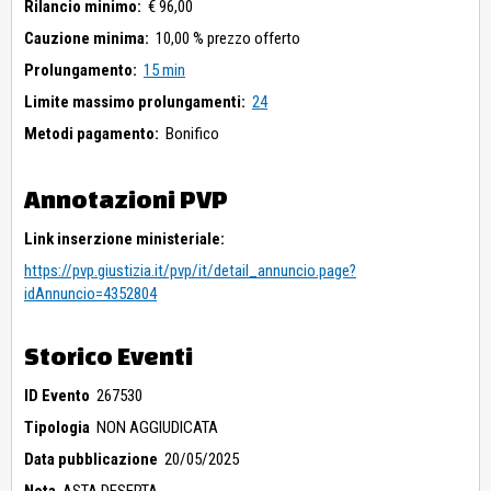
Rilancio minimo:
€ 96,00
Cauzione minima:
10,00 % prezzo offerto
Prolungamento:
15 min
Limite massimo prolungamenti:
24
Metodi pagamento:
Bonifico
Annotazioni PVP
Link inserzione ministeriale:
https://pvp.giustizia.it/pvp/it/detail_annuncio.page?
idAnnuncio=4352804
Storico Eventi
ID Evento
267530
Tipologia
NON AGGIUDICATA
Data pubblicazione
20/05/2025