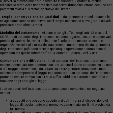
al server, la dimensione del file ottenuto in risposta, il codice numerico
ndicante lo stato della risposta data dal server (buon fine, errore, ecc.) ed altri
parametri relativi al sistema operativo dell'utente.
Tempi di conservazione dei Suoi dati
- I dati personali raccolti durante la
navigazione saranno conservati per il tempo necessario a svolgere le attività
precisate e non oltre 24 mesi.
Modalità del trattamento
- Ai sensi e per gli effetti degli artt. 12 e ss. del
GDPR, i dati personali degli interessati saranno registrati, trattati e conservati
presso gli archivi elettronici delle Società, adottando misure tecniche e
organizzative volte alla tutela dei dati stessi. Il trattamento dei dati personali
degli interessati può consistere in qualunque operazione o complesso di
operazioni tra quelle indicate all' art. 4, comma 1, punto 2 del GDPR.
Comunicazione e diffusione
- I dati personali dell’interessato potranno
essere comunicati,intendendosi con tale termine il darne conoscenza ad uno
o più soggetti determinati, dalla Società a terzi perdare attuazione a tutti i
necessari adempimenti di legge. In particolare i dati personali dell’interessato
potranno essere comunicati a Enti o Uffici Pubblici o autorità di controllo in
funzione degli obblighi di legge.
I dati personali dell’interessato potranno essere comunicati nei seguenti
termini:
a soggetti che possono accedere ai dati in forza di disposizione di
legge, di regolamento o di normativacomunitaria, nei limiti previsti da
tali norme;
a soggetti che hanno necessità di accedere ai dati per finalità ausiliare