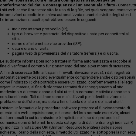
Dati personali raccolti e natura obbligatoria o facoltativa del
conferimento dei dati e conseguenze di un eventuale rifiuto
- Come tutti
i siti web anche il presente sito fa uso di log file, nei quali vengono conservate
informazioni raccolte in maniera automatizzata durante le visite degli utenti.
Le informazioni raccolte potrebbero essere le seguenti:
indirizzo internet protocollo (IP);
tipo di browser e parametri del dispositivo usato per connettersi al
sito;
nome dell'internet service provider (ISP);
data e orario di visita;
pagina web di provenienza del visitatore (referral) e di uscita.
Le suddette informazioni sono trattate in forma automatizzata e raccolte al
fine di verificare il corretto funzionamento del sito e per motivi di sicurezza.
Ai fini di sicurezza (filtri antispam, firewall, rilevazione virus), i dati registrati
automaticamente possono eventualmente comprendere anche dati personali
come l'indirizzo IP, che potrebbe essere utilizzato, conformemente alle leggi
vigenti in materia, al fine di bloccare tentativi di danneggiamento al sito
medesimo o di recare danno ad altri utenti, o comunque attività dannose o
costituenti reato. Tali dati non sono mai utilizzati per l'identificazione o la
profilazione dell'utente, ma solo a fini di tutela del sito e dei suoi utenti.
I sistemi informatici e le procedure software preposte al funzionamento di
questo sito web acquisiscono, nel corso del loro normale esercizio, alcuni
dati personali la cui trasmissione è implicita nell'uso dei protocolli di
comunicazione di Internet. In questa categoria di dati rientrano gli indirizzi IP,
gli indirizzi in notazione URI (Uniform Resource Identifier) delle risorse
richieste, l'orario della richiesta, il metodo utilizzato nel sottoporre la richiesta