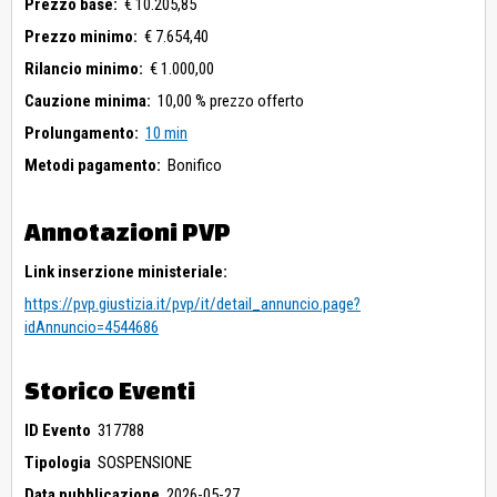
Prezzo base:
€ 10.205,85
Prezzo minimo:
€ 7.654,40
Rilancio minimo:
€ 1.000,00
Cauzione minima:
10,00 % prezzo offerto
Prolungamento:
10 min
Metodi pagamento:
Bonifico
Annotazioni PVP
Link inserzione ministeriale:
https://pvp.giustizia.it/pvp/it/detail_annuncio.page?
idAnnuncio=4544686
Storico Eventi
ID Evento
317788
Tipologia
SOSPENSIONE
Data pubblicazione
2026-05-27