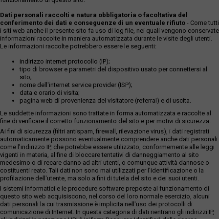
Dati personali raccolti e natura obbligatoria o facoltativa del
conferimento dei dati e conseguenze di un eventuale rifiuto
- Come tutti
i siti web anche il presente sito fa uso di log file, nei quali vengono conservate
informazioni raccolte in maniera automatizzata durante le visite degli utenti.
Le informazioni raccolte potrebbero essere le seguenti:
indirizzo internet protocollo (IP);
tipo di browser e parametri del dispositivo usato per connettersi al
sito;
nome dell'internet service provider (ISP);
data e orario di visita;
pagina web di provenienza del visitatore (referral) e di uscita.
Le suddette informazioni sono trattate in forma automatizzata e raccolte al
fine di verificare il corretto funzionamento del sito e per motivi di sicurezza.
Ai fini di sicurezza (filtri antispam, firewall, rilevazione virus), i dati registrati
automaticamente possono eventualmente comprendere anche dati personali
come l'indirizzo IP, che potrebbe essere utilizzato, conformemente alle leggi
vigenti in materia, al fine di bloccare tentativi di danneggiamento al sito
medesimo o di recare danno ad altri utenti, o comunque attività dannose o
costituenti reato. Tali dati non sono mai utilizzati per l'identificazione o la
profilazione dell'utente, ma solo a fini di tutela del sito e dei suoi utenti.
I sistemi informatici e le procedure software preposte al funzionamento di
questo sito web acquisiscono, nel corso del loro normale esercizio, alcuni
dati personali la cui trasmissione è implicita nell'uso dei protocolli di
comunicazione di Internet. In questa categoria di dati rientrano gli indirizzi IP,