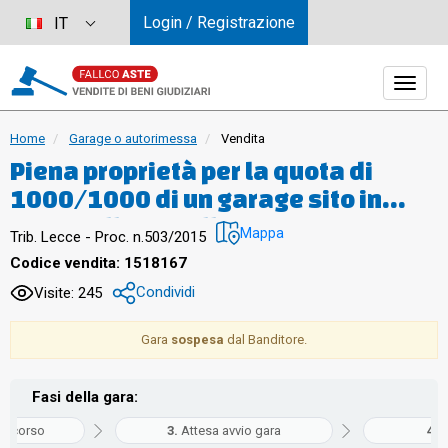
Login / Registrazione
IT
Home
Garage o autorimessa
Vendita
Piena proprietà per la quota di
1000/1000 di un garage sito in
Lizzanello (LE) alla via Ungaretti
Mappa
Trib. Lecce - Proc. n.503/2015
n.24. L’immobile sito al piano
Codice vendita: 1518167
seminterrato di un fabbricato a tre
Condividi
Visite: 245
livelli fuori terra, è accessibile
dallapubblica via mediante un
Gara
sospesa
dal Banditore.
cancello e una rampa carrabile, al
termine della quale si trova un
Fasi della gara:
portonein acciaio con apertura
in corso
Attesa avvio gara
G