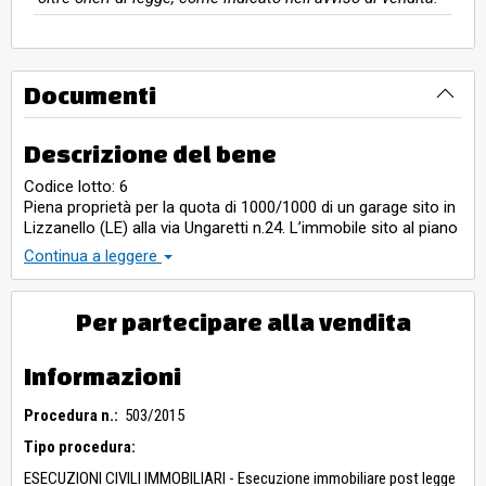
Documenti
Descrizione del bene
Codice lotto: 6
Piena proprietà per la quota di 1000/1000 di un garage sito in
Lizzanello (LE) alla via Ungaretti n.24. L’immobile sito al piano
seminterrato di un fabbricato a tre livelli fuori terra, è
Continua a leggere
accessibile dallapubblica via mediante un cancello e una
rampa carrabile, al termine della quale si trova un portonein
acciaio con apertura manuale. Il garage è collegato agli
Per partecipare alla vendita
appartamenti dei piani superiori mediantevano scala comune
senza ascensore. Il bene immobile sviluppa una superficie
coperta lorda di circamq. 102,00. Identificato nel N.C.E.U. al
Informazioni
fgl. 24 p.lla 481 sub. 1, cat. C/6 , cl. 2, totale
superficiecatastale 90,00 mq., rendita € 106,91.P.E.:
Procedura n.:
503/2015
Concessione comportante trasformazione urbanistica ed
Tipo procedura:
edilizia del territorio comunale n. 106del 09.10.91 per la
costruzione di n° 2 appartamenti per civile abitazione in
ESECUZIONI CIVILI IMMOBILIARI - Esecuzione immobiliare post legge