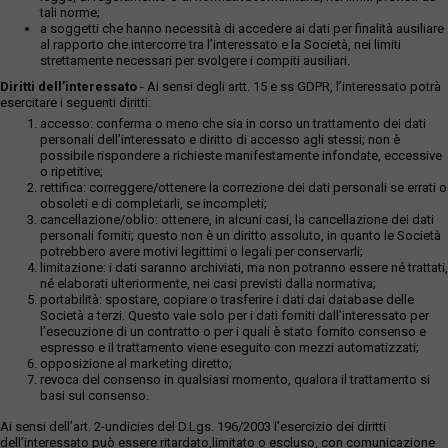
tali norme;
a soggetti che hanno necessità di accedere ai dati per finalità ausiliare
al rapporto che intercorre tra l’interessato e la Società, nei limiti
strettamente necessari per svolgere i compiti ausiliari.
Diritti dell’interessato
- Ai sensi degli artt. 15 e ss GDPR, l’interessato potrà
esercitare i seguenti diritti:
accesso: conferma o meno che sia in corso un trattamento dei dati
personali dell’interessato e diritto di accesso agli stessi; non è
possibile rispondere a richieste manifestamente infondate, eccessive
o ripetitive;
rettifica: correggere/ottenere la correzione dei dati personali se errati o
obsoleti e di completarli, se incompleti;
cancellazione/oblio: ottenere, in alcuni casi, la cancellazione dei dati
personali forniti; questo non è un diritto assoluto, in quanto le Società
potrebbero avere motivi legittimi o legali per conservarli;
limitazione: i dati saranno archiviati, ma non potranno essere né trattati,
né elaborati ulteriormente, nei casi previsti dalla normativa;
portabilità: spostare, copiare o trasferire i dati dai database delle
Società a terzi. Questo vale solo per i dati forniti dall’interessato per
l’esecuzione di un contratto o per i quali è stato fornito consenso e
espresso e il trattamento viene eseguito con mezzi automatizzati;
opposizione al marketing diretto;
revoca del consenso in qualsiasi momento, qualora il trattamento si
basi sul consenso.
Ai sensi dell’art. 2-undicies del D.Lgs. 196/2003 l’esercizio dei diritti
dell’interessato può essere ritardato,limitato o escluso, con comunicazione