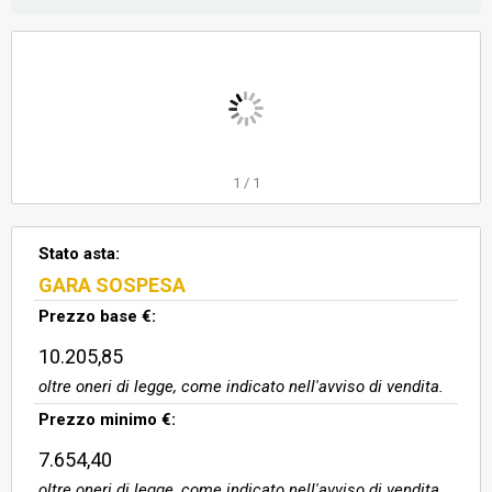
manuale. Il garage è collegato agli
appartamenti dei piani superiori
mediantevano scala comune senza
ascensore. Il bene immobile
sviluppa una superficie coperta
lorda di ci
1
/
1
Stato asta:
GARA SOSPESA
Prezzo base €:
10.205,85
oltre oneri di legge, come indicato nell'avviso di vendita.
Prezzo minimo €:
7.654,40
oltre oneri di legge, come indicato nell'avviso di vendita.