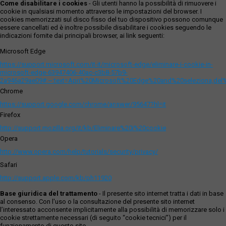
Come disabilitare i cookies
- Gli utenti hanno la possibilità di rimuovere i
cookie in qualsiasi momento attraverso le impostazioni del browser. I
cookies memorizzati sul disco fisso del tuo dispositivo possono comunque
essere cancellati ed è inoltre possibile disabilitare i cookies seguendo le
indicazioni fornite dai principali browser, ai link seguenti:
Microsoft Edge
https://support.microsoft.com/it-it/microsoft-edge/eliminare-i-cookie-in-
microsoft-edge-63947406-40ac-c3b8-57b9-
2a946a29ae09#:~:text=Apri%20Microsoft%20Edge%20and%20seleziona,del
Chrome
https://support.google.com/chrome/answer/95647?hl=it
Firefox
http://support.mozilla.org/it/kb/Eliminare%20i%20cookie
Opera
http://www.opera.com/help/tutorials/security/privacy/
Safari
http://support.apple.com/kb/ph11920
Base giuridica del trattamento
- Il presente sito internet tratta i dati in base
al consenso. Con l'uso o la consultazione del presente sito internet
l’interessato acconsente implicitamente alla possibilità di memorizzare solo i
cookie strettamente necessari (di seguito “cookie tecnici”) per il
funzionamento di questo sito.