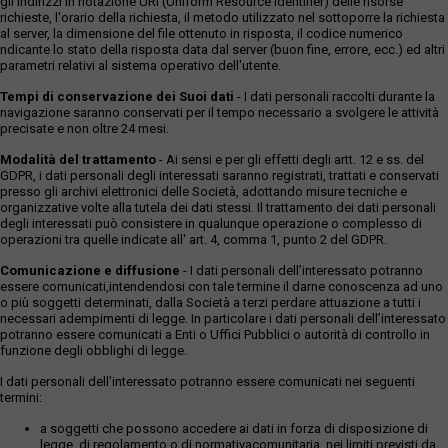
gli indirizzi in notazione URI (Uniform Resource Identifier) delle risorse
richieste, l'orario della richiesta, il metodo utilizzato nel sottoporre la richiesta
al server, la dimensione del file ottenuto in risposta, il codice numerico
ndicante lo stato della risposta data dal server (buon fine, errore, ecc.) ed altri
parametri relativi al sistema operativo dell'utente.
Tempi di conservazione dei Suoi dati
- I dati personali raccolti durante la
navigazione saranno conservati per il tempo necessario a svolgere le attività
precisate e non oltre 24 mesi.
Modalità del trattamento
- Ai sensi e per gli effetti degli artt. 12 e ss. del
GDPR, i dati personali degli interessati saranno registrati, trattati e conservati
presso gli archivi elettronici delle Società, adottando misure tecniche e
organizzative volte alla tutela dei dati stessi. Il trattamento dei dati personali
degli interessati può consistere in qualunque operazione o complesso di
operazioni tra quelle indicate all' art. 4, comma 1, punto 2 del GDPR.
Comunicazione e diffusione
- I dati personali dell’interessato potranno
essere comunicati,intendendosi con tale termine il darne conoscenza ad uno
o più soggetti determinati, dalla Società a terzi perdare attuazione a tutti i
necessari adempimenti di legge. In particolare i dati personali dell’interessato
potranno essere comunicati a Enti o Uffici Pubblici o autorità di controllo in
funzione degli obblighi di legge.
I dati personali dell’interessato potranno essere comunicati nei seguenti
termini:
a soggetti che possono accedere ai dati in forza di disposizione di
legge, di regolamento o di normativacomunitaria, nei limiti previsti da