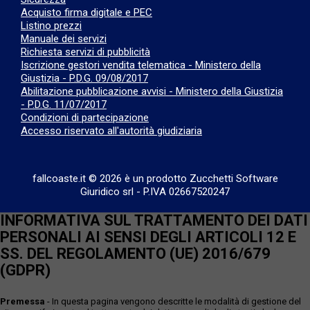
Acquisto firma digitale e PEC
Listino prezzi
Manuale dei servizi
Richiesta servizi di pubblicità
Iscrizione gestori vendita telematica - Ministero della
Giustizia - P.D.G. 09/08/2017
Abilitazione pubblicazione avvisi - Ministero della Giustizia
- P.D.G. 11/07/2017
Condizioni di partecipazione
Accesso riservato all'autorità giudiziaria
fallcoaste.it © 2026 è un prodotto Zucchetti Software
Giuridico srl
-
P.IVA 02667520247
INFORMATIVA SUL TRATTAMENTO DEI DATI
PERSONALI AI SENSI DEGLI ARTICOLI 12 E
SS. DEL REGOLAMENTO (UE) 2016/679
(GDPR)
Premessa
- In questa pagina vengono descritte le modalità di gestione del