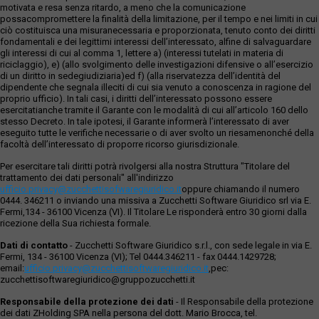
motivata e resa senza ritardo, a meno che la comunicazione
possacompromettere la finalità della limitazione, per il tempo e nei limiti in cui
ciò costituisca una misuranecessaria e proporzionata, tenuto conto dei diritti
fondamentali e dei legittimi interessi dell’interessato, alfine di salvaguardare
gli interessi di cui al comma 1, lettere a) (interessi tutelati in materia di
riciclaggio), e) (allo svolgimento delle investigazioni difensive o all’esercizio
di un diritto in sedegiudiziaria)ed f) (alla riservatezza dell’identità del
dipendente che segnala illeciti di cui sia venuto a conoscenza in ragione del
proprio ufficio). In tali casi, i diritti dell’interessato possono essere
esercitatianche tramite il Garante con le modalità di cui all’articolo 160 dello
stesso Decreto. In tale ipotesi, il Garante informerà l’interessato di aver
eseguito tutte le verifiche necessarie o di aver svolto un riesamenonché della
facoltà dell’interessato di proporre ricorso giurisdizionale.
Per esercitare tali diritti potrà rivolgersi alla nostra Struttura "Titolare del
trattamento dei dati personali" all'indirizzo
ufficio.privacy@zucchettisofwaregiuridico.it
oppure chiamando il numero
0444. 346211 o inviando una missiva a Zucchetti Software Giuridico srl via E.
Fermi,134 - 36100 Vicenza (VI). Il Titolare Le risponderà entro 30 giorni dalla
ricezione della Sua richiesta formale.
Dati di contatto
- Zucchetti Software Giuridico s.r.l., con sede legale in via E.
Fermi, 134 - 36100 Vicenza (VI); Tel 0444.346211 - fax 0444.1429728;
email:
ufficio.privacy@zucchettisoftwaregiuridico.it
,pec:
zucchettisoftwaregiuridico@gruppozucchetti.it
Responsabile della protezione dei dati
- Il Responsabile della protezione
dei dati ZHolding SPA nella persona del dott. Mario Brocca, tel.