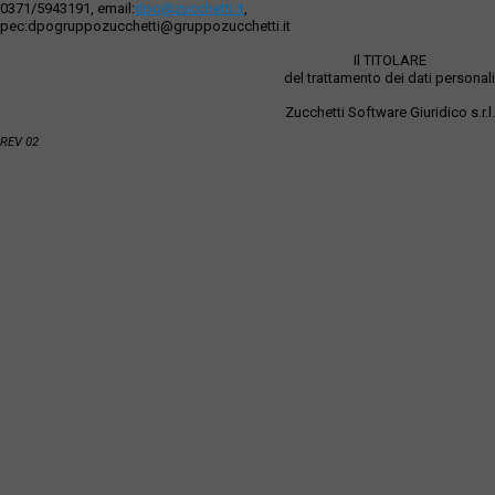
0371/5943191, email:
dpo@zucchetti.it
,
pec:dpogruppozucchetti@gruppozucchetti.it
Il TITOLARE
del trattamento dei dati personali
Zucchetti Software Giuridico s.r.l.
REV 02