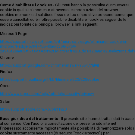
Come disabilitare i cookies
- Gli utenti hanno la possibilità di rimuovere i
cookie in qualsiasi momento attraverso le impostazioni del browser. I
cookies memorizzati sul disco fisso del tuo dispositivo possono comunque
essere cancellati ed è inoltre possibile disabilitare i cookies seguendo le
indicazioni fornite dai principali browser, ai link seguenti:
Microsoft Edge
https://support.microsoft.com/it-it/microsoft-edge/eliminare-i-cookie-in-
microsoft-edge-63947406-40ac-c3b8-57b9-
2a946a29ae09#:~:text=Apri%20Microsoft%20Edge%20and%20seleziona,del
Chrome
https://support.google.com/chrome/answer/95647?hl=it
Firefox
http://support.mozilla.org/it/kb/Eliminare%20i%20cookie
Opera
http://www.opera.com/help/tutorials/security/privacy/
Safari
http://support.apple.com/kb/ph11920
Base giuridica del trattamento
- Il presente sito internet tratta i dati in base
al consenso. Con l'uso o la consultazione del presente sito internet
l’interessato acconsente implicitamente alla possibilità di memorizzare solo i
cookie strettamente necessari (di seguito “cookie tecnici”) per il