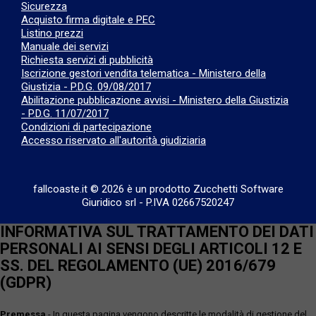
Sicurezza
Acquisto firma digitale e PEC
Listino prezzi
Manuale dei servizi
Richiesta servizi di pubblicità
Iscrizione gestori vendita telematica - Ministero della
Giustizia - P.D.G. 09/08/2017
Abilitazione pubblicazione avvisi - Ministero della Giustizia
- P.D.G. 11/07/2017
Condizioni di partecipazione
Accesso riservato all'autorità giudiziaria
fallcoaste.it © 2026 è un prodotto Zucchetti Software
Giuridico srl
-
P.IVA 02667520247
INFORMATIVA SUL TRATTAMENTO DEI DATI
PERSONALI AI SENSI DEGLI ARTICOLI 12 E
SS. DEL REGOLAMENTO (UE) 2016/679
(GDPR)
Premessa
- In questa pagina vengono descritte le modalità di gestione del