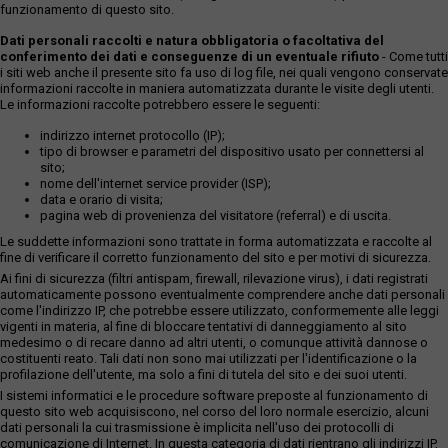
funzionamento di questo sito.
Dati personali raccolti e natura obbligatoria o facoltativa del
conferimento dei dati e conseguenze di un eventuale rifiuto
- Come tutti
i siti web anche il presente sito fa uso di log file, nei quali vengono conservate
informazioni raccolte in maniera automatizzata durante le visite degli utenti.
Le informazioni raccolte potrebbero essere le seguenti:
indirizzo internet protocollo (IP);
tipo di browser e parametri del dispositivo usato per connettersi al
sito;
nome dell'internet service provider (ISP);
data e orario di visita;
pagina web di provenienza del visitatore (referral) e di uscita.
Le suddette informazioni sono trattate in forma automatizzata e raccolte al
fine di verificare il corretto funzionamento del sito e per motivi di sicurezza.
Ai fini di sicurezza (filtri antispam, firewall, rilevazione virus), i dati registrati
automaticamente possono eventualmente comprendere anche dati personali
come l'indirizzo IP, che potrebbe essere utilizzato, conformemente alle leggi
vigenti in materia, al fine di bloccare tentativi di danneggiamento al sito
medesimo o di recare danno ad altri utenti, o comunque attività dannose o
costituenti reato. Tali dati non sono mai utilizzati per l'identificazione o la
profilazione dell'utente, ma solo a fini di tutela del sito e dei suoi utenti.
I sistemi informatici e le procedure software preposte al funzionamento di
questo sito web acquisiscono, nel corso del loro normale esercizio, alcuni
dati personali la cui trasmissione è implicita nell'uso dei protocolli di
comunicazione di Internet. In questa categoria di dati rientrano gli indirizzi IP,