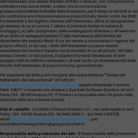
dell’interessato può essere ritardato,limitato o escluso, con comunicazione
motivata e resa senza ritardo, a meno che la comunicazione
possacompromettere la finalità della limitazione, per il tempo e nei limiti in cui
ciò costituisca una misuranecessaria e proporzionata, tenuto conto dei diritti
fondamentali e dei legittimi interessi dell’interessato, alfine di salvaguardare
gli interessi di cui al comma 1, lettere a) (interessi tutelati in materia di
riciclaggio), e) (allo svolgimento delle investigazioni difensive o all’esercizio
di un diritto in sedegiudiziaria)ed f) (alla riservatezza dell’identità del
dipendente che segnala illeciti di cui sia venuto a conoscenza in ragione del
proprio ufficio). In tali casi, i diritti dell’interessato possono essere
esercitatianche tramite il Garante con le modalità di cui all’articolo 160 dello
stesso Decreto. In tale ipotesi, il Garante informerà l’interessato di aver
eseguito tutte le verifiche necessarie o di aver svolto un riesamenonché della
facoltà dell’interessato di proporre ricorso giurisdizionale.
Per esercitare tali diritti potrà rivolgersi alla nostra Struttura "Titolare del
trattamento dei dati personali" all'indirizzo
ufficio.privacy@zucchettisofwaregiuridico.it
oppure chiamando il numero
0444. 346211 o inviando una missiva a Zucchetti Software Giuridico srl via E.
Fermi,134 - 36100 Vicenza (VI). Il Titolare Le risponderà entro 30 giorni dalla
ricezione della Sua richiesta formale.
Dati di contatto
- Zucchetti Software Giuridico s.r.l., con sede legale in via E.
Fermi, 134 - 36100 Vicenza (VI); Tel 0444.346211 - fax 0444.1429728;
email:
ufficio.privacy@zucchettisoftwaregiuridico.it
,pec:
zucchettisoftwaregiuridico@gruppozucchetti.it
Responsabile della protezione dei dati
- Il Responsabile della protezione