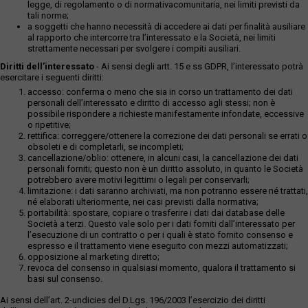
legge, di regolamento o di normativacomunitaria, nei limiti previsti da
tali norme;
a soggetti che hanno necessità di accedere ai dati per finalità ausiliare
al rapporto che intercorre tra l’interessato e la Società, nei limiti
strettamente necessari per svolgere i compiti ausiliari.
Diritti dell’interessato
- Ai sensi degli artt. 15 e ss GDPR, l’interessato potrà
esercitare i seguenti diritti:
accesso: conferma o meno che sia in corso un trattamento dei dati
personali dell’interessato e diritto di accesso agli stessi; non è
possibile rispondere a richieste manifestamente infondate, eccessive
o ripetitive;
rettifica: correggere/ottenere la correzione dei dati personali se errati o
obsoleti e di completarli, se incompleti;
cancellazione/oblio: ottenere, in alcuni casi, la cancellazione dei dati
personali forniti; questo non è un diritto assoluto, in quanto le Società
potrebbero avere motivi legittimi o legali per conservarli;
limitazione: i dati saranno archiviati, ma non potranno essere né trattati,
né elaborati ulteriormente, nei casi previsti dalla normativa;
portabilità: spostare, copiare o trasferire i dati dai database delle
Società a terzi. Questo vale solo per i dati forniti dall’interessato per
l’esecuzione di un contratto o per i quali è stato fornito consenso e
espresso e il trattamento viene eseguito con mezzi automatizzati;
opposizione al marketing diretto;
revoca del consenso in qualsiasi momento, qualora il trattamento si
basi sul consenso.
Ai sensi dell’art. 2-undicies del D.Lgs. 196/2003 l’esercizio dei diritti