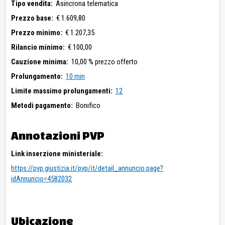
Tipo vendita:
Asincrona telematica
Prezzo base:
€ 1.609,80
Prezzo minimo:
€ 1.207,35
Rilancio minimo:
€ 100,00
Cauzione minima:
10,00 % prezzo offerto
Prolungamento:
10 min
Limite massimo prolungamenti:
12
Metodi pagamento:
Bonifico
Annotazioni PVP
Link inserzione ministeriale:
https://pvp.giustizia.it/pvp/it/detail_annuncio.page?
idAnnuncio=4582032
Ubicazione