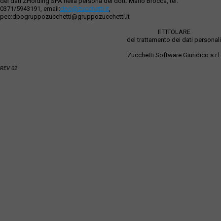
dei dati ZHolding SPA nella persona del dott. Mario Brocca, tel.
0371/5943191, email:
dpo@zucchetti.it
,
pec:dpogruppozucchetti@gruppozucchetti.it
Il TITOLARE
del trattamento dei dati personali
Zucchetti Software Giuridico s.r.l.
REV 02