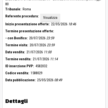
Roma e a tal fine è richiesto di allegare all’offerta di vendita
80
apposita dichiarazione completa del titolo in virtù del quale si
Tribunale:
Roma
è divenuti titolari del diritto sull’unità immobiliare alla quale si
Referente procedura:
intende asservire quella oggetto di eventuale aggiudicazione,
Visualizza
redatta secondo il modello allegato all’ordinanza di vendita.
Inizio presentazione offerte:
22/05/2026
18:46
L’unità immobiliare è nella disponibilità della parte esecutata e
Termine presentazione offerte:
sarà liberato all’aggiudicazione su richiesta
dell’aggiudicatario.
- con Bonifico:
20/07/2026
23:59
Il tutto come meglio descritto nell’elaborato peritale in atti.
Termine visita:
20/07/2026
23:59
Data vendita:
21/07/2026
11:00
Termine vendita:
21/07/2026
11:14
ID inserzione PVP:
4582032
Codice vendita:
1588029
Data pubblicazione:
25/05/2026
08:49
Dettagli