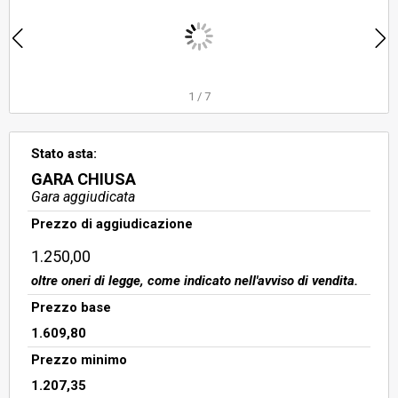
sub 3, box auto interno 3 sub 6, box
auto interno 5 sub 8, salvo altri,
censito al catasto fabbricati del
comune di Roma al foglio 608,
particella 1285, subalte
1
/
7
Stato asta:
GARA CHIUSA
Gara aggiudicata
Prezzo di aggiudicazione
1.250,00
oltre oneri di legge, come indicato nell'avviso di vendita.
Prezzo base
1.609,80
Prezzo minimo
1.207,35