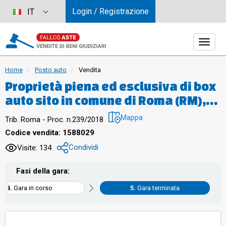
Login / Registrazione
IT
Home
Posto auto
Vendita
Proprietà piena ed esclusiva di box
auto sito in comune di Roma (RM),
quartiere "Collatino", municipio IV,
Mappa
Trib. Roma - Proc. n.239/2018
via di Grotta di Gregna 23, piano S3,
Codice vendita: 1588029
interno 4, posto all'interno di un
Condividi
Visite: 134
edificio interrato con destinazione
d'uso autorimessa, avente una
Fasi della gara:
superficie lorda di 14,90 mq. e
Gara in corso
Gara terminata
un’altezza di circa 2,45 m.,
confinante con spazio di manovra