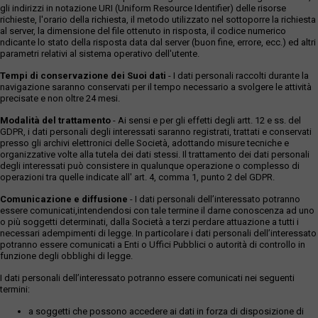
gli indirizzi in notazione URI (Uniform Resource Identifier) delle risorse
richieste, l'orario della richiesta, il metodo utilizzato nel sottoporre la richiesta
al server, la dimensione del file ottenuto in risposta, il codice numerico
ndicante lo stato della risposta data dal server (buon fine, errore, ecc.) ed altri
parametri relativi al sistema operativo dell'utente.
Tempi di conservazione dei Suoi dati
- I dati personali raccolti durante la
navigazione saranno conservati per il tempo necessario a svolgere le attività
precisate e non oltre 24 mesi.
Modalità del trattamento
- Ai sensi e per gli effetti degli artt. 12 e ss. del
GDPR, i dati personali degli interessati saranno registrati, trattati e conservati
presso gli archivi elettronici delle Società, adottando misure tecniche e
organizzative volte alla tutela dei dati stessi. Il trattamento dei dati personali
degli interessati può consistere in qualunque operazione o complesso di
operazioni tra quelle indicate all' art. 4, comma 1, punto 2 del GDPR.
Comunicazione e diffusione
- I dati personali dell’interessato potranno
essere comunicati,intendendosi con tale termine il darne conoscenza ad uno
o più soggetti determinati, dalla Società a terzi perdare attuazione a tutti i
necessari adempimenti di legge. In particolare i dati personali dell’interessato
potranno essere comunicati a Enti o Uffici Pubblici o autorità di controllo in
funzione degli obblighi di legge.
I dati personali dell’interessato potranno essere comunicati nei seguenti
termini:
a soggetti che possono accedere ai dati in forza di disposizione di