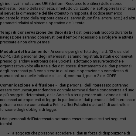
gli indirizzi in notazione URI (Uniform Resource Identifier) delle risorse
richieste, l'orario della richiesta, il metodo utilizzato nel sottoporre la richiesta
al server, la dimensione del file ottenuto in risposta, il codice numerico
ndicante lo stato della risposta data dal server (buon fine, errore, ecc.) ed altri
parametri relativi al sistema operativo dell'utente.
Tempi di conservazione dei Suoi dati
- I dati personali raccolti durante la
navigazione saranno conservati per il tempo necessario a svolgere le attività
precisate e non oltre 24 mesi.
Modalità del trattamento
- Ai sensi e per gli effetti degli artt. 12 e ss. del
GDPR, i dati personali degli interessati saranno registrati, trattati e conservati
presso gli archivi elettronici delle Società, adottando misure tecniche e
organizzative volte alla tutela dei dati stessi. Il trattamento dei dati personali
degli interessati può consistere in qualunque operazione o complesso di
operazioni tra quelle indicate all' art. 4, comma 1, punto 2 del GDPR.
Comunicazione e diffusione
- I dati personali dell’interessato potranno
essere comunicati,intendendosi con tale termine il darne conoscenza ad uno
o più soggetti determinati, dalla Società a terzi perdare attuazione a tutti i
necessari adempimenti di legge. In particolare i dati personali dell’interessato
potranno essere comunicati a Enti o Uffici Pubblici o autorità di controllo in
funzione degli obblighi di legge.
I dati personali dell’interessato potranno essere comunicati nei seguenti
termini:
a soggetti che possono accedere ai dati in forza di disposizione di