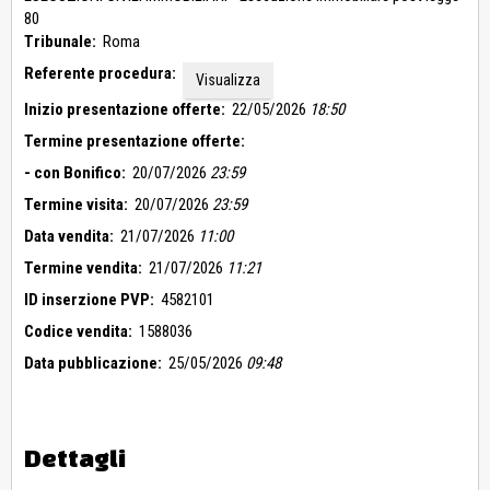
Roma e a tal fine è richiesto di allegare all’offerta di vendita
80
apposita dichiarazione completa del titolo in virtù del quale si
Tribunale:
Roma
è divenuti titolari del diritto sull’unità immobiliare alla quale si
Referente procedura:
intende asservire quella oggetto di eventuale aggiudicazione,
Visualizza
redatta secondo il modello allegato all’ordinanza di vendita.
Inizio presentazione offerte:
22/05/2026
18:50
L’unità immobiliare è nella disponibilità della parte esecutata e
Termine presentazione offerte:
sarà liberato all’aggiudicazione su richiesta
dell’aggiudicatario.
- con Bonifico:
20/07/2026
23:59
Il tutto come meglio descritto nell’elaborato peritale in atti.
Termine visita:
20/07/2026
23:59
Data vendita:
21/07/2026
11:00
Termine vendita:
21/07/2026
11:21
ID inserzione PVP:
4582101
Codice vendita:
1588036
Data pubblicazione:
25/05/2026
09:48
Dettagli