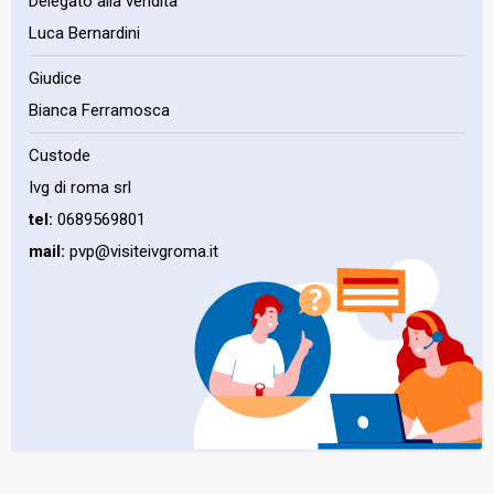
Delegato alla vendita
Luca Bernardini
Giudice
Bianca Ferramosca
Custode
Ivg di roma srl
tel:
0689569801
mail:
pvp@visiteivgroma.it