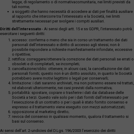
legge, di regolamento o di normativacomunitaria, nei limiti previsti da
tali norme;
a soggetti che hanno necessità di accedere ai dati per finalità ausiliare
al rapporto che intercorre tra l’interessato e la Società, nei limiti
strettamente necessari per svolgere i compiti ausiliari.
Diritti dell’interessato
- Ai sensi degli artt. 15 e ss GDPR, l’interessato potrà
esercitare i seguenti diritti:
accesso: conferma o meno che sia in corso un trattamento dei dati
personali dell’interessato e diritto di accesso agli stessi; non è
possibile rispondere a richieste manifestamente infondate, eccessive
o ripetitive;
rettifica: correggere/ottenere la correzione dei dati personali se errati o
obsoleti e di completarli, se incompleti;
cancellazione/oblio: ottenere, in alcuni casi, la cancellazione dei dati
personali forniti; questo non è un diritto assoluto, in quanto le Società
potrebbero avere motivi legittimi o legali per conservarli;
limitazione: i dati saranno archiviati, ma non potranno essere né trattati,
né elaborati ulteriormente, nei casi previsti dalla normativa;
portabilità: spostare, copiare o trasferire i dati dai database delle
Società a terzi. Questo vale solo per i dati forniti dall’interessato per
l’esecuzione di un contratto o per i quali è stato fornito consenso e
espresso e il trattamento viene eseguito con mezzi automatizzati;
opposizione al marketing diretto;
revoca del consenso in qualsiasi momento, qualora il trattamento si
basi sul consenso.
Ai sensi dell’art. 2-undicies del D.Lgs. 196/2003 l’esercizio dei diritti