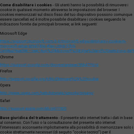
Come disabilitare i cookies
- Gli utenti hanno la possibilità di rimuovere i
cookie in qualsiasi momento attraverso le impostazioni del browser. I
cookies memorizzati sul disco fisso del tuo dispositivo possono comunque
essere cancellati ed è inoltre possibile disabilitare i cookies seguendo le
indicazioni fornite dai principali browser, ai link seguenti:
Microsoft Edge
https://support.microsoft.com/it-it/microsoft-edge/eliminare-i-cookie-in-
microsoft-edge-63947406-40ac-c3b8-57b9-
2a946a29ae09#:~:text=Apri%20Microsoft%20Edge%20and%20seleziona,del
Chrome
https://support.google.com/chrome/answer/95647?hl=it
Firefox
http://support.mozilla.org/it/kb/Eliminare%20i%20cookie
Opera
http://www.opera.com/help/tutorials/security/privacy/
Safari
http://support.apple.com/kb/ph11920
Base giuridica del trattamento
- Il presente sito internet tratta i dati in base
al consenso. Con l'uso o la consultazione del presente sito internet
l’interessato acconsente implicitamente alla possibilità di memorizzare solo i
cookie strettamente necessari (di seguito “cookie tecnici”) per il