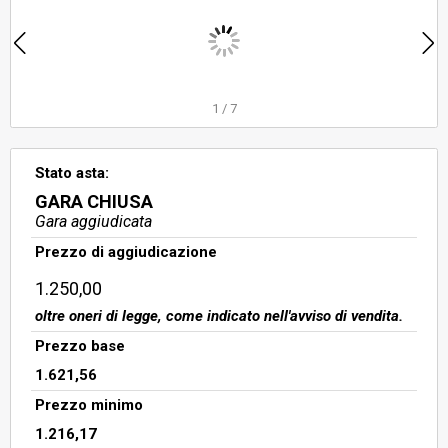
sub 3, box auto interno 9 sub 12,
box auto interno 11 sub 14, salvo
altri, censito al catasto fabbricati
del comune di Roma al foglio 608,
particella 1285, sub
1
/
7
Stato asta:
GARA CHIUSA
Gara aggiudicata
Prezzo di aggiudicazione
1.250,00
oltre oneri di legge, come indicato nell'avviso di vendita.
Prezzo base
1.621,56
Prezzo minimo
1.216,17