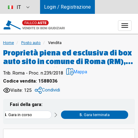
Login / Registrazione
IT
Home
Posto auto
Vendita
Proprietà piena ed esclusiva di box
auto sito in comune di Roma (RM),
quartiere "Collatino", municipio IV,
Mappa
Trib. Roma - Proc. n.239/2018
via di Grotta di Gregna 23, piano S3,
Codice vendita: 1588036
interno 10, posto all'interno di un
Condividi
Visite: 125
edificio interrato con destinazione
d'uso autorimessa, avente una
Fasi della gara:
superficie lorda di 15,90 mq. e
Gara in corso
Gara terminata
un’altezza di circa 2,45 m.,
confinante con spazio di manovra