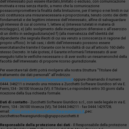
dell’interessato può essere ritardato,limitato o escluso, con comunicazione
motivata e resa senza ritardo, a meno che la comunicazione
possacompromettere la finalità della limitazione, per il tempo e nei limiti in cui
ciò costituisca una misuranecessaria e proporzionata, tenuto conto dei diritti
fondamentali e dei legittimi interessi dell’interessato, alfine di salvaguardare
gli interessi di cui al comma 1, lettere a) (interessi tutelati in materia di
riciclaggio), e) (allo svolgimento delle investigazioni difensive o all’esercizio
di un diritto in sedegiudiziaria)ed f) (alla riservatezza dell’identità del
dipendente che segnala illeciti di cui sia venuto a conoscenza in ragione del
proprio ufficio). In tali casi, i diritti dell’interessato possono essere
esercitatianche tramite il Garante con le modalità di cui all’articolo 160 dello
stesso Decreto. In tale ipotesi, il Garante informerà l’interessato di aver
eseguito tutte le verifiche necessarie o di aver svolto un riesamenonché della
facoltà dell’interessato di proporre ricorso giurisdizionale.
Per esercitare tali diritti potrà rivolgersi alla nostra Struttura "Titolare del
trattamento dei dati personali" all'indirizzo
ufficio.privacy@zucchettisofwaregiuridico.it
oppure chiamando il numero
0444. 346211 o inviando una missiva a Zucchetti Software Giuridico srl via E.
Fermi,134 - 36100 Vicenza (VI). Il Titolare Le risponderà entro 30 giorni dalla
ricezione della Sua richiesta formale.
Dati di contatto
- Zucchetti Software Giuridico s.r.l., con sede legale in via E.
Fermi, 134 - 36100 Vicenza (VI); Tel 0444.346211 - fax 0444.1429728;
email:
ufficio.privacy@zucchettisoftwaregiuridico.it
,pec:
zucchettisoftwaregiuridico@gruppozucchetti.it
Responsabile della protezione dei dati
- Il Responsabile della protezione