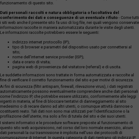
funzionamento di questo sito.
Dati personali raccolti e natura obbligatoria o facoltativa del
conferimento dei dati e conseguenze di un eventuale rifiuto
- Come tutti
i siti web anche il presente sito fa uso di log file, nei quali vengono conservate
informazioni raccolte in maniera automatizzata durante le visite degli utenti.
Le informazioni raccolte potrebbero essere le seguenti:
indirizzo internet protocollo (IP);
tipo di browser e parametri del dispositivo usato per connettersi al
sito;
nome dell'internet service provider (ISP);
data e orario di visita;
pagina web di provenienza del visitatore (referral) e di uscita.
Le suddette informazioni sono trattate in forma automatizzata e raccolte al
fine di verificare il corretto funzionamento del sito e per motivi di sicurezza.
Ai fini di sicurezza (filtri antispam, firewall, rilevazione virus), i dati registrati
automaticamente possono eventualmente comprendere anche dati personali
come l'indirizzo IP, che potrebbe essere utilizzato, conformemente alle leggi
vigenti in materia, al fine di bloccare tentativi di danneggiamento al sito
medesimo o di recare danno ad altri utenti, o comunque attività dannose o
costituenti reato. Tali dati non sono mai utilizzati per l'identificazione o la
profilazione dell'utente, ma solo a fini di tutela del sito e dei suoi utenti.
I sistemi informatici e le procedure software preposte al funzionamento di
questo sito web acquisiscono, nel corso del loro normale esercizio, alcuni
dati personali la cui trasmissione è implicita nell'uso dei protocolli di
comunicazione di Internet. In questa categoria di dati rientrano gli indirizzi IP,