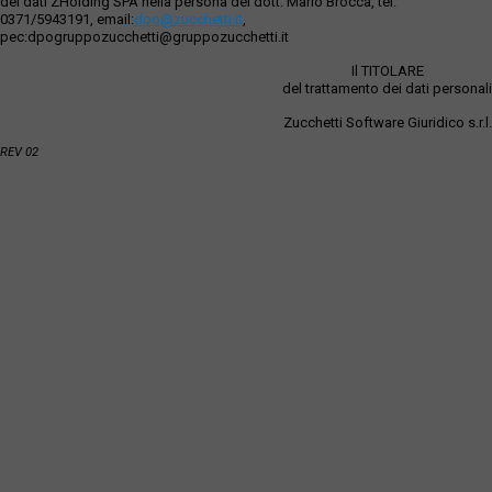
dei dati ZHolding SPA nella persona del dott. Mario Brocca, tel.
0371/5943191, email:
dpo@zucchetti.it
,
pec:dpogruppozucchetti@gruppozucchetti.it
Il TITOLARE
del trattamento dei dati personali
Zucchetti Software Giuridico s.r.l.
REV 02