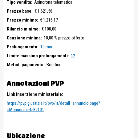
Tipo vendita:
Asincrona telematica
Prezzo base:
€ 1.621,56
Prezzo minimo:
€ 1.216,17
Rilancio minimo:
€ 100,00
Cauzione minima:
10,00 % prezzo offerto
Prolungamento:
10 min
Limite massimo prolungamenti:
12
Metodi pagamento:
Bonifico
Annotazioni PVP
Link inserzione ministeriale:
https://pvp.giustizia.it/pvp/it/detail_annuncio.page?
idAnnuncio=4582101
Ubicazione