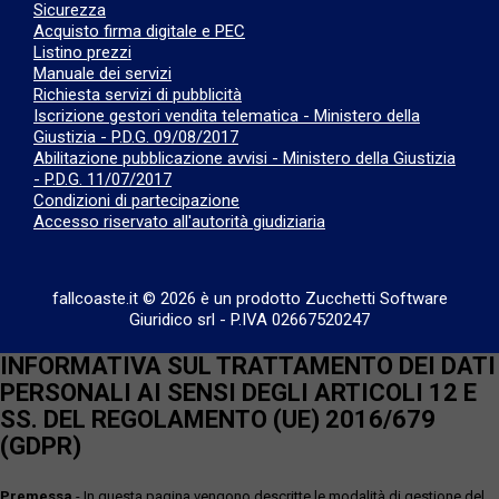
Sicurezza
Acquisto firma digitale e PEC
Listino prezzi
Manuale dei servizi
Richiesta servizi di pubblicità
Iscrizione gestori vendita telematica - Ministero della
Giustizia - P.D.G. 09/08/2017
Abilitazione pubblicazione avvisi - Ministero della Giustizia
- P.D.G. 11/07/2017
Condizioni di partecipazione
Accesso riservato all'autorità giudiziaria
fallcoaste.it © 2026 è un prodotto Zucchetti Software
Giuridico srl
-
P.IVA 02667520247
INFORMATIVA SUL TRATTAMENTO DEI DATI
PERSONALI AI SENSI DEGLI ARTICOLI 12 E
SS. DEL REGOLAMENTO (UE) 2016/679
(GDPR)
Premessa
- In questa pagina vengono descritte le modalità di gestione del