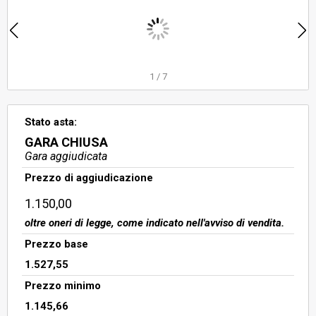
sub 3, box auto interno 11 sub 14,
box auto interno 13 sub 16, salvo
altri, censito al catasto fabbricati
del comune di Roma al foglio 608,
particella 1285, su
1
/
7
Stato asta:
GARA CHIUSA
Gara aggiudicata
Prezzo di aggiudicazione
1.150,00
oltre oneri di legge, come indicato nell'avviso di vendita.
Prezzo base
1.527,55
Prezzo minimo
1.145,66