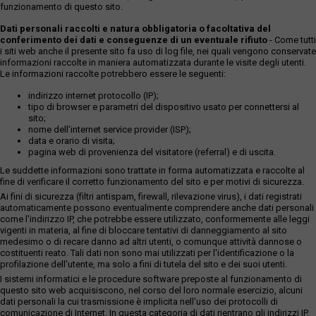
funzionamento di questo sito.
Dati personali raccolti e natura obbligatoria o facoltativa del
conferimento dei dati e conseguenze di un eventuale rifiuto
- Come tutti
i siti web anche il presente sito fa uso di log file, nei quali vengono conservate
informazioni raccolte in maniera automatizzata durante le visite degli utenti.
Le informazioni raccolte potrebbero essere le seguenti:
indirizzo internet protocollo (IP);
tipo di browser e parametri del dispositivo usato per connettersi al
sito;
nome dell'internet service provider (ISP);
data e orario di visita;
pagina web di provenienza del visitatore (referral) e di uscita.
Le suddette informazioni sono trattate in forma automatizzata e raccolte al
fine di verificare il corretto funzionamento del sito e per motivi di sicurezza.
Ai fini di sicurezza (filtri antispam, firewall, rilevazione virus), i dati registrati
automaticamente possono eventualmente comprendere anche dati personali
come l'indirizzo IP, che potrebbe essere utilizzato, conformemente alle leggi
vigenti in materia, al fine di bloccare tentativi di danneggiamento al sito
medesimo o di recare danno ad altri utenti, o comunque attività dannose o
costituenti reato. Tali dati non sono mai utilizzati per l'identificazione o la
profilazione dell'utente, ma solo a fini di tutela del sito e dei suoi utenti.
I sistemi informatici e le procedure software preposte al funzionamento di
questo sito web acquisiscono, nel corso del loro normale esercizio, alcuni
dati personali la cui trasmissione è implicita nell'uso dei protocolli di
comunicazione di Internet. In questa categoria di dati rientrano gli indirizzi IP,