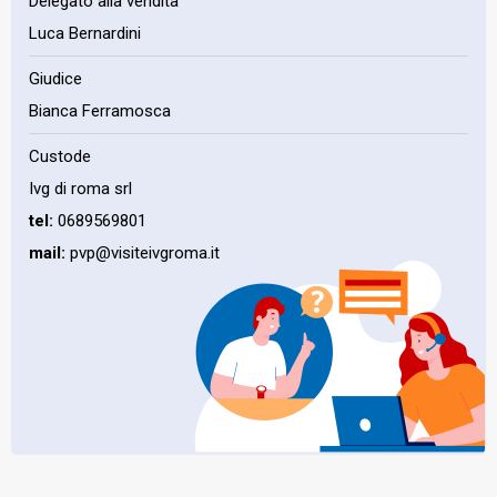
Delegato alla vendita
Luca Bernardini
Giudice
Bianca Ferramosca
Custode
Ivg di roma srl
tel:
0689569801
mail:
pvp@visiteivgroma.it