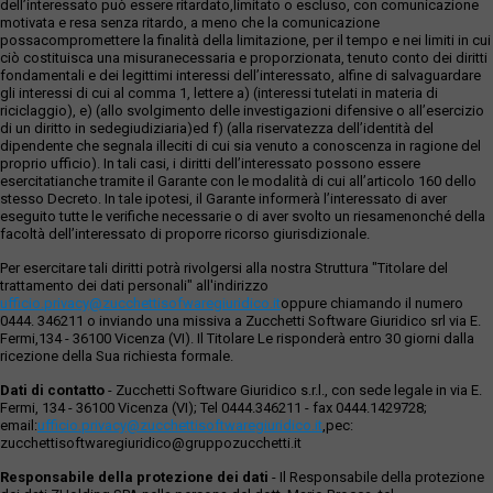
dell’interessato può essere ritardato,limitato o escluso, con comunicazione
motivata e resa senza ritardo, a meno che la comunicazione
possacompromettere la finalità della limitazione, per il tempo e nei limiti in cui
ciò costituisca una misuranecessaria e proporzionata, tenuto conto dei diritti
fondamentali e dei legittimi interessi dell’interessato, alfine di salvaguardare
gli interessi di cui al comma 1, lettere a) (interessi tutelati in materia di
riciclaggio), e) (allo svolgimento delle investigazioni difensive o all’esercizio
di un diritto in sedegiudiziaria)ed f) (alla riservatezza dell’identità del
dipendente che segnala illeciti di cui sia venuto a conoscenza in ragione del
proprio ufficio). In tali casi, i diritti dell’interessato possono essere
esercitatianche tramite il Garante con le modalità di cui all’articolo 160 dello
stesso Decreto. In tale ipotesi, il Garante informerà l’interessato di aver
eseguito tutte le verifiche necessarie o di aver svolto un riesamenonché della
facoltà dell’interessato di proporre ricorso giurisdizionale.
Per esercitare tali diritti potrà rivolgersi alla nostra Struttura "Titolare del
trattamento dei dati personali" all'indirizzo
ufficio.privacy@zucchettisofwaregiuridico.it
oppure chiamando il numero
0444. 346211 o inviando una missiva a Zucchetti Software Giuridico srl via E.
Fermi,134 - 36100 Vicenza (VI). Il Titolare Le risponderà entro 30 giorni dalla
ricezione della Sua richiesta formale.
Dati di contatto
- Zucchetti Software Giuridico s.r.l., con sede legale in via E.
Fermi, 134 - 36100 Vicenza (VI); Tel 0444.346211 - fax 0444.1429728;
email:
ufficio.privacy@zucchettisoftwaregiuridico.it
,pec:
zucchettisoftwaregiuridico@gruppozucchetti.it
Responsabile della protezione dei dati
- Il Responsabile della protezione