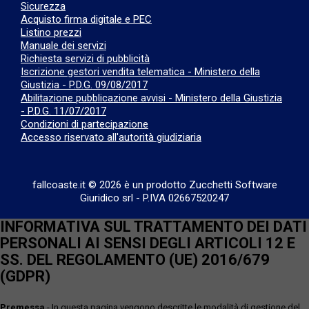
Sicurezza
Acquisto firma digitale e PEC
Listino prezzi
Manuale dei servizi
Richiesta servizi di pubblicità
Iscrizione gestori vendita telematica - Ministero della
Giustizia - P.D.G. 09/08/2017
Abilitazione pubblicazione avvisi - Ministero della Giustizia
- P.D.G. 11/07/2017
Condizioni di partecipazione
Accesso riservato all'autorità giudiziaria
fallcoaste.it © 2026 è un prodotto Zucchetti Software
Giuridico srl
-
P.IVA 02667520247
INFORMATIVA SUL TRATTAMENTO DEI DATI
PERSONALI AI SENSI DEGLI ARTICOLI 12 E
SS. DEL REGOLAMENTO (UE) 2016/679
(GDPR)
Premessa
- In questa pagina vengono descritte le modalità di gestione del