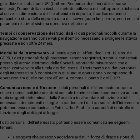
gli indirizzi in notazione URI (Uniform Resource Identifier) delle risorse
richieste, l'orario della richiesta, il metodo utilizzato nel sottoporre la richiesta
al server, la dimensione del file ottenuto in risposta, il codice numerico
ndicante lo stato della risposta data dal server (buon fine, errore, ecc.) ed altri
parametri relativi al sistema operativo dell'utente.
Tempi di conservazione dei Suoi dati
- I dati personali raccolti durante la
navigazione saranno conservati per il tempo necessario a svolgere le attività
precisate e non oltre 24 mesi.
Modalità del trattamento
- Ai sensi e per gli effetti degli artt. 12 e ss. del
GDPR, i dati personali degli interessati saranno registrati, trattati e conservati
presso gli archivi elettronici delle Società, adottando misure tecniche e
organizzative volte alla tutela dei dati stessi. Il trattamento dei dati personali
degli interessati può consistere in qualunque operazione o complesso di
operazioni tra quelle indicate all' art. 4, comma 1, punto 2 del GDPR.
Comunicazione e diffusione
- I dati personali dell’interessato potranno
essere comunicati,intendendosi con tale termine il darne conoscenza ad uno
o più soggetti determinati, dalla Società a terzi perdare attuazione a tutti i
necessari adempimenti di legge. In particolare i dati personali dell’interessato
potranno essere comunicati a Enti o Uffici Pubblici o autorità di controllo in
funzione degli obblighi di legge.
I dati personali dell’interessato potranno essere comunicati nei seguenti
termini:
a soggetti che possono accedere ai dati in forza di disposizione di