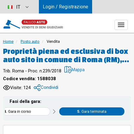
Login / Registrazione
IT
Home
Posto auto
Vendita
Proprietà piena ed esclusiva di box
auto sito in comune di Roma (RM),
quartiere "Collatino", municipio IV,
Mappa
Trib. Roma - Proc. n.239/2018
via di Grotta di Gregna 23, piano S3,
Codice vendita: 1588038
interno 12, posto all'interno di un
Condividi
Visite: 124
edificio interrato con destinazione
d'uso autorimessa, avente una
Fasi della gara:
superficie lorda di 14,95 mq. e
Gara in corso
Gara terminata
un’altezza di circa 2,45 m.,
confinante con spazio di manovra