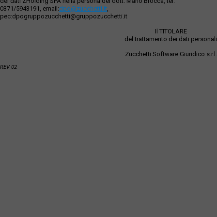
dei dati ZHolding SPA nella persona del dott. Mario Brocca, tel.
0371/5943191, email:
dpo@zucchetti.it
,
pec:dpogruppozucchetti@gruppozucchetti.it
Il TITOLARE
del trattamento dei dati personali
Zucchetti Software Giuridico s.r.l.
REV 02