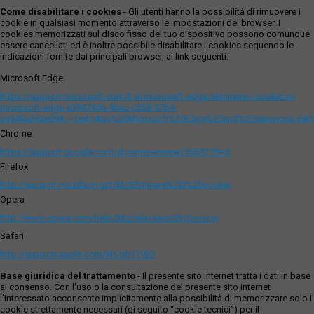
Come disabilitare i cookies
- Gli utenti hanno la possibilità di rimuovere i
cookie in qualsiasi momento attraverso le impostazioni del browser. I
cookies memorizzati sul disco fisso del tuo dispositivo possono comunque
essere cancellati ed è inoltre possibile disabilitare i cookies seguendo le
indicazioni fornite dai principali browser, ai link seguenti:
Microsoft Edge
https://support.microsoft.com/it-it/microsoft-edge/eliminare-i-cookie-in-
microsoft-edge-63947406-40ac-c3b8-57b9-
2a946a29ae09#:~:text=Apri%20Microsoft%20Edge%20and%20seleziona,del
Chrome
https://support.google.com/chrome/answer/95647?hl=it
Firefox
http://support.mozilla.org/it/kb/Eliminare%20i%20cookie
Opera
http://www.opera.com/help/tutorials/security/privacy/
Safari
http://support.apple.com/kb/ph11920
Base giuridica del trattamento
- Il presente sito internet tratta i dati in base
al consenso. Con l'uso o la consultazione del presente sito internet
l’interessato acconsente implicitamente alla possibilità di memorizzare solo i
cookie strettamente necessari (di seguito “cookie tecnici”) per il