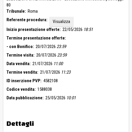
Roma e a tal fine è richiesto di allegare all’offerta di vendita
80
apposita dichiarazione completa del titolo in virtù del quale si
Tribunale:
Roma
è divenuti titolari del diritto sull’unità immobiliare alla quale si
Referente procedura:
intende asservire quella oggetto di eventuale aggiudicazione,
Visualizza
redatta secondo il modello allegato all’ordinanza di vendita.
Inizio presentazione offerte:
22/05/2026
18:51
L’unità immobiliare è nella disponibilità della parte esecutata e
Termine presentazione offerte:
sarà liberato all’aggiudicazione su richiesta
dell’aggiudicatario.
- con Bonifico:
20/07/2026
23:59
Il tutto come meglio descritto nell’elaborato peritale in atti.
Termine visita:
20/07/2026
23:59
Data vendita:
21/07/2026
11:00
Termine vendita:
21/07/2026
11:23
ID inserzione PVP:
4582108
Codice vendita:
1588038
Data pubblicazione:
25/05/2026
10:01
Dettagli