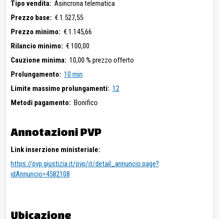
Tipo vendita:
Asincrona telematica
Prezzo base:
€ 1.527,55
Prezzo minimo:
€ 1.145,66
Rilancio minimo:
€ 100,00
Cauzione minima:
10,00 % prezzo offerto
Prolungamento:
10 min
Limite massimo prolungamenti:
12
Metodi pagamento:
Bonifico
Annotazioni PVP
Link inserzione ministeriale:
https://pvp.giustizia.it/pvp/it/detail_annuncio.page?
idAnnuncio=4582108
Ubicazione