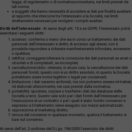
legge, di regolamento o di normativacomunitaria, nei limiti previsti da
tali norme;
a soggetti che hanno necessità di accedere ai dati per finalità ausiliare
al rapporto che intercorre tra l’interessato e la Società, nei limiti
strettamente necessari per svolgere i compiti ausiliari.
Diritti dell’interessato
- Ai sensi degli artt. 15 e ss GDPR, l’interessato potrà
esercitare i seguenti diritti:
accesso: conferma o meno che sia in corso un trattamento dei dati
personali dell’interessato e diritto di accesso agli stessi; non è
possibile rispondere a richieste manifestamente infondate, eccessive
o ripetitive;
rettifica: correggere/ottenere la correzione dei dati personali se errati o
obsoleti e di completarli, se incompleti;
cancellazione/oblio: ottenere, in alcuni casi, la cancellazione dei dati
personali forniti; questo non è un diritto assoluto, in quanto le Società
potrebbero avere motivi legittimi o legali per conservarli;
limitazione: i dati saranno archiviati, ma non potranno essere né trattati,
né elaborati ulteriormente, nei casi previsti dalla normativa;
portabilità: spostare, copiare o trasferire i dati dai database delle
Società a terzi. Questo vale solo per i dati forniti dall’interessato per
l’esecuzione di un contratto o per i quali è stato fornito consenso e
espresso e il trattamento viene eseguito con mezzi automatizzati;
opposizione al marketing diretto;
revoca del consenso in qualsiasi momento, qualora il trattamento si
basi sul consenso.
Ai sensi dell’art. 2-undicies del D.Lgs. 196/2003 l’esercizio dei diritti