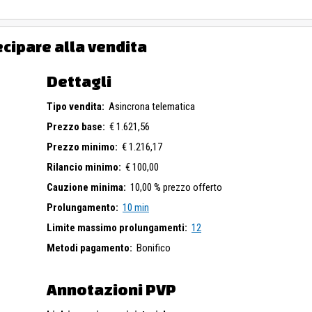
 zona censuaria 5, categoria C6, classe 7, consistenza 15 mq., superf
nsi della legge 24 marzo 1989 n. 122 (c.d. legge Tonioli), l’unità immo
ecipare alla vendita
tivo sita nel comune di Roma e a tal fine è richiesto di allegare all’o
si è divenuti titolari del diritto sull’unità immobiliare alla quale si in
ello allegato all’ordinanza di vendita.
Dettagli
à liberato all’aggiudicazione su richiesta dell’aggiudicatario.
Tipo vendita:
Asincrona telematica
Prezzo base:
€ 1.621,56
Prezzo minimo:
€ 1.216,17
Rilancio minimo:
€ 100,00
Cauzione minima:
10,00 % prezzo offerto
Prolungamento:
10 min
Limite massimo prolungamenti:
12
Metodi pagamento:
Bonifico
Annotazioni PVP