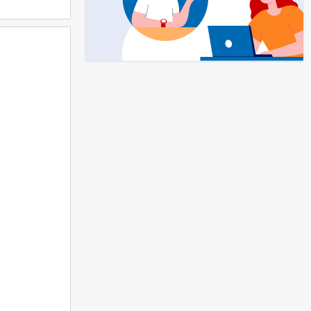
icie catastale
biliare dovrà
fferta di
tende asservire