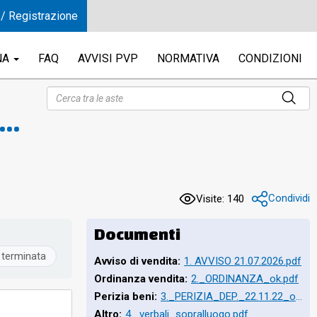
 / Registrazione
NA
FAQ
AVVISI PVP
NORMATIVA
CONDIZIONI
Roma
gna
Condividi
Visite: 140
Documenti
 terminata
Avviso di vendita:
1. AVVISO 21.07.2026.pdf
Ordinanza vendita:
2._ORDINANZA_ok.pdf
lla
Perizia beni:
3._PERIZIA_DEP._22.11.22_ok.pdf
Altro:
4._verbali_sopralluogo.pdf