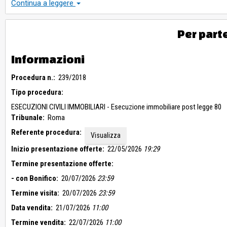
Continua a leggere
del comune di Roma al foglio 608, particella 1285, subalterno 31,
15 mq., rendita euro 107,68 (bene n. 28 dell’elaborato peritale).
Essendo stato l’edificio interrato nel quale ricade realizzato ai se
Per part
essere destinata a pertinenza di altra unità immobiliare a uso abita
vendita apposita dichiarazione completa del titolo in virtù del quale 
quella oggetto di eventuale aggiudicazione, redatta secondo il mod
Informazioni
L’unità immobiliare è nella disponibilità della parte esecutata e sar
Il tutto come meglio descritto nell’elaborato peritale in atti.
Procedura n.:
239/2018
Tipo procedura:
ESECUZIONI CIVILI IMMOBILIARI - Esecuzione immobiliare post legge 80
Tribunale:
Roma
Referente procedura:
Visualizza
Inizio presentazione offerte:
22/05/2026
19:29
Termine presentazione offerte:
- con Bonifico:
20/07/2026
23:59
Termine visita:
20/07/2026
23:59
Data vendita:
21/07/2026
11:00
Termine vendita:
22/07/2026
11:00