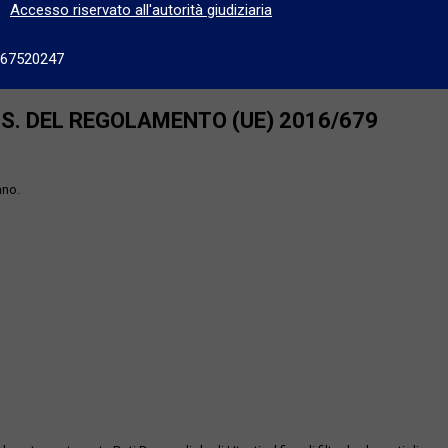
Accesso riservato all'autorità giudiziaria
667520247
SS. DEL REGOLAMENTO (UE) 2016/679
ano.