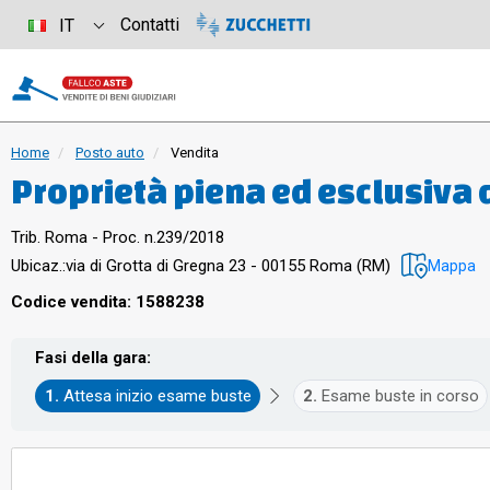
Contatti
IT
Home
Posto auto
Vendita
Proprietà piena ed esclusiva 
(RM), quartiere "Collatino", mu
Trib. Roma - Proc. n.239/2018
23, piano S3, interno 28, posto
Ubicaz.:
via di Grotta di Gregna 23 - 00155 Roma (RM)
Mappa
interrato con destinazione d
Codice vendita: 1588238
superficie lorda di 15 mq. e un
Fasi della gara:
confinante con spazio di mano
Attesa inizio esame buste
Esame buste in corso
sub 30, box auto interno 29 sub
catasto fabbricati del comune 