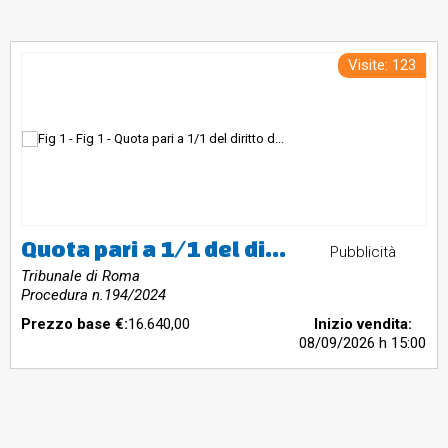
Visite: 123
Quota pari a 1/1 del diritto di proprietà box auto n. 2 di mq. 25 commerciali ubicato al piano S1. sito in Roma – Via Gianluigi Bonelli n. 545.
Pubblicità
Tribunale di Roma
Procedura n.194/2024
Prezzo base €:
16.640,00
Inizio vendita:
08/09/2026
h 15:00