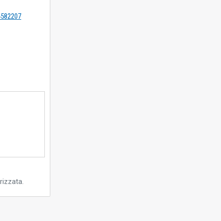
=4582207
rizzata.