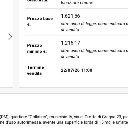
Stato asta:
Iscrizioni chiuse
1.621,56
Prezzo base
oltre oneri di legge, come indicato n
€:
di vendita.
1.216,17
Prezzo
oltre oneri di legge, come indicato n
minimo €:
di vendita.
Termine
22/07/26 11:00
vendita
M), quartiere "Collatino", municipio IV, via di Grotta di Gregna 23, pi
ione d'uso autorimessa, avente una superficie lorda di 15 mq. e un’alte
27 sub 30, box auto interno 29 sub 32, salvo altri, censito al catast