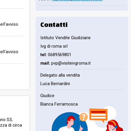
Contatti
ell'avviso
Istituto Vendite Giudiziarie
Ivg di roma srl
ell'avviso
tel:
0689569801
mail:
pvp@visiteivgroma.it
Delegato alla vendita
Luca Bernardini
Giudice
Bianca Ferramosca
ano S3,
zza di circa
o fabbricati