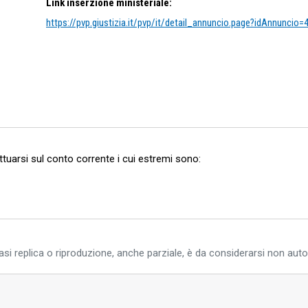
Link inserzione ministeriale:
https://pvp.giustizia.it/pvp/it/detail_annuncio.page?idAnnuncio
ettuarsi sul conto corrente i cui estremi sono:
si replica o riproduzione, anche parziale, è da considerarsi non auto