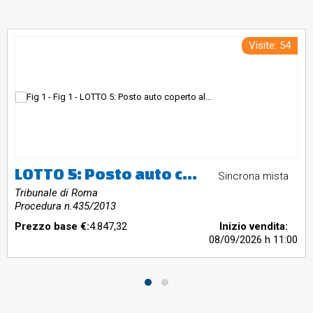
Visite: 54
LOTTO 5: Posto auto coperto al Piano S1 sito in via G. Belardinelli n. 20, nella zona Isola Farnese, Roma
Sincrona mista
Tribunale di Roma
Procedura n.435/2013
Prezzo base €:
4.847,32
Inizio vendita:
08/09/2026
h 11:00