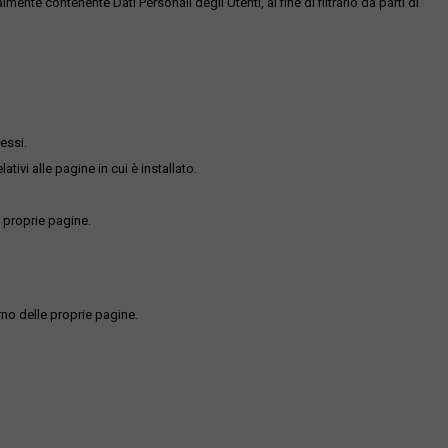
te contenente Dati Personali degli Utenti, al fine di filtrarlo da parti di
essi.
ativi alle pagine in cui è installato.
 proprie pagine.
rno delle proprie pagine.