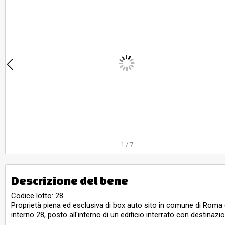
1285, subal
1
/
7
Descrizione del bene
Codice lotto: 28
Proprietà piena ed esclusiva di box auto sito in comune di Roma (R
interno 28, posto all'interno di un edificio interrato con destinaz
2,45 m., confinante con spazio di manovra sub 3, box auto interno 