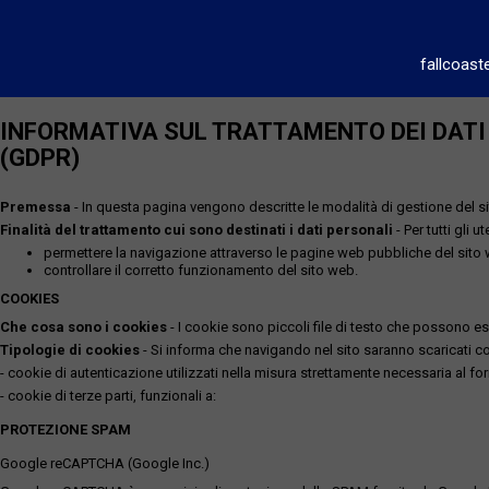
fallcoast
INFORMATIVA SUL TRATTAMENTO DEI DATI P
(GDPR)
Premessa
- In questa pagina vengono descritte le modalità di gestione del sit
Finalità del trattamento cui sono destinati i dati personali
- Per tutti gli 
permettere la navigazione attraverso le pagine web pubbliche del sito
controllare il corretto funzionamento del sito web.
COOKIES
Che cosa sono i cookies
- I cookie sono piccoli file di testo che possono esse
Tipologie di cookies
- Si informa che navigando nel sito saranno scaricati coo
- cookie di autenticazione utilizzati nella misura strettamente necessaria al for
- cookie di terze parti, funzionali a:
PROTEZIONE SPAM
Google reCAPTCHA (Google Inc.)