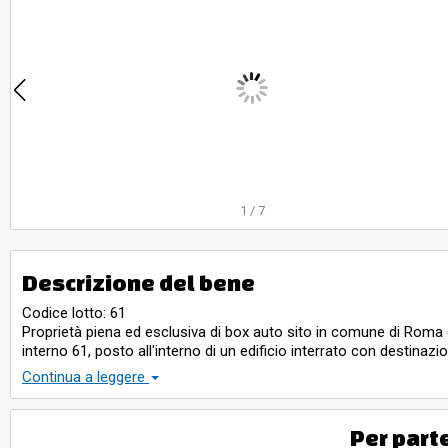
1285, su
1
/
7
Descrizione del bene
Codice lotto: 61
Proprietà piena ed esclusiva di box auto sito in comune di Roma (R
interno 61, posto all'interno di un edificio interrato con destinaz
circa 2,45 m., confinante con spazio di manovra sub 3, box auto in
Continua a leggere
fabbricati del comune di Roma al foglio 608, particella 1285, sub
superficie catastale 14 mq., rendita euro 100,5 (bene n. 61 dell’ela
Essendo stato l’edificio interrato nel quale ricade realizzato ai se
Per part
essere destinata a pertinenza di altra unità immobiliare a uso abita