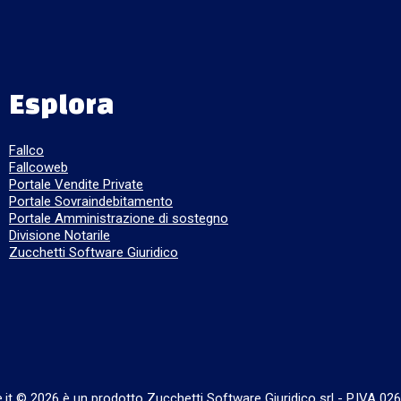
Esplora
Fallco
Fallcoweb
Portale Vendite Private
Portale Sovraindebitamento
Portale Amministrazione di sostegno
Divisione Notarile
Zucchetti Software Giuridico
e.it © 2026 è un prodotto Zucchetti Software Giuridico srl
-
P.IVA 02