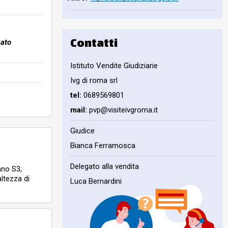
Contatti
cato
Istituto Vendite Giudiziarie
Ivg di roma srl
tel:
0689569801
mail:
pvp@visiteivgroma.it
Giudice
Bianca Ferramosca
Delegato alla vendita
ano S3,
altezza di
Luca Bernardini
catasto
mq.,
biliare dovrà
fferta di