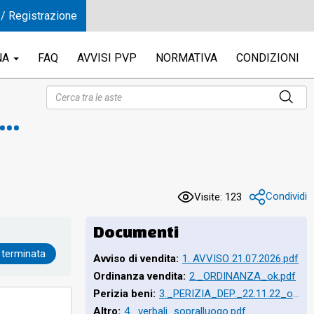
 / Registrazione
NA
FAQ
AVVISI PVP
NORMATIVA
CONDIZIONI
Roma
gna
Condividi
Visite: 123
Documenti
 terminata
Avviso di vendita:
1. AVVISO 21.07.2026.pdf
Ordinanza vendita:
2._ORDINANZA_ok.pdf
lla
Perizia beni:
3._PERIZIA_DEP._22.11.22_ok.pdf
Altro:
4._verbali_sopralluogo.pdf