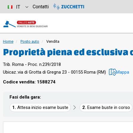
Contatti
IT
Home
Posto auto
Vendita
Proprietà piena ed esclusiva 
(RM), quartiere "Collatino", mu
Trib. Roma - Proc. n.239/2018
23, piano S3, interno 61, posto
Ubicaz.:
via di Grotta di Gregna 23 - 00155 Roma (RM)
Mappa
interrato con destinazione d
Codice vendita: 1588274
superficie lorda di 14,35 mq. e
Fasi della gara:
confinante con spazio di mano
Attesa inizio esame buste
Esame buste in corso
sub 63, box auto interno 62 sub
catasto fabbricati del comune 