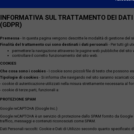
INFORMATIVA SUL TRATTAMENTO DEI DATI P
(GDPR)
Premessa
- In questa pagina vengono descritte le modalità di gestione del sit
Finalità del trattamento cui sono destinati i dati personali
- Per tutti gli 
permettere la navigazione attraverso le pagine web pubbliche del sito
controllare il corretto funzionamento del sito web.
COOKIES
Che cosa sono i cookies
- I cookie sono piccoli file di testo che possono esse
Tipologie di cookies
- Si informa che navigando nel sito saranno scaricati coo
- cookie di autenticazione utilizzati nella misura strettamente necessaria al for
- cookie di terze parti, funzionali a:
PROTEZIONE SPAM
Google reCAPTCHA (Google Inc.)
Google reCAPTCHA è un servizio di protezione dallo SPAM fornito da Google Inc. Q
traffico, messaggi e contenuti riconosciuti come SPAM.
Dati Personali raccolti: Cookie e Dati di Utilizzo secondo quanto specificato da