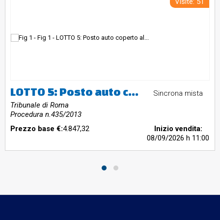
Visite: 51
LOTTO 5: Posto auto coperto al Piano S1 sito in via G. Belardinelli n. 20, nella zona Isola Farnese, Roma
Sincrona mista
Tribunale di Roma
Procedura n.435/2013
Prezzo base €:
4.847,32
Inizio vendita:
08/09/2026
h 11:00