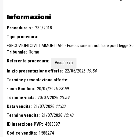
vendita apposita dichiarazione completa del titolo in virtù del quale 
quella oggetto di eventuale aggiudicazione, redatta secondo il mod
Informazioni
L’unità immobiliare è nella disponibilità della parte esecutata e sar
Il tutto come meglio descritto nell’elaborato peritale in atti.
Procedura n.:
239/2018
Tipo procedura:
ESECUZIONI CIVILI IMMOBILIARI - Esecuzione immobiliare post legge 80
Tribunale:
Roma
Referente procedura:
Visualizza
Inizio presentazione offerte:
22/05/2026
19:54
Termine presentazione offerte:
- con Bonifico:
20/07/2026
23:59
Termine visita:
20/07/2026
23:59
Data vendita:
21/07/2026
11:00
Termine vendita:
21/07/2026
12:10
ID inserzione PVP:
4583097
Codice vendita:
1588274