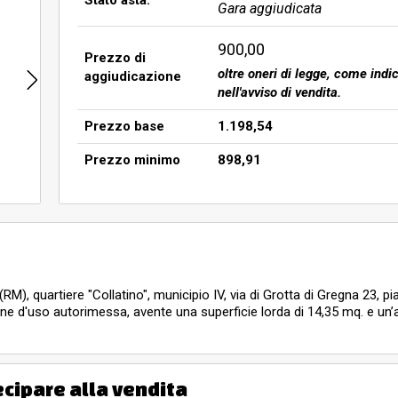
Stato asta:
Gara aggiudicata
900,00
Prezzo di
oltre oneri di legge, come indi
aggiudicazione
nell'avviso di vendita.
Prezzo base
1.198,54
Prezzo minimo
898,91
M), quartiere "Collatino", municipio IV, via di Grotta di Gregna 23, pi
ione d'uso autorimessa, avente una superficie lorda di 14,35 mq. e un’
terno 60 sub 63, box auto interno 62 sub 65, salvo altri, censito al 
alterno 64, zona censuaria 5, categoria C6, classe 7, consistenza 14 
borato peritale).
nsi della legge 24 marzo 1989 n. 122 (c.d. legge Tonioli), l’unità immo
ecipare alla vendita
tivo sita nel comune di Roma e a tal fine è richiesto di allegare all’o