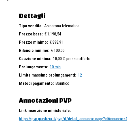
si è divenuti titolari del diritto sull’unità immobiliare alla quale si in
ello allegato all’ordinanza di vendita.
Dettagli
à liberato all’aggiudicazione su richiesta dell’aggiudicatario.
Tipo vendita:
Asincrona telematica
Prezzo base:
€ 1.198,54
Prezzo minimo:
€ 898,91
Rilancio minimo:
€ 100,00
Cauzione minima:
10,00 % prezzo offerto
Prolungamento:
10 min
Limite massimo prolungamenti:
12
Metodi pagamento:
Bonifico
Annotazioni PVP
Link inserzione ministeriale:
https://pvp.giustizia.it/pvp/it/detail_annuncio.page?idAnnuncio