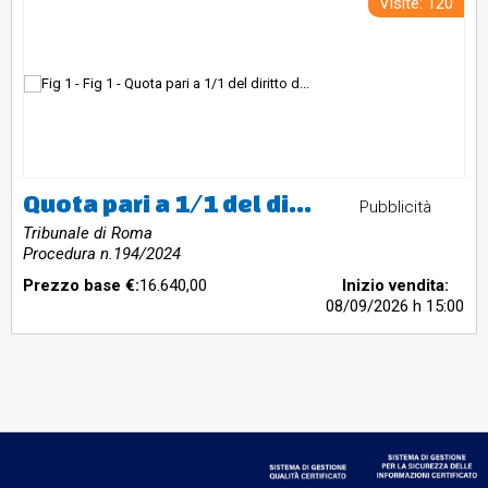
Visite: 120
Quota pari a 1/1 del diritto di proprietà box auto n. 2 di mq. 25 commerciali ubicato al piano S1. sito in Roma – Via Gianluigi Bonelli n. 545.
Pubblicità
Tribunale di Roma
Procedura n.194/2024
Prezzo base €:
16.640,00
Inizio vendita:
08/09/2026
h 15:00