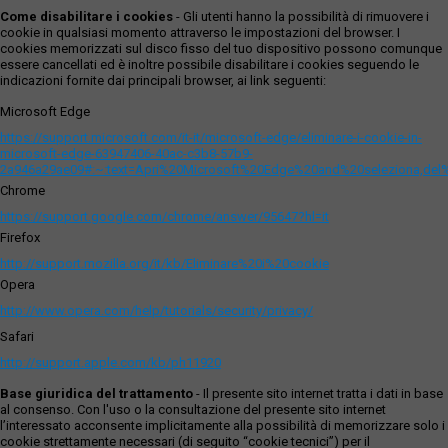
Come disabilitare i cookies
- Gli utenti hanno la possibilità di rimuovere i
cookie in qualsiasi momento attraverso le impostazioni del browser. I
cookies memorizzati sul disco fisso del tuo dispositivo possono comunque
essere cancellati ed è inoltre possibile disabilitare i cookies seguendo le
indicazioni fornite dai principali browser, ai link seguenti:
Microsoft Edge
https://support.microsoft.com/it-it/microsoft-edge/eliminare-i-cookie-in-
microsoft-edge-63947406-40ac-c3b8-57b9-
2a946a29ae09#:~:text=Apri%20Microsoft%20Edge%20and%20seleziona,del
Chrome
https://support.google.com/chrome/answer/95647?hl=it
Firefox
http://support.mozilla.org/it/kb/Eliminare%20i%20cookie
Opera
http://www.opera.com/help/tutorials/security/privacy/
Safari
http://support.apple.com/kb/ph11920
Base giuridica del trattamento
- Il presente sito internet tratta i dati in base
al consenso. Con l'uso o la consultazione del presente sito internet
l’interessato acconsente implicitamente alla possibilità di memorizzare solo i
cookie strettamente necessari (di seguito “cookie tecnici”) per il