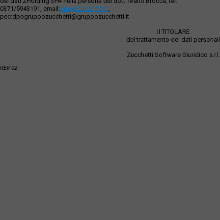
dei dati ZHolding SPA nella persona del dott. Mario Brocca, tel.
0371/5943191, email:
dpo@zucchetti.it
,
pec:dpogruppozucchetti@gruppozucchetti.it
Il TITOLARE
del trattamento dei dati personali
Zucchetti Software Giuridico s.r.l.
REV 02