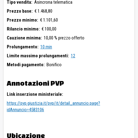
Tipo vendita:
Asincrona telematica
Prezzo base:
€ 1.468,80
Prezzo minimo:
€ 1.101,60
Rilancio minimo:
€ 100,00
Cauzione minima:
10,00 % prezzo offerto
Prolungamento:
10 min
Limite massimo prolungamenti:
12
Metodi pagamento:
Bonifico
Annotazioni PVP
Link inserzione ministeriale:
https://pvp.giustizia.it/pvp/it/detail_annuncio.page?
idAnnuncio=4583106
Ubicazione