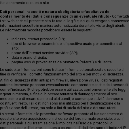
funzionamento di questo sito.
Dati personali raccolti e natura obbligatoria o facoltativa del
conferimento dei dati e conseguenze di un eventuale rifiuto
- Come tutti
i siti web anche il presente sito fa uso di log file, nei quali vengono conservate
informazioni raccolte in maniera automatizzata durante le visite degli utenti.
Le informazioni raccolte potrebbero essere le seguenti:
indirizzo internet protocollo (IP);
tipo di browser e parametri del dispositivo usato per connettersi al
sito;
nome dell'internet service provider (ISP);
data e orario di visita;
pagina web di provenienza del visitatore (referral) e di uscita.
Le suddette informazioni sono trattate in forma automatizzata e raccolte al
fine di verificare il corretto funzionamento del sito e per motivi di sicurezza.
Ai fini di sicurezza (filtri antispam, firewall, rilevazione virus), i dati registrati
automaticamente possono eventualmente comprendere anche dati personali
come l'indirizzo IP, che potrebbe essere utilizzato, conformemente alle leggi
vigenti in materia, al fine di bloccare tentativi di danneggiamento al sito
medesimo o di recare danno ad altri utenti, o comunque attività dannose o
costituenti reato. Tali dati non sono mai utilizzati per l'identificazione o la
profilazione dell'utente, ma solo a fini di tutela del sito e dei suoi utenti.
I sistemi informatici e le procedure software preposte al funzionamento di
questo sito web acquisiscono, nel corso del loro normale esercizio, alcuni
dati personali la cui trasmissione è implicita nell'uso dei protocolli di
comunicazione di Internet. In questa categoria di dati rientrano gli indirizzi IP,