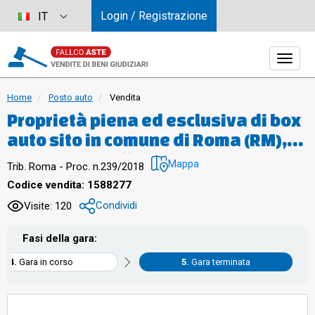
Login / Registrazione
IT
Home
Posto auto
Vendita
Proprietà piena ed esclusiva di box
auto sito in comune di Roma (RM),
quartiere "Collatino", municipio IV,
Mappa
Trib. Roma - Proc. n.239/2018
via di Grotta di Gregna 23, piano S3,
Codice vendita: 1588277
interno 65, posto all'interno di un
Condividi
Visite: 120
edificio interrato con destinazione
d'uso autorimessa, avente una
Fasi della gara:
superficie lorda di 13,65 mq. e
Gara in corso
Gara terminata
un’altezza di circa 2,45 m.,
confinante con spazio di manovra