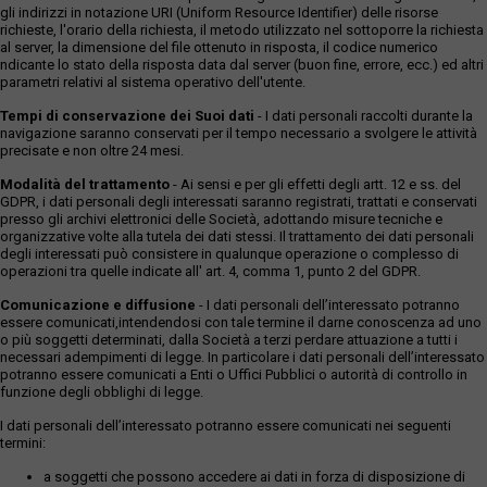
gli indirizzi in notazione URI (Uniform Resource Identifier) delle risorse
richieste, l'orario della richiesta, il metodo utilizzato nel sottoporre la richiesta
al server, la dimensione del file ottenuto in risposta, il codice numerico
ndicante lo stato della risposta data dal server (buon fine, errore, ecc.) ed altri
parametri relativi al sistema operativo dell'utente.
Tempi di conservazione dei Suoi dati
- I dati personali raccolti durante la
navigazione saranno conservati per il tempo necessario a svolgere le attività
precisate e non oltre 24 mesi.
Modalità del trattamento
- Ai sensi e per gli effetti degli artt. 12 e ss. del
GDPR, i dati personali degli interessati saranno registrati, trattati e conservati
presso gli archivi elettronici delle Società, adottando misure tecniche e
organizzative volte alla tutela dei dati stessi. Il trattamento dei dati personali
degli interessati può consistere in qualunque operazione o complesso di
operazioni tra quelle indicate all' art. 4, comma 1, punto 2 del GDPR.
Comunicazione e diffusione
- I dati personali dell’interessato potranno
essere comunicati,intendendosi con tale termine il darne conoscenza ad uno
o più soggetti determinati, dalla Società a terzi perdare attuazione a tutti i
necessari adempimenti di legge. In particolare i dati personali dell’interessato
potranno essere comunicati a Enti o Uffici Pubblici o autorità di controllo in
funzione degli obblighi di legge.
I dati personali dell’interessato potranno essere comunicati nei seguenti
termini:
a soggetti che possono accedere ai dati in forza di disposizione di