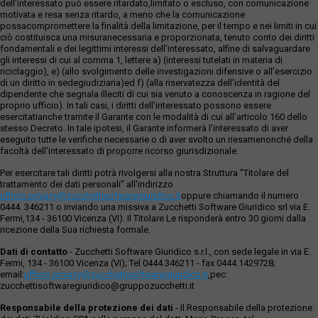
dell’interessato può essere ritardato,limitato o escluso, con comunicazione
motivata e resa senza ritardo, a meno che la comunicazione
possacompromettere la finalità della limitazione, per il tempo e nei limiti in cui
ciò costituisca una misuranecessaria e proporzionata, tenuto conto dei diritti
fondamentali e dei legittimi interessi dell’interessato, alfine di salvaguardare
gli interessi di cui al comma 1, lettere a) (interessi tutelati in materia di
riciclaggio), e) (allo svolgimento delle investigazioni difensive o all’esercizio
di un diritto in sedegiudiziaria)ed f) (alla riservatezza dell’identità del
dipendente che segnala illeciti di cui sia venuto a conoscenza in ragione del
proprio ufficio). In tali casi, i diritti dell’interessato possono essere
esercitatianche tramite il Garante con le modalità di cui all’articolo 160 dello
stesso Decreto. In tale ipotesi, il Garante informerà l’interessato di aver
eseguito tutte le verifiche necessarie o di aver svolto un riesamenonché della
facoltà dell’interessato di proporre ricorso giurisdizionale.
Per esercitare tali diritti potrà rivolgersi alla nostra Struttura "Titolare del
trattamento dei dati personali" all'indirizzo
ufficio.privacy@zucchettisofwaregiuridico.it
oppure chiamando il numero
0444. 346211 o inviando una missiva a Zucchetti Software Giuridico srl via E.
Fermi,134 - 36100 Vicenza (VI). Il Titolare Le risponderà entro 30 giorni dalla
ricezione della Sua richiesta formale.
Dati di contatto
- Zucchetti Software Giuridico s.r.l., con sede legale in via E.
Fermi, 134 - 36100 Vicenza (VI); Tel 0444.346211 - fax 0444.1429728;
email:
ufficio.privacy@zucchettisoftwaregiuridico.it
,pec:
zucchettisoftwaregiuridico@gruppozucchetti.it
Responsabile della protezione dei dati
- Il Responsabile della protezione