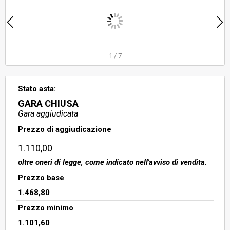
sub 3, box auto interno 64 sub 67,
box auto interno 66 sub 69, salvo
altri, censito al catasto fabbricati
del comune di Roma al foglio 608,
particella 1285, su
1
/
7
Stato asta:
GARA CHIUSA
Gara aggiudicata
Prezzo di aggiudicazione
1.110,00
oltre oneri di legge, come indicato nell'avviso di vendita.
Prezzo base
1.468,80
Prezzo minimo
1.101,60