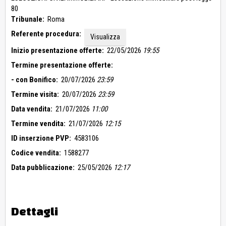
Roma e a tal fine è richiesto di allegare all’offerta di vendita
80
apposita dichiarazione completa del titolo in virtù del quale si
Tribunale:
Roma
è divenuti titolari del diritto sull’unità immobiliare alla quale si
Referente procedura:
intende asservire quella oggetto di eventuale aggiudicazione,
Visualizza
redatta secondo il modello allegato all’ordinanza di vendita.
Inizio presentazione offerte:
22/05/2026
19:55
L’unità immobiliare è nella disponibilità della parte esecutata e
Termine presentazione offerte:
sarà liberato all’aggiudicazione su richiesta
dell’aggiudicatario.
- con Bonifico:
20/07/2026
23:59
Il tutto come meglio descritto nell’elaborato peritale in atti.
Termine visita:
20/07/2026
23:59
Data vendita:
21/07/2026
11:00
Termine vendita:
21/07/2026
12:15
ID inserzione PVP:
4583106
Codice vendita:
1588277
Data pubblicazione:
25/05/2026
12:17
Dettagli