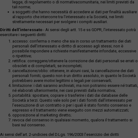
legge, di regolamento o di normativacomunitaria, nei limiti previsti da
tali norme;
a soggetti che hanno necessità di accedere ai dati per finalità ausiliare
al rapporto che intercorre tra l’interessato e la Società, nei limiti
strettamente necessari per svolgere i compiti ausiliari.
Diritti dell’interessato
- Ai sensi degli artt. 15 e ss GDPR, l’interessato potrà
esercitare i seguenti diritti:
accesso: conferma o meno che sia in corso un trattamento dei dati
personali dell’interessato e diritto di accesso agli stessi; non è
possibile rispondere a richieste manifestamente infondate, eccessive
o ripetitive;
rettifica: correggere/ottenere la correzione dei dati personali se errati o
obsoleti e di completarli, se incompleti;
cancellazione/oblio: ottenere, in alcuni casi, la cancellazione dei dati
personali forniti; questo non è un diritto assoluto, in quanto le Società
potrebbero avere motivi legittimi o legali per conservarli;
limitazione: i dati saranno archiviati, ma non potranno essere né trattati,
né elaborati ulteriormente, nei casi previsti dalla normativa;
portabilità: spostare, copiare o trasferire i dati dai database delle
Società a terzi. Questo vale solo per i dati forniti dall’interessato per
l’esecuzione di un contratto o per i quali è stato fornito consenso e
espresso e il trattamento viene eseguito con mezzi automatizzati;
opposizione al marketing diretto;
revoca del consenso in qualsiasi momento, qualora il trattamento si
basi sul consenso.
Ai sensi dell’art. 2-undicies del D.Lgs. 196/2003 l’esercizio dei diritti