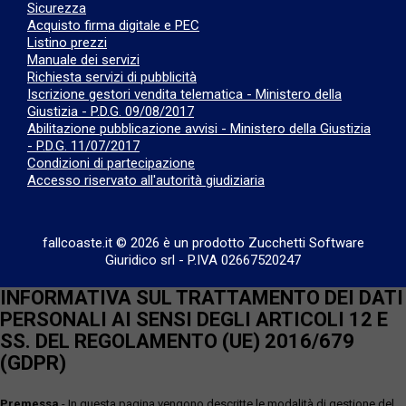
Sicurezza
Acquisto firma digitale e PEC
Listino prezzi
Manuale dei servizi
Richiesta servizi di pubblicità
Iscrizione gestori vendita telematica - Ministero della
Giustizia - P.D.G. 09/08/2017
Abilitazione pubblicazione avvisi - Ministero della Giustizia
- P.D.G. 11/07/2017
Condizioni di partecipazione
Accesso riservato all'autorità giudiziaria
fallcoaste.it © 2026 è un prodotto Zucchetti Software
Giuridico srl
-
P.IVA 02667520247
INFORMATIVA SUL TRATTAMENTO DEI DATI
PERSONALI AI SENSI DEGLI ARTICOLI 12 E
SS. DEL REGOLAMENTO (UE) 2016/679
(GDPR)
Premessa
- In questa pagina vengono descritte le modalità di gestione del