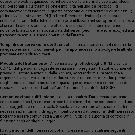
questo sito web acquisiscono, nel corso del loro normale esercizio, alcuni
dati personali la cui trasmissione è implicita nell'uso dei protocolli di
comunicazione di Internet. In questa categoria di dati rientrano gli indirizzi IP,
gli indirizzi in notazione URI (Uniform Resource Identifier) delle risorse
richieste, l'orario della richiesta, il metodo utilizzato nel sottoporre la richiesta
al server, la dimensione del file ottenuto in risposta, il codice numerico
ndicante lo stato della risposta data dal server (buon fine, errore, ecc.) ed altri
parametri relativi al sistema operativo dell'utente.
Tempi di conservazione dei Suoi dati
- I dati personali raccolti durante la
navigazione saranno conservati per il tempo necessario a svolgere le attività
precisate e non oltre 24 mesi.
Modalità del trattamento
- Ai sensi e per gli effetti degli artt. 12 e ss. del
GDPR, i dati personali degli interessati saranno registrati, trattati e conservati
presso gli archivi elettronici delle Società, adottando misure tecniche e
organizzative volte alla tutela dei dati stessi. Il trattamento dei dati personali
degli interessati può consistere in qualunque operazione o complesso di
operazioni tra quelle indicate all' art. 4, comma 1, punto 2 del GDPR.
Comunicazione e diffusione
- I dati personali dell’interessato potranno
essere comunicati,intendendosi con tale termine il darne conoscenza ad uno
o più soggetti determinati, dalla Società a terzi perdare attuazione a tutti i
necessari adempimenti di legge. In particolare i dati personali dell’interessato
potranno essere comunicati a Enti o Uffici Pubblici o autorità di controllo in
funzione degli obblighi di legge.
I dati personali dell’interessato potranno essere comunicati nei seguenti