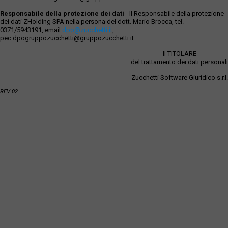
Responsabile della protezione dei dati
- Il Responsabile della protezione
dei dati ZHolding SPA nella persona del dott. Mario Brocca, tel.
0371/5943191, email:
dpo@zucchetti.it
,
pec:dpogruppozucchetti@gruppozucchetti.it
Il TITOLARE
del trattamento dei dati personali
Zucchetti Software Giuridico s.r.l.
REV 02