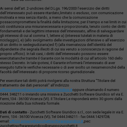
Ai sensi dell’art. 2-undicies del D.Lgs. 196/2003 l’esercizio dei diritti
dell’interessato può essere ritardato,limitato o escluso, con comunicazione
motivata e resa senza ritardo, a meno che la comunicazione
possacompromettere la finalità della limitazione, per il tempo e nei limiti in cui
ciò costituisca una misuranecessaria e proporzionata, tenuto conto dei diritti
fondamentali e dei legittimi interessi dell’interessato, alfine di salvaguardare
gli interessi di cui al comma 1, lettere a) (interessi tutelati in materia di
riciclaggio), e) (allo svolgimento delle investigazioni difensive o all’esercizio
di un diritto in sedegiudiziaria)ed f) (alla riservatezza dell’identità del
dipendente che segnala illeciti di cui sia venuto a conoscenza in ragione del
proprio ufficio). In tali casi, i diritti dell’interessato possono essere
esercitatianche tramite il Garante con le modalità di cui all’articolo 160 dello
stesso Decreto. In tale ipotesi, il Garante informerà l’interessato di aver
eseguito tutte le verifiche necessarie o di aver svolto un riesamenonché della
facoltà dell’interessato di proporre ricorso giurisdizionale.
Per esercitare tali diritti potrà rivolgersi alla nostra Struttura "Titolare del
trattamento dei dati personali" all'indirizzo
ufficio.privacy@zucchettisofwaregiuridico.it
oppure chiamando il numero
0444. 346211 o inviando una missiva a Zucchetti Software Giuridico srl via E.
Fermi,134 - 36100 Vicenza (VI). Il Titolare Le risponderà entro 30 giorni dalla
ricezione della Sua richiesta formale.
Dati di contatto
- Zucchetti Software Giuridico s.r.l., con sede legale in via E.
Fermi, 134 - 36100 Vicenza (VI); Tel 0444.346211 - fax 0444.1429728;
email:
ufficio.privacy@zucchettisoftwaregiuridico.it
,pec:
zucchettisoftwaregiuridico@gruppozucchetti.it