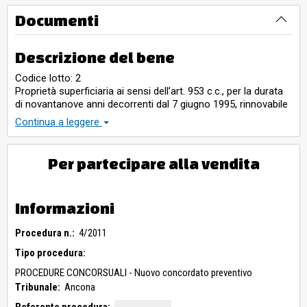
Documenti
Descrizione del bene
Codice lotto: 2
Proprietà superficiaria ai sensi dell’art. 953 c.c., per la durata
di novantanove anni decorrenti dal 7 giugno 1995, rinnovabile
alla scadenza per egual periodo, di un negozio al piano S1
Continua a leggere
identificato con l’interno “13”, censito al Catasto Urbano di
Cattolica
Per partecipare alla vendita
Informazioni
Procedura n.:
4/2011
Tipo procedura:
PROCEDURE CONCORSUALI - Nuovo concordato preventivo
Tribunale:
Ancona