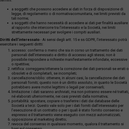
termini:
a soggetti che possono accedere ai dati in forza di disposizione di
legge, di regolamento o di normativacomunitaria, nei limiti previsti da
tali norme;
a soggetti che hanno necessità di accedere ai dati per finalità ausiliare
al rapporto che intercorre tra l’interessato e la Società, nei limiti
strettamente necessari per svolgere i compiti ausiliari.
Diritti dell’interessato
- Ai sensi degli artt. 15 e ss GDPR, l’interessato potrà
esercitare i seguenti diritti:
accesso: conferma o meno che sia in corso un trattamento dei dati
personali dell’interessato e diritto di accesso agli stessi; non è
possibile rispondere a richieste manifestamente infondate, eccessive
o ripetitive;
rettifica: correggere/ottenere la correzione dei dati personali se errati o
obsoleti e di completarli, se incompleti;
cancellazione/oblio: ottenere, in alcuni casi, la cancellazione dei dati
personali forniti; questo non è un diritto assoluto, in quanto le Società
potrebbero avere motivi legittimi o legali per conservarli;
limitazione: i dati saranno archiviati, ma non potranno essere né trattati,
né elaborati ulteriormente, nei casi previsti dalla normativa;
portabilità: spostare, copiare o trasferire i dati dai database delle
Società a terzi. Questo vale solo per i dati forniti dall’interessato per
l’esecuzione di un contratto o per i quali è stato fornito consenso e
espresso e il trattamento viene eseguito con mezzi automatizzati;
opposizione al marketing diretto;
revoca del consenso in qualsiasi momento, qualora il trattamento si
basi sul consenso.