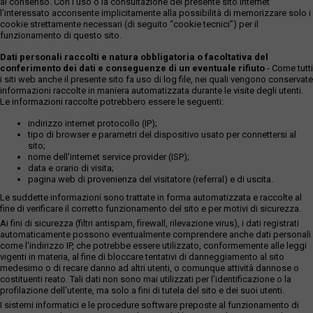
al consenso. Con l'uso o la consultazione del presente sito internet
l’interessato acconsente implicitamente alla possibilità di memorizzare solo i
cookie strettamente necessari (di seguito “cookie tecnici”) per il
funzionamento di questo sito.
Dati personali raccolti e natura obbligatoria o facoltativa del
conferimento dei dati e conseguenze di un eventuale rifiuto
- Come tutti
i siti web anche il presente sito fa uso di log file, nei quali vengono conservate
informazioni raccolte in maniera automatizzata durante le visite degli utenti.
Le informazioni raccolte potrebbero essere le seguenti:
indirizzo internet protocollo (IP);
tipo di browser e parametri del dispositivo usato per connettersi al
sito;
nome dell'internet service provider (ISP);
data e orario di visita;
pagina web di provenienza del visitatore (referral) e di uscita.
Le suddette informazioni sono trattate in forma automatizzata e raccolte al
fine di verificare il corretto funzionamento del sito e per motivi di sicurezza.
Ai fini di sicurezza (filtri antispam, firewall, rilevazione virus), i dati registrati
automaticamente possono eventualmente comprendere anche dati personali
come l'indirizzo IP, che potrebbe essere utilizzato, conformemente alle leggi
vigenti in materia, al fine di bloccare tentativi di danneggiamento al sito
medesimo o di recare danno ad altri utenti, o comunque attività dannose o
costituenti reato. Tali dati non sono mai utilizzati per l'identificazione o la
profilazione dell'utente, ma solo a fini di tutela del sito e dei suoi utenti.
I sistemi informatici e le procedure software preposte al funzionamento di