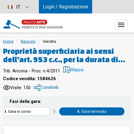
Login / Registrazione
IT
Home
Negozio
Vendita
Proprietà superficiaria ai sensi
dell’art. 953 c.c., per la durata di
novantanove anni decorrenti dal 7
Mappa
Trib. Ancona - Proc. n.4/2011
giugno 1995, rinnovabile alla
Codice vendita: 1584626
scadenza per egual periodo, di un
Condividi
Visite: 150
negozio al piano S1 identificato con
l’interno “13”, censito al Catasto
Fasi della gara:
Urbano di Cattolica
Gara in corso
Gara terminata