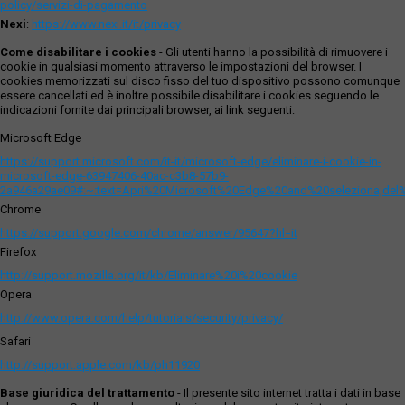
policy/servizi-di-pagamento
Nexi
:
https://www.nexi.it/it/privacy
Come disabilitare i cookies
- Gli utenti hanno la possibilità di rimuovere i
cookie in qualsiasi momento attraverso le impostazioni del browser. I
cookies memorizzati sul disco fisso del tuo dispositivo possono comunque
essere cancellati ed è inoltre possibile disabilitare i cookies seguendo le
indicazioni fornite dai principali browser, ai link seguenti:
Microsoft Edge
https://support.microsoft.com/it-it/microsoft-edge/eliminare-i-cookie-in-
microsoft-edge-63947406-40ac-c3b8-57b9-
2a946a29ae09#:~:text=Apri%20Microsoft%20Edge%20and%20seleziona,del
Chrome
https://support.google.com/chrome/answer/95647?hl=it
Firefox
http://support.mozilla.org/it/kb/Eliminare%20i%20cookie
Opera
http://www.opera.com/help/tutorials/security/privacy/
Safari
http://support.apple.com/kb/ph11920
Base giuridica del trattamento
- Il presente sito internet tratta i dati in base