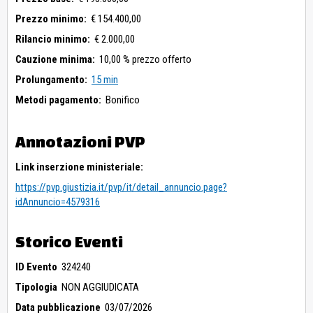
Prezzo minimo:
€ 154.400,00
Rilancio minimo:
€ 2.000,00
Cauzione minima:
10,00 % prezzo offerto
Prolungamento:
15 min
Metodi pagamento:
Bonifico
Annotazioni PVP
Link inserzione ministeriale:
https://pvp.giustizia.it/pvp/it/detail_annuncio.page?
idAnnuncio=4579316
Storico Eventi
ID Evento
324240
Tipologia
NON AGGIUDICATA
Data pubblicazione
03/07/2026