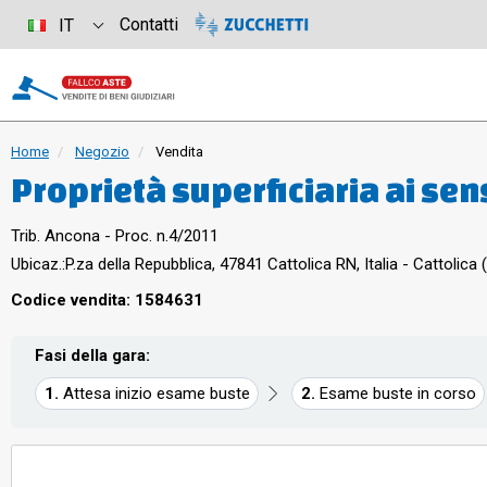
Contatti
IT
Home
Negozio
Vendita
Proprietà superficiaria ai sensi
di novantanove anni decorrent
Trib. Ancona - Proc. n.4/2011
alla scadenza per egual perio
Ubicaz.:
P.za della Repubblica, 47841 Cattolica RN, Italia - Cattolica 
identificato con l’interno “11
Codice vendita: 1584631
Cattolica
Fasi della gara:
Attesa inizio esame buste
Esame buste in corso