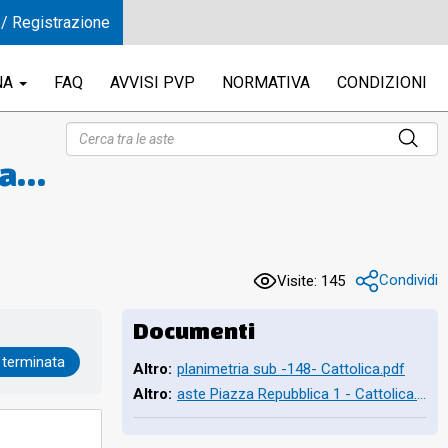
 / Registrazione
NA
FAQ
AVVISI PVP
NORMATIVA
CONDIZIONI
ta
le
Condividi
Visite: 145
Documenti
 terminata
Altro:
planimetria sub -148- Cattolica.pdf
Altro:
aste Piazza Repubblica 1 - Cattolica.pdf