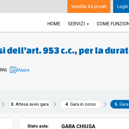
Vendite tra privati
Login
HOME
SERVIZI
COME FUNZIO
 dell’art. 953 c.c., per la dura
i dal 7 giugno 1995, rinnovabi
do, di un negozio al piano S1
(RN)
Mappa
”, censito al Catasto Urbano di
Attesa avvio gara
Gara in corso
Gara
GARA CHIUSA
Stato asta: