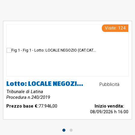
Visite: 124
Lotto: LOCALE NEGOZIO (CAT.CATASTALE C/1). SI EVIDENZIA CHE OGGETTO DI PIGNORAMENTO E' CATASTALMENTE IL C/1 CHE ALLO STATO RISULTA ADIBITO AD ABITAZIONE, COME MEGLIO DESCRITTO IN PERIZIA., FABBRICATO PER CIVILE ABITAZIONE (CAT.CATASTALE A/2 - PIANO T-1 - VANI 9)
Pubblicità
Tribunale di Latina
Procedura n.240/2019
Prezzo base €:
77.946,00
Inizio vendita:
08/09/2026
h 16:00