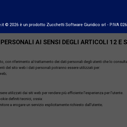
e.it © 2026 è un prodotto Zucchetti Software Giuridico srl
-
P.IVA 02
ERSONALI AI SENSI DEGLI ARTICOLI 12 E 
o, con riferimento al trattamento dei dati personali degli utenti che lo consult
utenti del sito web i dati personali potranno essere utilizzati per:
 web;
re utilizzati dai siti web per rendere più efficiente l'esperienza per l'utente.
kie definiti tecnici, ossia:
nitore a erogare un servizio esplicitamente richiesto dall'utente;