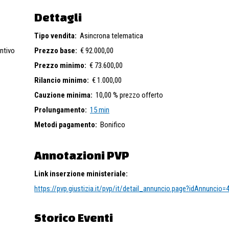
Dettagli
Tipo vendita:
Asincrona telematica
ntivo
Prezzo base:
€ 92.000,00
Prezzo minimo:
€ 73.600,00
Rilancio minimo:
€ 1.000,00
Cauzione minima:
10,00 % prezzo offerto
Prolungamento:
15 min
Metodi pagamento:
Bonifico
Annotazioni PVP
Link inserzione ministeriale:
https://pvp.giustizia.it/pvp/it/detail_annuncio.page?idAnnuncio
Storico Eventi