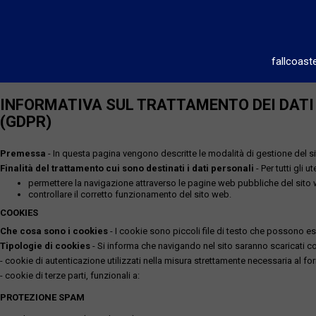
fallcoast
INFORMATIVA SUL TRATTAMENTO DEI DATI P
(GDPR)
Premessa
- In questa pagina vengono descritte le modalità di gestione del sit
Finalità del trattamento cui sono destinati i dati personali
- Per tutti gli 
permettere la navigazione attraverso le pagine web pubbliche del sito
controllare il corretto funzionamento del sito web.
COOKIES
Che cosa sono i cookies
- I cookie sono piccoli file di testo che possono esse
Tipologie di cookies
- Si informa che navigando nel sito saranno scaricati coo
- cookie di autenticazione utilizzati nella misura strettamente necessaria al for
- cookie di terze parti, funzionali a:
PROTEZIONE SPAM