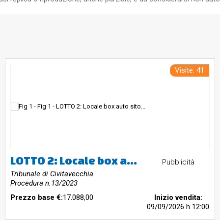
Visite: 41
LOTTO 2: Locale box auto sito nel Comune di Santa Marinella, Via Etruria interno, 23 piano S1.
Pubblicità
Tribunale di Civitavecchia
Procedura n.13/2023
Prezzo base €:
17.088,00
Inizio vendita:
09/09/2026
h 12:00