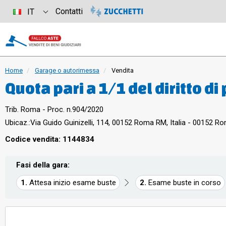
Contatti
IT
Home
Garage o autorimessa
Vendita
Quota pari a 1/1 del diritto di
auto posto al piano terra del 
Trib. Roma - Proc. n.904/2020
Roma, Quartiere XII Gianicol
Ubicaz.:
Via Guido Guinizelli, 114, 00152 Roma RM, Italia - 00152 R
(ex XVI), alla Via Guido Guiniz
Codice vendita: 1144834
commerciale complessiva di c
Fasi della gara:
Attesa inizio esame buste
Esame buste in corso