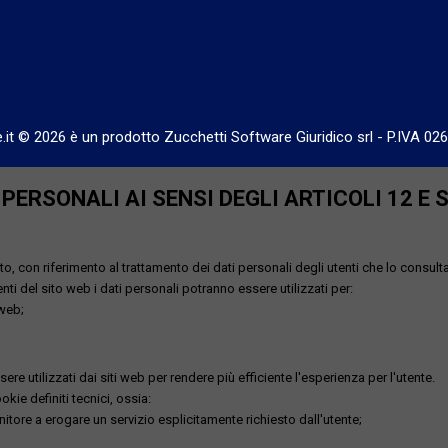
e.it © 2026 è un prodotto Zucchetti Software Giuridico srl
-
P.IVA 02
ERSONALI AI SENSI DEGLI ARTICOLI 12 E 
o, con riferimento al trattamento dei dati personali degli utenti che lo consult
utenti del sito web i dati personali potranno essere utilizzati per:
 web;
re utilizzati dai siti web per rendere più efficiente l'esperienza per l'utente.
kie definiti tecnici, ossia:
nitore a erogare un servizio esplicitamente richiesto dall'utente;