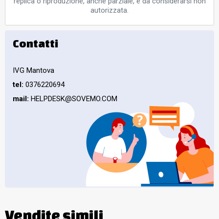
replica o riproduzione, anche parziale, è da considerarsi non
autorizzata.
Contatti
IVG Mantova
tel:
0376220694
mail:
HELPDESK@SOVEMO.COM
Vendite simili