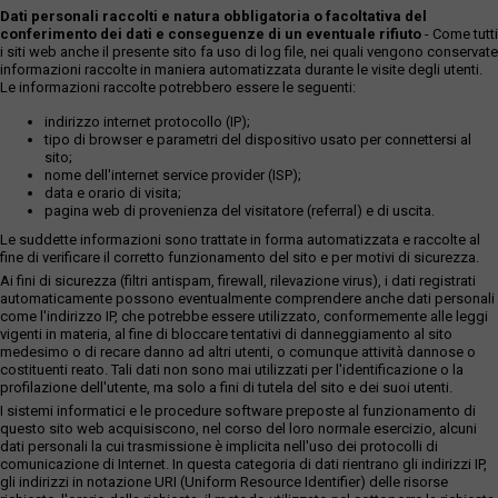
Dati personali raccolti e natura obbligatoria o facoltativa del
conferimento dei dati e conseguenze di un eventuale rifiuto
- Come tutti
i siti web anche il presente sito fa uso di log file, nei quali vengono conservate
informazioni raccolte in maniera automatizzata durante le visite degli utenti.
Le informazioni raccolte potrebbero essere le seguenti:
indirizzo internet protocollo (IP);
tipo di browser e parametri del dispositivo usato per connettersi al
sito;
nome dell'internet service provider (ISP);
data e orario di visita;
pagina web di provenienza del visitatore (referral) e di uscita.
Le suddette informazioni sono trattate in forma automatizzata e raccolte al
fine di verificare il corretto funzionamento del sito e per motivi di sicurezza.
Ai fini di sicurezza (filtri antispam, firewall, rilevazione virus), i dati registrati
automaticamente possono eventualmente comprendere anche dati personali
come l'indirizzo IP, che potrebbe essere utilizzato, conformemente alle leggi
vigenti in materia, al fine di bloccare tentativi di danneggiamento al sito
medesimo o di recare danno ad altri utenti, o comunque attività dannose o
costituenti reato. Tali dati non sono mai utilizzati per l'identificazione o la
profilazione dell'utente, ma solo a fini di tutela del sito e dei suoi utenti.
I sistemi informatici e le procedure software preposte al funzionamento di
questo sito web acquisiscono, nel corso del loro normale esercizio, alcuni
dati personali la cui trasmissione è implicita nell'uso dei protocolli di
comunicazione di Internet. In questa categoria di dati rientrano gli indirizzi IP,
gli indirizzi in notazione URI (Uniform Resource Identifier) delle risorse