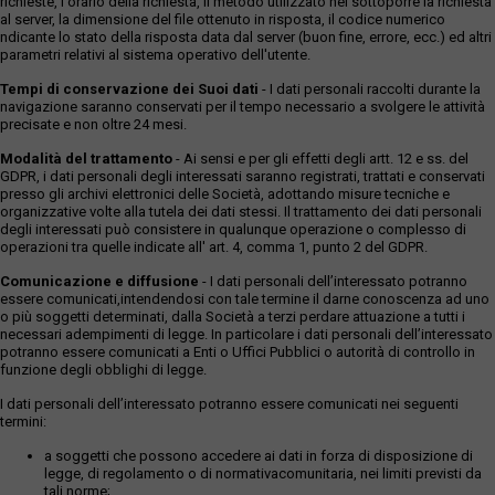
richieste, l'orario della richiesta, il metodo utilizzato nel sottoporre la richiesta
al server, la dimensione del file ottenuto in risposta, il codice numerico
ndicante lo stato della risposta data dal server (buon fine, errore, ecc.) ed altri
parametri relativi al sistema operativo dell'utente.
Tempi di conservazione dei Suoi dati
- I dati personali raccolti durante la
navigazione saranno conservati per il tempo necessario a svolgere le attività
precisate e non oltre 24 mesi.
Modalità del trattamento
- Ai sensi e per gli effetti degli artt. 12 e ss. del
GDPR, i dati personali degli interessati saranno registrati, trattati e conservati
presso gli archivi elettronici delle Società, adottando misure tecniche e
organizzative volte alla tutela dei dati stessi. Il trattamento dei dati personali
degli interessati può consistere in qualunque operazione o complesso di
operazioni tra quelle indicate all' art. 4, comma 1, punto 2 del GDPR.
Comunicazione e diffusione
- I dati personali dell’interessato potranno
essere comunicati,intendendosi con tale termine il darne conoscenza ad uno
o più soggetti determinati, dalla Società a terzi perdare attuazione a tutti i
necessari adempimenti di legge. In particolare i dati personali dell’interessato
potranno essere comunicati a Enti o Uffici Pubblici o autorità di controllo in
funzione degli obblighi di legge.
I dati personali dell’interessato potranno essere comunicati nei seguenti
termini:
a soggetti che possono accedere ai dati in forza di disposizione di
legge, di regolamento o di normativacomunitaria, nei limiti previsti da
tali norme;