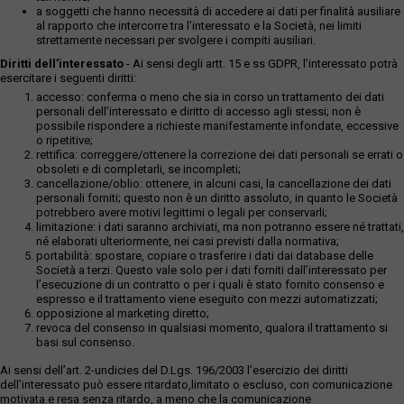
a soggetti che hanno necessità di accedere ai dati per finalità ausiliare
al rapporto che intercorre tra l’interessato e la Società, nei limiti
strettamente necessari per svolgere i compiti ausiliari.
Diritti dell’interessato
- Ai sensi degli artt. 15 e ss GDPR, l’interessato potrà
esercitare i seguenti diritti:
accesso: conferma o meno che sia in corso un trattamento dei dati
personali dell’interessato e diritto di accesso agli stessi; non è
possibile rispondere a richieste manifestamente infondate, eccessive
o ripetitive;
rettifica: correggere/ottenere la correzione dei dati personali se errati o
obsoleti e di completarli, se incompleti;
cancellazione/oblio: ottenere, in alcuni casi, la cancellazione dei dati
personali forniti; questo non è un diritto assoluto, in quanto le Società
potrebbero avere motivi legittimi o legali per conservarli;
limitazione: i dati saranno archiviati, ma non potranno essere né trattati,
né elaborati ulteriormente, nei casi previsti dalla normativa;
portabilità: spostare, copiare o trasferire i dati dai database delle
Società a terzi. Questo vale solo per i dati forniti dall’interessato per
l’esecuzione di un contratto o per i quali è stato fornito consenso e
espresso e il trattamento viene eseguito con mezzi automatizzati;
opposizione al marketing diretto;
revoca del consenso in qualsiasi momento, qualora il trattamento si
basi sul consenso.
Ai sensi dell’art. 2-undicies del D.Lgs. 196/2003 l’esercizio dei diritti
dell’interessato può essere ritardato,limitato o escluso, con comunicazione
motivata e resa senza ritardo, a meno che la comunicazione