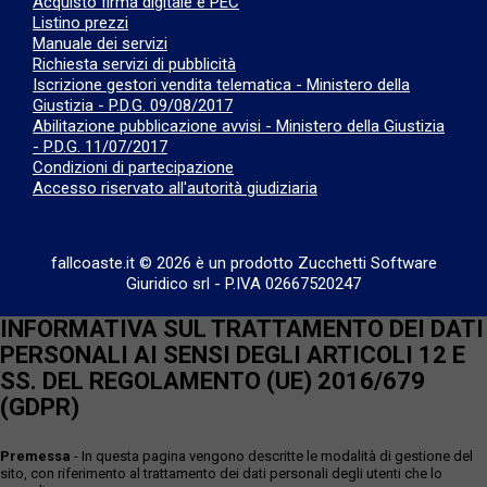
Acquisto firma digitale e PEC
Listino prezzi
Manuale dei servizi
Richiesta servizi di pubblicità
Iscrizione gestori vendita telematica - Ministero della
Giustizia - P.D.G. 09/08/2017
Abilitazione pubblicazione avvisi - Ministero della Giustizia
- P.D.G. 11/07/2017
Condizioni di partecipazione
Accesso riservato all'autorità giudiziaria
fallcoaste.it © 2026 è un prodotto Zucchetti Software
Giuridico srl
-
P.IVA 02667520247
INFORMATIVA SUL TRATTAMENTO DEI DATI
PERSONALI AI SENSI DEGLI ARTICOLI 12 E
SS. DEL REGOLAMENTO (UE) 2016/679
(GDPR)
Premessa
- In questa pagina vengono descritte le modalità di gestione del
sito, con riferimento al trattamento dei dati personali degli utenti che lo