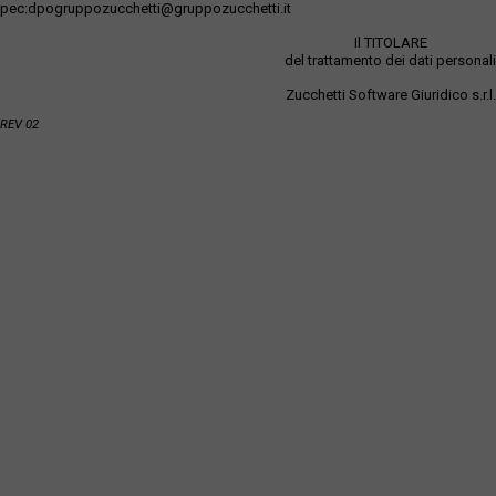
pec:dpogruppozucchetti@gruppozucchetti.it
Il TITOLARE
del trattamento dei dati personali
Zucchetti Software Giuridico s.r.l.
REV 02