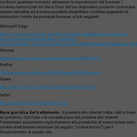
cookie in qualsiasi momento attraverso le impostazioni del browser. I
cookies memorizzati sul disco fisso del tuo dispositivo possono comunque
essere cancellati ed è inoltre possibile disabilitare i cookies seguendo le
indicazioni fornite dai principali browser, ai link seguenti:
Microsoft Edge
https://support.microsoft.com/it-it/microsoft-edge/eliminare-i-cookie-in-
microsoft-edge-63947406-40ac-c3b8-57b9-
2a946a29ae09#:~:text=Apri%20Microsoft%20Edge%20and%20seleziona,del
Chrome
https://support.google.com/chrome/answer/95647?hl=it
Firefox
http://support.mozilla.org/it/kb/Eliminare%20i%20cookie
Opera
http://www.opera.com/help/tutorials/security/privacy/
Safari
http://support.apple.com/kb/ph11920
Base giuridica del trattamento
- Il presente sito internet tratta i dati in base
al consenso. Con l'uso o la consultazione del presente sito internet
l’interessato acconsente implicitamente alla possibilità di memorizzare solo i
cookie strettamente necessari (di seguito “cookie tecnici”) per il
funzionamento di questo sito.