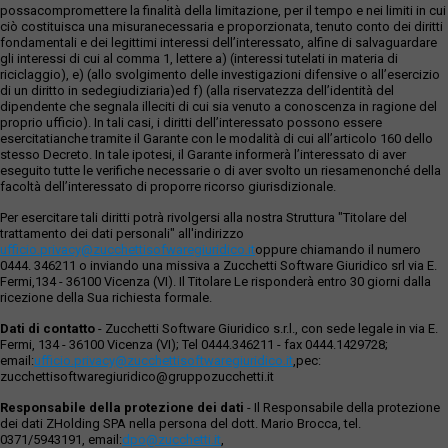
possacompromettere la finalità della limitazione, per il tempo e nei limiti in cui
ciò costituisca una misuranecessaria e proporzionata, tenuto conto dei diritti
fondamentali e dei legittimi interessi dell’interessato, alfine di salvaguardare
gli interessi di cui al comma 1, lettere a) (interessi tutelati in materia di
riciclaggio), e) (allo svolgimento delle investigazioni difensive o all’esercizio
di un diritto in sedegiudiziaria)ed f) (alla riservatezza dell’identità del
dipendente che segnala illeciti di cui sia venuto a conoscenza in ragione del
proprio ufficio). In tali casi, i diritti dell’interessato possono essere
esercitatianche tramite il Garante con le modalità di cui all’articolo 160 dello
stesso Decreto. In tale ipotesi, il Garante informerà l’interessato di aver
eseguito tutte le verifiche necessarie o di aver svolto un riesamenonché della
facoltà dell’interessato di proporre ricorso giurisdizionale.
Per esercitare tali diritti potrà rivolgersi alla nostra Struttura "Titolare del
trattamento dei dati personali" all'indirizzo
ufficio.privacy@zucchettisofwaregiuridico.it
oppure chiamando il numero
0444. 346211 o inviando una missiva a Zucchetti Software Giuridico srl via E.
Fermi,134 - 36100 Vicenza (VI). Il Titolare Le risponderà entro 30 giorni dalla
ricezione della Sua richiesta formale.
Dati di contatto
- Zucchetti Software Giuridico s.r.l., con sede legale in via E.
Fermi, 134 - 36100 Vicenza (VI); Tel 0444.346211 - fax 0444.1429728;
email:
ufficio.privacy@zucchettisoftwaregiuridico.it
,pec:
zucchettisoftwaregiuridico@gruppozucchetti.it
Responsabile della protezione dei dati
- Il Responsabile della protezione
dei dati ZHolding SPA nella persona del dott. Mario Brocca, tel.
0371/5943191, email:
dpo@zucchetti.it
,