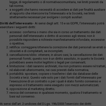
legge, di regolamento o di normativacomunitaria, nei limiti previsti da
tali norme;
a soggetti che hanno necessità di accedere ai dati per finalità ausiliare
al rapporto che intercorre tra l’interessato e la Società, nei limiti
strettamente necessari per svolgere i compiti ausiliari.
Diritti dell’interessato
- Ai sensi degli artt. 15 e ss GDPR, l’interessato potrà
esercitare i seguenti diritti:
accesso: conferma o meno che sia in corso un trattamento dei dati
personali dell’interessato e diritto di accesso agli stessi; non è
possibile rispondere a richieste manifestamente infondate, eccessive
o ripetitive;
rettifica: correggere/ottenere la correzione dei dati personali se errati o
obsoleti e di completarli, se incompleti;
cancellazione/oblio: ottenere, in alcuni casi, la cancellazione dei dati
personali forniti; questo non è un diritto assoluto, in quanto le Società
potrebbero avere motivi legittimi o legali per conservarli;
limitazione: i dati saranno archiviati, ma non potranno essere né trattati,
né elaborati ulteriormente, nei casi previsti dalla normativa;
portabilità: spostare, copiare o trasferire i dati dai database delle
Società a terzi. Questo vale solo per i dati forniti dall’interessato per
l’esecuzione di un contratto o per i quali è stato fornito consenso e
espresso e il trattamento viene eseguito con mezzi automatizzati;
opposizione al marketing diretto;
revoca del consenso in qualsiasi momento, qualora il trattamento si
basi sul consenso.
Ai sensi dell’art. 2-undicies del D.Lgs. 196/2003 l’esercizio dei diritti