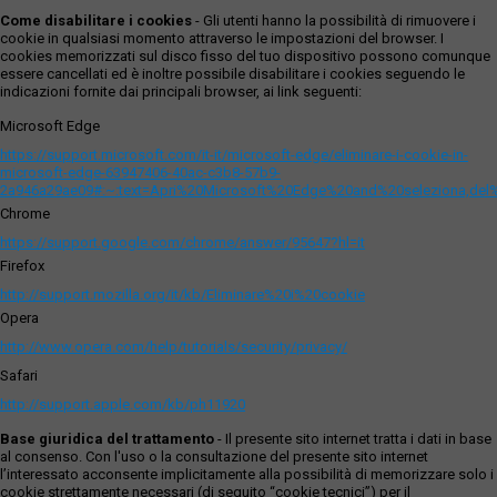
Come disabilitare i cookies
- Gli utenti hanno la possibilità di rimuovere i
cookie in qualsiasi momento attraverso le impostazioni del browser. I
cookies memorizzati sul disco fisso del tuo dispositivo possono comunque
essere cancellati ed è inoltre possibile disabilitare i cookies seguendo le
indicazioni fornite dai principali browser, ai link seguenti:
Microsoft Edge
https://support.microsoft.com/it-it/microsoft-edge/eliminare-i-cookie-in-
microsoft-edge-63947406-40ac-c3b8-57b9-
2a946a29ae09#:~:text=Apri%20Microsoft%20Edge%20and%20seleziona,del
Chrome
https://support.google.com/chrome/answer/95647?hl=it
Firefox
http://support.mozilla.org/it/kb/Eliminare%20i%20cookie
Opera
http://www.opera.com/help/tutorials/security/privacy/
Safari
http://support.apple.com/kb/ph11920
Base giuridica del trattamento
- Il presente sito internet tratta i dati in base
al consenso. Con l'uso o la consultazione del presente sito internet
l’interessato acconsente implicitamente alla possibilità di memorizzare solo i
cookie strettamente necessari (di seguito “cookie tecnici”) per il