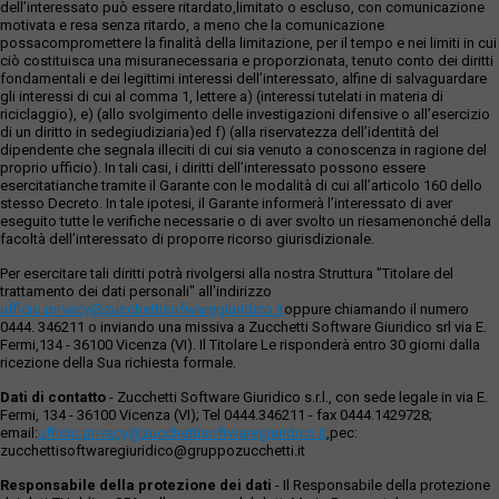
dell’interessato può essere ritardato,limitato o escluso, con comunicazione
motivata e resa senza ritardo, a meno che la comunicazione
possacompromettere la finalità della limitazione, per il tempo e nei limiti in cui
ciò costituisca una misuranecessaria e proporzionata, tenuto conto dei diritti
fondamentali e dei legittimi interessi dell’interessato, alfine di salvaguardare
gli interessi di cui al comma 1, lettere a) (interessi tutelati in materia di
riciclaggio), e) (allo svolgimento delle investigazioni difensive o all’esercizio
di un diritto in sedegiudiziaria)ed f) (alla riservatezza dell’identità del
dipendente che segnala illeciti di cui sia venuto a conoscenza in ragione del
proprio ufficio). In tali casi, i diritti dell’interessato possono essere
esercitatianche tramite il Garante con le modalità di cui all’articolo 160 dello
stesso Decreto. In tale ipotesi, il Garante informerà l’interessato di aver
eseguito tutte le verifiche necessarie o di aver svolto un riesamenonché della
facoltà dell’interessato di proporre ricorso giurisdizionale.
Per esercitare tali diritti potrà rivolgersi alla nostra Struttura "Titolare del
trattamento dei dati personali" all'indirizzo
ufficio.privacy@zucchettisofwaregiuridico.it
oppure chiamando il numero
0444. 346211 o inviando una missiva a Zucchetti Software Giuridico srl via E.
Fermi,134 - 36100 Vicenza (VI). Il Titolare Le risponderà entro 30 giorni dalla
ricezione della Sua richiesta formale.
Dati di contatto
- Zucchetti Software Giuridico s.r.l., con sede legale in via E.
Fermi, 134 - 36100 Vicenza (VI); Tel 0444.346211 - fax 0444.1429728;
email:
ufficio.privacy@zucchettisoftwaregiuridico.it
,pec:
zucchettisoftwaregiuridico@gruppozucchetti.it
Responsabile della protezione dei dati
- Il Responsabile della protezione