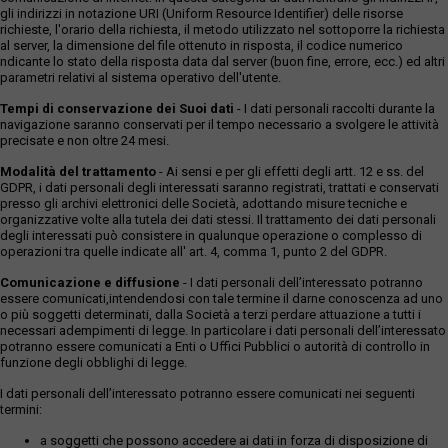
gli indirizzi in notazione URI (Uniform Resource Identifier) delle risorse
richieste, l'orario della richiesta, il metodo utilizzato nel sottoporre la richiesta
al server, la dimensione del file ottenuto in risposta, il codice numerico
ndicante lo stato della risposta data dal server (buon fine, errore, ecc.) ed altri
parametri relativi al sistema operativo dell'utente.
Tempi di conservazione dei Suoi dati
- I dati personali raccolti durante la
navigazione saranno conservati per il tempo necessario a svolgere le attività
precisate e non oltre 24 mesi.
Modalità del trattamento
- Ai sensi e per gli effetti degli artt. 12 e ss. del
GDPR, i dati personali degli interessati saranno registrati, trattati e conservati
presso gli archivi elettronici delle Società, adottando misure tecniche e
organizzative volte alla tutela dei dati stessi. Il trattamento dei dati personali
degli interessati può consistere in qualunque operazione o complesso di
operazioni tra quelle indicate all' art. 4, comma 1, punto 2 del GDPR.
Comunicazione e diffusione
- I dati personali dell’interessato potranno
essere comunicati,intendendosi con tale termine il darne conoscenza ad uno
o più soggetti determinati, dalla Società a terzi perdare attuazione a tutti i
necessari adempimenti di legge. In particolare i dati personali dell’interessato
potranno essere comunicati a Enti o Uffici Pubblici o autorità di controllo in
funzione degli obblighi di legge.
I dati personali dell’interessato potranno essere comunicati nei seguenti
termini:
a soggetti che possono accedere ai dati in forza di disposizione di