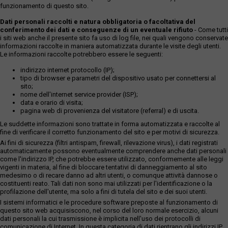
funzionamento di questo sito.
Dati personali raccolti e natura obbligatoria o facoltativa del
conferimento dei dati e conseguenze di un eventuale rifiuto
- Come tutti
i siti web anche il presente sito fa uso di log file, nei quali vengono conservate
informazioni raccolte in maniera automatizzata durante le visite degli utenti.
Le informazioni raccolte potrebbero essere le seguenti:
indirizzo internet protocollo (IP);
tipo di browser e parametri del dispositivo usato per connettersi al
sito;
nome dell'internet service provider (ISP);
data e orario di visita;
pagina web di provenienza del visitatore (referral) e di uscita.
Le suddette informazioni sono trattate in forma automatizzata e raccolte al
fine di verificare il corretto funzionamento del sito e per motivi di sicurezza.
Ai fini di sicurezza (filtri antispam, firewall, rilevazione virus), i dati registrati
automaticamente possono eventualmente comprendere anche dati personali
come l'indirizzo IP, che potrebbe essere utilizzato, conformemente alle leggi
vigenti in materia, al fine di bloccare tentativi di danneggiamento al sito
medesimo o di recare danno ad altri utenti, o comunque attività dannose o
costituenti reato. Tali dati non sono mai utilizzati per l'identificazione o la
profilazione dell'utente, ma solo a fini di tutela del sito e dei suoi utenti.
I sistemi informatici e le procedure software preposte al funzionamento di
questo sito web acquisiscono, nel corso del loro normale esercizio, alcuni
dati personali la cui trasmissione è implicita nell'uso dei protocolli di
comunicazione di Internet. In questa categoria di dati rientrano gli indirizzi IP,