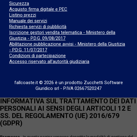
Sicurezza
Acquisto firma digitale e PEC
Listino prezzi
Manuale dei servizi
Richiesta servizi di pubblicità
Iscrizione gestori vendita telematica - Ministero della
Giustizia - P.D.G. 09/08/2017
Abilitazione pubblicazione avvisi - Ministero della Giustizia
- P.D.G. 11/07/2017
Condizioni di partecipazione
Accesso riservato all'autorità giudiziaria
fallcoaste.it © 2026 è un prodotto Zucchetti Software
Giuridico srl
-
P.IVA 02667520247
INFORMATIVA SUL TRATTAMENTO DEI DATI
PERSONALI AI SENSI DEGLI ARTICOLI 12 E
SS. DEL REGOLAMENTO (UE) 2016/679
(GDPR)
Premessa
- In questa pagina vengono descritte le modalità di gestione del