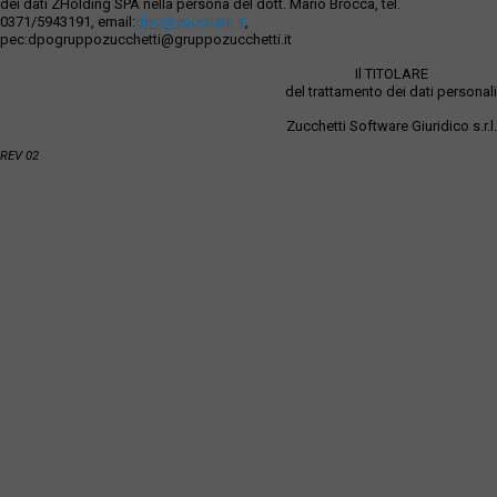
dei dati ZHolding SPA nella persona del dott. Mario Brocca, tel.
0371/5943191, email:
dpo@zucchetti.it
,
pec:dpogruppozucchetti@gruppozucchetti.it
Il TITOLARE
del trattamento dei dati personali
Zucchetti Software Giuridico s.r.l.
REV 02