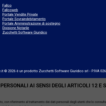
Fallco
Fallcoweb
Portale Vendite Private
Portale Sovraindebitamento
Portale Amministrazione di sostegno
Divisione Notarile
Zucchetti Software Giuridico
e.it © 2026 è un prodotto Zucchetti Software Giuridico srl
-
P.IVA 02
ERSONALI AI SENSI DEGLI ARTICOLI 12 E 
o, con riferimento al trattamento dei dati personali degli utenti che lo consult