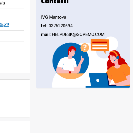
Contatti
ata
IVG Mantova
85,89
tel:
0376220694
mail:
HELPDESK@SOVEMO.COM