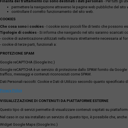
Finalità del trattamento cui sono destinati i dati personali
- Per tutti gli 
permettere la navigazione attraverso le pagine web pubbliche del sito
controllare il corretto funzionamento del sito web.
COOKIES
Che cosa sono i cookies
- I cookie sono piccoli file di testo che possono esse
Tipologie di cookies
- Si informa che navigando nel sito saranno scaricati coo
- cookie di autenticazione utilizzati nella misura strettamente necessaria al for
- cookie di terze parti, funzionali a:
PROTEZIONE SPAM
Google reCAPTCHA (Google Inc.)
Google reCAPTCHA è un servizio di protezione dallo SPAM fornito da Google Inc. Q
traffico, messaggi e contenuti riconosciuti come SPAM.
Dati Personali raccolti: Cookie e Dati di Utilizzo secondo quanto specificato da
Privacy Policy
VISUALIZZAZIONE DI CONTENUTI DA PIATTAFORME ESTERNE
Questo tipo di servizi permette di visualizzare contenuti ospitati su piattafor
Nel caso in cui sia installato un servizio di questo tipo, è possibile che, anche ne
Widget Google Maps (Google Inc.)