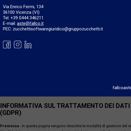
Via Enrico Fermi, 134
36100 Vicenza (VI)
Tel. +39 0444 346211
E-mail:
aste@fallco.it
PEC: zucchettisoftwaregiuridico@gruppozucchetti.it
fallcoast
INFORMATIVA SUL TRATTAMENTO DEI DATI P
(GDPR)
Premessa
- In questa pagina vengono descritte le modalità di gestione del sit