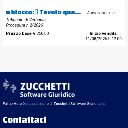
n blocco: Tavolo quadrato in laminato marrone allungabile Sedie in legno bianche Mobile basso in noce tanganica a 3 ante battenti Tv Philips 50 pollici ca
Asincrona telematica
Tribunale di Verbania
Procedura n.2/2026
Prezzo base €:
250,00
Inizio vendita:
11/08/2026
h 12:00
Fallco Aste è una soluzione di Zucchetti Software Giuridico srl
Contattaci