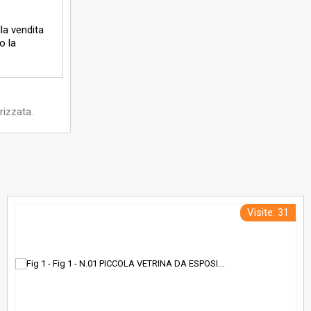
lla vendita
o la
rizzata.
Visite: 31