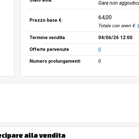
Stato asta:
Gara non aggiudic
64,00
Prezzo base €:
Totale con oneri €:
Termine vendita
04/06/26 12:00
Offerte pervenute
0
Numero prolungamenti
0
ecipare alla vendita