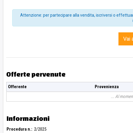
Attenzione: per partecipare alla vendita, iscriversi o effettuar
Vai 
Offerte pervenute
Offerente
Provenienza
Al moment
Informazioni
Procedura n.:
2/2025