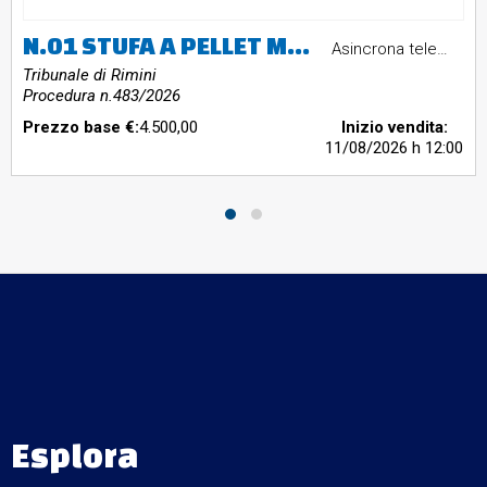
N.01 STUFA A PELLET MARCA THERMOROSSI MODELLO BELLAVISTA.N.01 STUFA A PELLET MARCA THERMOROSSI MODELLO ESSENZA.Stufe in esposizione usate a titolo dimostrativo.
Asincrona telematica
Tribunale di Rimini
Procedura n.483/2026
Prezzo base €:
4.500,00
Inizio vendita:
11/08/2026
h 12:00
Esplora