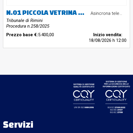
N.01 PICCOLA VETRINA DA ESPOSIZIONE CON 2 SPORTELLI IN VETRO E 2 SPORTELLI PICCOLI IN LEGNO N.01 MOBILE BASSO IN LEGNO CON 2 ANTE E 2 CASSETTI N.01 MOBILE VETRINA DA SOGGIORNO ANGOLI CURVI 4 ANTE IN VETRO E 4 ANTE PICCOLE IN LEGNO N.01 PIANO FORTE A CODA IN RADICA DI NOCE MARCA WELTAUSSTELLUNG 1873 N.01 VETRINA A 3 ANTE IN VETRO IN NOCE N.01 TAVOLINO BASSO DA SALOTTO CON PIANO IN VETRO E STRUTTURA IN LEGNO N.01 COMO’ IN LEGNO NOCE CON PIANO SCRIVANIA CON 3 CASSETTI, 2 CASSETTINI E 2
Asincrona telematica
Tribunale di Rimini
Procedura n.258/2025
Prezzo base €:
5.400,00
Inizio vendita:
18/08/2026
h 12:00
Servizi