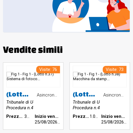
Vendite simili
Visite: 76
Visite: 73
(Lotto n.37) Sistema di fotocomposizione professionale vintage Itek Quadritek 1200
(Lotto n.38) Macchina da stampa storica
Asincrona telematica
Asincrona telematica
Tribunale di Udine
Tribunale di Udine
Procedura n.44/2025
Procedura n.44/2025
Prezzo base €:
350,00
Inizio vendita:
Prezzo base €:
1.050,00
Inizio vendita:
25/08/2026
h 12:00
25/08/2026
h 12