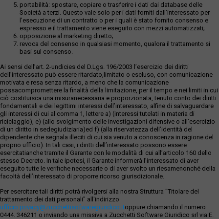
portabilità: spostare, copiare o trasferire i dati dai database delle
Società a terzi. Questo vale solo per i dati forniti dall’interessato per
l’esecuzione di un contratto o per i quali è stato fornito consenso e
espresso e il trattamento viene eseguito con mezzi automatizzati;
opposizione al marketing diretto;
revoca del consenso in qualsiasi momento, qualora il trattamento si
basi sul consenso.
Ai sensi dell’art. 2-undicies del D.Lgs. 196/2003 l’esercizio dei diritti
dell’interessato può essere ritardato,limitato o escluso, con comunicazione
motivata e resa senza ritardo, a meno che la comunicazione
possacompromettere la finalità della limitazione, per il tempo e nei limiti in cui
ciò costituisca una misuranecessaria e proporzionata, tenuto conto dei diritti
fondamentali e dei legittimi interessi dell’interessato, alfine di salvaguardare
gli interessi di cui al comma 1, lettere a) (interessi tutelati in materia di
riciclaggio), e) (allo svolgimento delle investigazioni difensive o all’esercizio
di un diritto in sedegiudiziaria)ed f) (alla riservatezza dell’identità del
dipendente che segnala illeciti di cui sia venuto a conoscenza in ragione del
proprio ufficio). In tali casi, i diritti dell’interessato possono essere
esercitatianche tramite il Garante con le modalità di cui all’articolo 160 dello
stesso Decreto. In tale ipotesi, il Garante informerà l’interessato di aver
eseguito tutte le verifiche necessarie o di aver svolto un riesamenonché della
facoltà dell’interessato di proporre ricorso giurisdizionale.
Per esercitare tali diritti potrà rivolgersi alla nostra Struttura "Titolare del
trattamento dei dati personali" all'indirizzo
ufficio.privacy@zucchettisofwaregiuridico.it
oppure chiamando il numero
0444. 346211 o inviando una missiva a Zucchetti Software Giuridico srl via E.