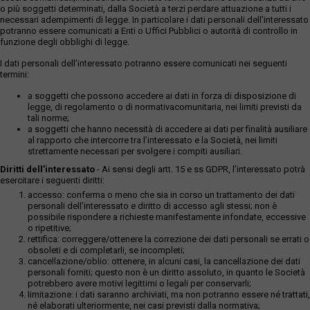
o più soggetti determinati, dalla Società a terzi perdare attuazione a tutti i
necessari adempimenti di legge. In particolare i dati personali dell’interessato
potranno essere comunicati a Enti o Uffici Pubblici o autorità di controllo in
funzione degli obblighi di legge.
I dati personali dell’interessato potranno essere comunicati nei seguenti
termini:
a soggetti che possono accedere ai dati in forza di disposizione di
legge, di regolamento o di normativacomunitaria, nei limiti previsti da
tali norme;
a soggetti che hanno necessità di accedere ai dati per finalità ausiliare
al rapporto che intercorre tra l’interessato e la Società, nei limiti
strettamente necessari per svolgere i compiti ausiliari.
Diritti dell’interessato
- Ai sensi degli artt. 15 e ss GDPR, l’interessato potrà
esercitare i seguenti diritti:
accesso: conferma o meno che sia in corso un trattamento dei dati
personali dell’interessato e diritto di accesso agli stessi; non è
possibile rispondere a richieste manifestamente infondate, eccessive
o ripetitive;
rettifica: correggere/ottenere la correzione dei dati personali se errati o
obsoleti e di completarli, se incompleti;
cancellazione/oblio: ottenere, in alcuni casi, la cancellazione dei dati
personali forniti; questo non è un diritto assoluto, in quanto le Società
potrebbero avere motivi legittimi o legali per conservarli;
limitazione: i dati saranno archiviati, ma non potranno essere né trattati,
né elaborati ulteriormente, nei casi previsti dalla normativa;