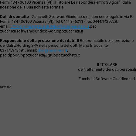
Fermi,134 - 36100 Vicenza (VI). Il Titolare Le risponderà entro 30 giorni dalla
ricezione della Sua richiesta formale.
Dati di contatto
- Zucchetti Software Giuridico s.r.l., con sede legale in via E.
Fermi, 134 - 36100 Vicenza (VI); Tel 0444.346211 - fax 0444.1429728;
email:
ufficio.privacy@zucchettisoftwaregiuridico.it
,pec:
zucchettisoftwaregiuridico@gruppozucchetti.it
Responsabile della protezione dei dati
- Il Responsabile della protezione
dei dati ZHolding SPA nella persona del dott. Mario Brocca, tel.
0371/5943191, email:
dpo@zucchetti.it
,
pec:dpogruppozucchetti@gruppozucchetti.it
Il TITOLARE
del trattamento dei dati personali
Zucchetti Software Giuridico s.r.l.
REV 02