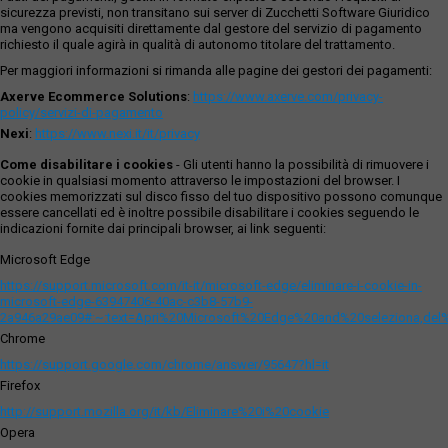
sicurezza previsti, non transitano sui server di Zucchetti Software Giuridico
ma vengono acquisiti direttamente dal gestore del servizio di pagamento
richiesto il quale agirà in qualità di autonomo titolare del trattamento.
Per maggiori informazioni si rimanda alle pagine dei gestori dei pagamenti:
Axerve Ecommerce Solutions
:
https://www.axerve.com/privacy-
policy/servizi-di-pagamento
Nexi
:
https://www.nexi.it/it/privacy
Come disabilitare i cookies
- Gli utenti hanno la possibilità di rimuovere i
cookie in qualsiasi momento attraverso le impostazioni del browser. I
cookies memorizzati sul disco fisso del tuo dispositivo possono comunque
essere cancellati ed è inoltre possibile disabilitare i cookies seguendo le
indicazioni fornite dai principali browser, ai link seguenti:
Microsoft Edge
https://support.microsoft.com/it-it/microsoft-edge/eliminare-i-cookie-in-
microsoft-edge-63947406-40ac-c3b8-57b9-
2a946a29ae09#:~:text=Apri%20Microsoft%20Edge%20and%20seleziona,del
Chrome
https://support.google.com/chrome/answer/95647?hl=it
Firefox
http://support.mozilla.org/it/kb/Eliminare%20i%20cookie
Opera