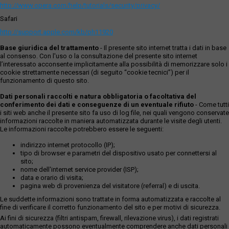
http://www.opera.com/help/tutorials/security/privacy/
Safari
http://support.apple.com/kb/ph11920
Base giuridica del trattamento
- Il presente sito internet tratta i dati in base
al consenso. Con l'uso o la consultazione del presente sito internet
l’interessato acconsente implicitamente alla possibilità di memorizzare solo i
cookie strettamente necessari (di seguito “cookie tecnici”) per il
funzionamento di questo sito.
Dati personali raccolti e natura obbligatoria o facoltativa del
conferimento dei dati e conseguenze di un eventuale rifiuto
- Come tutti
i siti web anche il presente sito fa uso di log file, nei quali vengono conservate
informazioni raccolte in maniera automatizzata durante le visite degli utenti.
Le informazioni raccolte potrebbero essere le seguenti:
indirizzo internet protocollo (IP);
tipo di browser e parametri del dispositivo usato per connettersi al
sito;
nome dell'internet service provider (ISP);
data e orario di visita;
pagina web di provenienza del visitatore (referral) e di uscita.
Le suddette informazioni sono trattate in forma automatizzata e raccolte al
fine di verificare il corretto funzionamento del sito e per motivi di sicurezza.
Ai fini di sicurezza (filtri antispam, firewall, rilevazione virus), i dati registrati
automaticamente possono eventualmente comprendere anche dati personali