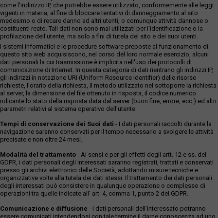
come l'indirizzo IP, che potrebbe essere utilizzato, conformemente alle leggi
vigenti in materia, al fine di bloccare tentativi di danneggiamento al sito
medesimo o di recare danno ad altri utenti, o comunque attività dannose o
costituenti reato. Tali dati non sono mai utilizzati per l'identificazione o la
profilazione dell'utente, ma solo a fini di tutela del sito e dei suoi utenti.
I sistemi informatici e le procedure software preposte al funzionamento di
questo sito web acquisiscono, nel corso del loro normale esercizio, alcuni
dati personali la cui trasmissione è implicita nell'uso dei protocolli di
comunicazione di Internet. In questa categoria di dati rientrano gli indirizzi IP,
gli indirizzi in notazione URI (Uniform Resource Identifier) delle risorse
richieste, l'orario della richiesta, il metodo utilizzato nel sottoporre la richiesta
al server, la dimensione del file ottenuto in risposta, il codice numerico
ndicante lo stato della risposta data dal server (buon fine, errore, ecc.) ed altri
parametri relativi al sistema operativo dell'utente.
Tempi di conservazione dei Suoi dati
- I dati personali raccolti durante la
navigazione saranno conservati per il tempo necessario a svolgere le attività
precisate e non oltre 24 mesi.
Modalità del trattamento
- Ai sensi e per gli effetti degli artt. 12 e ss. del
GDPR, i dati personali degli interessati saranno registrati, trattati e conservati
presso gli archivi elettronici delle Società, adottando misure tecniche e
organizzative volte alla tutela dei dati stessi. Il trattamento dei dati personali
degli interessati può consistere in qualunque operazione o complesso di
operazioni tra quelle indicate all' art. 4, comma 1, punto 2 del GDPR.
Comunicazione e diffusione
- I dati personali dell’interessato potranno
essere comunicati,intendendosi con tale termine il darne conoscenza ad uno