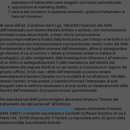
espresso e il trattamento viene eseguito con mezzi automatizzati;
opposizione al marketing diretto;
revoca del consenso in qualsiasi momento, qualora il trattamento si
basi sul consenso.
Ai sensi dell’art. 2-undicies del D.Lgs. 196/2003 l’esercizio dei diritti
dell’interessato può essere ritardato,limitato o escluso, con comunicazione
motivata e resa senza ritardo, a meno che la comunicazione
possacompromettere la finalità della limitazione, per il tempo e nei limiti in cui
ciò costituisca una misuranecessaria e proporzionata, tenuto conto dei diritti
fondamentali e dei legittimi interessi dell’interessato, alfine di salvaguardare
gli interessi di cui al comma 1, lettere a) (interessi tutelati in materia di
riciclaggio), e) (allo svolgimento delle investigazioni difensive o all’esercizio
di un diritto in sedegiudiziaria)ed f) (alla riservatezza dell’identità del
dipendente che segnala illeciti di cui sia venuto a conoscenza in ragione del
proprio ufficio). In tali casi, i diritti dell’interessato possono essere
esercitatianche tramite il Garante con le modalità di cui all’articolo 160 dello
stesso Decreto. In tale ipotesi, il Garante informerà l’interessato di aver
eseguito tutte le verifiche necessarie o di aver svolto un riesamenonché della
facoltà dell’interessato di proporre ricorso giurisdizionale.
Per esercitare tali diritti potrà rivolgersi alla nostra Struttura "Titolare del
trattamento dei dati personali" all'indirizzo
ufficio.privacy@zucchettisofwaregiuridico.it
oppure chiamando il numero
0444. 346211 o inviando una missiva a Zucchetti Software Giuridico srl via E.
Fermi,134 - 36100 Vicenza (VI). Il Titolare Le risponderà entro 30 giorni dalla
ricezione della Sua richiesta formale.