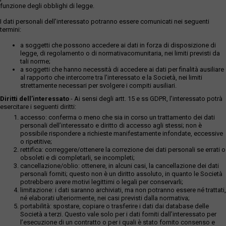
funzione degli obblighi di legge.
I dati personali dell’interessato potranno essere comunicati nei seguenti
termini:
a soggetti che possono accedere ai dati in forza di disposizione di
legge, di regolamento o di normativacomunitaria, nei limiti previsti da
tali norme;
a soggetti che hanno necessità di accedere ai dati per finalità ausiliare
al rapporto che intercorre tra l’interessato e la Società, nei limiti
strettamente necessari per svolgere i compiti ausiliari.
Diritti dell’interessato
- Ai sensi degli artt. 15 e ss GDPR, l’interessato potrà
esercitare i seguenti diritti:
accesso: conferma o meno che sia in corso un trattamento dei dati
personali dell’interessato e diritto di accesso agli stessi; non è
possibile rispondere a richieste manifestamente infondate, eccessive
o ripetitive;
rettifica: correggere/ottenere la correzione dei dati personali se errati o
obsoleti e di completarli, se incompleti;
cancellazione/oblio: ottenere, in alcuni casi, la cancellazione dei dati
personali forniti; questo non è un diritto assoluto, in quanto le Società
potrebbero avere motivi legittimi o legali per conservarli;
limitazione: i dati saranno archiviati, ma non potranno essere né trattati,
né elaborati ulteriormente, nei casi previsti dalla normativa;
portabilità: spostare, copiare o trasferire i dati dai database delle
Società a terzi. Questo vale solo per i dati forniti dall’interessato per
l’esecuzione di un contratto o per i quali è stato fornito consenso e