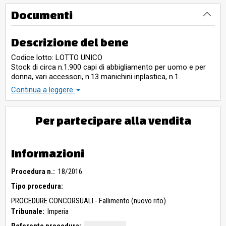
Documenti
Descrizione del bene
Codice lotto: LOTTO UNICO
Stock di circa n.1.900 capi di abbigliamento per uomo e per
donna, vari accessori, n.13 manichini inplastica, n.1
aspirapolvere, n.2 telefoni, n.3 registratori di cassa, n.1 bidone
Continua a leggere
in latta, n.1 calcolatrice, analiticamente descritti
nell’inventario, acquistati nuovi al valore di acquisto di circa
euro 70.000,00.
Per partecipare alla vendita
Informazioni
Procedura n.:
18/2016
Tipo procedura:
PROCEDURE CONCORSUALI - Fallimento (nuovo rito)
Tribunale:
Imperia