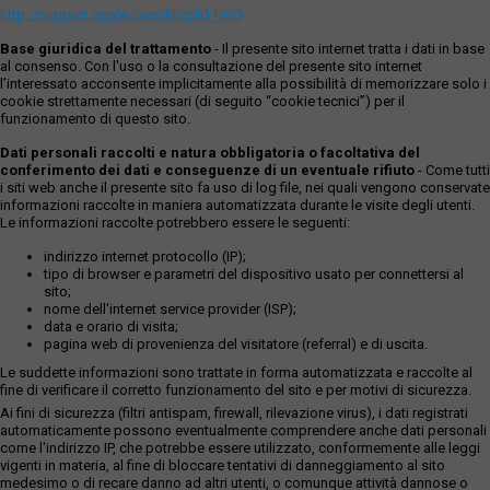
http://support.apple.com/kb/ph11920
Base giuridica del trattamento
- Il presente sito internet tratta i dati in base
al consenso. Con l'uso o la consultazione del presente sito internet
l’interessato acconsente implicitamente alla possibilità di memorizzare solo i
cookie strettamente necessari (di seguito “cookie tecnici”) per il
funzionamento di questo sito.
Dati personali raccolti e natura obbligatoria o facoltativa del
conferimento dei dati e conseguenze di un eventuale rifiuto
- Come tutti
i siti web anche il presente sito fa uso di log file, nei quali vengono conservate
informazioni raccolte in maniera automatizzata durante le visite degli utenti.
Le informazioni raccolte potrebbero essere le seguenti:
indirizzo internet protocollo (IP);
tipo di browser e parametri del dispositivo usato per connettersi al
sito;
nome dell'internet service provider (ISP);
data e orario di visita;
pagina web di provenienza del visitatore (referral) e di uscita.
Le suddette informazioni sono trattate in forma automatizzata e raccolte al
fine di verificare il corretto funzionamento del sito e per motivi di sicurezza.
Ai fini di sicurezza (filtri antispam, firewall, rilevazione virus), i dati registrati
automaticamente possono eventualmente comprendere anche dati personali
come l'indirizzo IP, che potrebbe essere utilizzato, conformemente alle leggi
vigenti in materia, al fine di bloccare tentativi di danneggiamento al sito
medesimo o di recare danno ad altri utenti, o comunque attività dannose o