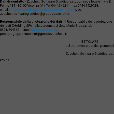
Dati di contatto
- Zucchetti Software Giuridico s.r.l., con sede legale in via E.
Fermi, 134 - 36100 Vicenza (VI); Tel 0444.346211 - fax 0444.1429728;
email:
ufficio.privacy@zucchettisoftwaregiuridico.it
,pec:
zucchettisoftwaregiuridico@gruppozucchetti.it
Responsabile della protezione dei dati
- Il Responsabile della protezione
dei dati ZHolding SPA nella persona del dott. Mario Brocca, tel.
0371/5943191, email:
dpo@zucchetti.it
,
pec:dpogruppozucchetti@gruppozucchetti.it
Il TITOLARE
del trattamento dei dati personali
Zucchetti Software Giuridico s.r.l.
REV 02