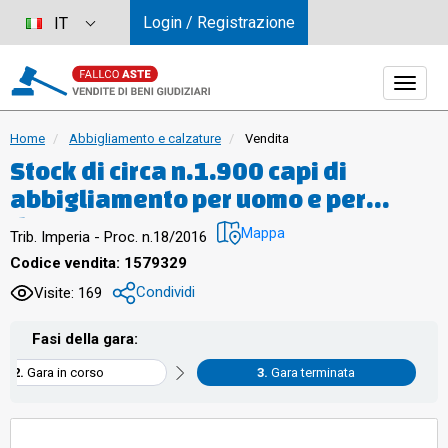
Login / Registrazione
IT
Home
Abbigliamento e calzature
Vendita
Stock di circa n.1.900 capi di
abbigliamento per uomo e per
donna, vari accessori, n.13
Mappa
Trib. Imperia - Proc. n.18/2016
manichini inplastica, n.1
Codice vendita: 1579329
aspirapolvere, n.2 telefoni, n.3
Condividi
Visite: 169
registratori di cassa, n.1 bidone in
latta, n.1 calcolatrice,
Fasi della gara:
analiticamente descritti
Gara in corso
Gara terminata
nell’inventario, acquistati nuovi al
valore di acquisto di circa euro