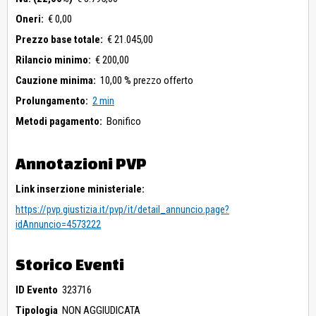
Oneri:
€ 0,00
Prezzo base totale:
€ 21.045,00
Rilancio minimo:
€ 200,00
Cauzione minima:
10,00 % prezzo offerto
Prolungamento:
2 min
Metodi pagamento:
Bonifico
Annotazioni PVP
Link inserzione ministeriale:
https://pvp.giustizia.it/pvp/it/detail_annuncio.page?
idAnnuncio=4573222
Storico Eventi
ID Evento
323716
Tipologia
NON AGGIUDICATA