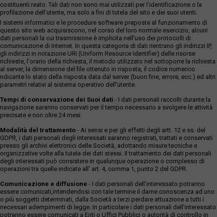
costituenti reato. Tali dati non sono mai utilizzati per l'identificazione o la
profilazione dell'utente, ma solo a fini di tutela del sito e dei suoi utenti.
I sistemi informatici e le procedure software preposte al funzionamento di
questo sito web acquisiscono, nel corso del loro normale esercizio, alcuni
dati personali la cui trasmissione è implicita nell'uso dei protocolli di
comunicazione di Internet. In questa categoria di dati rientrano gli indirizzi IP,
gli indirizzi in notazione URI (Uniform Resource Identifier) delle risorse
richieste, l'orario della richiesta, il metodo utilizzato nel sottoporre la richiesta
al server, la dimensione del file ottenuto in risposta, il codice numerico
ndicante lo stato della risposta data dal server (buon fine, errore, ecc.) ed altri
parametri relativi al sistema operativo dell'utente.
Tempi di conservazione dei Suoi dati
- I dati personali raccolti durante la
navigazione saranno conservati per il tempo necessario a svolgere le attività
precisate e non oltre 24 mesi.
Modalità del trattamento
- Ai sensi e per gli effetti degli artt. 12 e ss. del
GDPR, i dati personali degli interessati saranno registrati, trattati e conservati
presso gli archivi elettronici delle Società, adottando misure tecniche e
organizzative volte alla tutela dei dati stessi. Il trattamento dei dati personali
degli interessati può consistere in qualunque operazione o complesso di
operazioni tra quelle indicate all' art. 4, comma 1, punto 2 del GDPR.
Comunicazione e diffusione
- I dati personali dell’interessato potranno
essere comunicati,intendendosi con tale termine il darne conoscenza ad uno
o più soggetti determinati, dalla Società a terzi perdare attuazione a tutti i
necessari adempimenti di legge. In particolare i dati personali dell’interessato
potranno essere comunicati a Enti o Uffici Pubblici o autorità di controllo in