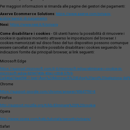
Per maggiori informazioni si rimanda alle pagine dei gestori dei pagamenti:
Axerve Ecommerce Solutions
:
https://www.axerve.com/privacy-
policy/servizi-di-pagamento
Nexi
:
https://www.nexi.it/it/privacy
Come disabilitare i cookies
- Gli utenti hanno la possibilità di rimuovere i
cookie in qualsiasi momento attraverso le impostazioni del browser. I
cookies memorizzati sul disco fisso del tuo dispositivo possono comunque
essere cancellati ed è inoltre possibile disabilitare i cookies seguendo le
indicazioni fornite dai principali browser, ai link seguenti:
Microsoft Edge
https://support.microsoft.com/it-it/microsoft-edge/eliminare-i-cookie-in-
microsoft-edge-63947406-40ac-c3b8-57b9-
2a946a29ae09#:~:text=Apri%20Microsoft%20Edge%20and%20seleziona,del
Chrome
https://support.google.com/chrome/answer/95647?hl=it
Firefox
http://support.mozilla.org/it/kb/Eliminare%20i%20cookie
Opera
http://www.opera.com/help/tutorials/security/privacy/
Safari