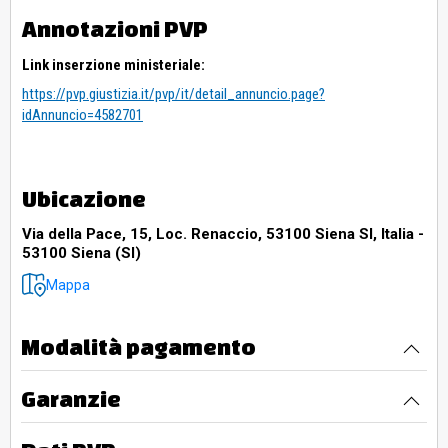
Annotazioni PVP
Link inserzione ministeriale:
https://pvp.giustizia.it/pvp/it/detail_annuncio.page?
idAnnuncio=4582701
Ubicazione
Via della Pace, 15, Loc. Renaccio, 53100 Siena SI, Italia -
53100 Siena (SI)
Mappa
Modalità pagamento
Garanzie