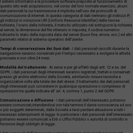
I sistemi informatici e le procedure software preposte al funzionamento di
questo sito web acquisiscono, nel corso del loro normale esercizio, alcuni
dati personali la cui trasmissione è implicita nell'uso dei protocolli di
comunicazione di Internet. In questa categoria di dati rientrano gli indirizzi IP,
gli indirizzi in notazione URI (Uniform Resource Identifier) delle risorse
richieste, l'orario della richiesta, il metodo utilizzato nel sottoporre la richiesta
al server, la dimensione del file ottenuto in risposta, il codice numerico
ndicante lo stato della risposta data dal server (buon fine, errore, ecc.) ed altri
parametri relativi al sistema operativo dell'utente.
Tempi di conservazione dei Suoi dati
- I dati personali raccolti durante la
navigazione saranno conservati per il tempo necessario a svolgere le attività
precisate e non oltre 24 mesi.
Modalità del trattamento
- Ai sensi e per gli effetti degli artt. 12 e ss. del
GDPR, i dati personali degli interessati saranno registrati, trattati e conservati
presso gli archivi elettronici delle Società, adottando misure tecniche e
organizzative volte alla tutela dei dati stessi. Il trattamento dei dati personali
degli interessati può consistere in qualunque operazione o complesso di
operazioni tra quelle indicate all' art. 4, comma 1, punto 2 del GDPR.
Comunicazione e diffusione
- I dati personali dell’interessato potranno
essere comunicati,intendendosi con tale termine il darne conoscenza ad uno
o più soggetti determinati, dalla Società a terzi perdare attuazione a tutti i
necessari adempimenti di legge. In particolare i dati personali dell’interessato
potranno essere comunicati a Enti o Uffici Pubblici o autorità di controllo in
funzione degli obblighi di legge.