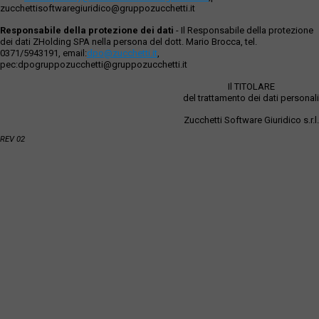
zucchettisoftwaregiuridico@gruppozucchetti.it
Responsabile della protezione dei dati
- Il Responsabile della protezione
dei dati ZHolding SPA nella persona del dott. Mario Brocca, tel.
0371/5943191, email:
dpo@zucchetti.it
,
pec:dpogruppozucchetti@gruppozucchetti.it
Il TITOLARE
del trattamento dei dati personali
Zucchetti Software Giuridico s.r.l.
REV 02