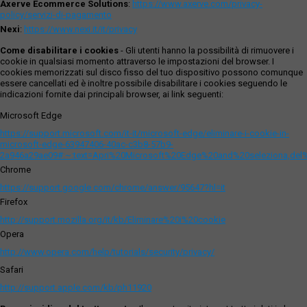
Axerve Ecommerce Solutions
:
https://www.axerve.com/privacy-
policy/servizi-di-pagamento
Nexi
:
https://www.nexi.it/it/privacy
Come disabilitare i cookies
- Gli utenti hanno la possibilità di rimuovere i
cookie in qualsiasi momento attraverso le impostazioni del browser. I
cookies memorizzati sul disco fisso del tuo dispositivo possono comunque
essere cancellati ed è inoltre possibile disabilitare i cookies seguendo le
indicazioni fornite dai principali browser, ai link seguenti:
Microsoft Edge
https://support.microsoft.com/it-it/microsoft-edge/eliminare-i-cookie-in-
microsoft-edge-63947406-40ac-c3b8-57b9-
2a946a29ae09#:~:text=Apri%20Microsoft%20Edge%20and%20seleziona,del
Chrome
https://support.google.com/chrome/answer/95647?hl=it
Firefox
http://support.mozilla.org/it/kb/Eliminare%20i%20cookie
Opera
http://www.opera.com/help/tutorials/security/privacy/
Safari
http://support.apple.com/kb/ph11920