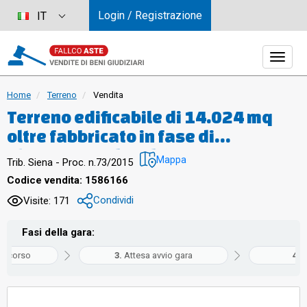
Login / Registrazione
IT
Home
Terreno
Vendita
Terreno edificabile di 14.024 mq
oltre fabbricato in fase di
ultimazione da adibire a
Mappa
Trib. Siena - Proc. n.73/2015
parcheggio pubblico previa
Codice vendita: 1586166
cessione al Comune
Condividi
Visite: 171
Fasi della gara:
in corso
Attesa avvio gara
G