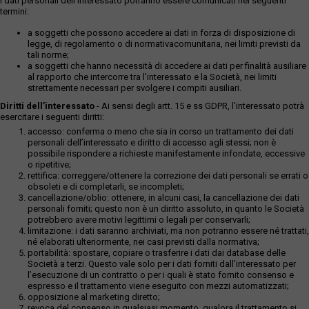
I dati personali dell’interessato potranno essere comunicati nei seguenti
termini:
a soggetti che possono accedere ai dati in forza di disposizione di
legge, di regolamento o di normativacomunitaria, nei limiti previsti da
tali norme;
a soggetti che hanno necessità di accedere ai dati per finalità ausiliare
al rapporto che intercorre tra l’interessato e la Società, nei limiti
strettamente necessari per svolgere i compiti ausiliari.
Diritti dell’interessato
- Ai sensi degli artt. 15 e ss GDPR, l’interessato potrà
esercitare i seguenti diritti:
accesso: conferma o meno che sia in corso un trattamento dei dati
personali dell’interessato e diritto di accesso agli stessi; non è
possibile rispondere a richieste manifestamente infondate, eccessive
o ripetitive;
rettifica: correggere/ottenere la correzione dei dati personali se errati o
obsoleti e di completarli, se incompleti;
cancellazione/oblio: ottenere, in alcuni casi, la cancellazione dei dati
personali forniti; questo non è un diritto assoluto, in quanto le Società
potrebbero avere motivi legittimi o legali per conservarli;
limitazione: i dati saranno archiviati, ma non potranno essere né trattati,
né elaborati ulteriormente, nei casi previsti dalla normativa;
portabilità: spostare, copiare o trasferire i dati dai database delle
Società a terzi. Questo vale solo per i dati forniti dall’interessato per
l’esecuzione di un contratto o per i quali è stato fornito consenso e
espresso e il trattamento viene eseguito con mezzi automatizzati;
opposizione al marketing diretto;
revoca del consenso in qualsiasi momento, qualora il trattamento si