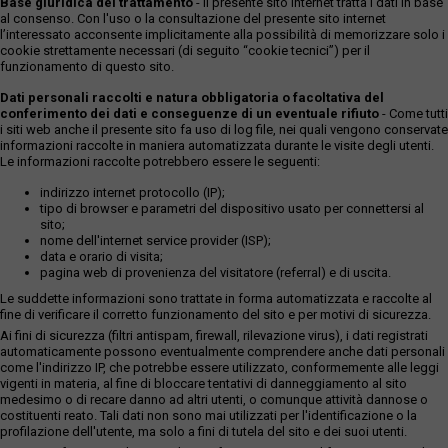
Base giuridica del trattamento
- Il presente sito internet tratta i dati in base
al consenso. Con l'uso o la consultazione del presente sito internet
l’interessato acconsente implicitamente alla possibilità di memorizzare solo i
cookie strettamente necessari (di seguito “cookie tecnici”) per il
funzionamento di questo sito.
Dati personali raccolti e natura obbligatoria o facoltativa del
conferimento dei dati e conseguenze di un eventuale rifiuto
- Come tutti
i siti web anche il presente sito fa uso di log file, nei quali vengono conservate
informazioni raccolte in maniera automatizzata durante le visite degli utenti.
Le informazioni raccolte potrebbero essere le seguenti:
indirizzo internet protocollo (IP);
tipo di browser e parametri del dispositivo usato per connettersi al
sito;
nome dell'internet service provider (ISP);
data e orario di visita;
pagina web di provenienza del visitatore (referral) e di uscita.
Le suddette informazioni sono trattate in forma automatizzata e raccolte al
fine di verificare il corretto funzionamento del sito e per motivi di sicurezza.
Ai fini di sicurezza (filtri antispam, firewall, rilevazione virus), i dati registrati
automaticamente possono eventualmente comprendere anche dati personali
come l'indirizzo IP, che potrebbe essere utilizzato, conformemente alle leggi
vigenti in materia, al fine di bloccare tentativi di danneggiamento al sito
medesimo o di recare danno ad altri utenti, o comunque attività dannose o
costituenti reato. Tali dati non sono mai utilizzati per l'identificazione o la
profilazione dell'utente, ma solo a fini di tutela del sito e dei suoi utenti.