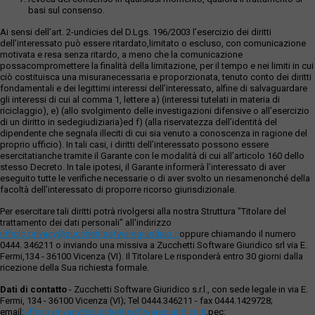
basi sul consenso.
Ai sensi dell’art. 2-undicies del D.Lgs. 196/2003 l’esercizio dei diritti
dell’interessato può essere ritardato,limitato o escluso, con comunicazione
motivata e resa senza ritardo, a meno che la comunicazione
possacompromettere la finalità della limitazione, per il tempo e nei limiti in cui
ciò costituisca una misuranecessaria e proporzionata, tenuto conto dei diritti
fondamentali e dei legittimi interessi dell’interessato, alfine di salvaguardare
gli interessi di cui al comma 1, lettere a) (interessi tutelati in materia di
riciclaggio), e) (allo svolgimento delle investigazioni difensive o all’esercizio
di un diritto in sedegiudiziaria)ed f) (alla riservatezza dell’identità del
dipendente che segnala illeciti di cui sia venuto a conoscenza in ragione del
proprio ufficio). In tali casi, i diritti dell’interessato possono essere
esercitatianche tramite il Garante con le modalità di cui all’articolo 160 dello
stesso Decreto. In tale ipotesi, il Garante informerà l’interessato di aver
eseguito tutte le verifiche necessarie o di aver svolto un riesamenonché della
facoltà dell’interessato di proporre ricorso giurisdizionale.
Per esercitare tali diritti potrà rivolgersi alla nostra Struttura "Titolare del
trattamento dei dati personali" all'indirizzo
ufficio.privacy@zucchettisofwaregiuridico.it
oppure chiamando il numero
0444. 346211 o inviando una missiva a Zucchetti Software Giuridico srl via E.
Fermi,134 - 36100 Vicenza (VI). Il Titolare Le risponderà entro 30 giorni dalla
ricezione della Sua richiesta formale.
Dati di contatto
- Zucchetti Software Giuridico s.r.l., con sede legale in via E.
Fermi, 134 - 36100 Vicenza (VI); Tel 0444.346211 - fax 0444.1429728;
email:
ufficio.privacy@zucchettisoftwaregiuridico.it
,pec: