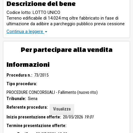
Descrizione del bene
Codice lotto: LOTTO UNICO
Terreno edificabile di 14.024 mq oltre fabbricato in fase di
ultimazione da adibire a parcheggio pubblico previa cessione
al Comune
Continua a leggere
Per partecipare alla vendita
Informazioni
Procedura n.:
73/2015
Tipo procedura:
PROCEDURE CONCORSUALI - Fallimento (nuovo rito)
Tribunale:
Siena
Referente procedura:
Visualizza
Inizio presentazione offerte:
20/05/2026
19:01
Termine presentazione offerte: