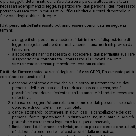
o più soggetti determinati, dalla Società a terzi perdare attuazione a tutti i
necessari adempimenti di legge. In particolare i dati personali dell’interessato
potranno essere comunicati a Enti o Uffici Pubblici o autorità di controllo in
funzione degli obblighi di legge.
I dati personali dell’interessato potranno essere comunicati nei seguenti
termini:
a soggetti che possono accedere ai dati in forza di disposizione di
legge, di regolamento o di normativacomunitaria, nei limiti previsti da
tali norme;
a soggetti che hanno necessità di accedere ai dati per finalità ausiliare
al rapporto che intercorre tra l’interessato e la Società, nei limiti
strettamente necessari per svolgere i compiti ausiliari.
Diritti dell’interessato
- Ai sensi degli artt. 15 e ss GDPR, l’interessato potrà
esercitare i seguenti diritti:
accesso: conferma o meno che sia in corso un trattamento dei dati
personali dell’interessato e diritto di accesso agli stessi; non è
possibile rispondere a richieste manifestamente infondate, eccessive
o ripetitive;
rettifica: correggere/ottenere la correzione dei dati personali se errati o
obsoleti e di completarli, se incompleti;
cancellazione/oblio: ottenere, in alcuni casi, la cancellazione dei dati
personali forniti; questo non è un diritto assoluto, in quanto le Società
potrebbero avere motivi legittimi o legali per conservarli;
limitazione: i dati saranno archiviati, ma non potranno essere né trattati,
né elaborati ulteriormente, nei casi previsti dalla normativa;