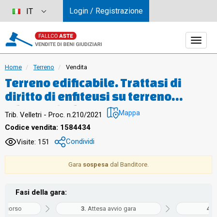
Login / Registrazione
IT
Home
Terreno
Vendita
Terreno edificabile. Trattasi di
diritto di enfiteusi su terreno
edificabile di mq 806 in Lariano, via
Mappa
Trib. Velletri - Proc. n.210/2021
della Cerreta.
Codice vendita: 1584434
Condividi
Visite: 151
Gara
sospesa
dal Banditore.
Fasi della gara:
in corso
Attesa avvio gara
G