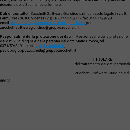
ricezione della Sua richiesta formale.
Dati di contatto
- Zucchetti Software Giuridico s.r.l., con sede legale in via E.
Fermi, 134 - 36100 Vicenza (VI); Tel 0444.346211 - fax 0444.1429728;
email:
ufficio.privacy@zucchettisoftwaregiuridico.it
,pec:
zucchettisoftwaregiuridico@gruppozucchetti.it
Responsabile della protezione dei dati
- Il Responsabile della protezione
dei dati ZHolding SPA nella persona del dott. Mario Brocca, tel.
0371/5943191, email:
dpo@zucchetti.it
,
pec:dpogruppozucchetti@gruppozucchetti.it
Il TITOLARE
del trattamento dei dati personali
Zucchetti Software Giuridico s.r.l.
REV 02