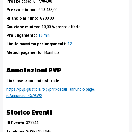
Prezzo base:
€ 17.984,00
Prezzo minimo:
€ 13.488,00
Rilancio minimo:
€ 900,00
Cauzione minima:
10,00 % prezzo offerto
Prolungamento:
10 min
Limite massimo prolungamenti:
12
Metodi pagamento:
Bonifico
Annotazioni PVP
Link inserzione ministeriale:
https://pvp.giustizia.it/pvp/it/detail_annuncio.page?
idAnnuncio=4579592
Storico Eventi
ID Evento
327744
Tipologia
SOSPENSIONE