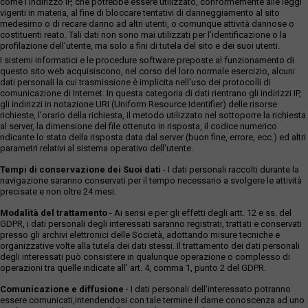
come l'indirizzo IP, che potrebbe essere utilizzato, conformemente alle leggi
vigenti in materia, al fine di bloccare tentativi di danneggiamento al sito
medesimo o di recare danno ad altri utenti, o comunque attività dannose o
costituenti reato. Tali dati non sono mai utilizzati per l'identificazione o la
profilazione dell'utente, ma solo a fini di tutela del sito e dei suoi utenti.
I sistemi informatici e le procedure software preposte al funzionamento di
questo sito web acquisiscono, nel corso del loro normale esercizio, alcuni
dati personali la cui trasmissione è implicita nell'uso dei protocolli di
comunicazione di Internet. In questa categoria di dati rientrano gli indirizzi IP,
gli indirizzi in notazione URI (Uniform Resource Identifier) delle risorse
richieste, l'orario della richiesta, il metodo utilizzato nel sottoporre la richiesta
al server, la dimensione del file ottenuto in risposta, il codice numerico
ndicante lo stato della risposta data dal server (buon fine, errore, ecc.) ed altri
parametri relativi al sistema operativo dell'utente.
Tempi di conservazione dei Suoi dati
- I dati personali raccolti durante la
navigazione saranno conservati per il tempo necessario a svolgere le attività
precisate e non oltre 24 mesi.
Modalità del trattamento
- Ai sensi e per gli effetti degli artt. 12 e ss. del
GDPR, i dati personali degli interessati saranno registrati, trattati e conservati
presso gli archivi elettronici delle Società, adottando misure tecniche e
organizzative volte alla tutela dei dati stessi. Il trattamento dei dati personali
degli interessati può consistere in qualunque operazione o complesso di
operazioni tra quelle indicate all' art. 4, comma 1, punto 2 del GDPR.
Comunicazione e diffusione
- I dati personali dell’interessato potranno
essere comunicati,intendendosi con tale termine il darne conoscenza ad uno