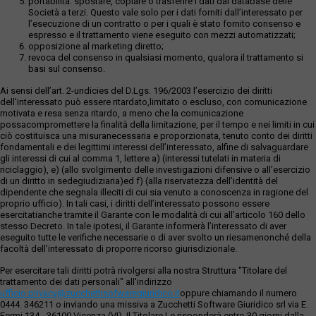
portabilità: spostare, copiare o trasferire i dati dai database delle
Società a terzi. Questo vale solo per i dati forniti dall’interessato per
l’esecuzione di un contratto o per i quali è stato fornito consenso e
espresso e il trattamento viene eseguito con mezzi automatizzati;
opposizione al marketing diretto;
revoca del consenso in qualsiasi momento, qualora il trattamento si
basi sul consenso.
Ai sensi dell’art. 2-undicies del D.Lgs. 196/2003 l’esercizio dei diritti
dell’interessato può essere ritardato,limitato o escluso, con comunicazione
motivata e resa senza ritardo, a meno che la comunicazione
possacompromettere la finalità della limitazione, per il tempo e nei limiti in cui
ciò costituisca una misuranecessaria e proporzionata, tenuto conto dei diritti
fondamentali e dei legittimi interessi dell’interessato, alfine di salvaguardare
gli interessi di cui al comma 1, lettere a) (interessi tutelati in materia di
riciclaggio), e) (allo svolgimento delle investigazioni difensive o all’esercizio
di un diritto in sedegiudiziaria)ed f) (alla riservatezza dell’identità del
dipendente che segnala illeciti di cui sia venuto a conoscenza in ragione del
proprio ufficio). In tali casi, i diritti dell’interessato possono essere
esercitatianche tramite il Garante con le modalità di cui all’articolo 160 dello
stesso Decreto. In tale ipotesi, il Garante informerà l’interessato di aver
eseguito tutte le verifiche necessarie o di aver svolto un riesamenonché della
facoltà dell’interessato di proporre ricorso giurisdizionale.
Per esercitare tali diritti potrà rivolgersi alla nostra Struttura "Titolare del
trattamento dei dati personali" all'indirizzo
ufficio.privacy@zucchettisofwaregiuridico.it
oppure chiamando il numero
0444. 346211 o inviando una missiva a Zucchetti Software Giuridico srl via E.
Fermi,134 - 36100 Vicenza (VI). Il Titolare Le risponderà entro 30 giorni dalla