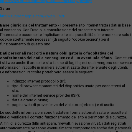
http://www.opera.com/help/tutorials/security/privacy/
Safari
http://support.apple.com/kb/ph11920
Base giuridica del trattamento
- Il presente sito internet tratta i dati in base
al consenso. Con l'uso o la consultazione del presente sito internet
l’interessato acconsente implicitamente alla possibilità di memorizzare solo i
cookie strettamente necessari (di seguito “cookie tecnici”) per il
funzionamento di questo sito.
Dati personali raccolti e natura obbligatoria o facoltativa del
conferimento dei dati e conseguenze di un eventuale rifiuto
- Come tutti
i siti web anche il presente sito fa uso di log file, nei quali vengono conservate
informazioni raccolte in maniera automatizzata durante le visite degli utenti.
Le informazioni raccolte potrebbero essere le seguenti:
indirizzo internet protocollo (IP);
tipo di browser e parametri del dispositivo usato per connettersi al
sito;
nome dell'internet service provider (ISP);
data e orario di visita;
pagina web di provenienza del visitatore (referral) e di uscita.
Le suddette informazioni sono trattate in forma automatizzata e raccolte al
fine di verificare il corretto funzionamento del sito e per motivi di sicurezza.
Ai fini di sicurezza (filtri antispam, firewall, rilevazione virus), i dati registrati
automaticamente possono eventualmente comprendere anche dati personali