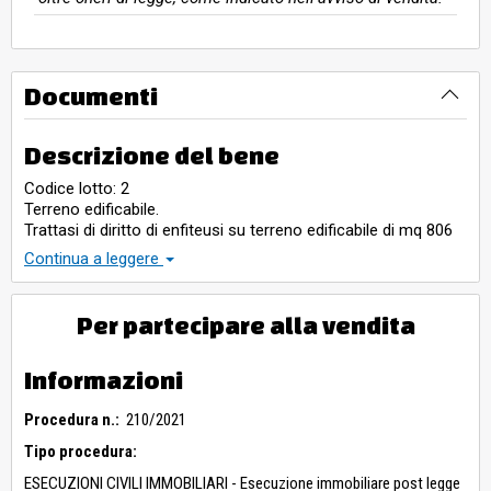
Documenti
Descrizione del bene
Codice lotto: 2
Terreno edificabile.
Trattasi di diritto di enfiteusi su terreno edificabile di mq 806
in Lariano, via della Cerreta.
Continua a leggere
Per partecipare alla vendita
Informazioni
Procedura n.:
210/2021
Tipo procedura:
ESECUZIONI CIVILI IMMOBILIARI - Esecuzione immobiliare post legge