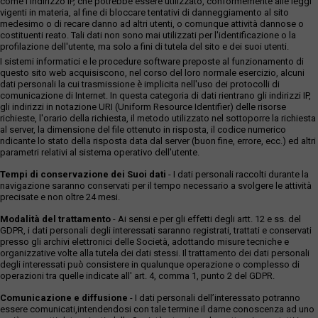
come l'indirizzo IP, che potrebbe essere utilizzato, conformemente alle leggi
vigenti in materia, al fine di bloccare tentativi di danneggiamento al sito
medesimo o di recare danno ad altri utenti, o comunque attività dannose o
costituenti reato. Tali dati non sono mai utilizzati per l'identificazione o la
profilazione dell'utente, ma solo a fini di tutela del sito e dei suoi utenti.
I sistemi informatici e le procedure software preposte al funzionamento di
questo sito web acquisiscono, nel corso del loro normale esercizio, alcuni
dati personali la cui trasmissione è implicita nell'uso dei protocolli di
comunicazione di Internet. In questa categoria di dati rientrano gli indirizzi IP,
gli indirizzi in notazione URI (Uniform Resource Identifier) delle risorse
richieste, l'orario della richiesta, il metodo utilizzato nel sottoporre la richiesta
al server, la dimensione del file ottenuto in risposta, il codice numerico
ndicante lo stato della risposta data dal server (buon fine, errore, ecc.) ed altri
parametri relativi al sistema operativo dell'utente.
Tempi di conservazione dei Suoi dati
- I dati personali raccolti durante la
navigazione saranno conservati per il tempo necessario a svolgere le attività
precisate e non oltre 24 mesi.
Modalità del trattamento
- Ai sensi e per gli effetti degli artt. 12 e ss. del
GDPR, i dati personali degli interessati saranno registrati, trattati e conservati
presso gli archivi elettronici delle Società, adottando misure tecniche e
organizzative volte alla tutela dei dati stessi. Il trattamento dei dati personali
degli interessati può consistere in qualunque operazione o complesso di
operazioni tra quelle indicate all' art. 4, comma 1, punto 2 del GDPR.
Comunicazione e diffusione
- I dati personali dell’interessato potranno
essere comunicati,intendendosi con tale termine il darne conoscenza ad uno