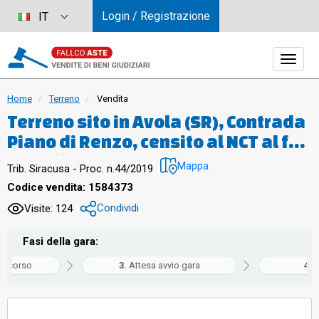
Login / Registrazione
IT
Home
Terreno
Vendita
Terreno sito in Avola (SR), Contrada
Piano di Renzo, censito al NCT al fg.
43, p.lla 3224.
Mappa
Trib. Siracusa - Proc. n.44/2019
Codice vendita: 1584373
Condividi
Visite: 124
Fasi della gara:
in corso
Attesa avvio gara
G