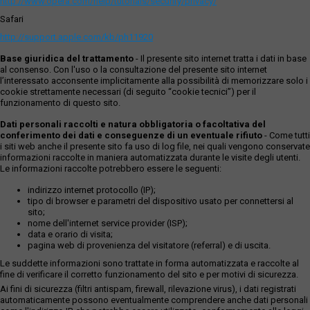
http://www.opera.com/help/tutorials/security/privacy/
Safari
http://support.apple.com/kb/ph11920
Base giuridica del trattamento
- Il presente sito internet tratta i dati in base
al consenso. Con l'uso o la consultazione del presente sito internet
l’interessato acconsente implicitamente alla possibilità di memorizzare solo i
cookie strettamente necessari (di seguito “cookie tecnici”) per il
funzionamento di questo sito.
Dati personali raccolti e natura obbligatoria o facoltativa del
conferimento dei dati e conseguenze di un eventuale rifiuto
- Come tutti
i siti web anche il presente sito fa uso di log file, nei quali vengono conservate
informazioni raccolte in maniera automatizzata durante le visite degli utenti.
Le informazioni raccolte potrebbero essere le seguenti:
indirizzo internet protocollo (IP);
tipo di browser e parametri del dispositivo usato per connettersi al
sito;
nome dell'internet service provider (ISP);
data e orario di visita;
pagina web di provenienza del visitatore (referral) e di uscita.
Le suddette informazioni sono trattate in forma automatizzata e raccolte al
fine di verificare il corretto funzionamento del sito e per motivi di sicurezza.
Ai fini di sicurezza (filtri antispam, firewall, rilevazione virus), i dati registrati
automaticamente possono eventualmente comprendere anche dati personali