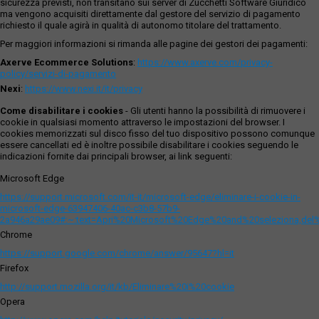
sicurezza previsti, non transitano sui server di Zucchetti Software Giuridico
ma vengono acquisiti direttamente dal gestore del servizio di pagamento
richiesto il quale agirà in qualità di autonomo titolare del trattamento.
Per maggiori informazioni si rimanda alle pagine dei gestori dei pagamenti:
Axerve Ecommerce Solutions
:
https://www.axerve.com/privacy-
policy/servizi-di-pagamento
Nexi
:
https://www.nexi.it/it/privacy
Come disabilitare i cookies
- Gli utenti hanno la possibilità di rimuovere i
cookie in qualsiasi momento attraverso le impostazioni del browser. I
cookies memorizzati sul disco fisso del tuo dispositivo possono comunque
essere cancellati ed è inoltre possibile disabilitare i cookies seguendo le
indicazioni fornite dai principali browser, ai link seguenti:
Microsoft Edge
https://support.microsoft.com/it-it/microsoft-edge/eliminare-i-cookie-in-
microsoft-edge-63947406-40ac-c3b8-57b9-
2a946a29ae09#:~:text=Apri%20Microsoft%20Edge%20and%20seleziona,del
Chrome
https://support.google.com/chrome/answer/95647?hl=it
Firefox
http://support.mozilla.org/it/kb/Eliminare%20i%20cookie
Opera