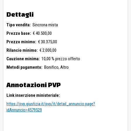
Dettagli
Tipo vendita:
Sincrona mista
Prezzo base:
€ 40.500,00
Prezzo minimo:
€ 30.375,00
Rilancio minimo:
€ 2.000,00
Cauzione minima:
10,00 % prezzo offerto
Metodi pagamento:
Bonifico,
Altro
Annotazioni PVP
Link inserzione ministeriale:
https://pvp.giustizia.it/pvp/it/detail_annuncio.page?
idAnnuncio=4579529