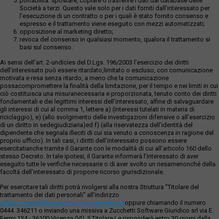
portabilità: spostare, copiare o trasferire i dati dai database delle
Società a terzi. Questo vale solo per i dati forniti dall’interessato per
l’esecuzione di un contratto o per i quali è stato fornito consenso e
espresso e il trattamento viene eseguito con mezzi automatizzati;
opposizione al marketing diretto;
revoca del consenso in qualsiasi momento, qualora il trattamento si
basi sul consenso.
Ai sensi dell’art. 2-undicies del D.Lgs. 196/2003 l’esercizio dei diritti
dell’interessato può essere ritardato,limitato o escluso, con comunicazione
motivata e resa senza ritardo, a meno che la comunicazione
possacompromettere la finalità della limitazione, per il tempo e nei limiti in cui
ciò costituisca una misuranecessaria e proporzionata, tenuto conto dei diritti
fondamentali e dei legittimi interessi dell’interessato, alfine di salvaguardare
gli interessi di cui al comma 1, lettere a) (interessi tutelati in materia di
riciclaggio), e) (allo svolgimento delle investigazioni difensive o all’esercizio
di un diritto in sedegiudiziaria)ed f) (alla riservatezza dell’identità del
dipendente che segnala illeciti di cui sia venuto a conoscenza in ragione del
proprio ufficio). In tali casi, i diritti dell’interessato possono essere
esercitatianche tramite il Garante con le modalità di cui all’articolo 160 dello
stesso Decreto. In tale ipotesi, il Garante informerà l’interessato di aver
eseguito tutte le verifiche necessarie o di aver svolto un riesamenonché della
facoltà dell’interessato di proporre ricorso giurisdizionale.
Per esercitare tali diritti potrà rivolgersi alla nostra Struttura "Titolare del
trattamento dei dati personali" all'indirizzo
ufficio.privacy@zucchettisofwaregiuridico.it
oppure chiamando il numero
0444. 346211 o inviando una missiva a Zucchetti Software Giuridico srl via E.
Fermi,134 - 36100 Vicenza (VI). Il Titolare Le risponderà entro 30 giorni dalla