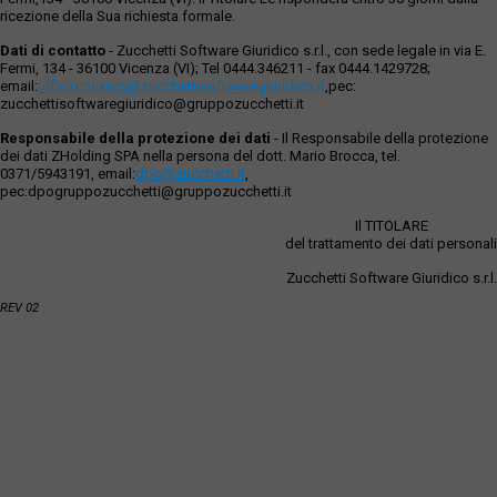
ricezione della Sua richiesta formale.
Dati di contatto
- Zucchetti Software Giuridico s.r.l., con sede legale in via E.
Fermi, 134 - 36100 Vicenza (VI); Tel 0444.346211 - fax 0444.1429728;
email:
ufficio.privacy@zucchettisoftwaregiuridico.it
,pec:
zucchettisoftwaregiuridico@gruppozucchetti.it
Responsabile della protezione dei dati
- Il Responsabile della protezione
dei dati ZHolding SPA nella persona del dott. Mario Brocca, tel.
0371/5943191, email:
dpo@zucchetti.it
,
pec:dpogruppozucchetti@gruppozucchetti.it
Il TITOLARE
del trattamento dei dati personali
Zucchetti Software Giuridico s.r.l.
REV 02