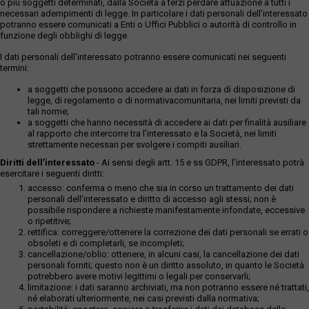
o più soggetti determinati, dalla Società a terzi perdare attuazione a tutti i
necessari adempimenti di legge. In particolare i dati personali dell’interessato
potranno essere comunicati a Enti o Uffici Pubblici o autorità di controllo in
funzione degli obblighi di legge.
I dati personali dell’interessato potranno essere comunicati nei seguenti
termini:
a soggetti che possono accedere ai dati in forza di disposizione di
legge, di regolamento o di normativacomunitaria, nei limiti previsti da
tali norme;
a soggetti che hanno necessità di accedere ai dati per finalità ausiliare
al rapporto che intercorre tra l’interessato e la Società, nei limiti
strettamente necessari per svolgere i compiti ausiliari.
Diritti dell’interessato
- Ai sensi degli artt. 15 e ss GDPR, l’interessato potrà
esercitare i seguenti diritti:
accesso: conferma o meno che sia in corso un trattamento dei dati
personali dell’interessato e diritto di accesso agli stessi; non è
possibile rispondere a richieste manifestamente infondate, eccessive
o ripetitive;
rettifica: correggere/ottenere la correzione dei dati personali se errati o
obsoleti e di completarli, se incompleti;
cancellazione/oblio: ottenere, in alcuni casi, la cancellazione dei dati
personali forniti; questo non è un diritto assoluto, in quanto le Società
potrebbero avere motivi legittimi o legali per conservarli;
limitazione: i dati saranno archiviati, ma non potranno essere né trattati,
né elaborati ulteriormente, nei casi previsti dalla normativa;