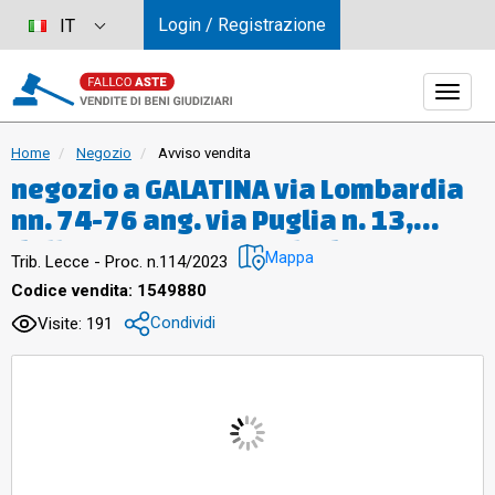
Login / Registrazione
IT
Home
Negozio
Avviso vendita
negozio a GALATINA via Lombardia
nn. 74-76 ang. via Puglia n. 13,
della sup. commerciale di 145,20
Mappa
Trib. Lecce - Proc. n.114/2023
mq per la quota di 1/1 di piena
Codice vendita: 1549880
proprietà. Bene immobile adibito a
Condividi
Visite: 191
locale commerciale posto a piano
terra per una superficie complcon
accesso da via Puglia civico 13 e da
via Lombardia civico 74-76,
composto da ampio locale,due w.c.