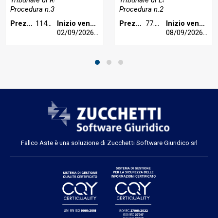
Procedura n.354/2022
Procedura n.240/2019
Prezzo base €:
114.400,00
Inizio vendita:
Prezzo base €:
77.946,00
Inizio vendita:
02/09/2026
h 14:00
08/09/2026
h 16
Fallco Aste è una soluzione di Zucchetti Software Giuridico srl