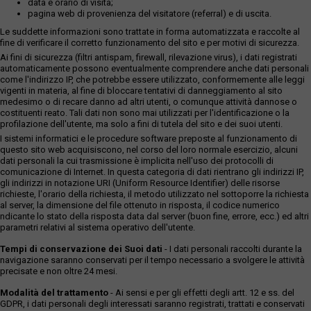
data e orario di visita;
pagina web di provenienza del visitatore (referral) e di uscita.
Le suddette informazioni sono trattate in forma automatizzata e raccolte al
fine di verificare il corretto funzionamento del sito e per motivi di sicurezza.
Ai fini di sicurezza (filtri antispam, firewall, rilevazione virus), i dati registrati
automaticamente possono eventualmente comprendere anche dati personali
come l'indirizzo IP, che potrebbe essere utilizzato, conformemente alle leggi
vigenti in materia, al fine di bloccare tentativi di danneggiamento al sito
medesimo o di recare danno ad altri utenti, o comunque attività dannose o
costituenti reato. Tali dati non sono mai utilizzati per l'identificazione o la
profilazione dell'utente, ma solo a fini di tutela del sito e dei suoi utenti.
I sistemi informatici e le procedure software preposte al funzionamento di
questo sito web acquisiscono, nel corso del loro normale esercizio, alcuni
dati personali la cui trasmissione è implicita nell'uso dei protocolli di
comunicazione di Internet. In questa categoria di dati rientrano gli indirizzi IP,
gli indirizzi in notazione URI (Uniform Resource Identifier) delle risorse
richieste, l'orario della richiesta, il metodo utilizzato nel sottoporre la richiesta
al server, la dimensione del file ottenuto in risposta, il codice numerico
ndicante lo stato della risposta data dal server (buon fine, errore, ecc.) ed altri
parametri relativi al sistema operativo dell'utente.
Tempi di conservazione dei Suoi dati
- I dati personali raccolti durante la
navigazione saranno conservati per il tempo necessario a svolgere le attività
precisate e non oltre 24 mesi.
Modalità del trattamento
- Ai sensi e per gli effetti degli artt. 12 e ss. del
GDPR, i dati personali degli interessati saranno registrati, trattati e conservati