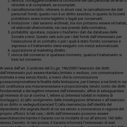
rettifica: correggere/ottenere la correzione dei dati personali se errati o
obsoleti e di completarli, se incompleti;
cancellazione/oblio: ottenere, in alcuni casi, la cancellazione dei dati
personali forniti; questo non è un diritto assoluto, in quanto le Società
potrebbero avere motivi legittimi o legali per conservarli;
limitazione: i dati saranno archiviati, ma non potranno essere né trattati,
né elaborati ulteriormente, nei casi previsti dalla normativa;
portabilità: spostare, copiare o trasferire i dati dai database delle
Società a terzi. Questo vale solo per i dati forniti dall’interessato per
l’esecuzione di un contratto o per i quali è stato fornito consenso e
espresso e il trattamento viene eseguito con mezzi automatizzati;
opposizione al marketing diretto;
revoca del consenso in qualsiasi momento, qualora il trattamento si
basi sul consenso.
Ai sensi dell’art. 2-undicies del D.Lgs. 196/2003 l’esercizio dei diritti
dell’interessato può essere ritardato,limitato o escluso, con comunicazione
motivata e resa senza ritardo, a meno che la comunicazione
possacompromettere la finalità della limitazione, per il tempo e nei limiti in cui
ciò costituisca una misuranecessaria e proporzionata, tenuto conto dei diritti
fondamentali e dei legittimi interessi dell’interessato, alfine di salvaguardare
gli interessi di cui al comma 1, lettere a) (interessi tutelati in materia di
riciclaggio), e) (allo svolgimento delle investigazioni difensive o all’esercizio
di un diritto in sedegiudiziaria)ed f) (alla riservatezza dell’identità del
dipendente che segnala illeciti di cui sia venuto a conoscenza in ragione del
proprio ufficio). In tali casi, i diritti dell’interessato possono essere
esercitatianche tramite il Garante con le modalità di cui all’articolo 160 dello
stesso Decreto. In tale ipotesi, il Garante informerà l’interessato di aver