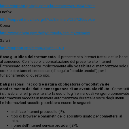
https://support.google.com/chrome/answer/95647?hl=it
Firefox
http://support.mozilla.org/it/kb/Eliminare%20i%20cookie
Opera
http://www.opera.com/help/tutorials/security/privacy/
Safari
http://support.apple.com/kb/ph11920
Base giuridica del trattamento
- Il presente sito internet tratta i dati in base
al consenso. Con l'uso o la consultazione del presente sito internet
l’interessato acconsente implicitamente alla possibilità di memorizzare solo i
cookie strettamente necessari (di seguito “cookie tecnici”) per il
funzionamento di questo sito.
Dati personali raccolti e natura obbligatoria o facoltativa del
conferimento dei dati e conseguenze di un eventuale rifiuto
- Come tutti
i siti web anche il presente sito fa uso di log file, nei quali vengono conservate
informazioni raccolte in maniera automatizzata durante le visite degli utenti.
Le informazioni raccolte potrebbero essere le seguenti:
indirizzo internet protocollo (IP);
tipo di browser e parametri del dispositivo usato per connettersi al
sito;
nome dell'internet service provider (ISP);