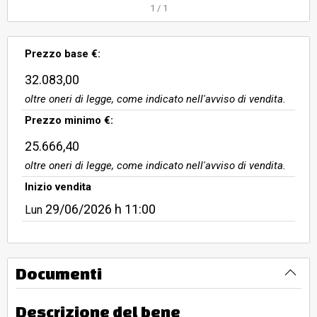
con relativo antibagno. Il locale
1
/
1
commerciale è attuamente
utilizzato come attività
Prezzo base €:
commerciale di autoricambi. L'unità
immobiliare è posta al piano T
32.083,00
oltre oneri di legge, come indicato nell'avviso di vendita.
Prezzo minimo €:
25.666,40
oltre oneri di legge, come indicato nell'avviso di vendita.
Inizio vendita
29/06/2026
h 11:00
Lun
Documenti
Descrizione del bene