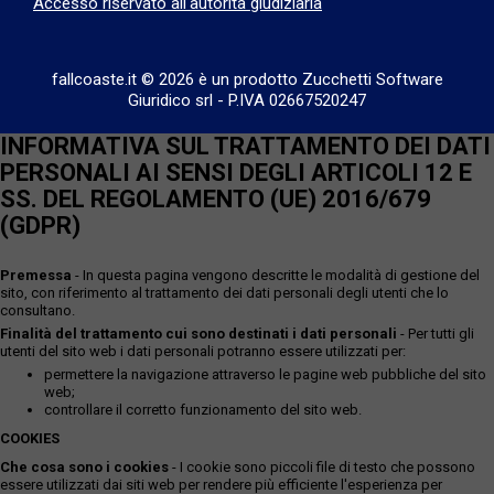
Accesso riservato all'autorità giudiziaria
fallcoaste.it © 2026 è un prodotto Zucchetti Software
Giuridico srl
-
P.IVA 02667520247
INFORMATIVA SUL TRATTAMENTO DEI DATI
PERSONALI AI SENSI DEGLI ARTICOLI 12 E
SS. DEL REGOLAMENTO (UE) 2016/679
(GDPR)
Premessa
- In questa pagina vengono descritte le modalità di gestione del
sito, con riferimento al trattamento dei dati personali degli utenti che lo
consultano.
Finalità del trattamento cui sono destinati i dati personali
- Per tutti gli
utenti del sito web i dati personali potranno essere utilizzati per:
permettere la navigazione attraverso le pagine web pubbliche del sito
web;
controllare il corretto funzionamento del sito web.
COOKIES
Che cosa sono i cookies
- I cookie sono piccoli file di testo che possono
essere utilizzati dai siti web per rendere più efficiente l'esperienza per