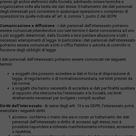
presso gli archivi elettronici delle Società, adottando misure tecniche e
organizzative volte alla tutela dei dati stessi. Il trattamento dei dati personali
degli interessati può consistere in qualunque operazione o complesso di
operazioni tra quelle indicate all' art. 4, comma 1, punto 2 del GDPR.
Comunicazione e diffusione
- I dati personali dell’interessato potranno
essere comunicati,intendendosi con tale termine il darne conoscenza ad uno
o più soggetti determinati, dalla Società a terzi perdare attuazione a tutti i
necessari adempimenti di legge. In particolare i dati personali dell’interessato
potranno essere comunicati a Enti o Uffici Pubblici o autorità di controllo in
funzione degli obblighi di legge.
I dati personali dell’interessato potranno essere comunicati nei seguenti
termini:
a soggetti che possono accedere ai dati in forza di disposizione di
legge, di regolamento o di normativacomunitaria, nei limiti previsti da
tali norme;
a soggetti che hanno necessità di accedere ai dati per finalità ausiliare
al rapporto che intercorre tra l’interessato e la Società, nei limiti
strettamente necessari per svolgere i compiti ausiliari.
Diritti dell’interessato
- Ai sensi degli artt. 15 e ss GDPR, l’interessato potrà
esercitare i seguenti diritti:
accesso: conferma o meno che sia in corso un trattamento dei dati
personali dell’interessato e diritto di accesso agli stessi; non è
possibile rispondere a richieste manifestamente infondate, eccessive
o ripetitive;