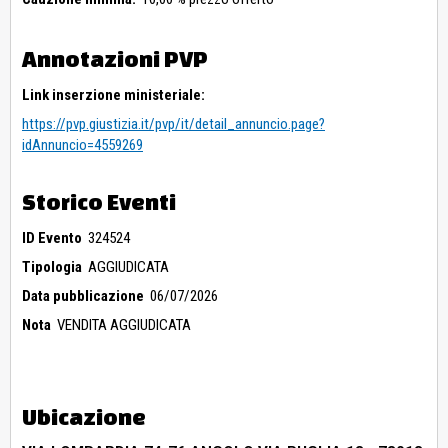
Annotazioni PVP
Link inserzione ministeriale:
https://pvp.giustizia.it/pvp/it/detail_annuncio.page?
idAnnuncio=4559269
Storico Eventi
ID Evento
324524
Tipologia
AGGIUDICATA
Data pubblicazione
06/07/2026
Nota
VENDITA AGGIUDICATA
Ubicazione