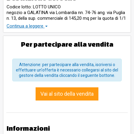
Codice lotto: LOTTO UNICO
negozio a GALATINA via Lombardia nn. 74-76 ang. via Puglia
n. 13, della sup. commerciale di 145,20 mq per la quota di 1/1
di piena proprietà. Bene immobile adibito a locale
Continua a leggere
commerciale posto a piano terra per una superficie
complcon accesso da via Puglia civico 13 e da via Lombardia
civico 74-76, composto da ampio locale,due w.c. con relativo
Per partecipare alla vendita
antibagno. Il locale commerciale è attuamente utilizzato
come attività commerciale di autoricambi. L'unità immobiliare
è posta al piano T
Attenzione: per partecipare alla vendita, iscriversi o
effettuare un'offerta è necessario collegarsi al sito del
gestore della vendita cliccando il seguente bottone.
Vai al sito della vendita
Informazioni