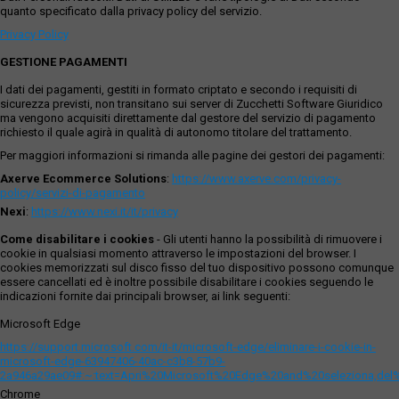
quanto specificato dalla privacy policy del servizio.
Privacy Policy
GESTIONE PAGAMENTI
I dati dei pagamenti, gestiti in formato criptato e secondo i requisiti di
sicurezza previsti, non transitano sui server di Zucchetti Software Giuridico
ma vengono acquisiti direttamente dal gestore del servizio di pagamento
richiesto il quale agirà in qualità di autonomo titolare del trattamento.
Per maggiori informazioni si rimanda alle pagine dei gestori dei pagamenti:
Axerve Ecommerce Solutions
:
https://www.axerve.com/privacy-
policy/servizi-di-pagamento
Nexi
:
https://www.nexi.it/it/privacy
Come disabilitare i cookies
- Gli utenti hanno la possibilità di rimuovere i
cookie in qualsiasi momento attraverso le impostazioni del browser. I
cookies memorizzati sul disco fisso del tuo dispositivo possono comunque
essere cancellati ed è inoltre possibile disabilitare i cookies seguendo le
indicazioni fornite dai principali browser, ai link seguenti:
Microsoft Edge
https://support.microsoft.com/it-it/microsoft-edge/eliminare-i-cookie-in-
microsoft-edge-63947406-40ac-c3b8-57b9-
2a946a29ae09#:~:text=Apri%20Microsoft%20Edge%20and%20seleziona,del
Chrome