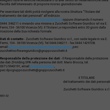
eseguito tutte le verifiche necessarie o di aver svolto un riesamenonché della
facoltà dell’interessato di proporre ricorso giurisdizionale.
Per esercitare tali diritti potrà rivolgersi alla nostra Struttura "Titolare del
trattamento dei dati personali" all'indirizzo
ufficio.privacy@zucchettisofwaregiuridico.it
oppure chiamando il numero
0444. 346211 o inviando una missiva a Zucchetti Software Giuridico srl via E.
Fermi,134 - 36100 Vicenza (VI). Il Titolare Le risponderà entro 30 giorni dalla
ricezione della Sua richiesta formale.
Dati di contatto
- Zucchetti Software Giuridico s.r.l., con sede legale in via E.
Fermi, 134 - 36100 Vicenza (VI); Tel 0444.346211 - fax 0444.1429728;
email:
ufficio.privacy@zucchettisoftwaregiuridico.it
,pec:
zucchettisoftwaregiuridico@gruppozucchetti.it
Responsabile della protezione dei dati
- Il Responsabile della protezione
dei dati ZHolding SPA nella persona del dott. Mario Brocca, tel.
0371/5943191, email:
dpo@zucchetti.it
,
pec:dpogruppozucchetti@gruppozucchetti.it
Il TITOLARE
del trattamento dei dati personali
Zucchetti Software Giuridico s.r.l.
REV 02