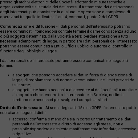
presso gli archivi elettronici delle Società, adottando misure tecniche e
organizzative volte alla tutela dei dati stessi. Il trattamento dei dati personali
degli interessati può consistere in qualunque operazione o complesso di
operazioni tra quelle indicate all' art. 4, comma 1, punto 2 del GDPR.
Comunicazione e diffusione
- I dati personali dell’interessato potranno
essere comunicati,intendendosi con tale termine il darne conoscenza ad uno
o più soggetti determinati, dalla Società a terzi perdare attuazione a tutti i
necessari adempimenti di legge. In particolare i dati personali dell’interessato
potranno essere comunicati a Enti o Uffici Pubblici o autorità di controllo in
funzione degli obblighi di legge.
I dati personali dell’interessato potranno essere comunicati nei seguenti
termini:
a soggetti che possono accedere ai dati in forza di disposizione di
legge, di regolamento o di normativacomunitaria, nei limiti previsti da
tali norme;
a soggetti che hanno necessità di accedere ai dati per finalità ausiliare
al rapporto che intercorre tra l’interessato e la Società, nei limiti
strettamente necessari per svolgere i compiti ausiliari.
Diritti dell’interessato
- Ai sensi degli artt. 15 e ss GDPR, l’interessato potrà
esercitare i seguenti diritti:
accesso: conferma o meno che sia in corso un trattamento dei dati
personali dell’interessato e diritto di accesso agli stessi; non è
possibile rispondere a richieste manifestamente infondate, eccessive
o ripetitive;