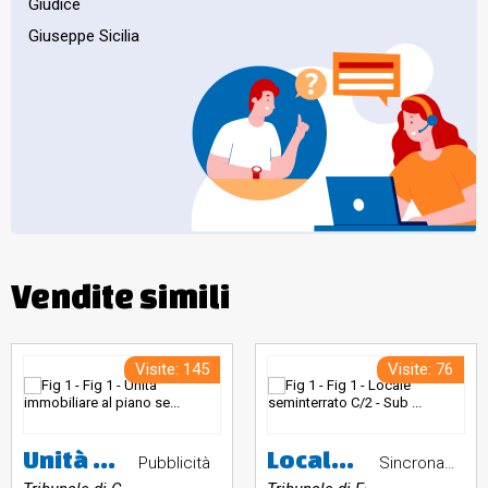
Giudice
Giuseppe Sicilia
Vendite simili
Visite: 145
Visite: 76
Unità immobiliare al piano seminterrato, costituita da una cantina/dispensa, un bagnetto privo di aperture, una tavernetta in cui è presente un caminetto, un ambiente adibito a deposito e sala hobby. Dall’esterno si accede all’intercapedine/ locale di sgombero non rifinita utilizzata come deposito. È da sottoporre a sanatoria urbanistico strutturale. La sanatoria strutturale va ad interessare l’intero fabbricato.
Locale seminterrato C/2 - Sub 17 - Bari Via Sagarriga Visconti 172
Pubblicità
Sincrona telematica