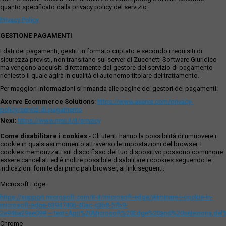
quanto specificato dalla privacy policy del servizio.
Privacy Policy
GESTIONE PAGAMENTI
I dati dei pagamenti, gestiti in formato criptato e secondo i requisiti di
sicurezza previsti, non transitano sui server di Zucchetti Software Giuridico
ma vengono acquisiti direttamente dal gestore del servizio di pagamento
richiesto il quale agirà in qualità di autonomo titolare del trattamento.
Per maggiori informazioni si rimanda alle pagine dei gestori dei pagamenti:
Axerve Ecommerce Solutions
:
https://www.axerve.com/privacy-
policy/servizi-di-pagamento
Nexi
:
https://www.nexi.it/it/privacy
Come disabilitare i cookies
- Gli utenti hanno la possibilità di rimuovere i
cookie in qualsiasi momento attraverso le impostazioni del browser. I
cookies memorizzati sul disco fisso del tuo dispositivo possono comunque
essere cancellati ed è inoltre possibile disabilitare i cookies seguendo le
indicazioni fornite dai principali browser, ai link seguenti:
Microsoft Edge
https://support.microsoft.com/it-it/microsoft-edge/eliminare-i-cookie-in-
microsoft-edge-63947406-40ac-c3b8-57b9-
2a946a29ae09#:~:text=Apri%20Microsoft%20Edge%20and%20seleziona,del
Chrome