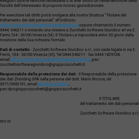
eseguito tutte le verifiche necessarie o di aver svolto un riesamenonché della
facoltà dell’interessato di proporre ricorso giurisdizionale.
Per esercitare tali diritti potrà rivolgersi alla nostra Struttura "Titolare del
trattamento dei dati personali" all'indirizzo
ufficio.privacy@zucchettisofwaregiuridico.it
oppure chiamando il numero
0444. 346211 o inviando una missiva a Zucchetti Software Giuridico srl via E.
Fermi,134 - 36100 Vicenza (VI). Il Titolare Le risponderà entro 30 giorni dalla
ricezione della Sua richiesta formale.
Dati di contatto
- Zucchetti Software Giuridico s.r.l., con sede legale in via E.
Fermi, 134 - 36100 Vicenza (VI); Tel 0444.346211 - fax 0444.1429728;
email:
ufficio.privacy@zucchettisoftwaregiuridico.it
,pec:
zucchettisoftwaregiuridico@gruppozucchetti.it
Responsabile della protezione dei dati
- Il Responsabile della protezione
dei dati ZHolding SPA nella persona del dott. Mario Brocca, tel.
0371/5943191, email:
dpo@zucchetti.it
,
pec:dpogruppozucchetti@gruppozucchetti.it
Il TITOLARE
del trattamento dei dati personali
Zucchetti Software Giuridico s.r.l.
REV 02