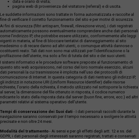
data e orario di visita;
pagina web di provenienza del visitatore (referral) e di uscita.
Le suddette informazioni sono trattate in forma automatizzata e raccolte al
fine di verificare il corretto funzionamento del sito e per motivi di sicurezza.
Ai fini di sicurezza (filtri antispam, firewall, rilevazione virus), i dati registrati
automaticamente possono eventualmente comprendere anche dati personali
come l'indirizzo IP, che potrebbe essere utilizzato, conformemente alle leggi
vigenti in materia, al fine di bloccare tentativi di danneggiamento al sito
medesimo o di recare danno ad altri utenti, o comunque attività dannose o
costituenti reato. Tali dati non sono mai utilizzati per l'identificazione o la
profilazione dell'utente, ma solo a fini di tutela del sito e dei suoi utenti.
I sistemi informatici e le procedure software preposte al funzionamento di
questo sito web acquisiscono, nel corso del loro normale esercizio, alcuni
dati personali la cui trasmissione è implicita nell'uso dei protocolli di
comunicazione di Internet. In questa categoria di dati rientrano gli indirizzi IP,
gli indirizzi in notazione URI (Uniform Resource Identifier) delle risorse
richieste, l'orario della richiesta, il metodo utilizzato nel sottoporre la richiesta
al server, la dimensione del file ottenuto in risposta, il codice numerico
ndicante lo stato della risposta data dal server (buon fine, errore, ecc.) ed altri
parametri relativi al sistema operativo dell'utente.
Tempi di conservazione dei Suoi dati
- I dati personali raccolti durante la
navigazione saranno conservati per il tempo necessario a svolgere le attività
precisate e non oltre 24 mesi.
Modalità del trattamento
- Ai sensi e per gli effetti degli artt. 12 e ss. del
GDPR, i dati personali degli interessati saranno registrati, trattati e conservati