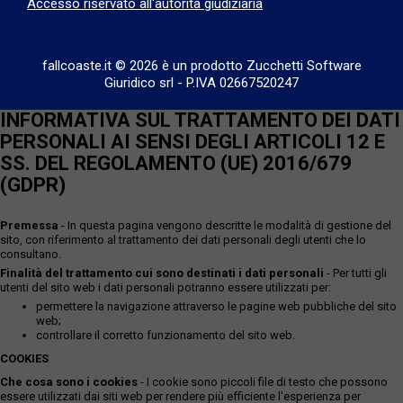
Accesso riservato all'autorità giudiziaria
fallcoaste.it © 2026 è un prodotto Zucchetti Software
Giuridico srl
-
P.IVA 02667520247
INFORMATIVA SUL TRATTAMENTO DEI DATI
PERSONALI AI SENSI DEGLI ARTICOLI 12 E
SS. DEL REGOLAMENTO (UE) 2016/679
(GDPR)
Premessa
- In questa pagina vengono descritte le modalità di gestione del
sito, con riferimento al trattamento dei dati personali degli utenti che lo
consultano.
Finalità del trattamento cui sono destinati i dati personali
- Per tutti gli
utenti del sito web i dati personali potranno essere utilizzati per:
permettere la navigazione attraverso le pagine web pubbliche del sito
web;
controllare il corretto funzionamento del sito web.
COOKIES
Che cosa sono i cookies
- I cookie sono piccoli file di testo che possono
essere utilizzati dai siti web per rendere più efficiente l'esperienza per