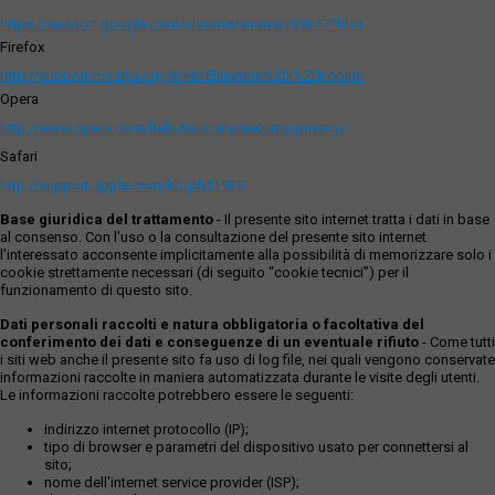
https://support.google.com/chrome/answer/95647?hl=it
Firefox
http://support.mozilla.org/it/kb/Eliminare%20i%20cookie
Opera
http://www.opera.com/help/tutorials/security/privacy/
Safari
http://support.apple.com/kb/ph11920
Base giuridica del trattamento
- Il presente sito internet tratta i dati in base
al consenso. Con l'uso o la consultazione del presente sito internet
l’interessato acconsente implicitamente alla possibilità di memorizzare solo i
cookie strettamente necessari (di seguito “cookie tecnici”) per il
funzionamento di questo sito.
Dati personali raccolti e natura obbligatoria o facoltativa del
conferimento dei dati e conseguenze di un eventuale rifiuto
- Come tutti
i siti web anche il presente sito fa uso di log file, nei quali vengono conservate
informazioni raccolte in maniera automatizzata durante le visite degli utenti.
Le informazioni raccolte potrebbero essere le seguenti:
indirizzo internet protocollo (IP);
tipo di browser e parametri del dispositivo usato per connettersi al
sito;
nome dell'internet service provider (ISP);