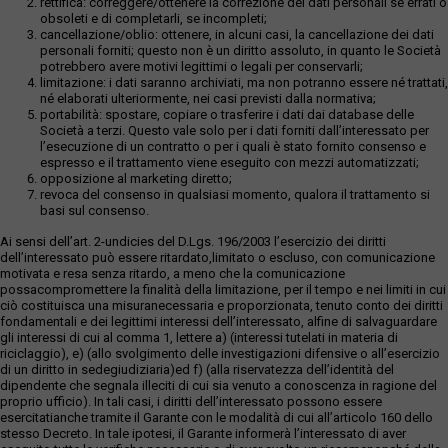
rettifica: correggere/ottenere la correzione dei dati personali se errati o
obsoleti e di completarli, se incompleti;
cancellazione/oblio: ottenere, in alcuni casi, la cancellazione dei dati
personali forniti; questo non è un diritto assoluto, in quanto le Società
potrebbero avere motivi legittimi o legali per conservarli;
limitazione: i dati saranno archiviati, ma non potranno essere né trattati,
né elaborati ulteriormente, nei casi previsti dalla normativa;
portabilità: spostare, copiare o trasferire i dati dai database delle
Società a terzi. Questo vale solo per i dati forniti dall’interessato per
l’esecuzione di un contratto o per i quali è stato fornito consenso e
espresso e il trattamento viene eseguito con mezzi automatizzati;
opposizione al marketing diretto;
revoca del consenso in qualsiasi momento, qualora il trattamento si
basi sul consenso.
Ai sensi dell’art. 2-undicies del D.Lgs. 196/2003 l’esercizio dei diritti
dell’interessato può essere ritardato,limitato o escluso, con comunicazione
motivata e resa senza ritardo, a meno che la comunicazione
possacompromettere la finalità della limitazione, per il tempo e nei limiti in cui
ciò costituisca una misuranecessaria e proporzionata, tenuto conto dei diritti
fondamentali e dei legittimi interessi dell’interessato, alfine di salvaguardare
gli interessi di cui al comma 1, lettere a) (interessi tutelati in materia di
riciclaggio), e) (allo svolgimento delle investigazioni difensive o all’esercizio
di un diritto in sedegiudiziaria)ed f) (alla riservatezza dell’identità del
dipendente che segnala illeciti di cui sia venuto a conoscenza in ragione del
proprio ufficio). In tali casi, i diritti dell’interessato possono essere
esercitatianche tramite il Garante con le modalità di cui all’articolo 160 dello
stesso Decreto. In tale ipotesi, il Garante informerà l’interessato di aver