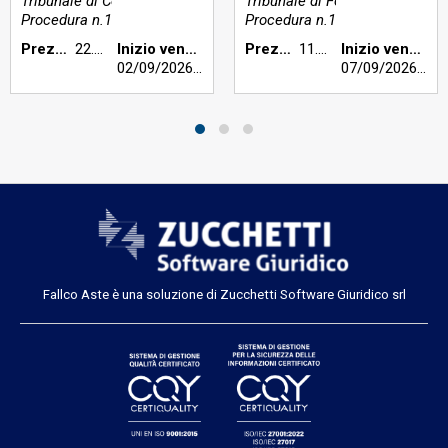
Tribunale di Cosenza
Tribunale di Foggia
Procedura n.101/2020
Procedura n.138/2019
Prezzo base €:
22.697,66
Inizio vendita:
Prezzo base €:
11.430,00
Inizio vendita:
02/09/2026
h 09:45
07/09/2026
h 16
Fallco Aste è una soluzione di Zucchetti Software Giuridico srl