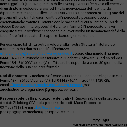
riciclaggio), e) (allo svolgimento delle investigazioni difensive o all’esercizio
di un diritto in sedegiudiziaria)ed f) (alla riservatezza dell’identità del
dipendente che segnala illeciti di cui sia venuto a conoscenza in ragione del
proprio ufficio). In tali casi, i diritti dell’interessato possono essere
esercitatianche tramite il Garante con le modalità di cui all’articolo 160 dello
stesso Decreto. In tale ipotesi, il Garante informerà l’interessato di aver
eseguito tutte le verifiche necessarie o di aver svolto un riesamenonché della
facoltà dell’interessato di proporre ricorso giurisdizionale.
Per esercitare tali diritti potrà rivolgersi alla nostra Struttura "Titolare del
trattamento dei dati personali" all'indirizzo
ufficio.privacy@zucchettisofwaregiuridico.it
oppure chiamando il numero
0444. 346211 o inviando una missiva a Zucchetti Software Giuridico srl via E.
Fermi,134 - 36100 Vicenza (VI). Il Titolare Le risponderà entro 30 giorni dalla
ricezione della Sua richiesta formale.
Dati di contatto
- Zucchetti Software Giuridico s.r.l., con sede legale in via E.
Fermi, 134 - 36100 Vicenza (VI); Tel 0444.346211 - fax 0444.1429728;
email:
ufficio.privacy@zucchettisoftwaregiuridico.it
,pec:
zucchettisoftwaregiuridico@gruppozucchetti.it
Responsabile della protezione dei dati
- Il Responsabile della protezione
dei dati ZHolding SPA nella persona del dott. Mario Brocca, tel.
0371/5943191, email:
dpo@zucchetti.it
,
pec:dpogruppozucchetti@gruppozucchetti.it
Il TITOLARE
del trattamento dei dati personali