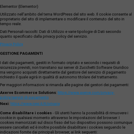
Elementor (Elementor)
Utilizzato nell'ambito del tema WordPress del sito web. Il cookie consente al
proprietario del sito di implementare o modificare il contenuto del sito in
tempo reale.
Dati Personali raccolti: Dati di Utilizzo e varie tipologie di Dati secondo
quanto specificato dalla privacy policy del servizio.
Privacy Policy
GESTIONE PAGAMENTI
I dati dei pagamenti, gestiti in formato criptato e secondo i requisiti di
sicurezza previsti, non transitano sui server di Zucchetti Software Giuridico
ma vengono acquisiti direttamente dal gestore del servizio di pagamento
richiesto il quale agirà in qualità di autonomo titolare del trattamento.
Per maggiori informazioni si rimanda alle pagine dei gestori dei pagamenti:
Axerve Ecommerce Solutions
:
https://www.axerve.com/privacy-
policy/servizi-di-pagamento
Nexi
:
https://www.nexi.it/it/privacy
Come disabilitare i cookies
- Gli utenti hanno la possibilità di rimuovere i
cookie in qualsiasi momento attraverso le impostazioni del browser. I
cookies memorizzati sul disco fisso del tuo dispositivo possono comunque
essere cancellati ed è inoltre possibile disabilitare i cookies seguendo le
indicazioni fornite dai principali browser, ai link seguenti: