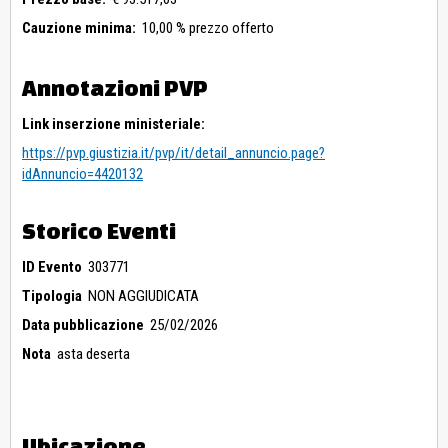
Cauzione minima:
10,00 % prezzo offerto
Annotazioni PVP
Link inserzione ministeriale:
https://pvp.giustizia.it/pvp/it/detail_annuncio.page?
idAnnuncio=4420132
Storico Eventi
ID Evento
303771
Tipologia
NON AGGIUDICATA
Data pubblicazione
25/02/2026
Nota
asta deserta
Ubicazione