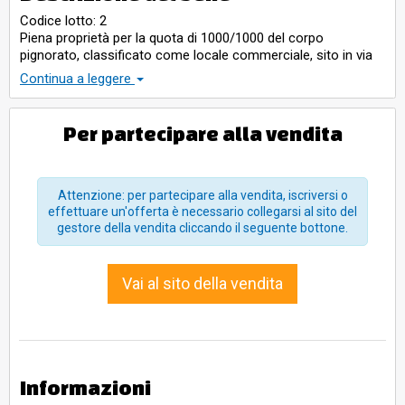
Codice lotto: 2
Piena proprietà per la quota di 1000/1000 del corpo
pignorato, classificato come locale commerciale, sito in via
Luisa di Savoia a Lecce.Il corpo è posto al piano Terra e
Continua a leggere
sviluppa una superficie reale lorda di 772,00 mq.
Per partecipare alla vendita
Attenzione: per partecipare alla vendita, iscriversi o
effettuare un'offerta è necessario collegarsi al sito del
gestore della vendita cliccando il seguente bottone.
Vai al sito della vendita
Informazioni