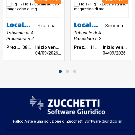
Locale ad uso magazzino di mq.113 dotato di un locale wc e di un piccolo ripostiglio di mq.4 adiacente ma non comunicante
Locale ad uso magazzino di mq 42 privo di massetto e pavimentazionee quindi situtato ad una quota inferiore rispetto all'accesso condominiale; attualmente il dislivello risulta eliminato mediante una struttura removibile in legno
Sincrona mista
Sincrona mista
Tribunale di Ascoli Piceno
Tribunale di Ascoli Piceno
Procedura n.23/2022
Procedura n.23/2022
Prezzo base €:
38.000,00
Inizio vendita:
Prezzo base €:
11.000,00
Inizio vendita:
04/09/2026
h 16:30
04/09/2026
h 16
Fallco Aste è una soluzione di Zucchetti Software Giuridico srl