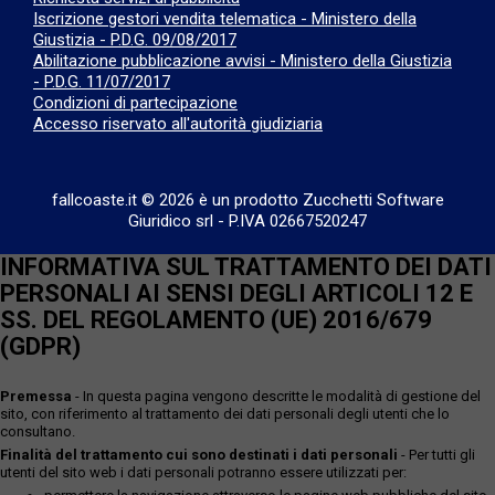
Iscrizione gestori vendita telematica - Ministero della
Giustizia - P.D.G. 09/08/2017
Abilitazione pubblicazione avvisi - Ministero della Giustizia
- P.D.G. 11/07/2017
Condizioni di partecipazione
Accesso riservato all'autorità giudiziaria
fallcoaste.it © 2026 è un prodotto Zucchetti Software
Giuridico srl
-
P.IVA 02667520247
INFORMATIVA SUL TRATTAMENTO DEI DATI
PERSONALI AI SENSI DEGLI ARTICOLI 12 E
SS. DEL REGOLAMENTO (UE) 2016/679
(GDPR)
Premessa
- In questa pagina vengono descritte le modalità di gestione del
sito, con riferimento al trattamento dei dati personali degli utenti che lo
consultano.
Finalità del trattamento cui sono destinati i dati personali
- Per tutti gli
utenti del sito web i dati personali potranno essere utilizzati per: