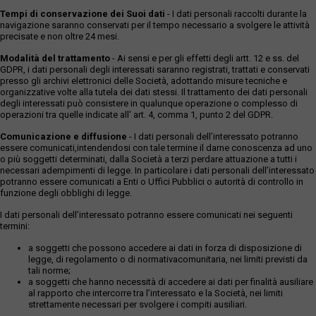
Tempi di conservazione dei Suoi dati
- I dati personali raccolti durante la
navigazione saranno conservati per il tempo necessario a svolgere le attività
precisate e non oltre 24 mesi.
Modalità del trattamento
- Ai sensi e per gli effetti degli artt. 12 e ss. del
GDPR, i dati personali degli interessati saranno registrati, trattati e conservati
presso gli archivi elettronici delle Società, adottando misure tecniche e
organizzative volte alla tutela dei dati stessi. Il trattamento dei dati personali
degli interessati può consistere in qualunque operazione o complesso di
operazioni tra quelle indicate all' art. 4, comma 1, punto 2 del GDPR.
Comunicazione e diffusione
- I dati personali dell’interessato potranno
essere comunicati,intendendosi con tale termine il darne conoscenza ad uno
o più soggetti determinati, dalla Società a terzi perdare attuazione a tutti i
necessari adempimenti di legge. In particolare i dati personali dell’interessato
potranno essere comunicati a Enti o Uffici Pubblici o autorità di controllo in
funzione degli obblighi di legge.
I dati personali dell’interessato potranno essere comunicati nei seguenti
termini:
a soggetti che possono accedere ai dati in forza di disposizione di
legge, di regolamento o di normativacomunitaria, nei limiti previsti da
tali norme;
a soggetti che hanno necessità di accedere ai dati per finalità ausiliare
al rapporto che intercorre tra l’interessato e la Società, nei limiti
strettamente necessari per svolgere i compiti ausiliari.