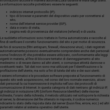
informazioni raccolte in maniera automatizzata durante le visite degli utenti.
Le informazioni raccolte potrebbero essere le seguenti:
indirizzo internet protocollo (IP);
tipo di browser e parametri del dispositivo usato per connettersi al
sito;
nome dell'internet service provider (ISP);
data e orario di visita;
pagina web di provenienza del visitatore (referral) e di uscita.
Le suddette informazioni sono trattate in forma automatizzata e raccolte al
fine di verificare il corretto funzionamento del sito e per motivi di sicurezza.
Ai fini di sicurezza (filtri antispam, firewall, rilevazione virus), i dati registrati
automaticamente possono eventualmente comprendere anche dati personali
come l'indirizzo IP, che potrebbe essere utilizzato, conformemente alle leggi
vigenti in materia, al fine di bloccare tentativi di danneggiamento al sito
medesimo o di recare danno ad altri utenti, o comunque attività dannose o
costituenti reato. Tali dati non sono mai utilizzati per l'identificazione o la
profilazione dell'utente, ma solo a fini di tutela del sito e dei suoi utenti.
I sistemi informatici e le procedure software preposte al funzionamento di
questo sito web acquisiscono, nel corso del loro normale esercizio, alcuni
dati personali la cui trasmissione è implicita nell'uso dei protocolli di
comunicazione di Internet. In questa categoria di dati rientrano gli indirizzi IP,
gli indirizzi in notazione URI (Uniform Resource Identifier) delle risorse
richieste, l'orario della richiesta, il metodo utilizzato nel sottoporre la richiesta
al server, la dimensione del file ottenuto in risposta, il codice numerico
ndicante lo stato della risposta data dal server (buon fine, errore, ecc.) ed altri
parametri relativi al sistema operativo dell'utente.