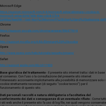
Microsoft Edge
https://support.microsoft.com/it-it/microsoft-edge/eliminare-i-cookie-in-
microsoft-edge-63947406-40ac-c3b8-57b9-
2a946a29ae09#:~:text=Apri%20Microsoft%20Edge%20and%20seleziona,del
Chrome
https://support.google.com/chrome/answer/95647?hl=it
Firefox
http://support.mozilla.org/it/kb/Eliminare%20i%20cookie
Opera
http://www.opera.com/help/tutorials/security/privacy/
Safari
http://support.apple.com/kb/ph11920
Base giuridica del trattamento
- Il presente sito internet tratta i dati in base
al consenso. Con l'uso o la consultazione del presente sito internet
l’interessato acconsente implicitamente alla possibilità di memorizzare solo i
cookie strettamente necessari (di seguito “cookie tecnici”) per il
funzionamento di questo sito.
Dati personali raccolti e natura obbligatoria o facoltativa del
conferimento dei dati e conseguenze di un eventuale rifiuto
- Come tutti
i siti web anche il presente sito fa uso di log file, nei quali vengono conservate