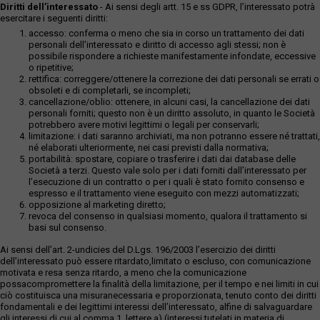
Diritti dell’interessato
- Ai sensi degli artt. 15 e ss GDPR, l’interessato potrà
esercitare i seguenti diritti:
accesso: conferma o meno che sia in corso un trattamento dei dati
personali dell’interessato e diritto di accesso agli stessi; non è
possibile rispondere a richieste manifestamente infondate, eccessive
o ripetitive;
rettifica: correggere/ottenere la correzione dei dati personali se errati o
obsoleti e di completarli, se incompleti;
cancellazione/oblio: ottenere, in alcuni casi, la cancellazione dei dati
personali forniti; questo non è un diritto assoluto, in quanto le Società
potrebbero avere motivi legittimi o legali per conservarli;
limitazione: i dati saranno archiviati, ma non potranno essere né trattati,
né elaborati ulteriormente, nei casi previsti dalla normativa;
portabilità: spostare, copiare o trasferire i dati dai database delle
Società a terzi. Questo vale solo per i dati forniti dall’interessato per
l’esecuzione di un contratto o per i quali è stato fornito consenso e
espresso e il trattamento viene eseguito con mezzi automatizzati;
opposizione al marketing diretto;
revoca del consenso in qualsiasi momento, qualora il trattamento si
basi sul consenso.
Ai sensi dell’art. 2-undicies del D.Lgs. 196/2003 l’esercizio dei diritti
dell’interessato può essere ritardato,limitato o escluso, con comunicazione
motivata e resa senza ritardo, a meno che la comunicazione
possacompromettere la finalità della limitazione, per il tempo e nei limiti in cui
ciò costituisca una misuranecessaria e proporzionata, tenuto conto dei diritti
fondamentali e dei legittimi interessi dell’interessato, alfine di salvaguardare
gli interessi di cui al comma 1, lettere a) (interessi tutelati in materia di