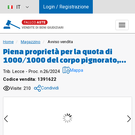
Login / Registrazione
IT
Home
Magazzino
Avviso vendita
Piena proprietà per la quota di
1000/1000 del corpo pignorato,
classificato come locale
Mappa
Trib. Lecce - Proc. n.26/2024
commerciale, sito in via Luisa di
Codice vendita: 1391622
Savoia a Lecce.Il corpo è posto al
Condividi
Visite: 210
piano Terra e sviluppa una
superficie reale lorda di 772,00 mq.