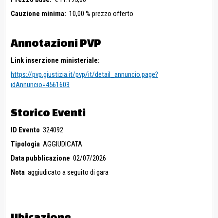
Cauzione minima:
10,00 % prezzo offerto
Annotazioni PVP
Link inserzione ministeriale:
https://pvp.giustizia.it/pvp/it/detail_annuncio.page?
idAnnuncio=4561603
Storico Eventi
ID Evento
324092
Tipologia
AGGIUDICATA
Data pubblicazione
02/07/2026
Nota
aggiudicato a seguito di gara
Ubicazione