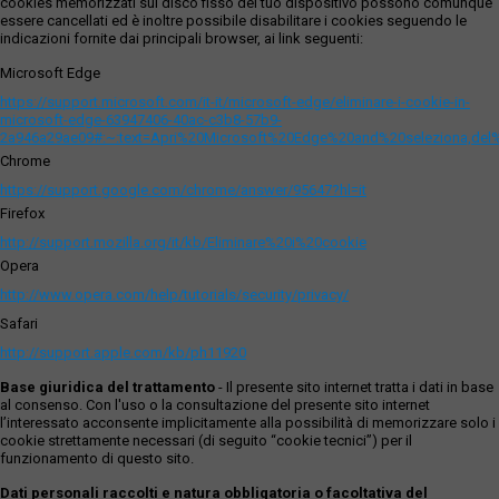
cookies memorizzati sul disco fisso del tuo dispositivo possono comunque
essere cancellati ed è inoltre possibile disabilitare i cookies seguendo le
indicazioni fornite dai principali browser, ai link seguenti:
Microsoft Edge
https://support.microsoft.com/it-it/microsoft-edge/eliminare-i-cookie-in-
microsoft-edge-63947406-40ac-c3b8-57b9-
2a946a29ae09#:~:text=Apri%20Microsoft%20Edge%20and%20seleziona,del
Chrome
https://support.google.com/chrome/answer/95647?hl=it
Firefox
http://support.mozilla.org/it/kb/Eliminare%20i%20cookie
Opera
http://www.opera.com/help/tutorials/security/privacy/
Safari
http://support.apple.com/kb/ph11920
Base giuridica del trattamento
- Il presente sito internet tratta i dati in base
al consenso. Con l'uso o la consultazione del presente sito internet
l’interessato acconsente implicitamente alla possibilità di memorizzare solo i
cookie strettamente necessari (di seguito “cookie tecnici”) per il
funzionamento di questo sito.
Dati personali raccolti e natura obbligatoria o facoltativa del