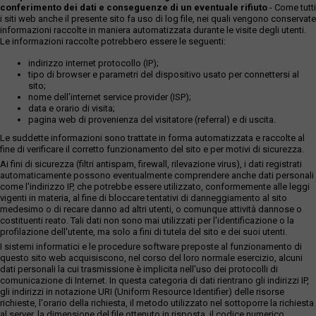
conferimento dei dati e conseguenze di un eventuale rifiuto
- Come tutti
i siti web anche il presente sito fa uso di log file, nei quali vengono conservate
informazioni raccolte in maniera automatizzata durante le visite degli utenti.
Le informazioni raccolte potrebbero essere le seguenti:
indirizzo internet protocollo (IP);
tipo di browser e parametri del dispositivo usato per connettersi al
sito;
nome dell'internet service provider (ISP);
data e orario di visita;
pagina web di provenienza del visitatore (referral) e di uscita.
Le suddette informazioni sono trattate in forma automatizzata e raccolte al
fine di verificare il corretto funzionamento del sito e per motivi di sicurezza.
Ai fini di sicurezza (filtri antispam, firewall, rilevazione virus), i dati registrati
automaticamente possono eventualmente comprendere anche dati personali
come l'indirizzo IP, che potrebbe essere utilizzato, conformemente alle leggi
vigenti in materia, al fine di bloccare tentativi di danneggiamento al sito
medesimo o di recare danno ad altri utenti, o comunque attività dannose o
costituenti reato. Tali dati non sono mai utilizzati per l'identificazione o la
profilazione dell'utente, ma solo a fini di tutela del sito e dei suoi utenti.
I sistemi informatici e le procedure software preposte al funzionamento di
questo sito web acquisiscono, nel corso del loro normale esercizio, alcuni
dati personali la cui trasmissione è implicita nell'uso dei protocolli di
comunicazione di Internet. In questa categoria di dati rientrano gli indirizzi IP,
gli indirizzi in notazione URI (Uniform Resource Identifier) delle risorse
richieste, l'orario della richiesta, il metodo utilizzato nel sottoporre la richiesta
al server, la dimensione del file ottenuto in risposta, il codice numerico