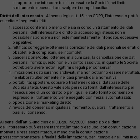
al rapporto che intercorre tra l’interessato e la Società, nei limiti
strettamente necessari per svolgere i compiti ausiliari.
Diritti dell’interessato
- Ai sensi degli artt. 15 e ss GDPR, l’interessato potrà
esercitare i seguenti diritti:
accesso: conferma o meno che sia in corso un trattamento dei dati
personali dell’interessato e diritto di accesso agli stessi; non è
possibile rispondere a richieste manifestamente infondate, eccessive
o ripetitive;
rettifica: correggere/ottenere la correzione dei dati personali se errati o
obsoleti e di completarli, se incompleti;
cancellazione/oblio: ottenere, in alcuni casi, la cancellazione dei dati
personali forniti; questo non è un diritto assoluto, in quanto le Società
potrebbero avere motivi legittimi o legali per conservarli;
limitazione: i dati saranno archiviati, ma non potranno essere né trattati,
né elaborati ulteriormente, nei casi previsti dalla normativa;
portabilità: spostare, copiare o trasferire i dati dai database delle
Società a terzi. Questo vale solo per i dati forniti dall’interessato per
l’esecuzione di un contratto o per i quali è stato fornito consenso e
espresso e il trattamento viene eseguito con mezzi automatizzati;
opposizione al marketing diretto;
revoca del consenso in qualsiasi momento, qualora il trattamento si
basi sul consenso.
Ai sensi dell’art. 2-undicies del D.Lgs. 196/2003 l’esercizio dei diritti
dell’interessato può essere ritardato,limitato o escluso, con comunicazione
motivata e resa senza ritardo, a meno che la comunicazione
possacompromettere la finalità della limitazione, per il tempo e nei limiti in cui