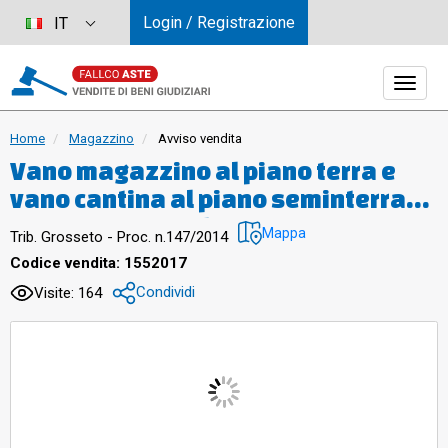
Login / Registrazione
IT
Home
Magazzino
Avviso vendita
Vano magazzino al piano terra e
vano cantina al piano seminterrato,
comunicanti tra loro, avente
Mappa
Trib. Grosseto - Proc. n.147/2014
accesso dal civico n. 4 di Piazza
Codice vendita: 1552017
della Chiesa, consistenza catastale
Condividi
Visite: 164
mq 47, censito al catasto fabbricati
del Comune di Manciano al FOGLIO
156, PARTICELLA 217, SUB 7, CAT.
C/2, CLASSE 6 –