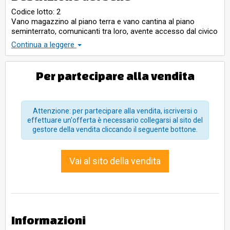
Codice lotto: 2
Vano magazzino al piano terra e vano cantina al piano
seminterrato, comunicanti tra loro, avente accesso dal civico
n. 4 di Piazza della Chiesa, consistenza catastale mq 47,
Continua a leggere
censito al catasto fabbricati del Comune di Manciano al
FOGLIO 156, PARTICELLA 217, SUB 7, CAT. C/2, CLASSE 6 –
Per partecipare alla vendita
Attenzione: per partecipare alla vendita, iscriversi o
effettuare un'offerta è necessario collegarsi al sito del
gestore della vendita cliccando il seguente bottone.
Vai al sito della vendita
Informazioni