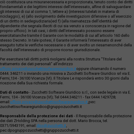
ciò costituisca una misuranecessaria e proporzionata, tenuto conto dei diritti
fondamentali e dei legittimi interessi dell’interessato, alfine di salvaguardare
gli interessi di cui al comma 1, lettere a) (interessi tutelati in materia di
riciclaggio), e) (allo svolgimento delle investigazioni difensive o all’esercizio
di un diritto in sedegiudiziaria)ed f) (alla riservatezza dell’identità del
dipendente che segnala illeciti di cui sia venuto a conoscenza in ragione del
proprio ufficio). In tali casi, i diritti dell’interessato possono essere
esercitatianche tramite il Garante con le modalità di cui all’articolo 160 dello
stesso Decreto. In tale ipotesi, il Garante informerà l’interessato di aver
eseguito tutte le verifiche necessarie o di aver svolto un riesamenonché della
facoltà dell’interessato di proporre ricorso giurisdizionale.
Per esercitare tali diritti potrà rivolgersi alla nostra Struttura "Titolare del
trattamento dei dati personali" all'indirizzo
ufficio.privacy@zucchettisofwaregiuridico.it
oppure chiamando il numero
0444. 346211 o inviando una missiva a Zucchetti Software Giuridico srl via E.
Fermi,134 - 36100 Vicenza (VI). Il Titolare Le risponderà entro 30 giorni dalla
ricezione della Sua richiesta formale.
Dati di contatto
- Zucchetti Software Giuridico s.r.l., con sede legale in via E.
Fermi, 134 - 36100 Vicenza (VI); Tel 0444.346211 - fax 0444.1429728;
email:
ufficio.privacy@zucchettisoftwaregiuridico.it
,pec:
zucchettisoftwaregiuridico@gruppozucchetti.it
Responsabile della protezione dei dati
- Il Responsabile della protezione
dei dati ZHolding SPA nella persona del dott. Mario Brocca, tel.
0371/5943191, email:
dpo@zucchetti.it
,
pec:dpogruppozucchetti@gruppozucchetti.it