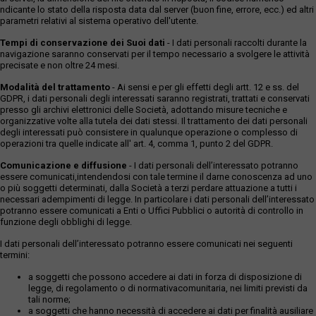
ndicante lo stato della risposta data dal server (buon fine, errore, ecc.) ed altri
parametri relativi al sistema operativo dell'utente.
Tempi di conservazione dei Suoi dati
- I dati personali raccolti durante la
navigazione saranno conservati per il tempo necessario a svolgere le attività
precisate e non oltre 24 mesi.
Modalità del trattamento
- Ai sensi e per gli effetti degli artt. 12 e ss. del
GDPR, i dati personali degli interessati saranno registrati, trattati e conservati
presso gli archivi elettronici delle Società, adottando misure tecniche e
organizzative volte alla tutela dei dati stessi. Il trattamento dei dati personali
degli interessati può consistere in qualunque operazione o complesso di
operazioni tra quelle indicate all' art. 4, comma 1, punto 2 del GDPR.
Comunicazione e diffusione
- I dati personali dell’interessato potranno
essere comunicati,intendendosi con tale termine il darne conoscenza ad uno
o più soggetti determinati, dalla Società a terzi perdare attuazione a tutti i
necessari adempimenti di legge. In particolare i dati personali dell’interessato
potranno essere comunicati a Enti o Uffici Pubblici o autorità di controllo in
funzione degli obblighi di legge.
I dati personali dell’interessato potranno essere comunicati nei seguenti
termini:
a soggetti che possono accedere ai dati in forza di disposizione di
legge, di regolamento o di normativacomunitaria, nei limiti previsti da
tali norme;
a soggetti che hanno necessità di accedere ai dati per finalità ausiliare