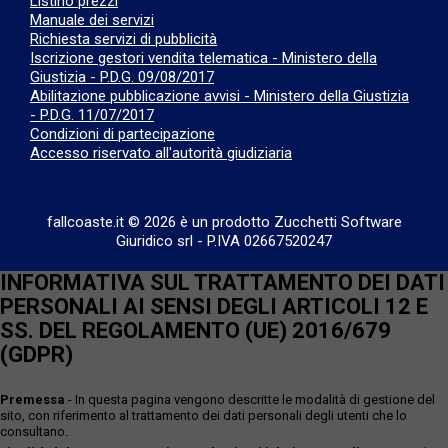
Listino prezzi
Manuale dei servizi
Richiesta servizi di pubblicità
Iscrizione gestori vendita telematica - Ministero della
Giustizia - P.D.G. 09/08/2017
Abilitazione pubblicazione avvisi - Ministero della Giustizia
- P.D.G. 11/07/2017
Condizioni di partecipazione
Accesso riservato all'autorità giudiziaria
fallcoaste.it © 2026 è un prodotto Zucchetti Software
Giuridico srl
-
P.IVA 02667520247
INFORMATIVA SUL TRATTAMENTO DEI DATI
PERSONALI AI SENSI DEGLI ARTICOLI 12 E
SS. DEL REGOLAMENTO (UE) 2016/679
(GDPR)
Premessa
- In questa pagina vengono descritte le modalità di gestione del
sito, con riferimento al trattamento dei dati personali degli utenti che lo
consultano.