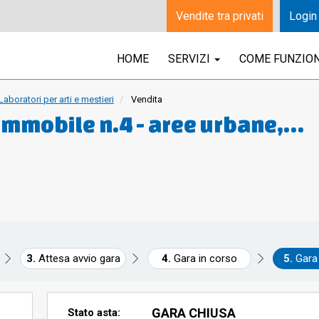
Vendite tra privati
Login
HOME
SERVIZI
COME FUNZIO
Laboratori per arti e mestieri
Vendita
 Immobile n.4 - aree urbane,
mmobile n.3 - Laboratorio
Attesa avvio gara
Gara in corso
Gara
GARA CHIUSA
Stato asta: