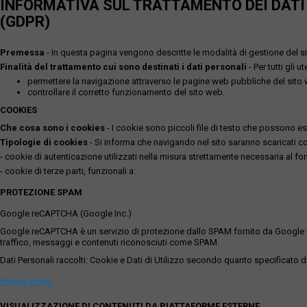
INFORMATIVA SUL TRATTAMENTO DEI DATI P
(GDPR)
Premessa
- In questa pagina vengono descritte le modalità di gestione del sit
Finalità del trattamento cui sono destinati i dati personali
- Per tutti gli 
permettere la navigazione attraverso le pagine web pubbliche del sito
controllare il corretto funzionamento del sito web.
COOKIES
Che cosa sono i cookies
- I cookie sono piccoli file di testo che possono esse
Tipologie di cookies
- Si informa che navigando nel sito saranno scaricati coo
- cookie di autenticazione utilizzati nella misura strettamente necessaria al for
- cookie di terze parti, funzionali a:
PROTEZIONE SPAM
Google reCAPTCHA (Google Inc.)
Google reCAPTCHA è un servizio di protezione dallo SPAM fornito da Google Inc. Q
traffico, messaggi e contenuti riconosciuti come SPAM.
Dati Personali raccolti: Cookie e Dati di Utilizzo secondo quanto specificato da
Privacy Policy
VISUALIZZAZIONE DI CONTENUTI DA PIATTAFORME ESTERNE