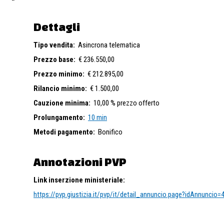
Dettagli
Tipo vendita:
Asincrona telematica
Prezzo base:
€ 236.550,00
Prezzo minimo:
€ 212.895,00
Rilancio minimo:
€ 1.500,00
Cauzione minima:
10,00 % prezzo offerto
Prolungamento:
10 min
Metodi pagamento:
Bonifico
Annotazioni PVP
Link inserzione ministeriale:
https://pvp.giustizia.it/pvp/it/detail_annuncio.page?idAnnuncio