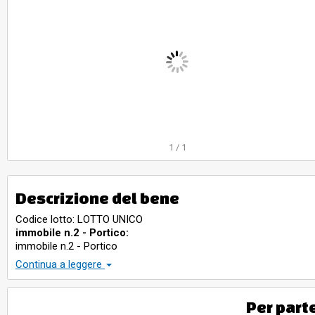
1
/
1
Descrizione del bene
Codice lotto: LOTTO UNICO
immobile n.2 - Portico:
immobile n.2 - Portico
Immobile n.4 - aree urbane:
Continua a leggere
Immobile n.4 - aree urbane
Immobile n.1 - Laboratorio:
Immobile n.1 - Laboratorio
Per part
Immobile n.3 - Laboratorio: