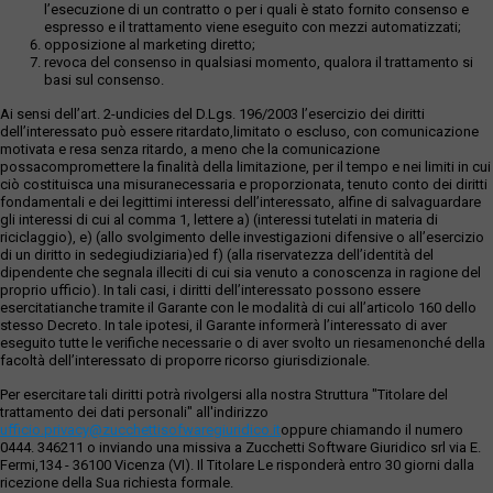
l’esecuzione di un contratto o per i quali è stato fornito consenso e
espresso e il trattamento viene eseguito con mezzi automatizzati;
opposizione al marketing diretto;
revoca del consenso in qualsiasi momento, qualora il trattamento si
basi sul consenso.
Ai sensi dell’art. 2-undicies del D.Lgs. 196/2003 l’esercizio dei diritti
dell’interessato può essere ritardato,limitato o escluso, con comunicazione
motivata e resa senza ritardo, a meno che la comunicazione
possacompromettere la finalità della limitazione, per il tempo e nei limiti in cui
ciò costituisca una misuranecessaria e proporzionata, tenuto conto dei diritti
fondamentali e dei legittimi interessi dell’interessato, alfine di salvaguardare
gli interessi di cui al comma 1, lettere a) (interessi tutelati in materia di
riciclaggio), e) (allo svolgimento delle investigazioni difensive o all’esercizio
di un diritto in sedegiudiziaria)ed f) (alla riservatezza dell’identità del
dipendente che segnala illeciti di cui sia venuto a conoscenza in ragione del
proprio ufficio). In tali casi, i diritti dell’interessato possono essere
esercitatianche tramite il Garante con le modalità di cui all’articolo 160 dello
stesso Decreto. In tale ipotesi, il Garante informerà l’interessato di aver
eseguito tutte le verifiche necessarie o di aver svolto un riesamenonché della
facoltà dell’interessato di proporre ricorso giurisdizionale.
Per esercitare tali diritti potrà rivolgersi alla nostra Struttura "Titolare del
trattamento dei dati personali" all'indirizzo
ufficio.privacy@zucchettisofwaregiuridico.it
oppure chiamando il numero
0444. 346211 o inviando una missiva a Zucchetti Software Giuridico srl via E.
Fermi,134 - 36100 Vicenza (VI). Il Titolare Le risponderà entro 30 giorni dalla
ricezione della Sua richiesta formale.