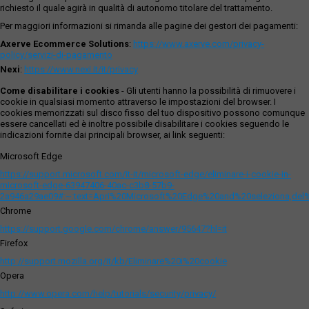
richiesto il quale agirà in qualità di autonomo titolare del trattamento.
Per maggiori informazioni si rimanda alle pagine dei gestori dei pagamenti:
Axerve Ecommerce Solutions
:
https://www.axerve.com/privacy-
policy/servizi-di-pagamento
Nexi
:
https://www.nexi.it/it/privacy
Come disabilitare i cookies
- Gli utenti hanno la possibilità di rimuovere i
cookie in qualsiasi momento attraverso le impostazioni del browser. I
cookies memorizzati sul disco fisso del tuo dispositivo possono comunque
essere cancellati ed è inoltre possibile disabilitare i cookies seguendo le
indicazioni fornite dai principali browser, ai link seguenti:
Microsoft Edge
https://support.microsoft.com/it-it/microsoft-edge/eliminare-i-cookie-in-
microsoft-edge-63947406-40ac-c3b8-57b9-
2a946a29ae09#:~:text=Apri%20Microsoft%20Edge%20and%20seleziona,del
Chrome
https://support.google.com/chrome/answer/95647?hl=it
Firefox
http://support.mozilla.org/it/kb/Eliminare%20i%20cookie
Opera
http://www.opera.com/help/tutorials/security/privacy/