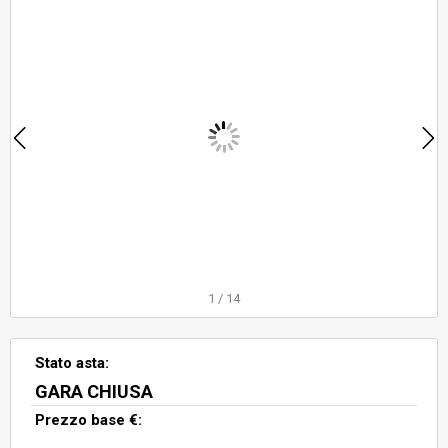
proprietà esclusiva della corte
esterna al fabbricato, di pertinenza
dell’abitazione a piano primo, di
circa 61,00 mq, identificata in
Catasto al Foglio 5, con la Parti
1
/
14
Stato asta:
GARA CHIUSA
Prezzo base €: