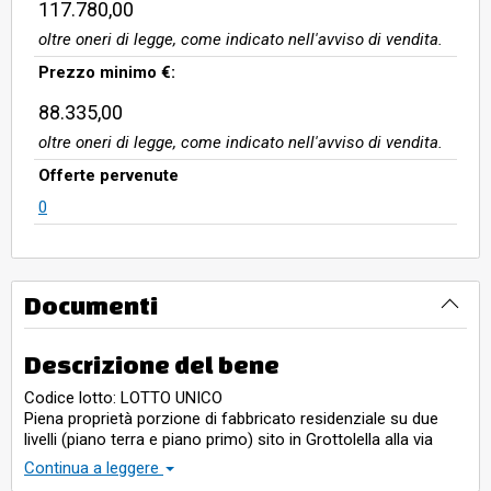
117.780,00
oltre oneri di legge, come indicato nell'avviso di vendita.
Prezzo minimo €:
88.335,00
oltre oneri di legge, come indicato nell'avviso di vendita.
Offerte pervenute
0
Documenti
Descrizione del bene
Codice lotto: LOTTO UNICO
Piena proprietà porzione di fabbricato residenziale su due
livelli (piano terra e piano primo) sito in Grottolella alla via
Umberto I nr. 225, composto da due piani fuori terra destinati
Continua a leggere
a civili abitazioni, circondato da una corte di pertinenza