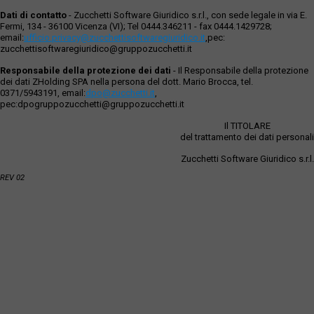
Dati di contatto
- Zucchetti Software Giuridico s.r.l., con sede legale in via E.
Fermi, 134 - 36100 Vicenza (VI); Tel 0444.346211 - fax 0444.1429728;
email:
ufficio.privacy@zucchettisoftwaregiuridico.it
,pec:
zucchettisoftwaregiuridico@gruppozucchetti.it
Responsabile della protezione dei dati
- Il Responsabile della protezione
dei dati ZHolding SPA nella persona del dott. Mario Brocca, tel.
0371/5943191, email:
dpo@zucchetti.it
,
pec:dpogruppozucchetti@gruppozucchetti.it
Il TITOLARE
del trattamento dei dati personali
Zucchetti Software Giuridico s.r.l.
REV 02