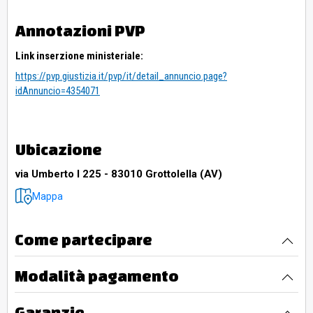
Annotazioni PVP
Link inserzione ministeriale:
https://pvp.giustizia.it/pvp/it/detail_annuncio.page?
idAnnuncio=4354071
Ubicazione
via Umberto I 225 - 83010 Grottolella (AV)
Mappa
Come partecipare
Modalità pagamento
Garanzie