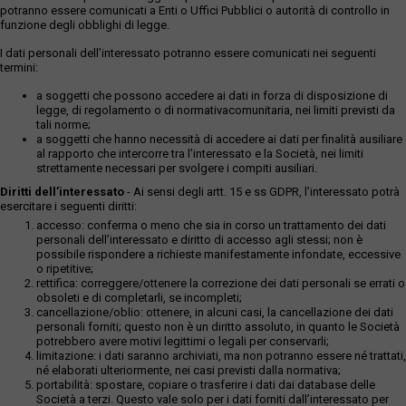
potranno essere comunicati a Enti o Uffici Pubblici o autorità di controllo in
funzione degli obblighi di legge.
I dati personali dell’interessato potranno essere comunicati nei seguenti
termini:
a soggetti che possono accedere ai dati in forza di disposizione di
legge, di regolamento o di normativacomunitaria, nei limiti previsti da
tali norme;
a soggetti che hanno necessità di accedere ai dati per finalità ausiliare
al rapporto che intercorre tra l’interessato e la Società, nei limiti
strettamente necessari per svolgere i compiti ausiliari.
Diritti dell’interessato
- Ai sensi degli artt. 15 e ss GDPR, l’interessato potrà
esercitare i seguenti diritti:
accesso: conferma o meno che sia in corso un trattamento dei dati
personali dell’interessato e diritto di accesso agli stessi; non è
possibile rispondere a richieste manifestamente infondate, eccessive
o ripetitive;
rettifica: correggere/ottenere la correzione dei dati personali se errati o
obsoleti e di completarli, se incompleti;
cancellazione/oblio: ottenere, in alcuni casi, la cancellazione dei dati
personali forniti; questo non è un diritto assoluto, in quanto le Società
potrebbero avere motivi legittimi o legali per conservarli;
limitazione: i dati saranno archiviati, ma non potranno essere né trattati,
né elaborati ulteriormente, nei casi previsti dalla normativa;
portabilità: spostare, copiare o trasferire i dati dai database delle
Società a terzi. Questo vale solo per i dati forniti dall’interessato per