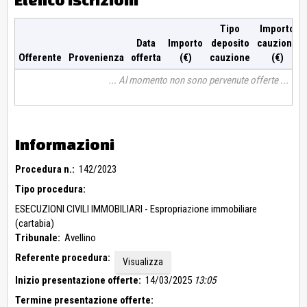
relazione di stima, alcune sanabili altre no.
Tipo
Importo
Data
Importo
deposito
cauzione
Offerente
Provenienza
offerta
(€)
cauzione
(€)
Al momento non sono pervenute offerte
Informazioni
Procedura n.:
142/2023
Tipo procedura:
ESECUZIONI CIVILI IMMOBILIARI - Espropriazione immobiliare
(cartabia)
Tribunale:
Avellino
Referente procedura:
Visualizza
Inizio presentazione offerte:
14/03/2025
13:05
Termine presentazione offerte: