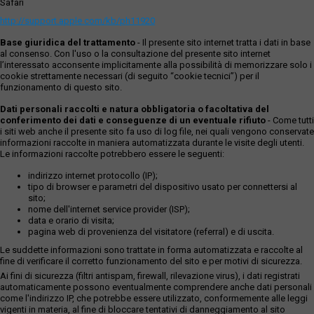
Safari
http://support.apple.com/kb/ph11920
Base giuridica del trattamento
- Il presente sito internet tratta i dati in base
al consenso. Con l'uso o la consultazione del presente sito internet
l’interessato acconsente implicitamente alla possibilità di memorizzare solo i
cookie strettamente necessari (di seguito “cookie tecnici”) per il
funzionamento di questo sito.
Dati personali raccolti e natura obbligatoria o facoltativa del
conferimento dei dati e conseguenze di un eventuale rifiuto
- Come tutti
i siti web anche il presente sito fa uso di log file, nei quali vengono conservate
informazioni raccolte in maniera automatizzata durante le visite degli utenti.
Le informazioni raccolte potrebbero essere le seguenti:
indirizzo internet protocollo (IP);
tipo di browser e parametri del dispositivo usato per connettersi al
sito;
nome dell'internet service provider (ISP);
data e orario di visita;
pagina web di provenienza del visitatore (referral) e di uscita.
Le suddette informazioni sono trattate in forma automatizzata e raccolte al
fine di verificare il corretto funzionamento del sito e per motivi di sicurezza.
Ai fini di sicurezza (filtri antispam, firewall, rilevazione virus), i dati registrati
automaticamente possono eventualmente comprendere anche dati personali
come l'indirizzo IP, che potrebbe essere utilizzato, conformemente alle leggi
vigenti in materia, al fine di bloccare tentativi di danneggiamento al sito