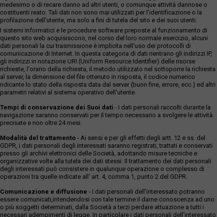
medesimo o di recare danno ad altri utenti, o comunque attività dannose o
costituenti reato. Tali dati non sono mai utilizzati per l'identificazione o la
profilazione dell'utente, ma solo a fini di tutela del sito e dei suoi utenti.
I sistemi informatici e le procedure software preposte al funzionamento di
questo sito web acquisiscono, nel corso del loro normale esercizio, alcuni
dati personali la cui trasmissione è implicita nell'uso dei protocolli di
comunicazione di Internet. In questa categoria di dati rientrano gli indirizzi IP,
gli indirizzi in notazione URI (Uniform Resource Identifier) delle risorse
richieste, l'orario della richiesta, il metodo utilizzato nel sottoporre la richiesta
al server, la dimensione del file ottenuto in risposta, il codice numerico
ndicante lo stato della risposta data dal server (buon fine, errore, ecc.) ed altri
parametri relativi al sistema operativo dell'utente.
Tempi di conservazione dei Suoi dati
- I dati personali raccolti durante la
navigazione saranno conservati per il tempo necessario a svolgere le attività
precisate e non oltre 24 mesi.
Modalità del trattamento
- Ai sensi e per gli effetti degli artt. 12 e ss. del
GDPR, i dati personali degli interessati saranno registrati, trattati e conservati
presso gli archivi elettronici delle Società, adottando misure tecniche e
organizzative volte alla tutela dei dati stessi. Il trattamento dei dati personali
degli interessati può consistere in qualunque operazione o complesso di
operazioni tra quelle indicate all' art. 4, comma 1, punto 2 del GDPR.
Comunicazione e diffusione
- I dati personali dell’interessato potranno
essere comunicati,intendendosi con tale termine il darne conoscenza ad uno
o più soggetti determinati, dalla Società a terzi perdare attuazione a tutti i
necessari adempimenti di legge. In particolare i dati personali dell’interessato