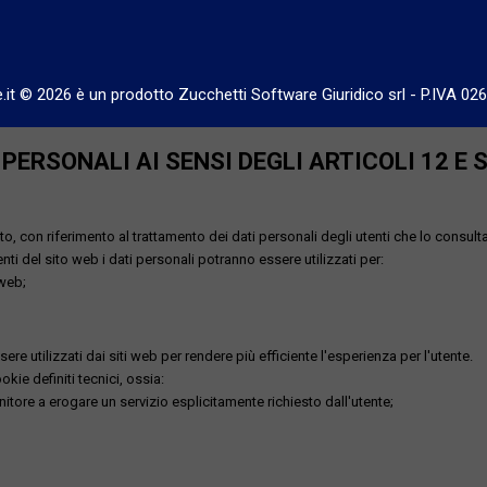
e.it © 2026 è un prodotto Zucchetti Software Giuridico srl
-
P.IVA 02
ERSONALI AI SENSI DEGLI ARTICOLI 12 E 
o, con riferimento al trattamento dei dati personali degli utenti che lo consult
utenti del sito web i dati personali potranno essere utilizzati per:
 web;
re utilizzati dai siti web per rendere più efficiente l'esperienza per l'utente.
kie definiti tecnici, ossia:
nitore a erogare un servizio esplicitamente richiesto dall'utente;