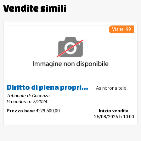
Vendite simili
Visite: 99
Diritto di piena proprietà su terreni siti nel come di Dipignano, costituitoda due particelle entrambe al foglio 21, la nr. 86 e la nr. 87,rispettivamente con la superficie di mq. 7.870 e di mq. 600, quindi per un totale di mq. 8.470, con qualità agraria castagneto-frutteto.Valore Stimato € 29.500,00
Asincrona telematica
Tribunale di Cosenza
Procedura n.7/2024
Prezzo base €:
29.500,00
Inizio vendita:
25/08/2026
h 10:00