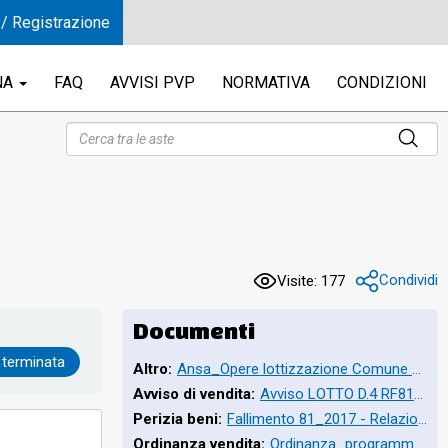
 / Registrazione
NA
FAQ
AVVISI PVP
NORMATIVA
CONDIZIONI
Condividi
Visite: 177
Documenti
 terminata
Altro:
Ansa_Opere lottizzazione Comune di Fabriano recupera 880mila euro.pdf
Avviso di vendita:
Avviso LOTTO D.4 RF81_2017.pdf
Perizia beni:
Fallimento 81_2017 - Relazione_pubblicazione.pdf
Ordinanza vendita:
Ordinanza_programma liquidazione 10_8_2022.pdf