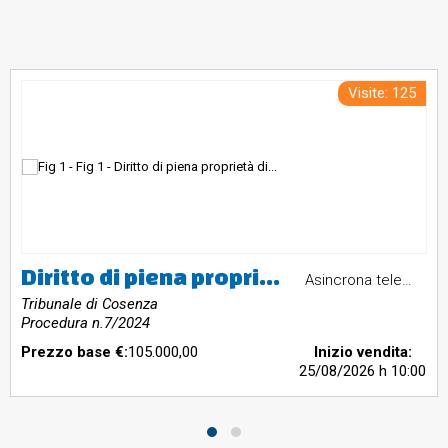
Visite: 125
Diritto di piena proprietà di terreno sito nel Comune di Acquappesa,identificato al Catasto al foglio 24, part. 235, ed è esteso mq. 1770.Detto terreno risulta in parte edificabile ed essendo già contornato da altrifabbricati uni e bi-familiari di oltre due livelli fuori.Valore Stimato € 105.000,00
Asincrona telematica
Tribunale di Cosenza
Procedura n.7/2024
Prezzo base €:
105.000,00
Inizio vendita:
25/08/2026
h 10:00