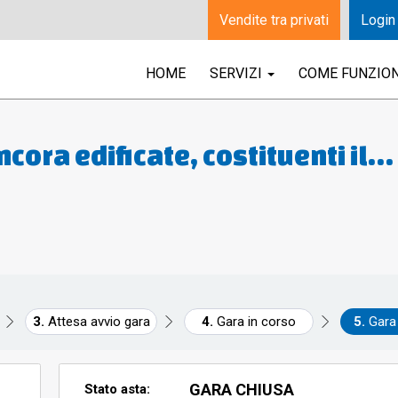
Vendite tra privati
Login
HOME
SERVIZI
COME FUNZIO
ncora edificate, costituenti il
e “Santa Croce Seconda” (area
Attesa avvio gara
Gara in corso
Gara
GARA CHIUSA
Stato asta: