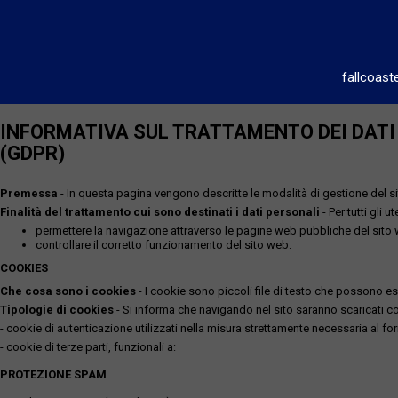
fallcoast
INFORMATIVA SUL TRATTAMENTO DEI DATI P
(GDPR)
Premessa
- In questa pagina vengono descritte le modalità di gestione del sit
Finalità del trattamento cui sono destinati i dati personali
- Per tutti gli 
permettere la navigazione attraverso le pagine web pubbliche del sito
controllare il corretto funzionamento del sito web.
COOKIES
Che cosa sono i cookies
- I cookie sono piccoli file di testo che possono esse
Tipologie di cookies
- Si informa che navigando nel sito saranno scaricati coo
- cookie di autenticazione utilizzati nella misura strettamente necessaria al for
- cookie di terze parti, funzionali a:
PROTEZIONE SPAM