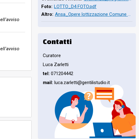
Foto:
LOTTO_D4 FOTO.pdf
Altro:
Ansa_Opere lottizzazione Comune di Fabriano recupera 880mila euro (1).pdf
ell'avviso
Contatti
ell'avviso
Curatore
Luca Zarletti
tel:
071204442
mail:
luca.zarletti@gentilistudio.it