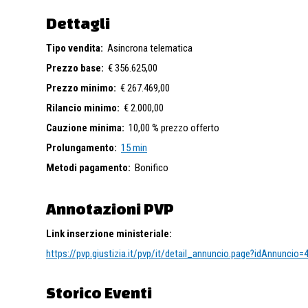
Dettagli
Tipo vendita:
Asincrona telematica
Prezzo base:
€ 356.625,00
Prezzo minimo:
€ 267.469,00
Rilancio minimo:
€ 2.000,00
Cauzione minima:
10,00 % prezzo offerto
Prolungamento:
15 min
Metodi pagamento:
Bonifico
Annotazioni PVP
Link inserzione ministeriale:
https://pvp.giustizia.it/pvp/it/detail_annuncio.page?idAnnuncio
Storico Eventi