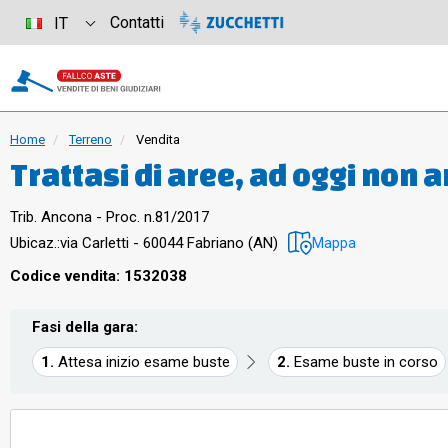
Contatti
IT
Home
Terreno
Vendita
Trattasi di aree, ad oggi non a
Lotto LA-1 della lottizzazion
Trib. Ancona - Proc. n.81/2017
intensiva C1)
Ubicaz.:
via Carletti - 60044 Fabriano (AN)
Mappa
Codice vendita: 1532038
Fasi della gara:
Attesa inizio esame buste
Esame buste in corso