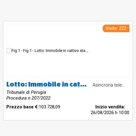
Visite: 222
Lotto: Immobile in cattivo stato di conservazione e manutenzione e in completo stato di abbandono composta da un: piano seminterrato, piano terra e primo ciascuno autonomo e indipendente accessibili direttamente dall’esterno da una corte di pertinenza;, Garage trasformato in abitazione in mediocre stato di conservazione e manutenzione in completo stato di abbandono posto a piano terra accessibile direttamente dalla corte esterna, CORTE COMUNE AI DUE EDIFICI ATTRAVERSATA DA STRADA INTERNA PRIVA DI RECINZIONE CON ALL'INTERNO ALBERI DI ALTO FUSTO
Asincrona telematica
Tribunale di Perugia
Procedura n.207/2022
Prezzo base €:
103.728,09
Inizio vendita:
26/08/2026
h 10:00